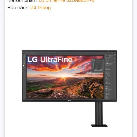
Mã sản phẩm:
LG UltraFine 32UN880K-B
Tỷ lệ tương phản
700:1
Bảo hành:
24 tháng
Góc nhìn
178°(H)/178°(V)
Màn hình đồ họa LG UltraFine 32UN880K-B (31.5Inch/
4K (3840 x 2160)/ 5ms/ IPS/ Loa/Type-C)
Tấm nền
IPS
5.229.000₫
Kết nối
Đặt trước sản phẩm để nhận thêm nhiều ưu đãi bạn
Loa tích hợp
Có (2x 5W)
nhé
2 x HDMI , 1 x DisplayPort 1.4 , 1 x
Cổng giao tiếp
USB Type-C, Đầu ra tai nghe
Phụ kiện kèm theo
Cáp HDMI, Cáp USB Type-C
Thông tin khác
DCI-P3 95% (Typ.) Với HDR10
GỬI THÔNG TIN
Chân đế công thái học Ergo
tiện lợi có kẹp chữ C. Mở ra/Thu
vào, Xoay, Chỉnh Trục xoay, Độ
Tính năng khác