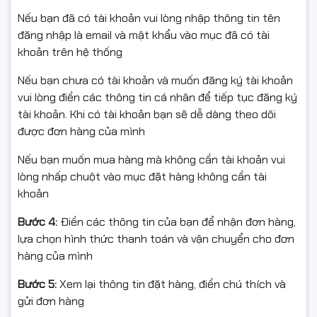
thế khoa học nhất
, giảm mỏi cổ, vai và cột sống khi làm
Nếu bạn đã có tài khoản vui lòng nhập thông tin tên
việc nhiều giờ liên tục – yếu tố cực kỳ quan trọng với
đăng nhập là email và mật khẩu vào mục đã có tài
dân đồ họa và văn phòng chuyên nghiệp.
khoản trên hệ thống
Nếu bạn chưa có tài khoản và muốn đăng ký tài khoản
vui lòng điền các thông tin cá nhân để tiếp tục đăng ký
tài khoản. Khi có tài khoản bạn sẽ dễ dàng theo dõi
được đơn hàng của mình
Nếu bạn muốn mua hàng mà không cần tài khoản vui
lòng nhấp chuột vào mục đặt hàng không cần tài
khoản
Bước 4:
Điền các thông tin của bạn để nhận đơn hàng,
lựa chọn hình thức thanh toán và vận chuyển cho đơn
hàng của mình
Bước 5:
Xem lại thông tin đặt hàng, điền chú thích và
gửi đơn hàng