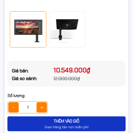
cao, Độ nghiêng
AMD FreeSync™
USB Type-C™ (Với công suất
60W)
Xuất xứ
Chính hãng
10.549.000₫
Giá bán:
Giá so sánh:
12.000.000₫
Số lượng:
THÊM VÀO GIỎ
Giao hàng tận nơi miễn phí