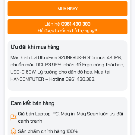
MUA NGAY
Liên hệ
0961 430 383
Để được tư vấn và hỗ trợ ngay!!!
Ưu đãi khi mua hàng
Màn hình LG UltraFine 32UN880K-B 31.5 inch 4K IPS,
chuẩn màu DCI-P3 95%, chân đế Ergo công thái học,
USB-C 60W. Lý tưởng cho dân đồ họa. Mua tại
HANCOMPUTER – Hotline 0961.430.383.
Cam kết bán hàng
Giá bán Laptop, PC, Máy in, Máy Scan luôn ưu đãi
cạnh tranh
Sản phẩm chính hãng 100%