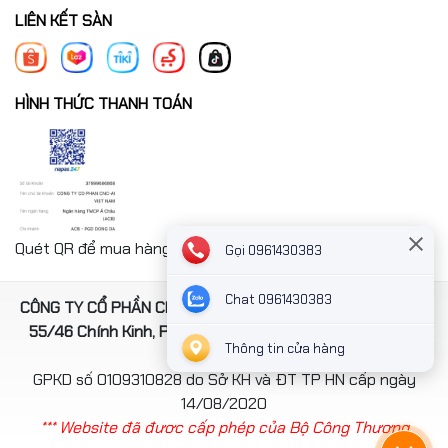
LIÊN KẾT SÀN
HÌNH THỨC THANH TOÁN
Quét QR để mua hàng nhanh chóng thanh toán công ty
Gọi 0961430383
Chat 0961430383
CÔNG TY CỔ PHẦN CNC-AI VIỆT NAM. Địa chỉ: Số 4, ngách
55/46 Chính Kinh, Phường Thanh Xuân, TP Hà Nội, Việt
Thông tin cửa hàng
Nam
GPKD số 0109310828 do Sở KH và ĐT TP HN cấp ngày
14/08/2020
*** Website đã đươc cấp phép của Bộ Công Thương