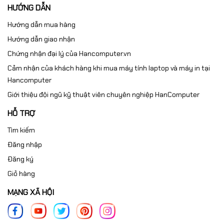
HANCOMPUTER
HƯỚNG DẪN
Hướng dẫn mua hàng
Khi mua tại
hancomputer.vn
, quý khách được:
Hướng dẫn giao nhận
✅ Cam kết hàng chính hãng LG
Chứng nhận đại lý của Hancomputer.vn
✅ Bảo hành đầy đủ theo tiêu chuẩn hãng
Cảm nhận của khách hàng khi mua máy tính laptop và máy in tại
✅ Giá cạnh tranh
Hancomputer
✅ Tư vấn kỹ thuật chuyên sâu
Giới thiệu đội ngũ kỹ thuật viên chuyên nghiệp HanComputer
✅ Giao hàng nhanh toàn quốc
HỖ TRỢ
📞
Liên hệ ngay: 0961.430.383
để được tư vấn và nhận
báo giá tốt nhất hôm nay!
Tìm kiếm
Đăng nhập
Đăng ký
Giỏ hàng
MẠNG XÃ HỘI