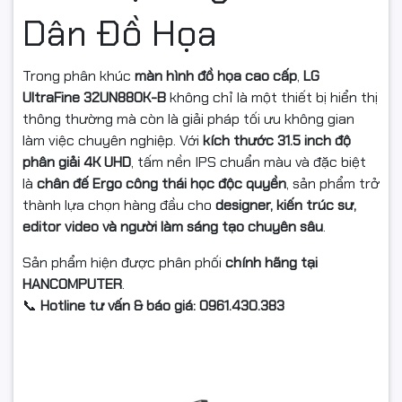
Dân Đồ Họa
Trong phân khúc
màn hình đồ họa cao cấp
,
LG
UltraFine 32UN880K-B
không chỉ là một thiết bị hiển thị
thông thường mà còn là giải pháp tối ưu không gian
làm việc chuyên nghiệp. Với
kích thước 31.5 inch độ
phân giải 4K UHD
, tấm nền IPS chuẩn màu và đặc biệt
là
chân đế Ergo công thái học độc quyền
, sản phẩm trở
thành lựa chọn hàng đầu cho
designer, kiến trúc sư,
editor video và người làm sáng tạo chuyên sâu
.
Sản phẩm hiện được phân phối
chính hãng tại
HANCOMPUTER
.
📞
Hotline tư vấn & báo giá: 0961.430.383