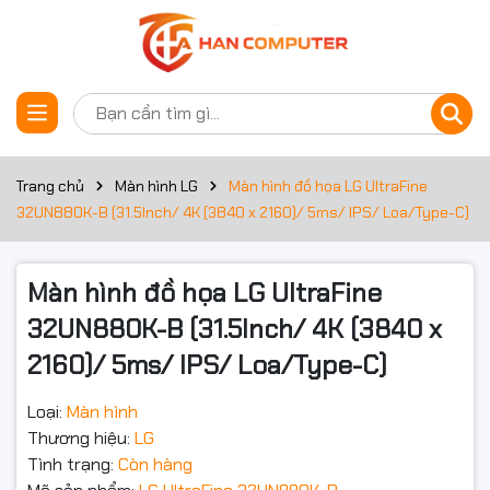
Thông số kỹ thuật
Đặt trước sản phẩm
Màn hình
Trang chủ
Màn hình LG
Màn hình đồ họa LG UltraFine
32UN880K-B (31.5Inch/ 4K (3840 x 2160)/ 5ms/ IPS/ Loa/Type-C)
Nhu cầu
Màn hình đồ họa
Kích thước màn hình
31.5Inch
Màn hình đồ họa LG UltraFine
32UN880K-B (31.5Inch/ 4K (3840 x
Độ phân giải
4K (3840 x 2160)
2160)/ 5ms/ IPS/ Loa/Type-C)
Thời gian đáp ứng
5ms
Loại:
Màn hình
Tần số quét
60HZ
Thương hiệu:
LG
Tình trạng:
Còn hàng
Độ sáng
280cd/m2