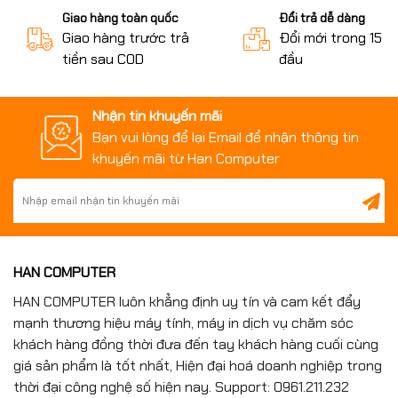
Kết hợp với chân đế Ergo, sản phẩm vừa đẹp, vừa thực
Giao hàng toàn quốc
Đổi trả dễ dàng
dụng cho mọi không gian làm việc cao cấp.
Giao hàng trước trả
Đổi mới trong 15 n
tiền sau COD
đầu
📊 Thông Số Kỹ Thuật LG
Nhận tin khuyến mãi
UltraFine 32UN880K-B
Bạn vui lòng để lại Email để nhận thông tin
khuyến mãi từ Han Computer
Kích thước: 31.5 inch
Độ phân giải: 4K UHD (3840x2160)
Tấm nền: IPS
HAN COMPUTER
Chuẩn màu: DCI-P3 95%
HAN COMPUTER luôn khẳng định uy tín và cam kết đẩy
HDR: HDR10
mạnh thương hiệu máy tính, máy in dịch vụ chăm sóc
Cổng kết nối: HDMI, DisplayPort, USB-C (PD 60W)
khách hàng đồng thời đưa đến tay khách hàng cuối cùng
giá sản phẩm là tốt nhất, Hiện đại hoá doanh nghiệp trong
Loa tích hợp: Có
thời đại công nghệ số hiện nay. Support: 0961.211.232