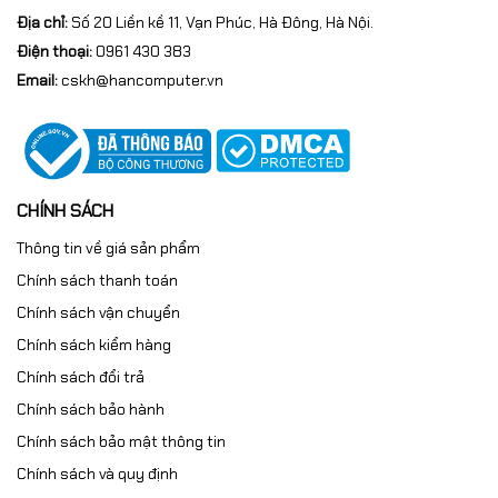
Chân đế: Ergo công thái học
Địa chỉ:
Số 20 Liền kề 11, Vạn Phúc, Hà Đông, Hà Nội.
Điện thoại:
0961 430 383
Email:
cskh@hancomputer.vn
🎯 Ai Nên Chọn LG
UltraFine 32UN880K-B?
✔ Designer đồ họa, UI/UX
CHÍNH SÁCH
✔ Editor video, dựng phim
✔ Kiến trúc sư, kỹ sư thiết kế
Thông tin về giá sản phẩm
✔ Người làm việc sáng tạo cường độ cao
Chính sách thanh toán
✔ Người ưu tiên công thái học & sức khỏe lâu dài
Chính sách vận chuyển
Chính sách kiểm hàng
🛒 Mua Màn Hình LG
Chính sách đổi trả
UltraFine 32UN880K-B
Chính sách bảo hành
Chính sách bảo mật thông tin
Chính Hãng Tại
Chính sách và quy định