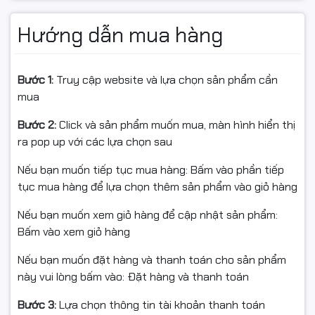
🖥️ Chân Đế Ergo Công Thái
Học – Tối Ưu Tư Thế Làm
Hướng dẫn mua hàng
Việc
Bước 1:
Truy cập website và lựa chọn sản phẩm cần
Điểm nổi bật nhất của LG 32UN880K-B chính là
chân
mua
đế Ergo dạng kẹp chữ C
, mang lại sự linh hoạt vượt trội
Bước 2:
Click và sản phẩm muốn mua, màn hình hiển thị
so với chân đế truyền thống.
ra pop up với các lựa chọn sau
Ưu điểm nổi bật:
Nếu bạn muốn tiếp tục mua hàng: Bấm vào phần tiếp
tục mua hàng để lựa chọn thêm sản phẩm vào giỏ hàng
Kéo ra – thu vào theo sải tay
Nếu bạn muốn xem giỏ hàng để cập nhật sản phẩm:
Nâng hạ chiều cao mượt mà
Bấm vào xem giỏ hàng
Nghiêng, xoay ngang, xoay dọc (Pivot)
Nếu bạn muốn đặt hàng và thanh toán cho sản phẩm
Tiết kiệm tối đa diện tích mặt bàn
này vui lòng bấm vào: Đặt hàng và thanh toán
Người dùng có thể dễ dàng điều chỉnh màn hình về
tư
Bước 3:
Lựa chọn thông tin tài khoản thanh toán