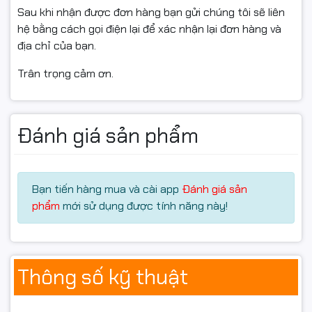
Sau khi nhận được đơn hàng bạn gửi chúng tôi sẽ liên
hệ bằng cách gọi điện lại để xác nhận lại đơn hàng và
địa chỉ của bạn.
Trân trọng cảm ơn.
🌈 Hiển Thị 4K IPS – Chuẩn
Đánh giá sản phẩm
Màu Cho Công Việc Sáng
Tạo
Bạn tiến hàng mua và cài app
Đánh giá sản
phẩm
mới sử dụng được tính năng này!
LG UltraFine 32UN880K-B sở hữu chất lượng hiển thị
thuộc top đầu trong phân khúc màn hình đồ họa.
🔹 Độ phân giải 4K UHD (3840
Thông số kỹ thuật
x 2160)
Hơn 8.3 triệu điểm ảnh