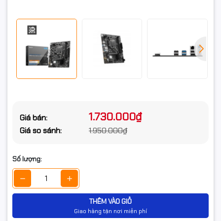
Intel® Core™ Processors,
Hỗ trợ CPU
Pentium® Gold and Celeron®
Processors
1x HDMI™ 1.4 with HDR port,
supporting a maximum
resolution of 4K 30Hz
Chi tiết Vga
1x VGA port, supporting a
maximum resolution of
2048x1536 50Hz, 2048x1280
60Hz, 1920x1200 60Hz
1.730.000₫
Giá bán:
8-Channel (7.1) HD Audio with
Âm thanh
Audio Boost
Giá so sánh:
1.950.000₫
Phụ kiện kèm theo
Số lượng:
Mô tả khác
THÊM VÀO GIỎ
Giao hàng tận nơi miễn phí