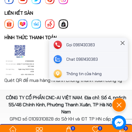
LIÊN KẾT SÀN
HÌNH THỨC THANH TOÁN
Gọi 0961430383
Chat 0961430383
Thông tin cửa hàng
Quét QR để mua hàng nhanh chóng thanh toán công ty
CÔNG TY CỔ PHẦN CNC-AI VIỆT NAM. Địa chỉ: Số 4, ngách
55/46 Chính Kinh, Phường Thanh Xuân, TP Hà Nội, Việt
Nam
GPKD số 0109310828 do Sở KH và ĐT TP HN cấp ngày
14/08/2020
0
0
0