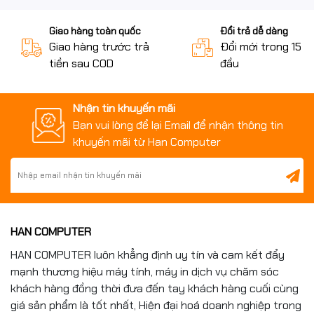
Mainboard Intel H610 đáng
Giao hàng toàn quốc
Đổi trả dễ dàng
mua cho PC phổ thông
Giao hàng trước trả
Đổi mới trong 15 n
tiền sau COD
đầu
Với khả năng hỗ trợ CPU Intel Gen mới, RAM DDR4 ổn
định, SSD M.2 tốc độ cao cùng thiết kế nhỏ gọn bền bỉ,
Mainboard MSI PRO H610M-E DDR4 là lựa chọn phù hợp
Nhận tin khuyến mãi
cho:
Bạn vui lòng để lại Email để nhận thông tin
khuyến mãi từ Han Computer
PC văn phòng
Máy tính học online
PC gaming giá rẻ
Build PC Intel tiết kiệm
Hệ thống máy tính doanh nghiệp
HAN COMPUTER
Mua Mainboard MSI PRO
HAN COMPUTER luôn khẳng định uy tín và cam kết đẩy
H610M-E DDR4 chính hãng
mạnh thương hiệu máy tính, máy in dịch vụ chăm sóc
khách hàng đồng thời đưa đến tay khách hàng cuối cùng
tại Hancomputer
giá sản phẩm là tốt nhất, Hiện đại hoá doanh nghiệp trong