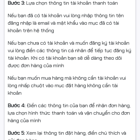
Bước 3:
Lựa chọn thông tin tài khoản thanh toán
Nếu bạn đã có tài khoản vui lòng nhập thông tin tên
đăng nhập là email và mật khẩu vào mục đã có tài
khoản trên hệ thống
Nếu bạn chưa có tài khoản và muốn đăng ký tài khoản
vui lòng điền các thông tin cá nhân để tiếp tục đăng ký
tài khoản. Khi có tài khoản bạn sẽ dễ dàng theo dõi
được đơn hàng của mình
Nếu bạn muốn mua hàng mà không cần tài khoản vui
Hỗ trợ CPU Intel thế hệ 12,
lòng nhấp chuột vào mục đặt hàng không cần tài
khoản
13 và 14 mạnh mẽ
Bước 4:
Điền các thông tin của bạn để nhận đơn hàng,
lựa chọn hình thức thanh toán và vận chuyển cho đơn
Bo mạch chủ sử dụng socket Intel LGA 1700 và chipset
hàng của mình
Intel H610, hỗ trợ:
Bước 5:
Xem lại thông tin đặt hàng, điền chú thích và
Intel Core thế hệ 12