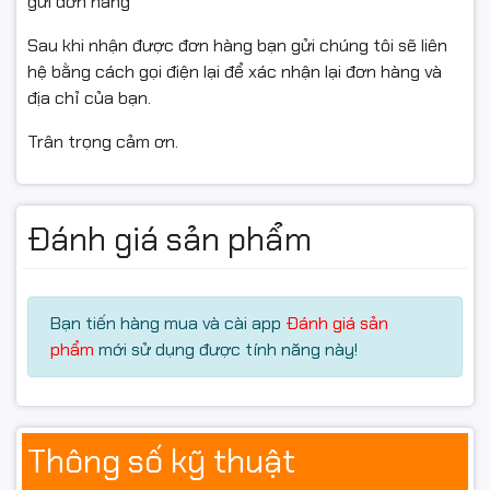
gửi đơn hàng
Intel Core thế hệ 13
Intel Core thế hệ 14
Sau khi nhận được đơn hàng bạn gửi chúng tôi sẽ liên
Intel Pentium Gold
hệ bằng cách gọi điện lại để xác nhận lại đơn hàng và
Intel Celeron
địa chỉ của bạn.
Khả năng tương thích rộng giúp người dùng dễ dàng
build PC theo nhiều mức ngân sách khác nhau, từ văn
Trân trọng cảm ơn.
phòng cơ bản đến gaming tầm trung.
RAM DDR4 Dual Channel
Đánh giá sản phẩm
ổn định cho đa nhiệm
MSI PRO H610M-E DDR4
được trang bị 2 khe RAM DDR4
Bạn tiến hàng mua và cài app
Đánh giá sản
hỗ trợ bus lên đến 3200MHz cùng công nghệ Dual
phẩm
mới sử dụng được tính năng này!
Channel giúp tối ưu hiệu năng hệ thống.
Khả năng nâng cấp RAM linh hoạt giúp máy tính hoạt
động mượt mà hơn khi chạy nhiều ứng dụng cùng lúc
Thông số kỹ thuật
như: