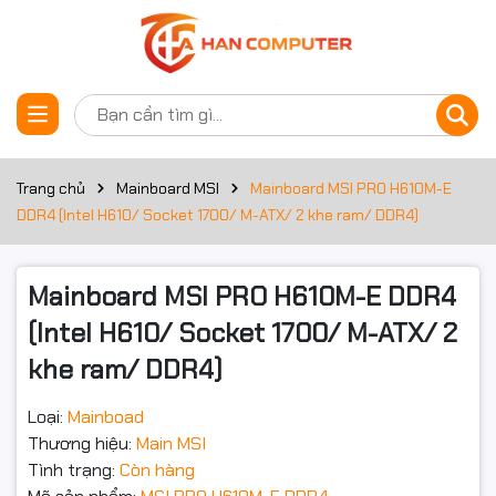
Thông số kỹ thuật
Đặt trước sản phẩm
Bộ nhớ RAM
Khe cắm RAM
2 khe ram
Trang chủ
Mainboard MSI
Mainboard MSI PRO H610M-E
DDR4 (Intel H610/ Socket 1700/ M-ATX/ 2 khe ram/ DDR4)
Loại RAM
DDR4
Dual Channel DDR4-3200 MHz
Mainboard MSI PRO H610M-E DDR4
Bus RAM hỗ trợ
(MAX)
(Intel H610/ Socket 1700/ M-ATX/ 2
Kết nối
khe ram/ DDR4)
Kết nối mạng
Lan
Loại:
Mainboad
Thương hiệu:
Main MSI
Realtek®
Thông số (Lan/Wireless)
RTL8111H Gigabit LAN
Tình trạng:
Còn hàng