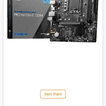
Với thiết kế M-ATX nhỏ gọn, hỗ trợ RAM DDR4 tốc độ
cao cùng khả năng lưu trữ SSD M.2 NVMe hiện đại, MSI
PRO H610M-E DDR4 là lựa chọn lý tưởng cho các bộ PC
văn phòng, PC học tập, PC gaming phổ thông và hệ
thống làm việc ổn định lâu dài.
Xem thêm
Thiết kế M-ATX nhỏ gọn, dễ