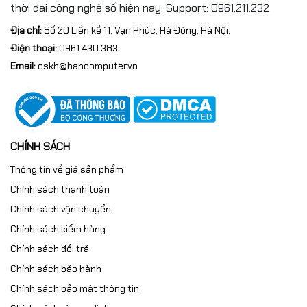
thời đại công nghệ số hiện nay. Support: 0961.211.232
Khi mua Mainboard MSI PRO H610M-E DDR4 tại
Địa chỉ:
Số 20 Liền kề 11, Vạn Phúc, Hà Đông, Hà Nội.
Hancomputer.vn
, khách hàng được cam kết sản phẩm
Điện thoại:
0961 430 383
chính hãng, bảo hành uy tín và hỗ trợ kỹ thuật tận
Email:
cskh@hancomputer.vn
tâm.
Hancomputer chuyên cung cấp linh kiện PC, mainboard
MSI, CPU Intel, RAM DDR4 và dịch vụ build PC theo yêu
cầu với mức giá cạnh tranh hấp dẫn.
CHÍNH SÁCH
📞 Hotline tư vấn & đặt hàng:
0961.430.383
Thông tin về giá sản phẩm
Chính sách thanh toán
Chính sách vận chuyển
Chính sách kiểm hàng
Chính sách đổi trả
Chính sách bảo hành
Chính sách bảo mật thông tin