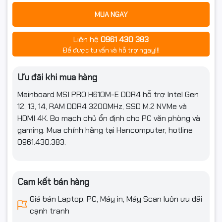
MUA NGAY
Liên hệ
0961 430 383
Để được tư vấn và hỗ trợ ngay!!!
Ưu đãi khi mua hàng
Mainboard MSI PRO H610M-E DDR4 hỗ trợ Intel Gen
12, 13, 14, RAM DDR4 3200MHz, SSD M.2 NVMe và
HDMI 4K. Bo mạch chủ ổn định cho PC văn phòng và
gaming. Mua chính hãng tại Hancomputer, hotline
0961.430.383.
Cam kết bán hàng
Giá bán Laptop, PC, Máy in, Máy Scan luôn ưu đãi
cạnh tranh