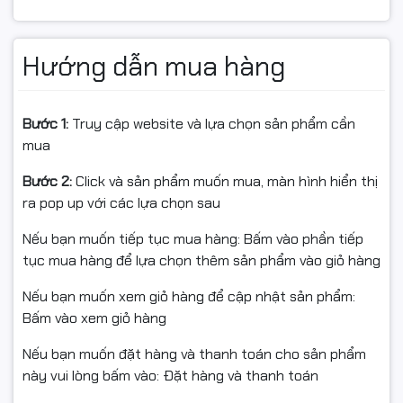
dàng lắp đặt
Hướng dẫn mua hàng
Mainboard MSI PRO H610M-E DDR4 sở hữu kích thước
chuẩn M-ATX giúp dễ dàng tương thích với nhiều loại
case máy tính phổ biến hiện nay. Thiết kế thuộc dòng
Bước 1:
Truy cập website và lựa chọn sản phẩm cần
MSI PRO Series mang phong cách tối giản, hiện đại và
mua
tối ưu cho độ bền khi hoạt động liên tục.
Bước 2:
Click và sản phẩm muốn mua, màn hình hiển thị
Bố cục linh kiện khoa học giúp tối ưu khả năng tản
ra pop up với các lựa chọn sau
nhiệt và nâng cao độ ổn định cho toàn hệ thống khi vận
hành trong thời gian dài.
Nếu bạn muốn tiếp tục mua hàng: Bấm vào phần tiếp
tục mua hàng để lựa chọn thêm sản phẩm vào giỏ hàng
Nếu bạn muốn xem giỏ hàng để cập nhật sản phẩm:
Bấm vào xem giỏ hàng
Nếu bạn muốn đặt hàng và thanh toán cho sản phẩm
này vui lòng bấm vào: Đặt hàng và thanh toán