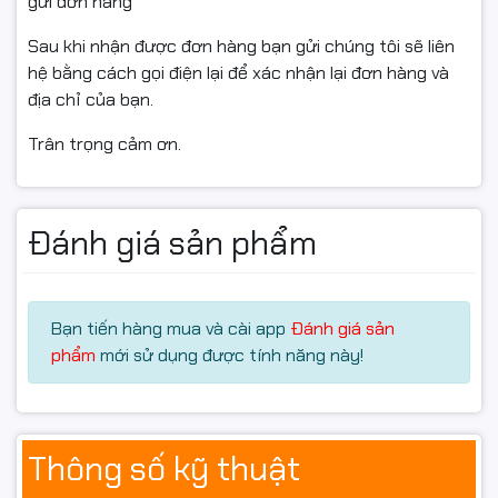
gửi đơn hàng
năng ổn định
Sau khi nhận được đơn hàng bạn gửi chúng tôi sẽ liên
hệ bằng cách gọi điện lại để xác nhận lại đơn hàng và
Bo mạch chủ được trang bị 2 khe RAM DDR4, hỗ trợ
địa chỉ của bạn.
nâng cấp dung lượng bộ nhớ linh hoạt phục vụ tốt nhu
cầu đa nhiệm, làm việc và giải trí.
Trân trọng cảm ơn.
RAM DDR4 giúp tối ưu chi phí nhưng vẫn đảm bảo tốc
độ xử lý ổn định cho các tác vụ như:
Đánh giá sản phẩm
Làm việc văn phòng
Học online
Thiết kế đồ họa cơ bản
Chơi game phổ thông
Bạn tiến hàng mua và cài app
Đánh giá sản
Stream và giải trí đa phương tiện
phẩm
mới sử dụng được tính năng này!
Đây là nền tảng phù hợp cho người dùng muốn build
PC AMD hiệu năng tốt với ngân sách hợp lý.
Thông số kỹ thuật