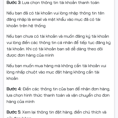
Bước 3:
Lựa chọn thông tin tài khoản thanh toán
Nếu bạn đã có tài khoản vui lòng nhập thông tin tên
Hỗ trợ nhiều dòng CPU
đăng nhập là email và mật khẩu vào mục đã có tài
khoản trên hệ thống
AMD Ryzen mạnh mẽ
Nếu bạn chưa có tài khoản và muốn đăng ký tài khoản
Mainboard MSI A520M-A PRO sử dụng socket AM4 và
vui lòng điền các thông tin cá nhân để tiếp tục đăng ký
hỗ trợ đa dạng dòng CPU AMD Ryzen như:
tài khoản. Khi có tài khoản bạn sẽ dễ dàng theo dõi
được đơn hàng của mình
AMD Ryzen™ 5000 Series
AMD Ryzen™ 5000 G-Series
Nếu bạn muốn mua hàng mà không cần tài khoản vui
AMD Ryzen™ 4000 G-Series
lòng nhấp chuột vào mục đặt hàng không cần tài
AMD Ryzen™ 3000 Series
khoản
AMD Ryzen™ 3000 G-Series
Khả năng tương thích rộng giúp người dùng dễ dàng
Bước 4:
Điền các thông tin của bạn để nhận đơn hàng,
build cấu hình từ văn phòng cơ bản đến gaming và đồ
lựa chọn hình thức thanh toán và vận chuyển cho đơn
họa tầm trung.
hàng của mình
Hỗ trợ RAM DDR4 hiệu
Bước 5:
Xem lại thông tin đặt hàng, điền chú thích và