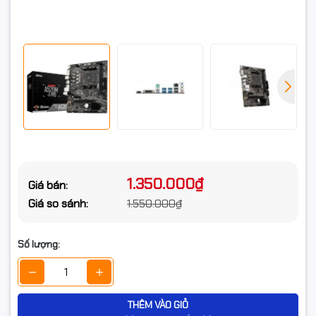
Supports x16 speed with
Ryzen™ 5000, 5000G, 4000G
and 3000 processors
Khe cắm mở rộng
Supports x8 speed with Ryzen™
3000G processors
Supports x4 speed with AMD®
Athlon™ with Radeon Graphics
processors
1x PCIe 3.0 x1 slot
LAN port
HDMI™
DVI-D
Keyboard / Mouse
Cổng giao tiếp ngoài
1.350.000₫
Giá bán:
USB 3.2 Gen 1 5Gbps Type-A
USB 3.2 Gen 1 5Gbps Type-A
Giá so sánh:
1.550.000₫
USB 2.0 Ports
Audio Connectors
Số lượng:
Thông tin chung
Chipset
AMD A520
THÊM VÀO GIỎ
Socket
Socket AM4