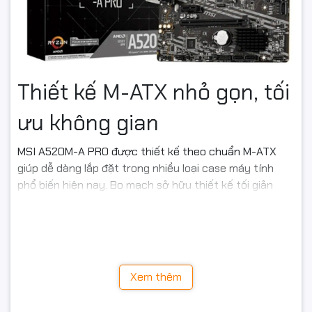
Thiết kế M-ATX nhỏ gọn, tối
ưu không gian
MSI A520M-A PRO được thiết kế theo chuẩn M-ATX
giúp dễ dàng lắp đặt trong nhiều loại case máy tính
phổ biến hiện nay. Bo mạch sở hữu thiết kế tối giản
nhưng vẫn đảm bảo độ bền và khả năng vận hành ổn
định trong thời gian dài.
Các linh kiện trên mainboard được MSI tối ưu bố trí
khoa học giúp tăng khả năng tản nhiệt và nâng cao
Xem thêm
tuổi thọ hệ thống.