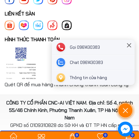
LIÊN KẾT SÀN
HÌNH THỨC THANH TOÁN
Gọi 0961430383
Chat 0961430383
Thông tin cửa hàng
Quét QR để mua hàng nhanh chóng thanh toán công ty
CÔNG TY CỔ PHẦN CNC-AI VIỆT NAM. Địa chỉ: Số 4, ngách
55/46 Chính Kinh, Phường Thanh Xuân, TP Hà Nội, Việt
Nam
GPKD số 0109310828 do Sở KH và ĐT TP HN cấp ngày
14/08/2020
0
0
0