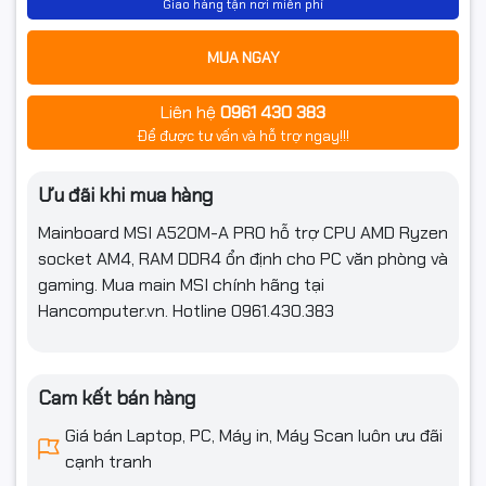
Giao hàng tận nơi miễn phí
Kích thước Main
M-ATX
MUA NGAY
Supports AMD Ryzen™ 5000
Liên hệ
0961 430 383
Series, 5000 G-Series, 4000 G-
Hỗ trợ CPU
Series, 3000 Series and 3000 G-
Để được tư vấn và hỗ trợ ngay!!!
Series processors
Ưu đãi khi mua hàng
1x HDMI™ 2.1 port, supports a
maximum resolution of
Mainboard MSI A520M-A PRO hỗ trợ CPU AMD Ryzen
4096x2160 @60Hz12
Support HDCP 1.4 & 2.3
socket AM4, RAM DDR4 ổn định cho PC văn phòng và
Chi tiết Vga
1x DVI-D port, supports a
gaming. Mua main MSI chính hãng tại
maximum resolution of
Hancomputer.vn. Hotline 0961.430.383
1920x1200@60Hz1
Maximum shared memory of 16
GB
Cam kết bán hàng
8-Channel (7.1) HD Audio with
Âm thanh
Audio Boost
Giá bán Laptop, PC, Máy in, Máy Scan luôn ưu đãi
cạnh tranh
Mô tả khác
Đang cập nhật