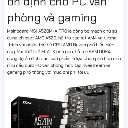
ổn định cho PC văn
phòng và gaming
Mainboard MSI A520M-A PRO
là dòng bo mạch chủ sử
dụng chipset AMD A520, hỗ trợ socket AM4 và tương
thích với nhiều thế hệ CPU AMD Ryzen phổ biến hiện
nay. Với thiết kế M-ATX nhỏ gọn, hỗ trợ RAM DDR4
cùng độ ổn định cao, sản phẩm là lựa chọn phù hợp cho
nhu cầu build PC văn phòng, học tập, livestream và
gaming phổ thông với mức chi phí tối ưu.