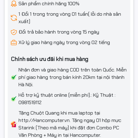
Sản phẩm chính hãng 100%
Phụ kiện kèm theo
Sách, đĩa, cáp SATA, ...
1 Đổi 1 trong trong vòng 01 tuần( lỗi do nhà sản
xuất)
Đổi trả bảo hành trong vòng 15 ngày
Xử lý giao hàng ngày trong vòng 02 tiếng
Chính sách ưu đãi khi mua hàng
Nhận đơn và giao hàng COD trên toàn Quốc. Miễn
phí giao hàng trong bán kính 20km tại nội thành
Hà Nội.
Hỗ trợ kỹ thuật online (miễn phí).: Kỹ Thuật :
0981519112
Tặng Chuột Quang khi mua laptop tại
http://Hancomputer.vn. Tặng ngay 01 hộp mực
Starink (Theo mã máy) khi đặt đơn Combo PC
Văn Phòng + Máy in tại Hancomputer.