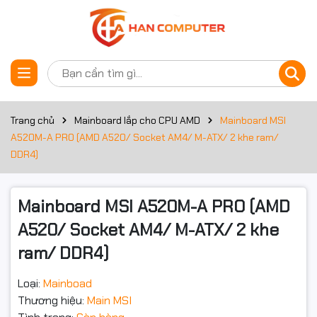
Thông số kỹ thuật
Đặt trước sản phẩm
Bộ nhớ RAM
Khe cắm RAM
2 khe ram
Trang chủ
Mainboard lắp cho CPU AMD
Mainboard MSI
A520M-A PRO (AMD A520/ Socket AM4/ M-ATX/ 2 khe ram/
Loại RAM
DDR4
DDR4)
2x DDR4 memory slots, support
up to 64GB 1
Mainboard MSI A520M-A PRO (AMD
Supports DDR4 1866/ 2133/
2400/ 2667/ 2800/ 2933/
A520/ Socket AM4/ M-ATX/ 2 khe
3000/ 3066/ 3200 MHz by
Bus RAM hỗ trợ
JEDEC
ram/ DDR4)
Supports DDR4 2667/ 2800
/2933 /3000 /3066 /3200
/3466 /3600/ 3733 /3866 /4000
Loại:
Mainboad
/4133 /4266 /4400/ 4600+ MHz
Thương hiệu:
Main MSI
by A-XMP OC MODE