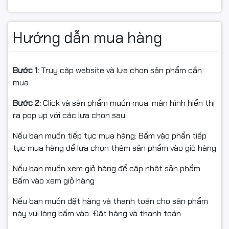
AMD Ryzen 3000G Series
Khả năng tương thích rộng giúp người dùng dễ dàng
build PC theo nhiều mức ngân sách khác nhau, từ văn
Hướng dẫn mua hàng
phòng đến gaming cơ bản.
Thiết kế M-ATX nhỏ gọn, dễ
Bước 1:
Truy cập website và lựa chọn sản phẩm cần
mua
dàng lắp đặt
Bước 2:
Click và sản phẩm muốn mua, màn hình hiển thị
Bo mạch chủ sở hữu thiết kế chuẩn M-ATX giúp:
ra pop up với các lựa chọn sau
Tiết kiệm không gian
Nếu bạn muốn tiếp tục mua hàng: Bấm vào phần tiếp
Dễ dàng lắp đặt trong nhiều loại case
tục mua hàng để lựa chọn thêm sản phẩm vào giỏ hàng
Phù hợp cho PC văn phòng và gaming gọn nhẹ
Thiết kế tối ưu giúp hệ thống vận hành ổn định và
Nếu bạn muốn xem giỏ hàng để cập nhật sản phẩm:
thuận tiện cho việc nâng cấp linh kiện sau này.
Bấm vào xem giỏ hàng
Nếu bạn muốn đặt hàng và thanh toán cho sản phẩm
này vui lòng bấm vào: Đặt hàng và thanh toán