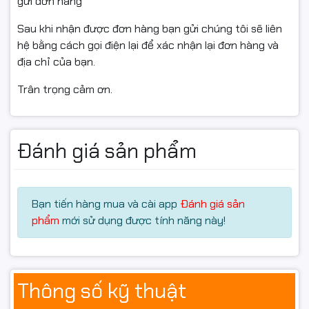
gửi đơn hàng
Mainboard Gigabyte A520M K V2 được trang bị:
Sau khi nhận được đơn hàng bạn gửi chúng tôi sẽ liên
2 khe RAM DDR4
hệ bằng cách gọi điện lại để xác nhận lại đơn hàng và
Hỗ trợ nâng cấp bộ nhớ linh hoạt
địa chỉ của bạn.
RAM DDR4 mang lại:
Trân trọng cảm ơn.
Hiệu suất ổn định
Tốc độ xử lý tốt
Chi phí tối ưu
Khả năng tương thích cao
Đánh giá sản phẩm
Đây là lựa chọn phù hợp cho người dùng cần build PC
học tập, làm việc hoặc gaming phổ thông.
Tương thích tốt với PC
Bạn tiến hàng mua và cài app
Đánh giá sản
phẩm
mới sử dụng được tính năng này!
gaming và văn phòng
Khi kết hợp cùng CPU AMD Ryzen và card đồ họa phù
Thông số kỹ thuật
hợp, Gigabyte A520M K V2 có thể đáp ứng tốt các nhu
cầu: