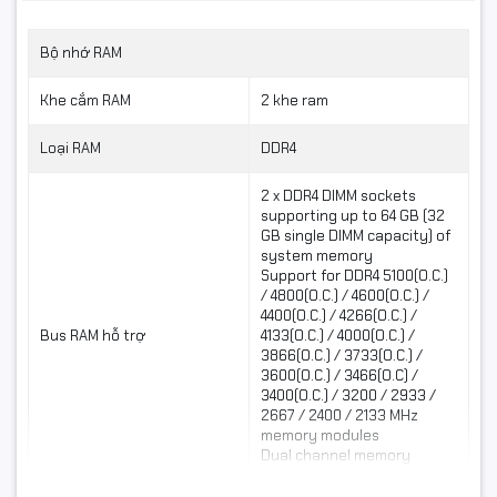
Làm việc văn phòng
Bộ nhớ RAM
Học online
Chơi game eSports
Khe cắm RAM
2 khe ram
Xem phim giải trí
Thiết kế đồ họa cơ bản
Loại RAM
DDR4
Build PC giá rẻ
Sản phẩm đặc biệt phù hợp cho các cấu hình:
2 x DDR4 DIMM sockets
supporting up to 64 GB (32
GB single DIMM capacity) of
Ryzen 5 5600G
system memory
Ryzen 5 5500
Support for DDR4 5100(O.C.)
Ryzen 3 4100
/ 4800(O.C.) / 4600(O.C.) /
4400(O.C.) / 4266(O.C.) /
Ryzen 7 5700G
Bus RAM hỗ trợ
4133(O.C.) / 4000(O.C.) /
Độ bền cao từ thương hiệu
3866(O.C.) / 3733(O.C.) /
3600(O.C.) / 3466(O.C) /
Gigabyte
3400(O.C.) / 3200 / 2933 /
2667 / 2400 / 2133 MHz
memory modules
Gigabyte là thương hiệu nổi tiếng với các dòng
Dual channel memory
architecture
mainboard có: