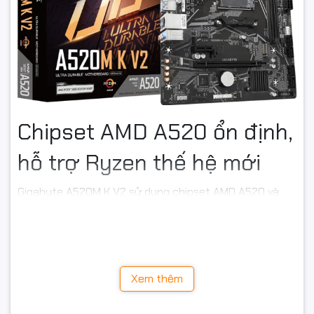
Chipset AMD A520 ổn định,
hỗ trợ Ryzen thế hệ mới
Gigabyte A520M K V2 sử dụng chipset AMD A520 và
socket AM4, hỗ trợ nhiều dòng CPU AMD Ryzen hiện
nay như:
AMD Ryzen 5000 Series
AMD Ryzen 5000G Series
Xem thêm
AMD Ryzen 4000G Series
AMD Ryzen 3000 Series