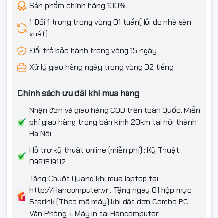
1 x DVD hỗ trợ
Sản phẩm chính hãng 100%
I/O Shield
1 Đổi 1 trong trong vòng 01 tuần( lỗi do nhà sản
xuất)
Đổi trả bảo hành trong vòng 15 ngày
Xử lý giao hàng ngày trong vòng 02 tiếng
Chính sách ưu đãi khi mua hàng
Nhận đơn và giao hàng COD trên toàn Quốc. Miễn
phí giao hàng trong bán kính 20km tại nội thành
Hà Nội.
Hỗ trợ kỹ thuật online (miễn phí).: Kỹ Thuật :
0981519112
Tặng Chuột Quang khi mua laptop tại
http://Hancomputer.vn. Tặng ngay 01 hộp mực
Starink (Theo mã máy) khi đặt đơn Combo PC
Văn Phòng + Máy in tại Hancomputer.