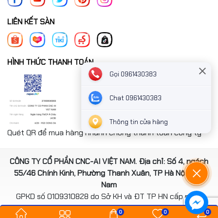
LIÊN KẾT SÀN
HÌNH THỨC THANH TOÁN
Gọi 0961430383
Chat 0961430383
Thông tin cửa hàng
Quét QR để mua hàng nhanh chóng thanh toán công ty
CÔNG TY CỔ PHẦN CNC-AI VIỆT NAM. Địa chỉ: Số 4, ngách
55/46 Chính Kinh, Phường Thanh Xuân, TP Hà Nội, Việt
Nam
GPKD số 0109310828 do Sở KH và ĐT TP HN cấp ngày
14/08/2020
0
0
0