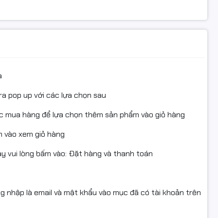
i.
g gió và khả năng tản nhiệt cho toàn hệ thống, phù hợp
 chuyên nghiệp.
i mạnh mẽ
a
el LGA 1700, hỗ trợ:
ra pop up với các lựa chọn sau
ục mua hàng để lựa chọn thêm sản phẩm vào giỏ hàng
 vào xem giỏ hàng
 vui lòng bấm vào: Đặt hàng và thanh toán
dàng lựa chọn CPU phù hợp với ngân sách và nhu cầu sử
 định cho đa nhiệm
ng nhập là email và mật khẩu vào mục đã có tài khoản trên
khe RAM DDR4 hỗ trợ dung lượng tối đa lên đến 64GB với