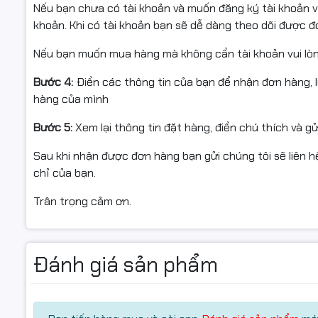
Nếu bạn chưa có tài khoản và muốn đăng ký tài khoản vu
bus RAM hỗ trợ đến 3200MHz theo chuẩn JEDEC.
khoản. Khi có tài khoản bạn sẽ dễ dàng theo dõi được 
Hỗ trợ Dual Channel giúp tăng băng thông bộ nhớ, cải t
Nếu bạn muốn mua hàng mà không cần tài khoản vui lò
sử dụng nhiều ứng dụng cùng lúc như làm việc văn phòng,
Bước 4:
Điền các thông tin của bạn để nhận đơn hàng, 
hàng của mình
Bước 5:
Xem lại thông tin đặt hàng, điền chú thích và g
Sau khi nhận được đơn hàng bạn gửi chúng tôi sẽ liên hệ
chỉ của bạn.
Trân trọng cảm ơn.
Đánh giá sản phẩm