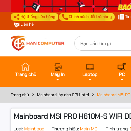
Hệ thống cửa hàng
Chính sách đổi trả hàng
Ti
Liên hệ
Trang chủ
Máy In
Laptop
PC
Trang chủ
Mainboard lắp cho CPU Intel
Mainboard MSI PRO
Mainboard MSI PRO H610M-S WIFI DD
Loại:
Mainboad
Thương hiệu:
Main MSI
Tình trạng: