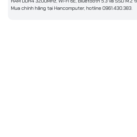
RAM DDR4 3200MHz, Wi-Fi 6E, Bluetooth 5.3 và SSD M.2 t
Wi-Fi 6E
The Wireless module is pre-install
Mua chính hãng tại Hancomputer, hotline 0961.430.383.
M.2 (Key-E) slot
Supports MU-MIMO TX/RX, 2.4GHz /
Lan/Wireless)
6GHz* (160MHz) up to 2.4Gbps
Supports 802.11 a/ b/ g/ n/ ac/ ax
Supports Bluetooth® 5.3, FIPS, FI
1x PCI-E x16 slot
1x PCI-E x1 slot
PCI_E1 Gen PCIe 4.0 supports up to
rong
CPU)
PCI_E2 Gen PCIe 3.0 supports up to
Chipset)
1x M.2
M.2_1 Source (From Chipset) suppo
ở rộng
PCIe 3.0 x4 , supports 2280/2260
devices
2x SATA 6G
HDMI™
USB 3.2 Gen 1 5Gbps (Type-A)