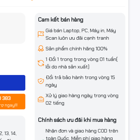
Cam kết bán hàng
iều ưu đãi
Giá bán Laptop, PC, Máy in, Máy
Scan luôn ưu đãi cạnh tranh
Sản phẩm chính hãng 100%
1 Đổi 1 trong trong vòng 01 tuần(
lỗi do nhà sản xuất)
ty 64GB
Đổi trả bảo hành trong vòng 15
 2400/
ngày
3200 MHz
Xử lý giao hàng ngày trong vòng
0 383
memory
02 tiếng
rợ ngay!!!
Chính sách ưu đãi khi mua hàng
Nhận đơn và giao hàng COD trên
 13, 14,
toàn Quốc. Miễn phí giao hàng