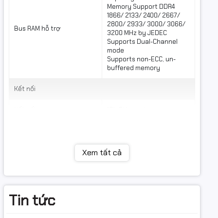
Memory Support DDR4
1866/ 2133/ 2400/ 2667/
2800/ 2933/ 3000/ 3066/
Bus RAM hỗ trợ
3200 MHz by JEDEC
Supports Dual-Channel
mode
Supports non-ECC, un-
buffered memory
Kết nối
Kết nối mạng
1Gb Ethernet
Wi-Fi 6E
The Wireless module is pre-
installed in the M.2 (Key-E)
Xem tất cả
slot
Supports MU-MIMO TX/RX,
2.4GHz / 5GHz / 6GHz*
Thông số (Lan/Wireless)
(160MHz) up to 2.4Gbps
Supports 802.11 a/ b/ g/ n/
Tin tức
ac/ ax