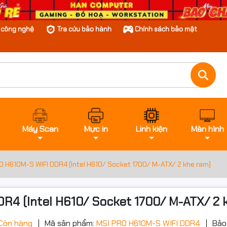
n công nghệ
Tra cứu bảo hành
Chính sách bảo mật
Máy Scan
Mực in
Linh kiện
Màn hình
 H610M-S WIFI DDR4 (Intel H610/ Socket 1700/ M-ATX/ 2 khe ram)
R4 (Intel H610/ Socket 1700/ M-ATX/ 2 
Còn hàng
Mã sản phẩm:
MSI PRO H610M-S WIFI DDR4
Bảo