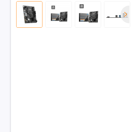
Thông số (
Khe cắm t
Khe cắm m