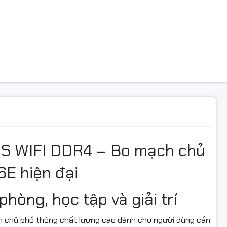
USB 2.0
tiếp ngoài
LAN port
Audio Connectors
USB 2.0
 chung
Intel H610
Intel LGA 1700
c Main
M-ATX
Supports 12th 13th 14th Gen Intel
S WIFI DDR4 – Bo mạch chủ
U
Processors, Pentium® Gold and C
Processors
 6E hiện đại
1x HDMI™
ga
Support HDMI™ 1.4 with HDR, max
 phòng
, học tập và giải trí
resolution of 4K 30Hz
 chủ phổ thông chất lượng cao dành cho người dùng cần
8-Channel (7.1) HD Audio with Audi