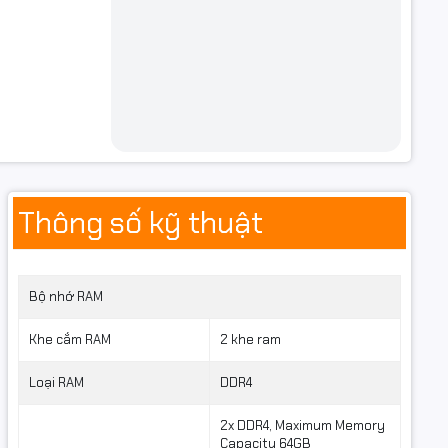
Thông số kỹ thuật
® Core™
Bộ nhớ RAM
eleron®
Khe cắm RAM
2 khe ram
imum
Loại RAM
DDR4
2x DDR4, Maximum Memory
o Boost
Capacity 64GB