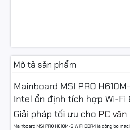
Cổng giao 
Thông tin
Chipset
Socket
Mô tả sản phẩm
Kích thướ
Mainboard MSI PRO H610M-
Hỗ trợ CP
Intel ổn định tích hợp Wi-Fi
Chi tiết V
Giải pháp tối ưu cho
PC văn
Mainboard MSI PRO H610M-S WIFI DDR4 là dòng bo mạch
Âm thanh