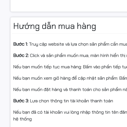
độ bền và khả năng hoạt động ổn định trong thời gian dà
Bo mạch được bố trí linh kiện hợp lý, hỗ trợ tối ưu luồn
cho cả người dùng phổ thông lẫn kỹ thuật viên build PC
Hướng dẫn mua hàng
Hỗ trợ CPU Intel thế hệ mớ
Bước 1:
Truy cập website và lựa chọn sản phẩm cần mu
Sản phẩm sử dụng chipset Intel H610 kết hợp socket Int
Bước 2:
Click và sản phẩm muốn mua, màn hình hiển thị 
Intel Core thế hệ 12
Intel Core thế hệ 13
Nếu bạn muốn tiếp tục mua hàng: Bấm vào phần tiếp t
Intel Core thế hệ 14
Intel Pentium Gold
Nếu bạn muốn xem giỏ hàng để cập nhật sản phẩm: Bấm
Intel Celeron
Nếu bạn muốn đặt hàng và thanh toán cho sản phẩm này
Nhờ khả năng tương thích rộng, người dùng có thể dễ 
dụng từ cơ bản đến nâng cao.
Bước 3:
Lựa chọn thông tin tài khoản thanh toán
RAM DDR4 Dual Channel ổn
Nếu bạn đã có tài khoản vui lòng nhập thông tin tên đă
hệ thống
Mainboard MSI PRO H610M-S WIFI DDR4 được trang bị 2 