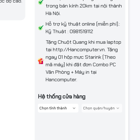
ốc độ cao.
trong bán kính 20km tại nội thành
ed in the
Hà Nội.
 5GHz /
Hỗ trợ kỹ thuật online (miễn phí).:
Kỹ Thuật : 0981519112
SMA
Tặng Chuột Quang khi mua laptop
tại http://Hancomputer.vn. Tặng
ngay 01 hộp mực Starink (Theo
mã máy) khi đặt đơn Combo PC
 x16 (From
Văn Phòng + Máy in tại
 x1 (From
Hancomputer.
Hệ thống cửa hàng
rts up to
/2242