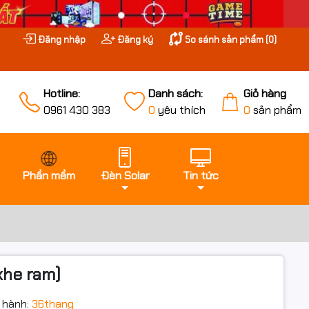
Đăng nhập
Đăng ký
So sánh sản phẩm (
0
)
Hotline:
Danh sách:
Giỏ hàng
0961 430 383
0
yêu thích
0
sản phẩm
Phần mềm
Đèn Solar
Tin tức
khe ram)
 hành:
36thang