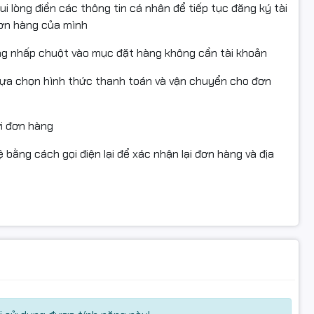
i lòng điền các thông tin cá nhân để tiếp tục đăng ký tài
đơn hàng của mình
hiện hiệu suất đa nhiệm, mang lại trải nghiệm mượt mà khi
ng nhấp chuột vào mục đặt hàng không cần tài khoản
 học online, lướt web hoặc giải trí đa phương tiện.
lựa chọn hình thức thanh toán và vận chuyển cho đơn
ửi đơn hàng
 bằng cách gọi điện lại để xác nhận lại đơn hàng và địa