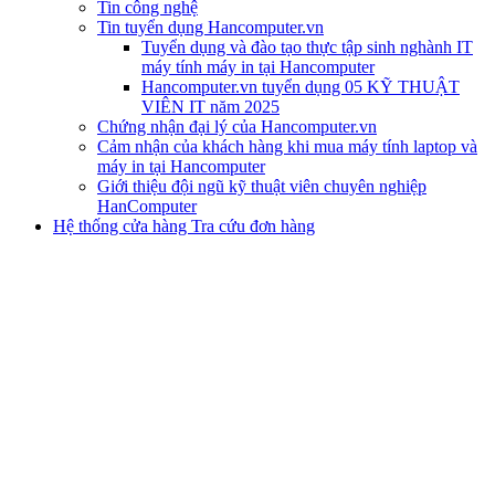
Tin công nghệ
Tin tuyển dụng Hancomputer.vn
Tuyển dụng và đào tạo thực tập sinh nghành IT
máy tính máy in tại Hancomputer
Hancomputer.vn tuyển dụng 05 KỸ THUẬT
VIÊN IT năm 2025
Chứng nhận đại lý của Hancomputer.vn
Cảm nhận của khách hàng khi mua máy tính laptop và
máy in tại Hancomputer
Giới thiệu đội ngũ kỹ thuật viên chuyên nghiệp
HanComputer
Hệ thống cửa hàng
Tra cứu đơn hàng