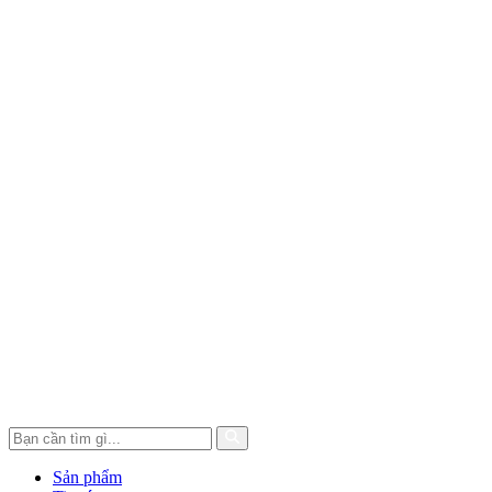
Windows 10, Windows 8.1, Windows 7
GỬI THÔNG TIN
Hệ điều hành
SP1
Lưu ý
Mac OS không hỗ trợ
Sản phẩm