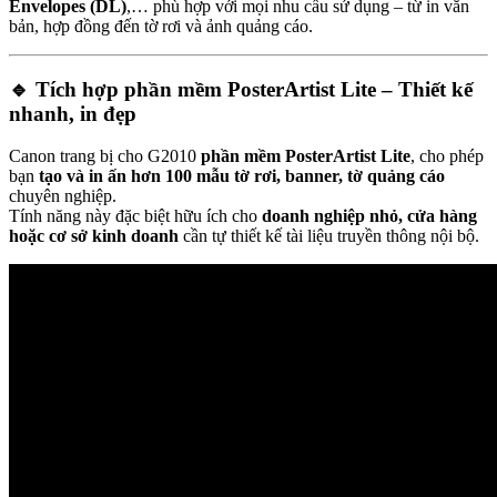
Envelopes (DL)
,… phù hợp với mọi nhu cầu sử dụng – từ in văn
bản, hợp đồng đến tờ rơi và ảnh quảng cáo.
🔹
Tích hợp phần mềm PosterArtist Lite – Thiết kế
nhanh, in đẹp
Canon trang bị cho G2010
phần mềm PosterArtist Lite
, cho phép
bạn
tạo và in ấn hơn 100 mẫu tờ rơi, banner, tờ quảng cáo
chuyên nghiệp.
Tính năng này đặc biệt hữu ích cho
doanh nghiệp nhỏ, cửa hàng
hoặc cơ sở kinh doanh
cần tự thiết kế tài liệu truyền thông nội bộ.