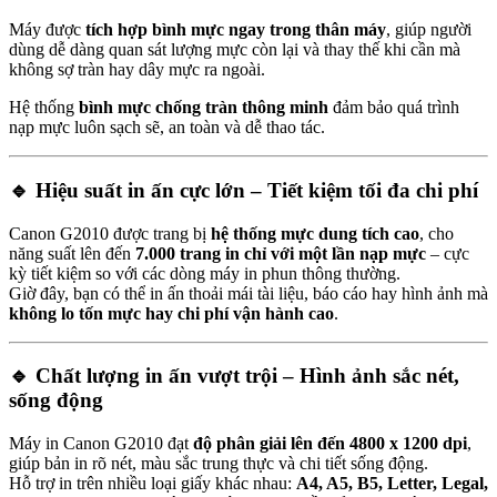
Máy được
tích hợp bình mực ngay trong thân máy
, giúp người
dùng dễ dàng quan sát lượng mực còn lại và thay thế khi cần mà
không sợ tràn hay dây mực ra ngoài.
Hệ thống
bình mực chống tràn thông minh
đảm bảo quá trình
nạp mực luôn sạch sẽ, an toàn và dễ thao tác.
🔹
Hiệu suất in ấn cực lớn – Tiết kiệm tối đa chi phí
Canon G2010 được trang bị
hệ thống mực dung tích cao
, cho
năng suất lên đến
7.000 trang in chỉ với một lần nạp mực
– cực
kỳ tiết kiệm so với các dòng máy in phun thông thường.
Giờ đây, bạn có thể in ấn thoải mái tài liệu, báo cáo hay hình ảnh mà
không lo tốn mực hay chi phí vận hành cao
.
🔹
Chất lượng in ấn vượt trội – Hình ảnh sắc nét,
sống động
Máy in Canon G2010 đạt
độ phân giải lên đến 4800 x 1200 dpi
,
giúp bản in rõ nét, màu sắc trung thực và chi tiết sống động.
Hỗ trợ in trên nhiều loại giấy khác nhau:
A4, A5, B5, Letter, Legal,