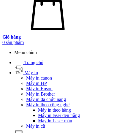
Giỏ hàng
0
sản phẩm
Menu chính
Trang chủ
Máy In
Máy in canon
Máy in HP
Máy in Epson
Máy in Brother
Máy in đa chức năng
Máy in theo công nghệ
Máy in theo hãng
Máy in laser đen trắng
Máy in Laser màu
Máy in cũ