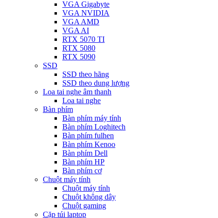
VGA Gigabyte
VGA NVIDIA
VGA AMD
VGA AI
RTX 5070 TI
RTX 5080
RTX 5090
SSD
SSD theo hãng
SSD theo dung lượng
Loa tai nghe âm thanh
Loa tai nghe
Bàn phím
Bàn phím máy tính
Bàn phím Loghitech
Bàn phím fulhen
Bàn phím Kenoo
Bàn phím Dell
Bàn phím HP
Bàn phím cơ
Chuột máy tính
Chuột máy tính
Chuột không dây
Chuột gaming
Cặp túi laptop