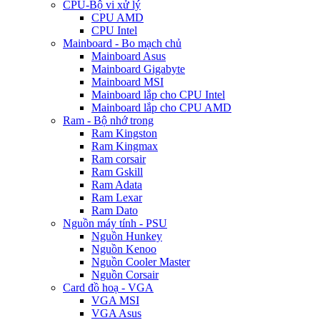
CPU-Bộ vi xử lý
CPU AMD
CPU Intel
Mainboard - Bo mạch chủ
Mainboard Asus
Mainboard Gigabyte
Mainboard MSI
Mainboard lắp cho CPU Intel
Mainboard lắp cho CPU AMD
Ram - Bộ nhớ trong
Ram Kingston
Ram Kingmax
Ram corsair
Ram Gskill
Ram Adata
Ram Lexar
Ram Dato
Nguồn máy tính - PSU
Nguồn Hunkey
Nguồn Kenoo
Nguồn Cooler Master
Nguồn Corsair
Card đồ hoạ - VGA
VGA MSI
VGA Asus