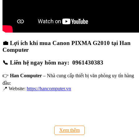
💼
Lợi ích khi mua Canon PIXMA G2010 tại Han
Computer
📞
Liên hệ ngay hôm nay: 0961430383
👉
Han Computer
– Nhà cung cấp thiết bị văn phòng uy tín hàng
đầu:
📍 Website:
https://hancomputer.vn
Xem thêm