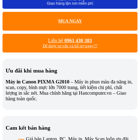
Giao hàng tận nơi miễn phí
MUA NGAY
Liên hệ
0961 430 383
Để được tư vấn và hỗ trợ ngay!!!
Ưu đãi khi mua hàng
Máy in Canon PIXMA G2010
– Máy in phun màu đa năng in,
scan, copy, bình mực lớn 7000 trang, tiết kiệm chi phí, chất
lượng in sắc nét. Mua chính hãng tại Hancomputer.vn – Giao
hàng toàn quốc.
Cam kết bán hàng
Giá bán Laptop, PC, Máy in, Máy Scan luôn ưu đãi