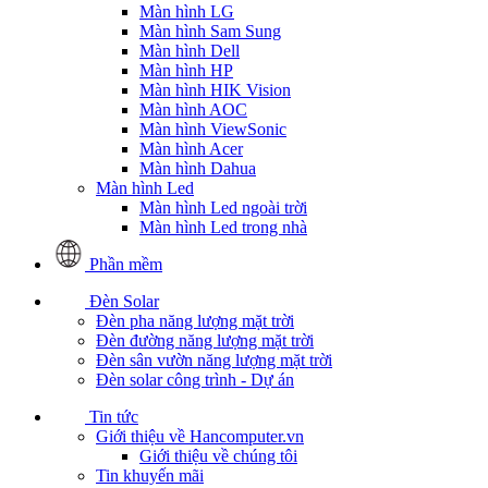
Màn hình LG
Màn hình Sam Sung
Màn hình Dell
Màn hình HP
Màn hình HIK Vision
Màn hình AOC
Màn hình ViewSonic
Màn hình Acer
Màn hình Dahua
Màn hình Led
Màn hình Led ngoài trời
Màn hình Led trong nhà
Phần mềm
Đèn Solar
Đèn pha năng lượng mặt trời
Đèn đường năng lượng mặt trời
Đèn sân vườn năng lượng mặt trời
Đèn solar công trình - Dự án
Tin tức
Giới thiệu về Hancomputer.vn
Giới thiệu về chúng tôi
Tin khuyến mãi