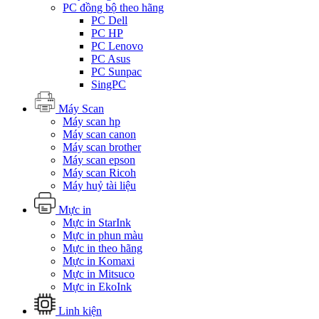
PC đồng bộ theo hãng
PC Dell
PC HP
PC Lenovo
PC Asus
PC Sunpac
SingPC
Máy Scan
Máy scan hp
Máy scan canon
Máy scan brother
Máy scan epson
Máy scan Ricoh
Máy huỷ tài liệu
Mực in
Mực in StarInk
Mực in phun màu
Mực in theo hãng
Mực in Komaxi
Mực in Mitsuco
Mực in EkoInk
Linh kiện