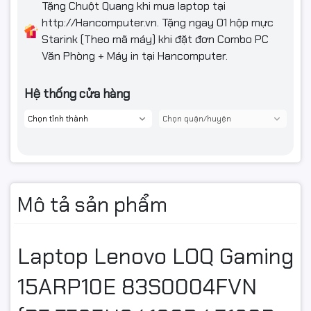
Tặng Chuột Quang khi mua laptop tại
Mô tả khác
White Backlit, English
http://Hancomputer.vn. Tặng ngay 01 hộp mực
Starink (Theo mã máy) khi đặt đơn Combo PC
Văn Phòng + Máy in tại Hancomputer.
Hệ thống cửa hàng
Mô tả sản phẩm
Laptop Lenovo LOQ Gaming
15ARP10E 83S0004FVN