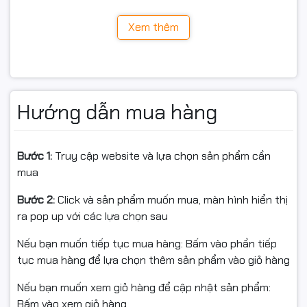
xuyên. Kích thước thân máy được tối ưu để bố trí hệ
thống tản nhiệt hiệu quả, đảm bảo hiệu năng ổn định
Xem thêm
trong các phiên chơi game hoặc làm việc dài giờ.
Hướng dẫn mua hàng
Bước 1:
Truy cập website và lựa chọn sản phẩm cần
mua
Bước 2:
Click và sản phẩm muốn mua, màn hình hiển thị
ra pop up với các lựa chọn sau
Nếu bạn muốn tiếp tục mua hàng: Bấm vào phần tiếp
tục mua hàng để lựa chọn thêm sản phẩm vào giỏ hàng
Nếu bạn muốn xem giỏ hàng để cập nhật sản phẩm:
Bấm vào xem giỏ hàng