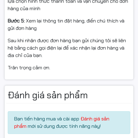
lựa chọn hình thức thanh toán và vận chuyển cho đơn
hàng của mình
Bước 5:
Xem lại thông tin đặt hàng, điền chú thích và
gửi đơn hàng
Sau khi nhận được đơn hàng bạn gửi chúng tôi sẽ liên
hệ bằng cách gọi điện lại để xác nhận lại đơn hàng và
địa chỉ của bạn.
Trân trọng cảm ơn.
RTX 4050 6GB – Đồ họa thế hệ mới, hình ảnh chân
thực
Card đồ họa NVIDIA GeForce RTX 4050 6GB GDDR6 là
Đánh giá sản phẩm
điểm nhấn quan trọng, hỗ trợ Ray Tracing và các công
nghệ đồ họa hiện đại, mang đến hình ảnh sắc nét, ánh
sáng và đổ bóng chân thực. GPU này không chỉ phù
hợp chơi game mà còn đáp ứng tốt nhu cầu render,
Bạn tiến hàng mua và cài app
Đánh giá sản
dựng video và làm việc đồ họa bán chuyên.
phẩm
mới sử dụng được tính năng này!