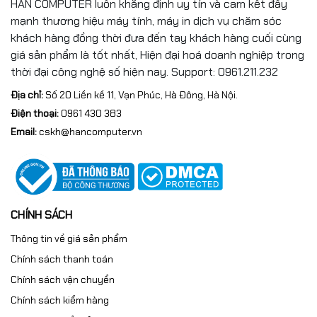
HAN COMPUTER luôn khẳng định uy tín và cam kết đẩy
Chất liệu
PC + ABS (Top), PC + ABS (Bottom)
mạnh thương hiệu máy tính, máy in dịch vụ chăm sóc
Bảo hành
Bảo hành 2 năm
khách hàng đồng thời đưa đến tay khách hàng cuối cùng
giá sản phẩm là tốt nhất, Hiện đại hoá doanh nghiệp trong
Mô tả khác
White Backlit, English
thời đại công nghệ số hiện nay. Support: 0961.211.232
Địa chỉ:
Số 20 Liền kề 11, Vạn Phúc, Hà Đông, Hà Nội.
Điện thoại:
0961 430 383
Email:
cskh@hancomputer.vn
CHÍNH SÁCH
Thông tin về giá sản phẩm
Chính sách thanh toán
Chính sách vận chuyển
Chính sách kiểm hàng