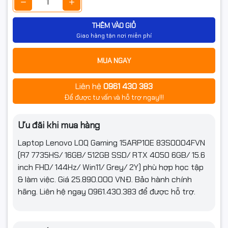
hình
FreeSync
Kết nối
THÊM VÀO GIỎ
Giao hàng tận nơi miễn phí
Kết nối không dây
Wi-Fi® 6, 11ax 2x2 + BT5.2
MUA NGAY
Thông số
100/1000M
(Lan/Wireless)
Liên hệ
0961 430 383
2x USB-A (USB 5Gbps / USB 3.2 Gen 1)
Để được tư vấn và hỗ trợ ngay!!!
1x USB-C® (USB 5Gbps / USB 3.2 Gen 1), data
transfer only
Ưu đãi khi mua hàng
1x HDMI® 2.1, up to 8K/60Hz
Cổng giao tiếp
1x Headphone / microphone combo jack
Laptop Lenovo LOQ Gaming 15ARP10E 83S0004FVN
(3.5mm)
1x Ethernet (RJ-45)
(R7 7735HS/ 16GB/ 512GB SSD/ RTX 4050 6GB/ 15.6
1x Card reader
inch FHD/ 144Hz/ Win11/ Grey/ 2Y) phù hợp học tập
1x Power connector
& làm việc. Giá 25.890.000 VNĐ. Bảo hành chính
hãng. Liên hệ ngay 0961.430.383 để được hỗ trợ.
Tính năng
Webcam
Có