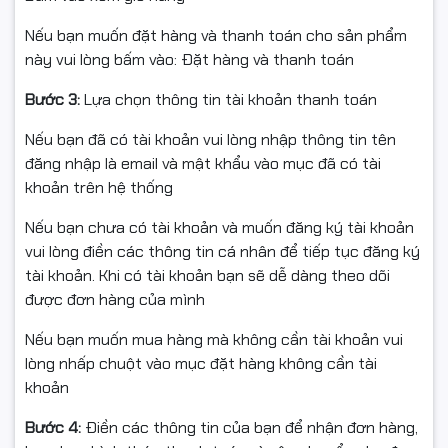
Nếu bạn muốn đặt hàng và thanh toán cho sản phẩm
Hiệu năng Ryzen 7 – Đa nhiệm mượt, xử lý nặng tốt
này vui lòng bấm vào: Đặt hàng và thanh toán
Trang bị AMD Ryzen 7 7735HS xung nhịp cơ bản 3.2GHz,
Bước 3:
Lựa chọn thông tin tài khoản thanh toán
Lenovo LOQ Gaming 15ARP10E mang lại khả năng xử lý
mạnh mẽ cho cả game AAA lẫn các tác vụ chuyên sâu
Nếu bạn đã có tài khoản vui lòng nhập thông tin tên
như chỉnh sửa video, thiết kế đồ họa hay livestream.
đăng nhập là email và mật khẩu vào mục đã có tài
RAM 16GB DDR5 4800MHz hỗ trợ đa nhiệm trơn tru,
khoản trên hệ thống
trong khi SSD 512GB NVMe giúp khởi động máy và ứng
dụng nhanh, giảm thời gian chờ đáng kể.
Nếu bạn chưa có tài khoản và muốn đăng ký tài khoản
vui lòng điền các thông tin cá nhân để tiếp tục đăng ký
tài khoản. Khi có tài khoản bạn sẽ dễ dàng theo dõi
được đơn hàng của mình
Nếu bạn muốn mua hàng mà không cần tài khoản vui
lòng nhấp chuột vào mục đặt hàng không cần tài
khoản
Bước 4:
Điền các thông tin của bạn để nhận đơn hàng,