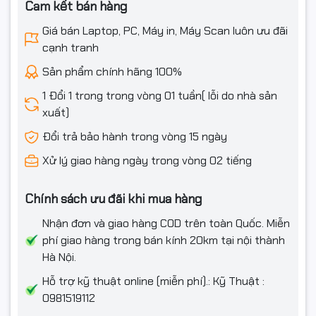
Cam kết bán hàng
Đèn bàn phím
Có
Giá bán Laptop, PC, Máy in, Máy Scan luôn ưu đãi
Tính năng đặc biệt
Không
cạnh tranh
Phần mềm
Sản phẩm chính hãng 100%
1 Đổi 1 trong trong vòng 01 tuần( lỗi do nhà sản
Hệ điều hành
Windows 11 Home
xuất)
Thông tin khác
Đổi trả bảo hành trong vòng 15 ngày
Thông số pin
4 cell
Xử lý giao hàng ngày trong vòng 02 tiếng
Kích thước
359.6 x 258.7 x 23.9 mm
Chính sách ưu đãi khi mua hàng
Trọng lượng
2,38 Kg
Nhận đơn và giao hàng COD trên toàn Quốc. Miễn
phí giao hàng trong bán kính 20km tại nội thành
Màu sắc
Luna Grey
Hà Nội.
Chất liệu
PC + ABS (Top), PC + ABS (Bottom)
Hỗ trợ kỹ thuật online (miễn phí).: Kỹ Thuật :
0981519112
Bảo hành
Bảo hành 2 năm