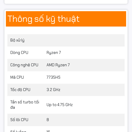
Thông số kỹ thuật
Bộ xử lý
Dòng CPU
Ryzen 7
Công nghệ CPU
AMD Ryzen 7
Mã CPU
7735HS
Tốc độ CPU
3.2 GHz
Tần số turbo tối
Up to 4.75 GHz
đa
Màn hình 15.6 inch FHD 144Hz – Mượt mà trong từng
Số lõi CPU
8
chuyển động