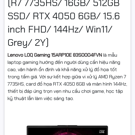
(R7 7735HS/ 16GB/ 512GB
SSD/ RTX 4050 6GB/ 15.6
inch FHD/ 144Hz/ Win11/
Grey/ 2Y)
Lenovo LOQ Gaming 15ARP10E 83S0004FVN
là mẫu
laptop gaming hướng đến người dùng cần hiệu năng
cao, vận hành ổn định và khả năng xử lý đồ họa tốt
trong tầm giá. Với sự kết hợp giữa vi xử lý AMD Ryzen 7
7735HS, card đồ họa RTX 4050 6GB và màn hình 144Hz,
thiết bị đáp ứng trọn vẹn nhu cầu chơi game, học tập
kỹ thuật lẫn làm việc sáng tạo.