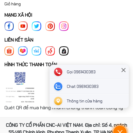
Giỏ hàng
MẠNG XÃ HỘI
LIÊN KẾT SÀN
HÌNH THỨC THANH TOÁN
Gọi 0961430383
Chat 0961430383
Thông tin cửa hàng
Quét QR để mua hàng nhanh chóng thanh toán công ty
CÔNG TY CỔ PHẦN CNC-AI VIỆT NAM. Địa chỉ: Số 4, ngách
55/46 Chính Kinh, Phường Thanh Xuân, TP Hà Nội, Việt