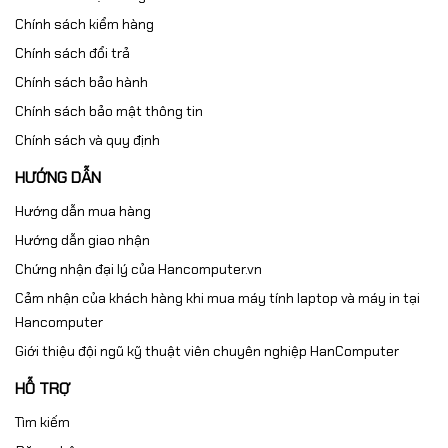
✔️ Hàng chính hãng Dell – đầy đủ tem & bảo hành Việt
Chính sách kiểm hàng
Nam
Chính sách đổi trả
✔️ Miễn phí giao hàng nội thành Hà Nội
✔️ Hỗ trợ kỹ thuật trọn đời
Chính sách bảo hành
✔️ Ship COD toàn quốc – nhận hàng kiểm tra mới thanh
Chính sách bảo mật thông tin
toán
Chính sách và quy định
📞
Hotline tư vấn & báo giá tốt nhất: 0961.430.383
HƯỚNG DẪN
🌐 Website:
Hancomputer.vn
Hướng dẫn mua hàng
Hướng dẫn giao nhận
Chứng nhận đại lý của Hancomputer.vn
Cảm nhận của khách hàng khi mua máy tính laptop và máy in tại
Hancomputer
Giới thiệu đội ngũ kỹ thuật viên chuyên nghiệp HanComputer
HỖ TRỢ
Tìm kiếm