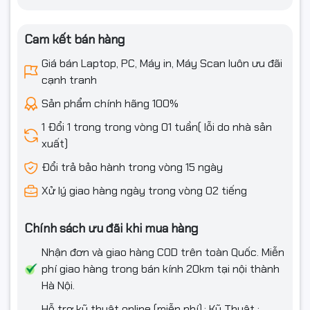
Tính năng
Webcam
1080P FHD, Camera IR hỗ trợ Windows Hello
Cam kết bán hàng
Giá bán Laptop, PC, Máy in, Máy Scan luôn ưu đãi
Đèn bàn phím
Backlit Chiclet Keyboard 1-Zone RGB
cạnh tranh
Tính năng đặc
Không
Sản phẩm chính hãng 100%
biệt
1 Đổi 1 trong trong vòng 01 tuần( lỗi do nhà sản
Phần mềm
xuất)
Hệ điều hành
Windows 11 Home + Office Home 2024
Đổi trả bảo hành trong vòng 15 ngày
Xử lý giao hàng ngày trong vòng 02 tiếng
Thông tin khác
Thông số pin
73WHrs, 4S1P, 4-cell Li-ion
Chính sách ưu đãi khi mua hàng
Nhận đơn và giao hàng COD trên toàn Quốc. Miễn
Kích thước
31.1 x 22.0 x 1.59 ~ 1.63 cm
phí giao hàng trong bán kính 20km tại nội thành
Trọng lượng
1,5 Kg
Hà Nội.
Hỗ trợ kỹ thuật online (miễn phí).: Kỹ Thuật :