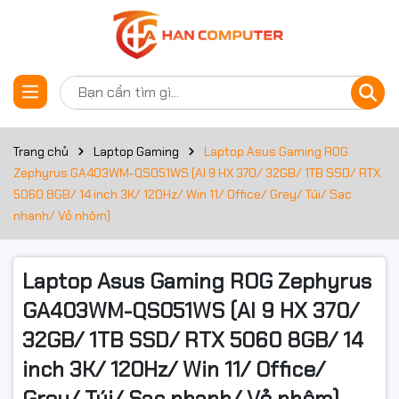
Thông số kỹ thuật
Đặt trước sản phẩm
Bộ xử lý
Công nghệ
Trang chủ
Laptop Gaming
Laptop Asus Gaming ROG
AMD Ryzen AI 9
CPU
Zephyrus GA403WM-QS051WS (AI 9 HX 370/ 32GB/ 1TB SSD/ RTX
5060 8GB/ 14 inch 3K/ 120Hz/ Win 11/ Office/ Grey/ Túi/ Sạc
Mã CPU
HX 370
nhanh/ Vỏ nhôm)
Tốc độ CPU
2.0GHz
Laptop Asus Gaming ROG Zephyrus
Tần số turbo
Up to 5.1GHz
tối đa
GA403WM-QS051WS (AI 9 HX 370/
Số lõi CPU
12
32GB/ 1TB SSD/ RTX 5060 8GB/ 14
inch 3K/ 120Hz/ Win 11/ Office/
Số luồng
24
Grey/ Túi/ Sạc nhanh/ Vỏ nhôm)