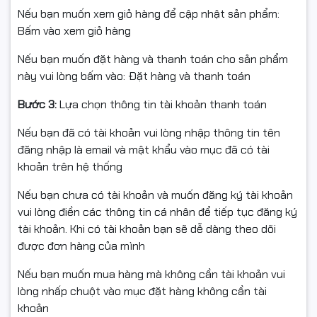
Nếu bạn muốn xem giỏ hàng để cập nhật sản phẩm:
Bấm vào xem giỏ hàng
Nếu bạn muốn đặt hàng và thanh toán cho sản phẩm
này vui lòng bấm vào: Đặt hàng và thanh toán
Màn hình 14 inch 3K 120Hz –
Bước 3:
Lựa chọn thông tin tài khoản thanh toán
Hiển thị vượt trội
Nếu bạn đã có tài khoản vui lòng nhập thông tin tên
Màn hình
14 inch độ phân giải 3K (2880 x 1800)
cho hình
đăng nhập là email và mật khẩu vào mục đã có tài
ảnh sắc nét vượt trội, chi tiết rõ ràng.
Tần số quét
khoản trên hệ thống
120Hz
mang lại chuyển động mượt mà, tối ưu cho
gaming tốc độ cao, chỉnh sửa ảnh, dựng video và thiết
Nếu bạn chưa có tài khoản và muốn đăng ký tài khoản
kế đồ họa.
vui lòng điền các thông tin cá nhân để tiếp tục đăng ký
tài khoản. Khi có tài khoản bạn sẽ dễ dàng theo dõi
được đơn hàng của mình
Nếu bạn muốn mua hàng mà không cần tài khoản vui
lòng nhấp chuột vào mục đặt hàng không cần tài
khoản