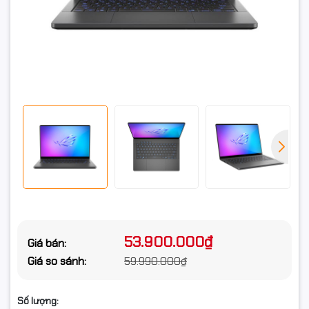
Chuẩn giao
M.2 NVMe PCIe
tiếp ổ cứng
Khe cắm ổ
1 khay M2
cứng
Card màn hình
Card đồ họa
Nvidia GeForce RTX 5060 8GB GDDR7
Card tích hợp
VGA Nvidia
Màn hình
Kích thước
14.0inch 3K
màn hình
53.900.000₫
Giá bán:
Giá so sánh:
59.990.000₫
Độ phân giải
3K (2880 x 1800) OLED 16:10 aspect ratio
Tần số quét
120Hz
Số lượng: