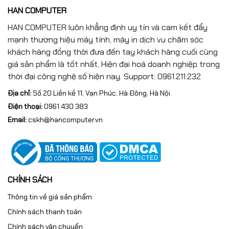
Kích thước
31.1 x 22.0 x 1.59 ~ 1.63 cm
HAN COMPUTER
HAN COMPUTER luôn khẳng định uy tín và cam kết đẩy
Trọng lượng
1,5 Kg
mạnh thương hiệu máy tính, máy in dịch vụ chăm sóc
Nâng cấp toàn diện so với thế
Màu sắc
Grey
khách hàng đồng thời đưa đến tay khách hàng cuối cùng
giá sản phẩm là tốt nhất, Hiện đại hoá doanh nghiệp trong
hệ trước
Chất liệu
Vỏ nhôm
thời đại công nghệ số hiện nay. Support: 0961.211.232
So với Zephyrus G14 đời cũ, phiên bản
GA403WM 2025
Địa chỉ:
Số 20 Liền kề 11, Vạn Phúc, Hà Đông, Hà Nội.
Phụ kiện
Túi
vượt trội nhờ
CPU AI thế hệ mới, GPU RTX 5060, RAM
Điện thoại:
0961 430 383
32GB và màn hình 3K
, mang lại hiệu năng mạnh hơn
TYPE-C, 100W AC Adapter, Output: 20V DC,
Email:
cskh@hancomputer.vn
Phụ kiện
5A, 100W, Input: 100~240V AC 50/60Hz
trong khi vẫn giữ thiết kế mỏng nhẹ đặc trưng.
trong hộp
universal
ROG Zephyrus G14 Sleeve
Mua Asus Gaming ROG Zephyrus GA403WM-QS051WS
chính hãng tại
Hancomputer.vn
CHÍNH SÁCH
Thông tin về giá sản phẩm
Khi mua tại
Hancomputer.vn
, bạn hoàn toàn yên tâm
với:
Chính sách thanh toán
Chính sách vận chuyển