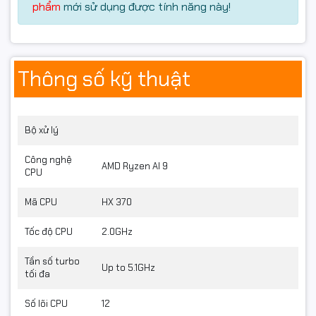
phẩm
mới sử dụng được tính năng này!
LPDDR5X
mang lại khả năng đa nhiệm mượt mà, đáp
ứng tốt các phần mềm nặng.
Thông số kỹ thuật
Bộ xử lý
Công nghệ
AMD Ryzen AI 9
CPU
Mã CPU
HX 370
Tốc độ CPU
2.0GHz
Tần số turbo
Up to 5.1GHz
tối đa
Số lõi CPU
12