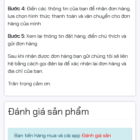
Bước 4:
Điền các thông tin của bạn để nhận đơn hàng,
lựa chọn hình thức thanh toán và vận chuyển cho đơn
hàng của mình
Bước 5:
Xem lại thông tin đặt hàng, điền chú thích và
gửi đơn hàng
Sau khi nhận được đơn hàng bạn gửi chúng tôi sẽ liên
hệ bằng cách gọi điện lại để xác nhận lại đơn hàng và
địa chỉ của bạn.
Trân trọng cảm ơn.
Sức mạnh AI với Ryzen 9 HX
370 và RAM 32GB
Đánh giá sản phẩm
Laptop được trang bị
AMD Ryzen 9 HX 370 (12 nhân 24
luồng)
tích hợp
NPU XDNA AI Boost
, giúp tăng tốc các
Bạn tiến hàng mua và cài app
Đánh giá sản
tác vụ AI, xử lý dữ liệu và sáng tạo nội dung.
RAM 32GB