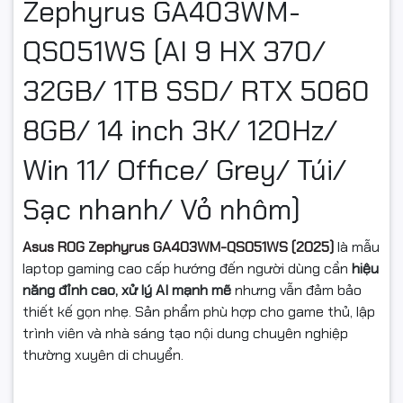
Zephyrus GA403WM-
QS051WS (AI 9 HX 370/
32GB/ 1TB SSD/ RTX 5060
8GB/ 14 inch 3K/ 120Hz/
Win 11/ Office/ Grey/ Túi/
Sạc nhanh/ Vỏ nhôm)
Asus ROG Zephyrus GA403WM-QS051WS (2025)
là mẫu
laptop gaming cao cấp hướng đến người dùng cần
hiệu
năng đỉnh cao, xử lý AI mạnh mẽ
nhưng vẫn đảm bảo
thiết kế gọn nhẹ. Sản phẩm phù hợp cho game thủ, lập
trình viên và nhà sáng tạo nội dung chuyên nghiệp
thường xuyên di chuyển.