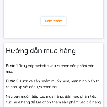
Máy sở hữu khung
vỏ nhôm cao cấp màu Grey
, thiết kế
tối giản nhưng đậm chất ROG. Trọng lượng nhẹ đặc
trưng dòng
Zephyrus G14
giúp người dùng dễ dàng
Xem thêm
mang theo khi làm việc, học tập hay chơi game di động.
Hướng dẫn mua hàng
Bước 1:
Truy cập website và lựa chọn sản phẩm cần
mua
Bước 2:
Click và sản phẩm muốn mua, màn hình hiển thị
ra pop up với các lựa chọn sau
Nếu bạn muốn tiếp tục mua hàng: Bấm vào phần tiếp
tục mua hàng để lựa chọn thêm sản phẩm vào giỏ hàng