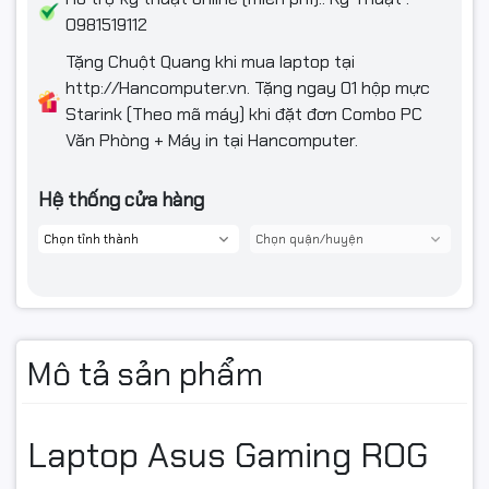
Màu sắc
Grey
0981519112
Chất liệu
Vỏ nhôm
Tặng Chuột Quang khi mua laptop tại
http://Hancomputer.vn. Tặng ngay 01 hộp mực
Phụ kiện
Túi
Starink (Theo mã máy) khi đặt đơn Combo PC
Văn Phòng + Máy in tại Hancomputer.
TYPE-C, 100W AC Adapter, Output: 20V DC, 5A,
Phụ kiện
100W, Input: 100~240V AC 50/60Hz universal
trong hộp
ROG Zephyrus G14 Sleeve
Hệ thống cửa hàng
Mô tả sản phẩm
Laptop Asus Gaming ROG