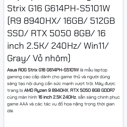
Strix G16 G614PH-S5101W
(R9 8940HX/ 16GB/ 512GB
SSD/ RTX 5050 8GB/ 16
inch 2.5K/ 240Hz/ Win11/
Gray/ Vỏ nhôm)
Asus ROG Strix G16 G614PH-S5101W
là mẫu laptop
gaming cao cấp dành cho game thủ và người dùng
sáng tạo nội dung cần sức mạnh vượt trội. Máy được
trang bị
AMD Ryzen 9 8940HX
,
RTX 5050 8GB GDDR7
cùng màn hình
16 inch 2.5K 240Hz
, sẵn sàng chinh phục
game AAA và các tác vụ đồ họa nặng trong thời gian
dài.