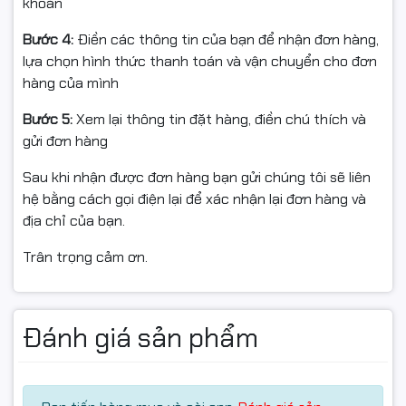
khoản
Bước 4:
Điền các thông tin của bạn để nhận đơn hàng,
lựa chọn hình thức thanh toán và vận chuyển cho đơn
hàng của mình
Bước 5:
Xem lại thông tin đặt hàng, điền chú thích và
gửi đơn hàng
Sau khi nhận được đơn hàng bạn gửi chúng tôi sẽ liên
hệ bằng cách gọi điện lại để xác nhận lại đơn hàng và
địa chỉ của bạn.
Trân trọng cảm ơn.
RTX 5050 GDDR7 – Đồ họa thế
hệ mới
Đánh giá sản phẩm
Card đồ họa
NVIDIA GeForce RTX 5050 8GB GDDR7
hỗ
trợ Ray Tracing, DLSS và AI, mang lại hình ảnh sắc nét,