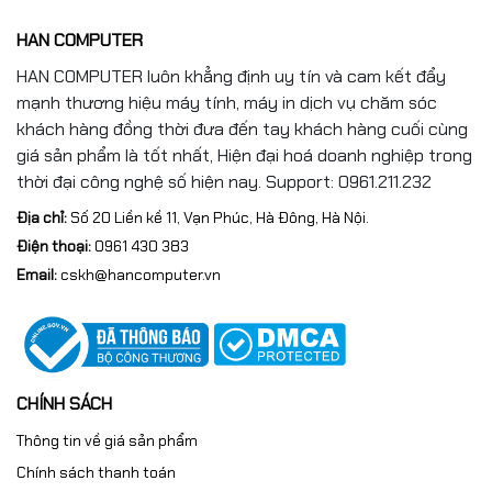
Thông tin khác
HAN COMPUTER
Thông số pin
90WHrs, 4S1P, 4-cell Li-ion
HAN COMPUTER luôn khẳng định uy tín và cam kết đẩy
Kích thước
35.4 x 26.4 x 2.26 ~ 3.04 cm
mạnh thương hiệu máy tính, máy in dịch vụ chăm sóc
khách hàng đồng thời đưa đến tay khách hàng cuối cùng
Trọng lượng
2,5 Kg
giá sản phẩm là tốt nhất, Hiện đại hoá doanh nghiệp trong
thời đại công nghệ số hiện nay. Support: 0961.211.232
Màu sắc
Gray
Địa chỉ:
Số 20 Liền kề 11, Vạn Phúc, Hà Đông, Hà Nội.
Chất liệu
Vỏ nhôm
Điện thoại:
0961 430 383
Email:
cskh@hancomputer.vn
CHÍNH SÁCH
Thông tin về giá sản phẩm
Chính sách thanh toán