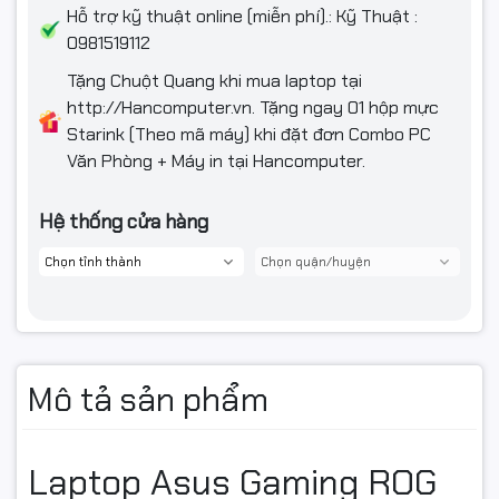
Hỗ trợ kỹ thuật online (miễn phí).: Kỹ Thuật :
Trọng lượng
2,5 Kg
0981519112
Màu sắc
Gray
Tặng Chuột Quang khi mua laptop tại
http://Hancomputer.vn. Tặng ngay 01 hộp mực
Chất liệu
Vỏ nhôm
Starink (Theo mã máy) khi đặt đơn Combo PC
Văn Phòng + Máy in tại Hancomputer.
Hệ thống cửa hàng
Mô tả sản phẩm
Laptop Asus Gaming ROG