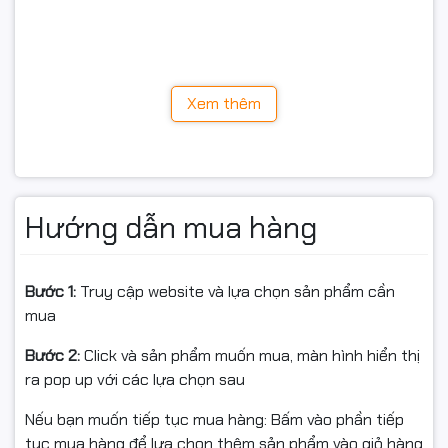
Laptop sở hữu thiết kế đậm chất ROG với các đường
nét mạnh mẽ, hiện đại.
Vỏ nhôm màu Gray
mang lại cảm
giác chắc chắn, cao cấp và hỗ trợ tản nhiệt tốt. Trọng
Xem thêm
lượng khoảng
2.5kg
, phù hợp với người dùng ưu tiên
hiệu năng tối đa.
Hướng dẫn mua hàng
Bước 1:
Truy cập website và lựa chọn sản phẩm cần
mua
Bước 2:
Click và sản phẩm muốn mua, màn hình hiển thị
ra pop up với các lựa chọn sau
Nếu bạn muốn tiếp tục mua hàng: Bấm vào phần tiếp
tục mua hàng để lựa chọn thêm sản phẩm vào giỏ hàng