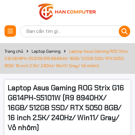
Thông số kỹ thuật
Đặt trước sản phẩm
Bộ xử lý
Công nghệ
Trang chủ
Laptop Gaming
Laptop Asus Gaming ROG Strix
AMD Ryzen 9
CPU
G16 G614PH-S5101W (R9 8940HX/ 16GB/ 512GB SSD/ RTX 5050
8GB/ 16 inch 2.5K/ 240Hz/ Win11/ Gray/ Vỏ nhôm)
Mã CPU
8940HX
Tốc độ CPU
2.4GHz
Laptop Asus Gaming ROG Strix G16
Tần số turbo
G614PH-S5101W (R9 8940HX/
Up to 5.3GHz
tối đa
16GB/ 512GB SSD/ RTX 5050 8GB/
Số lõi CPU
16
16 inch 2.5K/ 240Hz/ Win11/ Gray/
Số luồng
32
Vỏ nhôm)