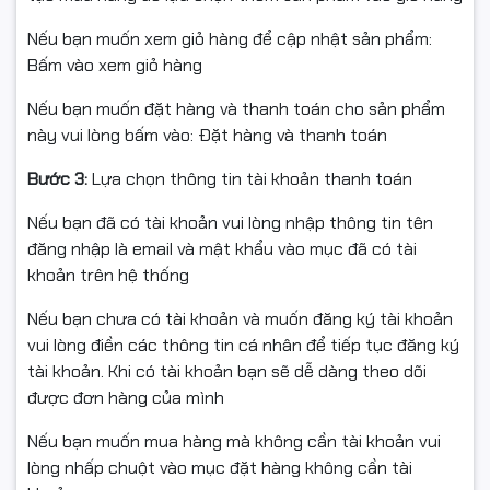
Nếu bạn muốn xem giỏ hàng để cập nhật sản phẩm:
Bấm vào xem giỏ hàng
Nếu bạn muốn đặt hàng và thanh toán cho sản phẩm
này vui lòng bấm vào: Đặt hàng và thanh toán
Sức mạnh vượt trội từ Ryzen 9
Bước 3:
Lựa chọn thông tin tài khoản thanh toán
8940HX
Nếu bạn đã có tài khoản vui lòng nhập thông tin tên
CPU
AMD Ryzen 9 8940HX (16 nhân 32 luồng, boost đến
đăng nhập là email và mật khẩu vào mục đã có tài
5.3GHz)
cùng bộ nhớ đệm lớn giúp xử lý mượt mọi tác
khoản trên hệ thống
vụ từ gaming, stream, lập trình đến dựng video 4K.
RAM
Nếu bạn chưa có tài khoản và muốn đăng ký tài khoản
16GB DDR5 5200MHz
hỗ trợ nâng cấp tối đa
64GB
, đáp
vui lòng điền các thông tin cá nhân để tiếp tục đăng ký
ứng nhu cầu lâu dài.
tài khoản. Khi có tài khoản bạn sẽ dễ dàng theo dõi
được đơn hàng của mình
Nếu bạn muốn mua hàng mà không cần tài khoản vui
lòng nhấp chuột vào mục đặt hàng không cần tài