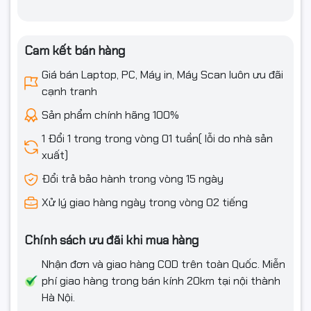
1 x HDMI
1 x 3.5mm Combo Audio Jack
Cam kết bán hàng
Tính năng
Giá bán Laptop, PC, Máy in, Máy Scan luôn ưu đãi
Webcam
1080P FHD Camera
cạnh tranh
Đèn bàn phím
Backlit Chiclet Keyboard 4-Zone RGB
Sản phẩm chính hãng 100%
Tính năng đặc
1 Đổi 1 trong trong vòng 01 tuần( lỗi do nhà sản
Không
biệt
xuất)
Đổi trả bảo hành trong vòng 15 ngày
Phần mềm
Xử lý giao hàng ngày trong vòng 02 tiếng
Hệ điều hành
Windows 11 Home
Thông tin khác
Chính sách ưu đãi khi mua hàng
Nhận đơn và giao hàng COD trên toàn Quốc. Miễn
Thông số pin
90WHrs, 4S1P, 4-cell Li-ion
phí giao hàng trong bán kính 20km tại nội thành
Kích thước
35.4 x 26.4 x 2.26 ~ 3.04 cm
Hà Nội.