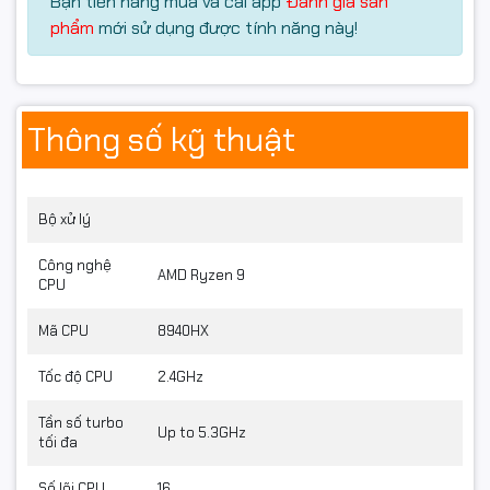
Bạn tiến hàng mua và cài app
Đánh giá sản
khung hình ổn định khi chơi game thiết lập cao, đồng
phẩm
mới sử dụng được tính năng này!
thời tối ưu cho render 3D và chỉnh sửa video.
Thông số kỹ thuật
Bộ xử lý
Công nghệ
AMD Ryzen 9
CPU
Mã CPU
8940HX
Tốc độ CPU
2.4GHz
Tần số turbo
Up to 5.3GHz
tối đa
Số lõi CPU
16