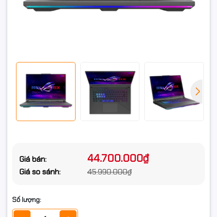
cứng
Loại ổ cứng
SSD
Chuẩn giao
M.2 NVMe PCIe
tiếp ổ cứng
Khe cắm ổ
2 khay M2
cứng
Card màn hình
Card đồ họa
Nvidia GeForce RTX 5050 8GB GDDR7
Card tích hợp
VGA Nvidia
44.700.000₫
Giá bán:
Màn hình
Giá so sánh:
45.990.000₫
Kích thước
16.0inch 2.5K
màn hình
Số lượng:
Độ phân giải
2.5K (2560x1600)