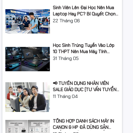
Hỗ trợ RAM tối
Sinh Viên Lên Đại Học Nên Mua
Hãng không công bố
đa
Laptop Hay PC? Bí Quyết Chọn
Máy Tính Đúng Nhu Cầu, Không
22
Tháng 06
Khe cắm RAM
2 khe ram
Lãng Phí Tiền Của Bố Mẹ
Ổ cứng
Học Sinh Trúng Tuyển Vào Lớp
Dung lượng ổ
512GB
10 THPT Nên Mua Máy Tính
cứng
Laptop Gì Năm Học 2026 -
31
Tháng 05
2027?
Loại ổ cứng
SSD
Chuẩn giao
M.2 NVMe PCIe
📢 TUYỂN DỤNG NHÂN VIÊN
tiếp ổ cứng
SALE GIÁO DỤC (TƯ VẤN TUYỂN
SINH)
11
Tháng 04
Khe cắm ổ
1 khay M2
cứng
Card màn hình
TỔNG HỢP DANH SÁCH MÁY IN
Card đồ họa
Intel Iris Xe Graphics
CANON & HP ĐÃ DỪNG SẢN