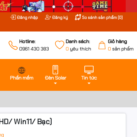
Đăng nhập
Đăng ký
So sánh sản phẩm (
0
)
Hotline:
Danh sách:
Giỏ hàng
0961 430 383
0
yêu thích
0
sản phẩm
Phần mềm
Đèn Solar
Tin tức
D/ Win11/ Bạc)
ng