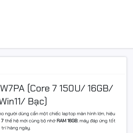
g
SSD
o
M.2 NVMe PCIe
g
1 khay M2
hình
ọa
Intel Iris Xe Graphics
hợp
VGA Intel Iris
W7PA (Core 7 150U/ 16GB/
in11/ Bạc)
c
15.6inch Full HD
ho người dùng cần một chiếc laptop màn hình lớn, hiệu
ải
Full HD (1920x1080)
 7
thế hệ mới cùng bộ nhớ
RAM 16GB
, máy đáp ứng tốt
i trí hàng ngày.
ét
Hãng không công bố