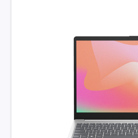
Công ngh
màn hình
Kết nối
Kết nối k
dây
Thông số
(Lan/Wirel
Cổng giao 
Tính năng
Webcam
Đèn bàn p