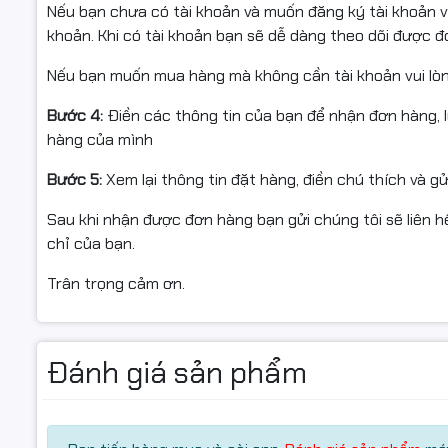
Nếu bạn chưa có tài khoản và muốn đăng ký tài khoản vu
khoản. Khi có tài khoản bạn sẽ dễ dàng theo dõi được 
Hiệu năng mạnh mẽ, vận hà
Nếu bạn muốn mua hàng mà không cần tài khoản vui lò
Laptop
được trang bị bộ vi xử lý
Intel Core 7 150U
thuộc
Bước 4:
Điền các thông tin của bạn để nhận đơn hàng, 
định cho nhiều tác vụ khác nhau. RAM 16GB giúp máy ho
hàng của mình
512GB
cho tốc độ khởi động nhanh và không gian lưu trữ
đáp ứng tốt các nhu cầu chỉnh sửa hình ảnh và giải trí 
Bước 5:
Xem lại thông tin đặt hàng, điền chú thích và g
Màn hình 15.6 inch Full HD 
Sau khi nhận được đơn hàng bạn gửi chúng tôi sẽ liên hệ
chỉ của bạn.
Laptop HP 15 fd1039TU
sở hữu màn hình
15.6 inch
độ phâ
Trân trọng cảm ơn.
ảnh rõ nét và màu sắc hài hòa. Màn hình lớn giúp nâng c
trí trong thời gian dài.
Đánh giá sản phẩm