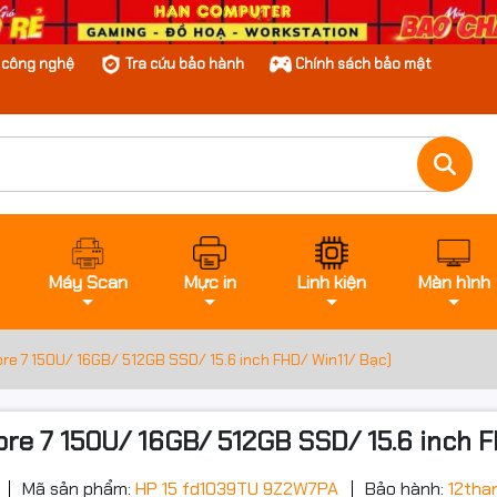
n công nghệ
Tra cứu bảo hành
Chính sách bảo mật
Máy Scan
Mực in
Linh kiện
Màn hình
e 7 150U/ 16GB/ 512GB SSD/ 15.6 inch FHD/ Win11/ Bạc)
e 7 150U/ 16GB/ 512GB SSD/ 15.6 inch FH
Mã sản phẩm:
HP 15 fd1039TU 9Z2W7PA
Bảo hành:
12tha