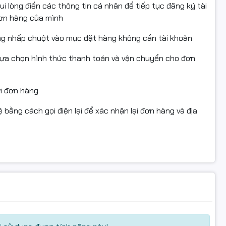
i lòng điền các thông tin cá nhân để tiếp tục đăng ký tài
đơn hàng của mình
nh ổn định
ng nhấp chuột vào mục đặt hàng không cần tài khoản
 dòng
Raptor Lake,
mang lại khả năng xử lý nhanh và ổn
lựa chọn hình thức thanh toán và vận chuyển cho đơn
ạt động mượt mà khi đa nhiệm, trong khi ổ cứng
SSD
 đủ dùng cho công việc và học tập. Đồ họa tích hợp Intel
cơ bản.
ửi đơn hàng
sắc nét
 bằng cách gọi điện lại để xác nhận lại đơn hàng và địa
n giải
Full HD
, mang đến không gian hiển thị rộng rãi, hình
ao trải nghiệm làm việc, học tập cũng như xem phim, giải