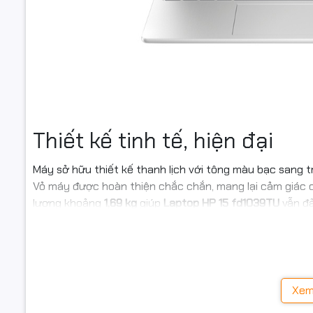
Tính năng
biệt
Phần mềm
Hệ điều h
Thông tin 
Thiết kế tinh tế, hiện đại
Thông số p
Máy sở hữu thiết kế thanh lịch với tông màu bạc sang t
Kích thướ
Vỏ máy được hoàn thiện chắc chắn, mang lại cảm giác 
Trọng lượ
lượng khoảng
1,69 kg
giúp
Laptop HP 15 fd1039TU
vẫn đả
Màu sắc
Xem