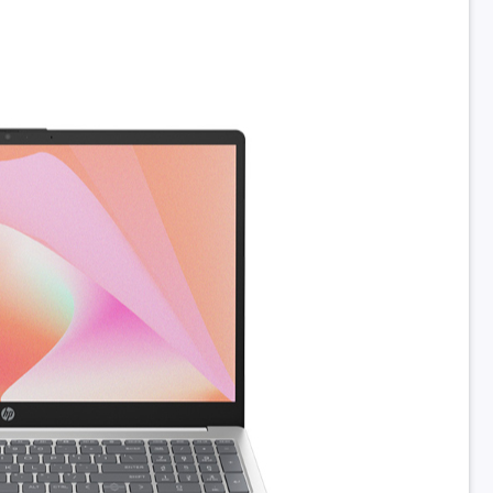
ệ
Độ phủ màu: 62.5% sRGB
Công nghệ màn hình: Chống chói Anti Glare 250 nits
hông
Wi-Fi + Bluetooth
Wi-Fi 6 (802.11ax)
ess)
Bluetooth 5.3
1 SuperSpeed USB Type-C® 5Gbps signaling rate; 2 SuperSpeed
tiếp
A 5Gbps signaling rate; 1 HDMI 1.4b; 1 AC smart pin; 1 headphone
combo
Có
hím
Không