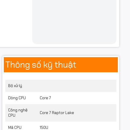
Thông số kỹ thuật
Bộ xử lý
Dòng CPU
Core 7
Công nghệ
Core 7 Raptor Lake
CPU
Mã CPU
150U