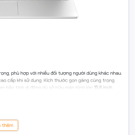
 đặc
Không
ành
Windows 11 Home
khác
in
3 cell
rọng, phù hợp với nhiều đối tượng người dùng khác nhau.
c
35.85 x 24.2 x 1.79 cm
cao cấp khi sử dụng. Kích thước gọn gàng cùng trọng
ng
1,69kg
m bảo tính di động dù sở hữu màn hình lớn
15.6 inch.
Bạc
 thêm