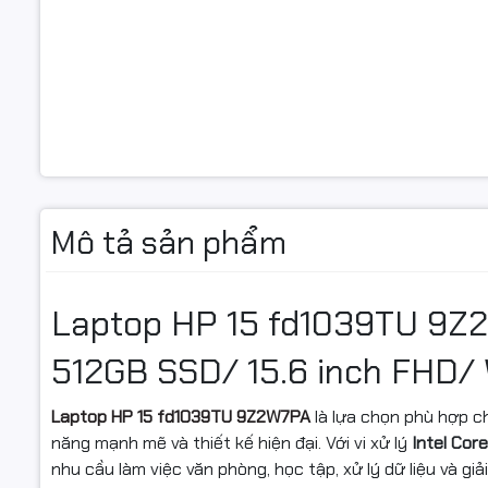
Loại ổ cứn
Chuẩn gia
tiếp ổ cứn
Khe cắm ổ
cứng
Card màn 
Mô tả sản phẩm
Card đồ h
Card tích 
Laptop HP 15 fd1039TU 9Z2
Màn hình
512GB SSD/ 15.6 inch FHD/ W
Kích thướ
màn hình
Laptop HP 15 fd1039TU 9Z2W7PA
là lựa chọn phù hợp c
Độ phân gi
năng mạnh mẽ và thiết kế hiện đại. Với vi xử lý
Intel Core
nhu cầu làm việc văn phòng, học tập, xử lý dữ liệu và giả
Tần số qu