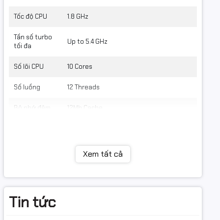
Tốc độ CPU
1.8 GHz
Tần số turbo
Up to 5.4 GHz
tối đa
Số lõi CPU
10 Cores
Số luồng
12 Threads
Bộ nhớ đệm
12Mb Cache
 USB Type-
Bộ nhớ RAM
/microphone
Dung lượng
Xem tất cả
16Gb (2x8Gb)
RAM
Loại RAM
DDR4
Tin tức
Tốc độ Bus
3200
RAM