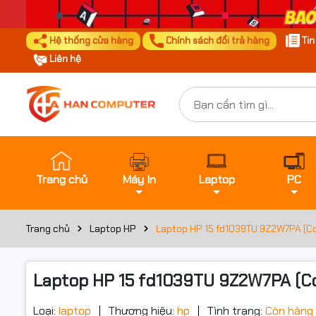
Hệ thống cửa hàng
Chính sách đổi trả hàng
Ti
Liên hệ
Trang chủ
Máy In
Laptop
PC
Trang chủ
Laptop HP
Laptop HP 15 fd1039TU 9Z2W7PA (Cor
Laptop HP 15 fd1039TU 9Z2W7PA (Cor
Loại:
laptop
Thương hiệu:
hp
Tình trạng:
Còn hàng