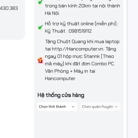
trong bán kính 20km tại nội thành
.430.383
Hà Nội.
Hỗ trợ kỹ thuật online (miễn phí).:
Kỹ Thuật : 0981519112
Tặng Chuột Quang khi mua laptop
tại http://Hancomputer.vn. Tặng
ngay 01 hộp mực Starink (Theo
mã máy) khi đặt đơn Combo PC
Văn Phòng + Máy in tại
Hancomputer.
Hệ thống cửa hàng