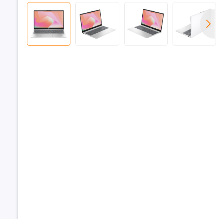
Bộ nhớ đ
Bộ nhớ R
Dung lượn
RAM
Loại RAM
Tốc độ Bu
RAM
Hỗ trợ RAM
đa
Khe cắm 
Ổ cứng
Dung lượn
cứng