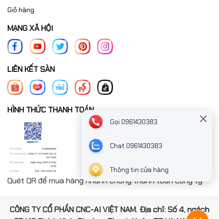
Giỏ hàng
MẠNG XÃ HỘI
LIÊN KẾT SÀN
HÌNH THỨC THANH TOÁN
Gọi 0961430383
Chat 0961430383
Thông tin cửa hàng
Quét QR để mua hàng nhanh chóng thanh toán công ty
CÔNG TY CỔ PHẦN CNC-AI VIỆT NAM. Địa chỉ: Số 4, ngách