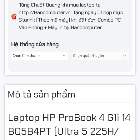
Tặng Chuột Quang khi mua laptop tại
Màn hình cảm
http://Hancomputer.vn. Tặng ngay 01 hộp mực
Có
ứng
Starink (Theo mã máy) khi đặt đơn Combo PC
Văn Phòng + Máy in tại Hancomputer.
Hệ thống cửa hàng
Mô tả sản phẩm
Laptop HP ProBook 4 G1i 14
BQ5B4PT (Ultra 5 225H/