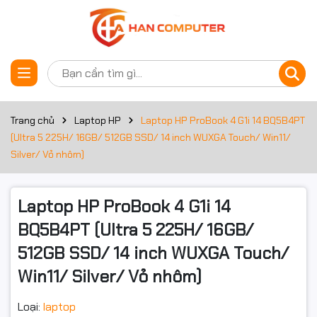
Thông số kỹ thuật
Đặt trước sản phẩm
Bộ xử lý
Dòng CPU
Ultra 5
Trang chủ
Laptop HP
Laptop HP ProBook 4 G1i 14 BQ5B4PT
(Ultra 5 225H/ 16GB/ 512GB SSD/ 14 inch WUXGA Touch/ Win11/
Công nghệ
Arrow Lake
Silver/ Vỏ nhôm)
CPU
Mã CPU
225H
Laptop HP ProBook 4 G1i 14
Tốc độ CPU
1.7 GHz
BQ5B4PT (Ultra 5 225H/ 16GB/
512GB SSD/ 14 inch WUXGA Touch/
Tần số turbo
Up to 4.9 GHz
tối đa
Win11/ Silver/ Vỏ nhôm)
Số lõi CPU
14 Cores
Loại:
laptop