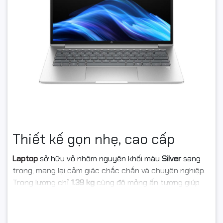
Thiết kế gọn nhẹ, cao cấp
Laptop
sở hữu vỏ nhôm nguyên khối màu
Silver
sang
trọng, mang lại cảm giác chắc chắn và chuyên nghiệp.
Trọng lượng chỉ
1.39 kg
cùng độ mỏng ấn tượng giúp
người dùng dễ dàng mang theo khi di chuyển, phù hợp
cho môi trường văn phòng, công tác hay làm việc từ
xa.