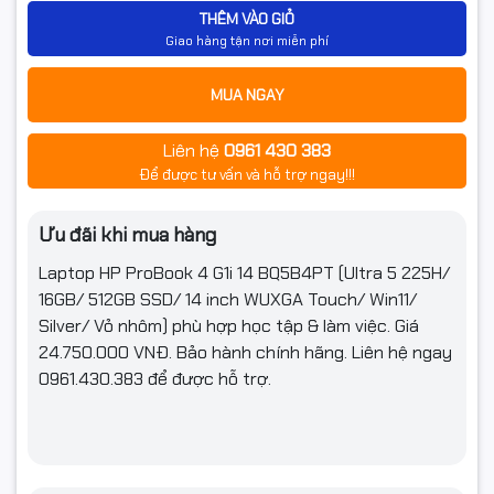
(Lan/Wireless)
wireless card
THÊM VÀO GIỎ
Giao hàng tận nơi miễn phí
1 HDMI 2.1; 1 stereo headphone/microphone combo
jack; 1 RJ-45; 2 USB Type-A 5Gbps signaling rate
Cổng giao
MUA NGAY
(powered); 2 USB Type-C 20Gbps signaling rate
tiếp
(USB Power Delivery 3.0, DisplayPort 1.4, HP Sleep
and Charge)
Liên hệ
0961 430 383
Để được tư vấn và hỗ trợ ngay!!!
Tính năng
Webcam
Có
Ưu đãi khi mua hàng
Laptop HP ProBook 4 G1i 14 BQ5B4PT (Ultra 5 225H/
Đèn bàn phím
Bàn phím chống tràn, có đèn nền
16GB/ 512GB SSD/ 14 inch WUXGA Touch/ Win11/
Tính năng đặc
Silver/ Vỏ nhôm)
phù hợp học tập & làm việc. Giá
Nhận dạng vân tay
biệt
24.750.000 VNĐ. Bảo hành chính hãng. Liên hệ ngay
0961.430.383 để được hỗ trợ.
Phần mềm
Hệ điều hành
Windows 11 Home
Thông tin khác