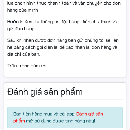
lựa chọn hình thức thanh toán và vận chuyển cho đơn
hàng của mình
Bước 5:
Xem lại thông tin đặt hàng, điền chú thích và
gửi đơn hàng
Sau khi nhận được đơn hàng bạn gửi chúng tôi sẽ liên
hệ bằng cách gọi điện lại để xác nhận lại đơn hàng và
địa chỉ của bạn.
Trân trọng cảm ơn.
Màn hình WUXGA cảm ứng tiện
lợi
Đánh giá sản phẩm
Màn hình
14 inch WUXGA (1920 x 1200)
với tỷ lệ
16:10
mang lại không gian hiển thị rộng rãi hơn, rất hữu ích
khi làm việc với văn bản và bảng tính. Tấm nền
IPS
cho
hình ảnh rõ nét, góc nhìn rộng, lớp phủ chống chói giúp
Bạn tiến hàng mua và cài app
Đánh giá sản
làm việc thoải mái trong nhiều điều kiện ánh sáng. Tính
phẩm
mới sử dụng được tính năng này!
năng cảm ứng hỗ trợ thao tác trực tiếp, tăng tính linh