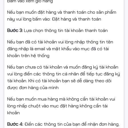
Hiệu năng mạnh mẽ với Intel
Bấm vào xem giỏ hàng
Ultra 5
Nếu bạn muốn đặt hàng và thanh toán cho sản phẩm
này vui lòng bấm vào: Đặt hàng và thanh toán
HP ProBook 4 G1i
được trang bị vi xử lý
Intel Ultra 5
225H
Bước 3:
với 14 nhân 16 luồng, xung nhịp tối đa lên tới
Lựa chọn thông tin tài khoản thanh toán
4.9
GHz,
đảm bảo xử lý mượt mà các tác vụ văn phòng
Nếu bạn đã có tài khoản vui lòng nhập thông tin tên
nâng cao, đa nhiệm và hội họp trực tuyến.
RAM 16GB
đăng nhập là email và mật khẩu vào mục đã có tài
DDR5
tốc độ cao giúp máy vận hành ổn định khi mở
khoản trên hệ thống
nhiều ứng dụng cùng lúc, kết hợp
SSD 512GB NVMe
cho
tốc độ khởi động và truy xuất dữ liệu nhanh chóng.
Nếu bạn chưa có tài khoản và muốn đăng ký tài khoản
vui lòng điền các thông tin cá nhân để tiếp tục đăng ký
tài khoản. Khi có tài khoản bạn sẽ dễ dàng theo dõi
được đơn hàng của mình
Nếu bạn muốn mua hàng mà không cần tài khoản vui
lòng nhấp chuột vào mục đặt hàng không cần tài
khoản
Bước 4:
Điền các thông tin của bạn để nhận đơn hàng,