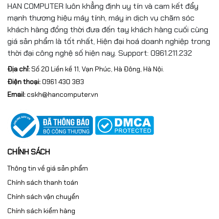
HAN COMPUTER luôn khẳng định uy tín và cam kết đẩy
màn hình
sRGB
mạnh thương hiệu máy tính, máy in dịch vụ chăm sóc
Màn hình cảm
khách hàng đồng thời đưa đến tay khách hàng cuối cùng
Có
ứng
giá sản phẩm là tốt nhất, Hiện đại hoá doanh nghiệp trong
thời đại công nghệ số hiện nay. Support: 0961.211.232
Địa chỉ:
Số 20 Liền kề 11, Vạn Phúc, Hà Đông, Hà Nội.
Điện thoại:
0961 430 383
Email:
cskh@hancomputer.vn
CHÍNH SÁCH
Thông tin về giá sản phẩm
Chính sách thanh toán
Chính sách vận chuyển
Chính sách kiểm hàng