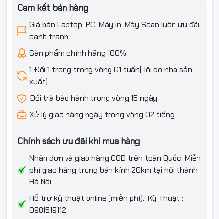
Cam kết bán hàng
Thông số pin
HP Long Life 3-cell, 56 Wh Li-ion polymer
Giá bán Laptop, PC, Máy in, Máy Scan luôn ưu đãi
Kích thước
31.86 x 22.43 x 1.09 cm
cạnh tranh
Sản phẩm chính hãng 100%
Trọng lượng
1.39 kg
1 Đổi 1 trong trong vòng 01 tuần( lỗi do nhà sản
Màu sắc
Silver
xuất)
Chất liệu
Vỏ nhôm
Đổi trả bảo hành trong vòng 15 ngày
Xử lý giao hàng ngày trong vòng 02 tiếng
Màn hình
Kích thước
Chính sách ưu đãi khi mua hàng
14.0inch WUXGA Touch
màn hình
Nhận đơn và giao hàng COD trên toàn Quốc. Miễn
Độ phân giải
WUXGA (1920x1200)
phí giao hàng trong bán kính 20km tại nội thành
Hà Nội.
Tần số quét
60HZ
Hỗ trợ kỹ thuật online (miễn phí).: Kỹ Thuật :
Công nghệ
0981519112
IPS, anti-glare, 300 nits, low power, 62.5% sRGB
màn hình