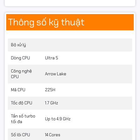
hoạt trong công việc.
Thông số kỹ thuật
Bộ xử lý
Dòng CPU
Ultra 5
Công nghệ
Arrow Lake
CPU
Mã CPU
225H
Tốc độ CPU
1.7 GHz
Tần số turbo
Up to 4.9 GHz
tối đa
Số lõi CPU
14 Cores