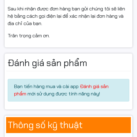
Sau khi nhận được đơn hàng bạn gửi chúng tôi sẽ liên
hệ bằng cách gọi điện lại để xác nhận lại đơn hàng và
Màn hình lớn, hiển thị sắc nét
địa chỉ của bạn.
Trân trọng cảm ơn.
Màn hình
15.6 inch
độ phân giải
Full HD (1920 x 1080)
sử
dụng tấm nền
IPS
cho góc nhìn rộng và hình ảnh rõ
nét, phù hợp cho làm việc, học tập và giải trí hằng
ngày.
Đánh giá sản phẩm
Bạn tiến hàng mua và cài app
Đánh giá sản
phẩm
mới sử dụng được tính năng này!
Thông số kỹ thuật