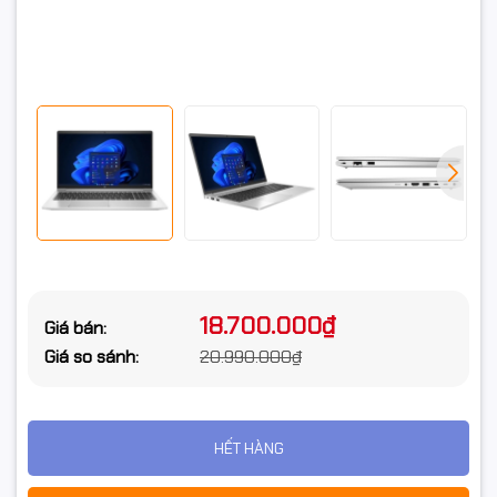
cứng
Loại ổ cứng
SSD
Chuẩn giao
M.2 NVMe PCIe 2280
tiếp ổ cứng
Khe cắm ổ
Không
cứng
Card màn hình
Card đồ họa
Intel UHD Graphics
18.700.000₫
Giá bán:
Card tích hợp
VGA onboard
Giá so sánh:
20.990.000₫
Màn hình
Kích thước
15.6inch Full HD
màn hình
HẾT HÀNG
Độ phân giải
Full HD (1920x1080)