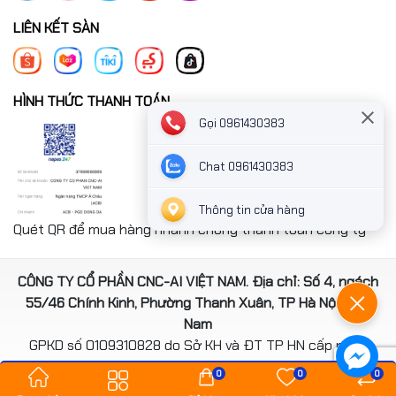
LIÊN KẾT SÀN
HÌNH THỨC THANH TOÁN
Gọi 0961430383
Chat 0961430383
Thông tin cửa hàng
Quét QR để mua hàng nhanh chóng thanh toán công ty
CÔNG TY CỔ PHẦN CNC-AI VIỆT NAM. Địa chỉ: Số 4, ngách
55/46 Chính Kinh, Phường Thanh Xuân, TP Hà Nội, Việt
Nam
GPKD số 0109310828 do Sở KH và ĐT TP HN cấp ngày
14/08/2020
0
0
0
*** Website đã đươc cấp phép của Bộ Công Thương