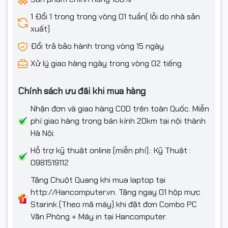
Webcam
Có
1 Đổi 1 trong trong vòng 01 tuần( lỗi do nhà sản
xuất)
Đèn bàn phím
Có
Đổi trả bảo hành trong vòng 15 ngày
Tính năng đặc
Nhận dạng vân tay
Xử lý giao hàng ngày trong vòng 02 tiếng
biệt
Phần mềm
Chính sách ưu đãi khi mua hàng
Hệ điều hành
Windows 11 Home
Nhận đơn và giao hàng COD trên toàn Quốc. Miễn
phí giao hàng trong bán kính 20km tại nội thành
Thông tin khác
Hà Nội.
Thông số pin
3 cell
Hỗ trợ kỹ thuật online (miễn phí).: Kỹ Thuật :
0981519112
Kích thước
35.94 x 23.39 x 1.99 cm
Tặng Chuột Quang khi mua laptop tại
http://Hancomputer.vn. Tặng ngay 01 hộp mực
Trọng lượng
1.79 kg
Starink (Theo mã máy) khi đặt đơn Combo PC
Màu sắc
Silver
Văn Phòng + Máy in tại Hancomputer.