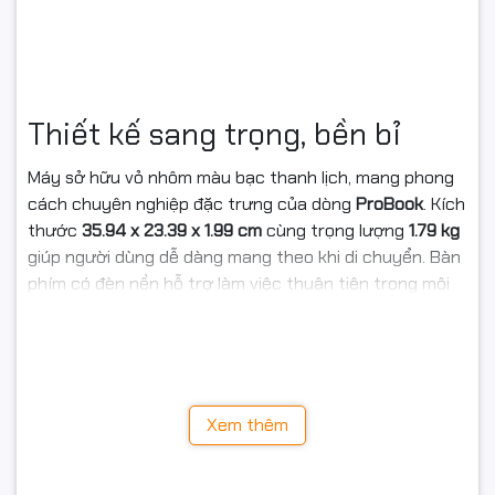
Thiết kế sang trọng, bền bỉ
Máy sở hữu vỏ nhôm màu bạc thanh lịch, mang phong
cách chuyên nghiệp đặc trưng của dòng
ProBook
. Kích
thước
35.94 x 23.39 x 1.99 cm
cùng trọng lượng
1.79 kg
giúp người dùng dễ dàng mang theo khi di chuyển. Bàn
phím có đèn nền hỗ trợ làm việc thuận tiện trong môi
trường thiếu sáng.
Xem thêm