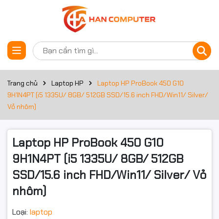
Thông số kỹ thuật
Đặt trước sản phẩm
Bộ xử lý
Dòng CPU
Core i5
Trang chủ
Laptop HP
Laptop HP ProBook 450 G10
9H1N4PT (i5 1335U/ 8GB/ 512GB SSD/15.6 inch FHD/Win11/ Silver/
Công nghệ
Core i5 Raptor Lake
Vỏ nhôm)
CPU
Mã CPU
1335U
Laptop HP ProBook 450 G10
Tốc độ CPU
1.3 GHz
9H1N4PT (i5 1335U/ 8GB/ 512GB
SSD/15.6 inch FHD/Win11/ Silver/ Vỏ
Tần số turbo
Up to 4.6 GHz
tối đa
nhôm)
Số lõi CPU
10 Cores
Loại:
laptop