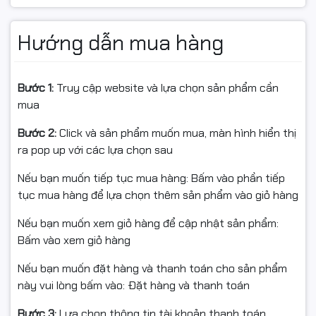
Hướng dẫn mua hàng
Bước 1:
Truy cập website và lựa chọn sản phẩm cần
mua
Bước 2:
Click và sản phẩm muốn mua, màn hình hiển thị
ra pop up với các lựa chọn sau
Nếu bạn muốn tiếp tục mua hàng: Bấm vào phần tiếp
tục mua hàng để lựa chọn thêm sản phẩm vào giỏ hàng
Hiệu năng ổn định cho công
Nếu bạn muốn xem giỏ hàng để cập nhật sản phẩm:
việc
Bấm vào xem giỏ hàng
HP ProBook 450 G10
được trang bị vi xử lý
Intel Core
Nếu bạn muốn đặt hàng và thanh toán cho sản phẩm
i5-1335U
thế hệ Raptor Lake với 10 nhân 12 luồng, xung
này vui lòng bấm vào: Đặt hàng và thanh toán
nhịp tối đa lên tới
4.6 GHz,
đảm bảo khả năng xử lý
mượt mà các tác vụ văn phòng và đa nhiệm.
Bước 3:
Lựa chọn thông tin tài khoản thanh toán
RAM 8GB