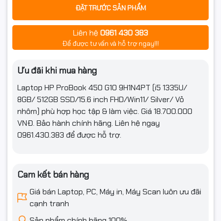
ĐẶT TRƯỚC SẢN PHẨM
Tần số quét
60HZ
Liên hệ
0961 430 383
Độ phủ màu: 45% NTSC
Công nghệ
Để được tư vấn và hỗ trợ ngay!!!
Chống chói Anti Glare
màn hình
IPS
Ưu đãi khi mua hàng
Kết nối
Laptop HP ProBook 450 G10 9H1N4PT (i5 1335U/
Kết nối không
Intel® Wi-Fi 6E AX211 (2x2) and Bluetooth® 5.3
8GB/ 512GB SSD/15.6 inch FHD/Win11/ Silver/ Vỏ
dây
wireless card (supporting gigabit data rate)
nhôm) phù hợp học tập & làm việc. Giá 18.700.000
VNĐ. Bảo hành chính hãng. Liên hệ ngay
Thông số
Realtek RTL8111HSH-CG 10/100/1000 GbE NIC
0961.430.383 để được hỗ trợ.
(Lan/Wireless)
2 USB Type-A 5Gbps signaling rate (1 charging, 1
power); 1 AC power; 1 HDMI 2.1; 1 stereo
Cổng giao
Cam kết bán hàng
headphone/microphone combo jack; 1 RJ-45; 2
tiếp
USB Type-C® 10Gbps signaling rate (USB Power
Giá bán Laptop, PC, Máy in, Máy Scan luôn ưu đãi
Delivery, DisplayPort™ 2.1)
cạnh tranh
Tính năng
Sản phẩm chính hãng 100%