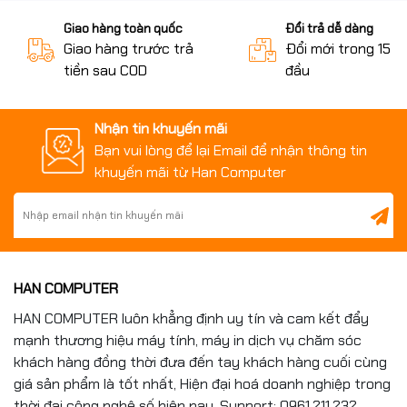
Đèn bàn phím
Có
Giao hàng toàn quốc
Đổi trả dễ dàng
Giao hàng trước trả
Đổi mới trong 15 n
Tính năng đặc
Nhận dạng vân tay
biệt
tiền sau COD
đầu
Phần mềm
Nhận tin khuyến mãi
Hệ điều hành
Windows 11 Home
Bạn vui lòng để lại Email để nhận thông tin
khuyến mãi từ Han Computer
Thông tin khác
Thông số pin
3 cell
Kích thước
35.94 x 23.39 x 1.99 cm
HAN COMPUTER
Trọng lượng
1.79 kg
HAN COMPUTER luôn khẳng định uy tín và cam kết đẩy
Màu sắc
Silver
mạnh thương hiệu máy tính, máy in dịch vụ chăm sóc
khách hàng đồng thời đưa đến tay khách hàng cuối cùng
Chất liệu
Vỏ nhôm
giá sản phẩm là tốt nhất, Hiện đại hoá doanh nghiệp trong
thời đại công nghệ số hiện nay. Support: 0961.211.232