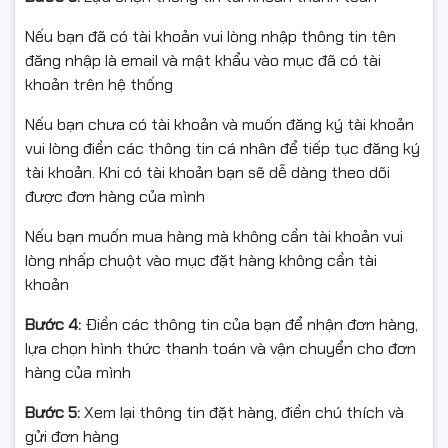
DDR4
đáp ứng tốt nhu cầu sử dụng cơ bản, kết hợp
Nếu bạn đã có tài khoản vui lòng nhập thông tin tên
SSD 512GB
cho tốc độ khởi động và truy xuất dữ liệu
đăng nhập là email và mật khẩu vào mục đã có tài
nhanh.
khoản trên hệ thống
Nếu bạn chưa có tài khoản và muốn đăng ký tài khoản
vui lòng điền các thông tin cá nhân để tiếp tục đăng ký
tài khoản. Khi có tài khoản bạn sẽ dễ dàng theo dõi
được đơn hàng của mình
Nếu bạn muốn mua hàng mà không cần tài khoản vui
lòng nhấp chuột vào mục đặt hàng không cần tài
khoản
Bước 4:
Điền các thông tin của bạn để nhận đơn hàng,
lựa chọn hình thức thanh toán và vận chuyển cho đơn
hàng của mình
Bước 5:
Xem lại thông tin đặt hàng, điền chú thích và
gửi đơn hàng