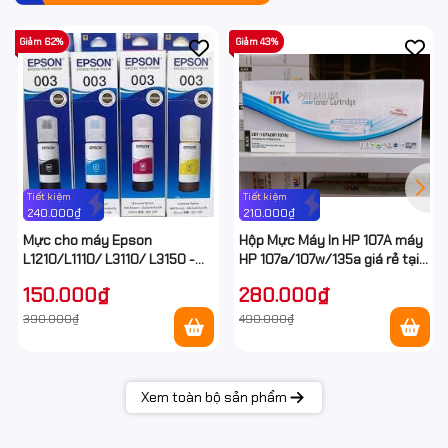
Giảm 62%
Giảm 43%
Tiết kiệm
Tiết kiệm
240.000₫
210.000₫
Mực cho máy Epson
Hộp Mực Máy In HP 107A máy
L1210/L1110/ L3110/ L3150 -
HP 107a/107w/135a giá rẻ tại
Epson E003 Ecotank
Hancomputer
150.000₫
280.000₫
390.000₫
490.000₫
Xem toàn bộ sản phẩm