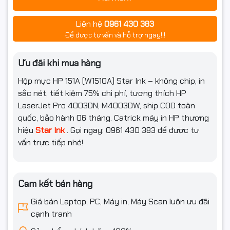
Liên hệ
0961 430 383
Để được tư vấn và hỗ trợ ngay!!!
Ưu đãi khi mua hàng
Hộp mực HP 151A (W1510A) Star Ink – không chip, in
sắc nét, tiết kiệm 75% chi phí, tương thích HP
LaserJet Pro 4003DN, M4003DW, ship COD toàn
quốc, bảo hành 06 tháng. Catrick máy in HP thương
hiệu
Star Ink
. Gọi ngay: 0961 430 383 để được tư
vấn trực tiếp nhé!
Cam kết bán hàng
Giá bán Laptop, PC, Máy in, Máy Scan luôn ưu đãi
cạnh tranh