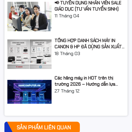
📢 TUYỂN DỤNG NHÂN VIÊN SALE
GIÁO DỤC (TƯ VẤN TUYỂN SINH)
11
Tháng 04
TỔNG HỢP DANH SÁCH MÁY IN
CANON & HP ĐÃ DỪNG SẢN XUẤT:
LỘ TRÌNH NÂNG CẤP 2026
18
Tháng 03
Các hãng máy in HOT trên thị
trường 2026 – Hướng dẫn lựa
chọn và so sánh chi tiết
27
Tháng 12
SẢN PHẨM LIÊN QUAN