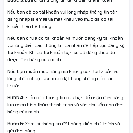
Bước 3:
Lựa chọn thông tin tài khoản thanh toán
Thông tin sản phẩm:
• Sản phẩm: Mực in laser nguyên hộp Star Ink
Nếu bạn đã có tài khoản vui lòng nhập thông tin tên
• Hãng sản xuất: Star Ink
đăng nhập là email và mật khẩu vào mục đã có tài
• Mã hộp mực: HP 151A (W1510A) – Không chip
khoản trên hệ thống
• Dùng cho máy in: HP LaserJet Pro 4003DN /
Nếu bạn chưa có tài khoản và muốn đăng ký tài khoản
M4003DW / MFP4103FDN / MFP4103FDW
vui lòng điền các thông tin cá nhân để tiếp tục đăng ký
• Màu sắc: Black
tài khoản. Khi có tài khoản bạn sẽ dễ dàng theo dõi
• Dung lượng in: 3.050 trang A4 với độ phủ 5%
được đơn hàng của mình
• Tiêu chuẩn chất lượng: Sản xuất theo tiêu chuẩn
OEM, đạt chứng nhận STMC, CE, REACH, ROHS, ISO
Nếu bạn muốn mua hàng mà không cần tài khoản vui
9001, ISO 14001
lòng nhấp chuột vào mục đặt hàng không cần tài
• Sản phẩm được xuất khẩu sang các thị trường lớn
khoản
như: Mỹ, Canada, EU, Nhật Bản, Hàn Quốc, Australia,
New Zealand
Bước 4:
Điền các thông tin của bạn để nhận đơn hàng,
lựa chọn hình thức thanh toán và vận chuyển cho đơn
Ưu điểm khi sử dụng hộp mực Star Ink:
hàng của mình
• Bản in rõ nét, không lem, mực khô nhanh, độ bám giấy
tốt
Bước 5:
Xem lại thông tin đặt hàng, điền chú thích và
• Độ tương thích cao, không gây lỗi trong quá trình in
gửi đơn hàng