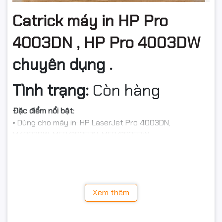
Catrick máy in HP Pro
4003DN , HP Pro 4003DW
chuyên dụng .
Tình trạng:
Còn hàng
Đặc điểm nổi bật:
• Dùng cho máy in: HP LaserJet Pro 4003DN,
M4003DW, MFP4103FDN, MFP4103FDW
• Loại mực: Laser
• Màu mực: Đen (Black)
• Năng suất in: 3.050 trang A4 với độ phủ 5%
• Dùng hộp mực Star Ink cho bản in sắc nét tương
Xem thêm
đương mực chính hãng HP
• Tiết kiệm đến 75% chi phí in ấn, giúp tăng tuổi thọ
máy in