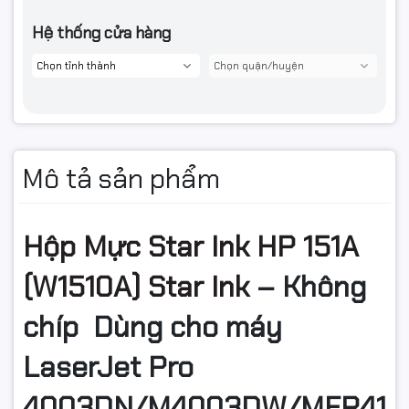
Hệ thống cửa hàng
Mô tả sản phẩm
Hộp Mực Star Ink HP 151A
(W1510A) Star Ink
– Không
chíp Dùng cho máy
LaserJet Pro
4003DN/M4003DW/MFP410