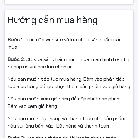
• Sản phẩm
không có chip
, khi lắp cần gắn chip từ hộp
mực cũ
Hướng dẫn mua hàng
• Bảo hành: 1 đổi 1 trong vòng 6 tháng hoặc đến khi hết
mực
• Ship COD toàn quốc – Giao hàng và lắp đặt miễn phí
Bước 1:
Truy cập website và lựa chọn sản phẩm cần
tại Hà Nội, hỗ trợ kỹ thuật tận nơi
mua
Bước 2:
Click và sản phẩm muốn mua, màn hình hiển thị
ra pop up với các lựa chọn sau
Nếu bạn muốn tiếp tục mua hàng: Bấm vào phần tiếp
tục mua hàng để lựa chọn thêm sản phẩm vào giỏ hàng
Nếu bạn muốn xem giỏ hàng để cập nhật sản phẩm:
Bấm vào xem giỏ hàng
Nếu bạn muốn đặt hàng và thanh toán cho sản phẩm
này vui lòng bấm vào: Đặt hàng và thanh toán