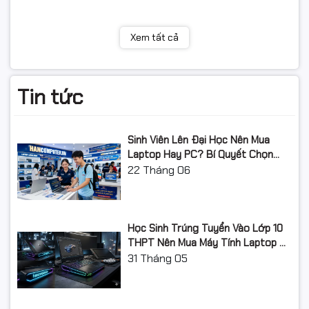
Xem tất cả
Tin tức
Sinh Viên Lên Đại Học Nên Mua
Laptop Hay PC? Bí Quyết Chọn
Máy Tính Đúng Nhu Cầu, Không
22
Tháng 06
Lãng Phí Tiền Của Bố Mẹ
Học Sinh Trúng Tuyển Vào Lớp 10
THPT Nên Mua Máy Tính Laptop Gì
Năm Học 2026 - 2027?
31
Tháng 05