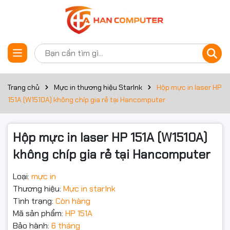
Thông số kỹ thuật
Đặt trước sản phẩm
Thông số
Chi tiết
Mã mực
W1510A (151A)
Trang chủ
Mực in thương hiệu StarInk
Hộp mực in laser HP
151A (W1510A) không chíp gia rẻ tại Hancomputer
Loại mực
Mực in laser trắng đen
Dung lượng trang in
Khoảng 3.050 – 3.100 trang (độ phủ 5%)
Hộp mực in laser HP 151A (W1510A)
không chíp gia rẻ tại Hancomputer
HP LaserJet Pro 4003DN, M4003DW,
Máy in tương thích
MFP4103FDN, MFP4103FDW
Loại:
mực in
Thương hiệu:
Mực in starInk
Tình trạng:
Còn hàng
Mã sản phẩm:
HP 151A
Bảo hành:
6 tháng