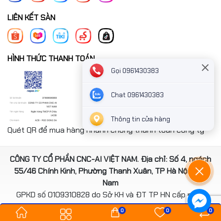
LIÊN KẾT SÀN
HÌNH THỨC THANH TOÁN
Gọi 0961430383
Chat 0961430383
Thông tin cửa hàng
Quét QR để mua hàng nhanh chóng thanh toán công ty
CÔNG TY CỔ PHẦN CNC-AI VIỆT NAM. Địa chỉ: Số 4, ngách
55/46 Chính Kinh, Phường Thanh Xuân, TP Hà Nội, Việt
Nam
GPKD số 0109310828 do Sở KH và ĐT TP HN cấp ngày
14/08/2020
0
0
0
*** Website đã đươc cấp phép của Bộ Công Thương