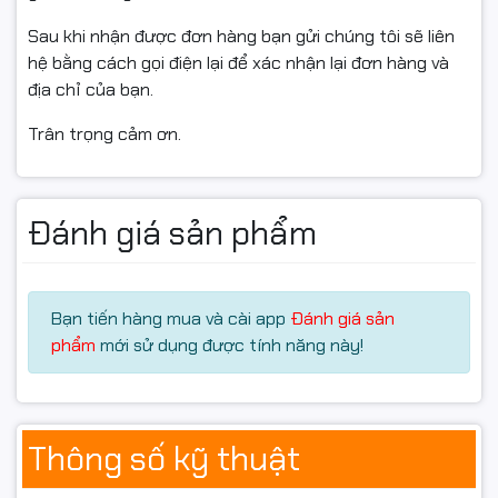
• Dễ tháo lắp, thay thế nhanh chóng
Sau khi nhận được đơn hàng bạn gửi chúng tôi sẽ liên
• Tiết kiệm chi phí, phù hợp cho văn phòng, doanh
hệ bằng cách gọi điện lại để xác nhận lại đơn hàng và
nghiệp, cửa hàng in ấn
địa chỉ của bạn.
Trân trọng cảm ơn.
Đánh giá sản phẩm
Bạn tiến hàng mua và cài app
Đánh giá sản
phẩm
mới sử dụng được tính năng này!
Thông số kỹ thuật
Liên hệ: Mua hàng hộp mực in,
Catrick máy in canon
, Hp