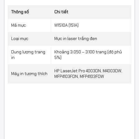
tại nhà Hancomputer.vn luôn có những hỗ trợ tư vấn
tốt nhất .
Thông số
Chi tiết
Mã mực
W1510A (151A)
📞 Hotline: 0961.430.383 - Hancomputer nơi quý khách
tin tưởng lựa chọn máy in, máy tính , máy văn phòng
Loại mực
Mực in laser trắng đen
hiệu quả!
Dung lượng trang
Khoảng 3.050 – 3.100 trang (độ phủ
in
5%)
HP LaserJet Pro 4003DN, M4003DW,
Máy in tương thích
MFP4103FDN, MFP4103FDW