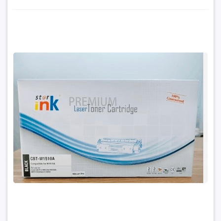
Hộp mực in laser HP 151A (W1510A) không chíp gia rẻ tại
Hancomputer
300.000₫
Đặt trước sản phẩm để nhận thêm nhiều ưu đãi bạn
nhé
GỬI THÔNG TIN