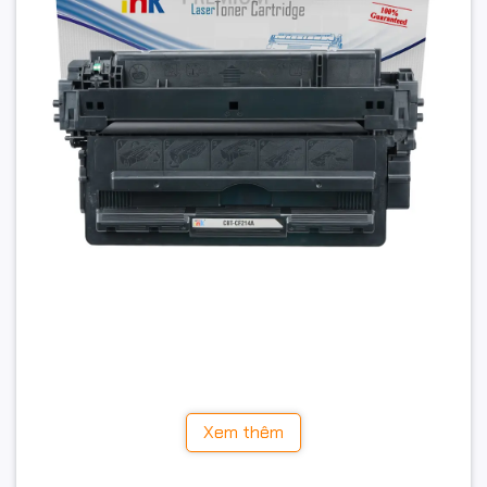
Tình trạng:
Còn hàng
Đặc điểm nổi bật
• Dùng cho máy in: HP LaserJet Enterprise 700 M712dn,
Xem thêm
M712xh, M725
• Loại mực: Laser đen trắng