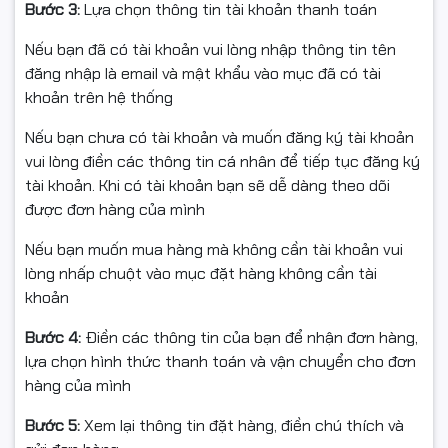
Bước 3:
Lựa chọn thông tin tài khoản thanh toán
• Dung lượng in: 10.000 trang A4 với độ phủ 5%
• Tiêu chuẩn chất lượng: Sản xuất theo tiêu chuẩn
Nếu bạn đã có tài khoản vui lòng nhập thông tin tên
OEM, đạt chứng nhận STMC, CE, REACH, ROHS, ISO
đăng nhập là email và mật khẩu vào mục đã có tài
9001, ISO 14001
khoản trên hệ thống
• Sản phẩm được xuất khẩu đến các thị trường như
Mỹ, Canada, Australia, EU, Anh, Nhật Bản, Hàn Quốc,
Nếu bạn chưa có tài khoản và muốn đăng ký tài khoản
New Zealand
vui lòng điền các thông tin cá nhân để tiếp tục đăng ký
• Đóng gói an toàn, bảo quản tiện lợi, thân thiện môi
tài khoản. Khi có tài khoản bạn sẽ dễ dàng theo dõi
trường
được đơn hàng của mình
Ưu điểm vượt trội
Nếu bạn muốn mua hàng mà không cần tài khoản vui
lòng nhấp chuột vào mục đặt hàng không cần tài
• Bản in đậm, nét, không bị lem, không trầy xước giấy
khoản
• Tương thích hoàn hảo với các dòng máy HP
Bước 4:
Điền các thông tin của bạn để nhận đơn hàng,
Enterprise
lựa chọn hình thức thanh toán và vận chuyển cho đơn
• Giúp máy hoạt động ổn định, tăng tuổi thọ linh kiện
hàng của mình
• Tiết kiệm tối đa chi phí in ấn – phù hợp cho văn
phòng, doanh nghiệp và cửa hàng in
Bước 5:
Xem lại thông tin đặt hàng, điền chú thích và
• Dịch vụ hỗ trợ kỹ thuật tận nơi, giao hàng siêu tốc