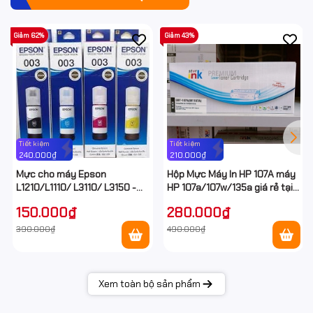
Giảm 62%
Giảm 43%
Tiết kiệm
Tiết kiệm
240.000₫
210.000₫
Mực cho máy Epson
Hộp Mực Máy In HP 107A máy
L1210/L1110/ L3110/ L3150 -
HP 107a/107w/135a giá rẻ tại
Epson E003 Ecotank
Hancomputer
150.000₫
280.000₫
390.000₫
490.000₫
Xem toàn bộ sản phẩm