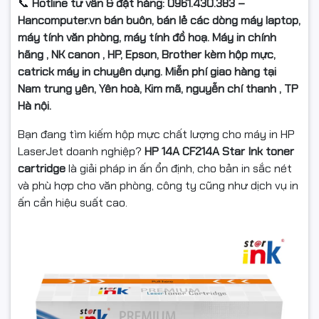
📞
Hotline tư vấn & đặt hàng: 0961.430.383 –
Hancomputer.vn bán buôn, bán lẻ các dòng máy laptop,
máy tính văn phòng, máy tính đồ hoạ. Máy in chính
hãng , NK canon , HP, Epson, Brother kèm hộp mực,
catrick máy in chuyên dụng. Miễn phí giao hàng tại
Nam trung yên, Yên hoà, Kim mã, nguyễn chí thanh , TP
Hà nội.
Bạn đang tìm kiếm hộp mực chất lượng cho máy in HP
LaserJet doanh nghiệp?
HP 14A CF214A Star Ink toner
cartridge
là giải pháp in ấn ổn định, cho bản in sắc nét
và phù hợp cho văn phòng, công ty cũng như dịch vụ in
ấn cần hiệu suất cao.