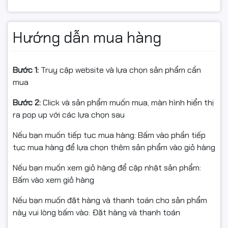
• Màu mực: Black
• Năng suất in: 10.000 trang A4 (độ phủ 5%)
• Dùng hộp mực Star Ink giúp tiết kiệm đến 75% chi phí
Hướng dẫn mua hàng
in ấn
• Bản in sắc nét, rõ ràng, không lem mực
• Miễn phí giao hàng và lắp đặt tại nội thành Hà Nội
Bước 1:
Truy cập website và lựa chọn sản phẩm cần
• Ship COD toàn quốc – nhận hàng thanh toán, không
mua
lo phí vận chuyển
• Bảo hành: 1 đổi 1 trong 6 tháng hoặc đến khi hết mực
Bước 2:
Click và sản phẩm muốn mua, màn hình hiển thị
ra pop up với các lựa chọn sau
Nếu bạn muốn tiếp tục mua hàng: Bấm vào phần tiếp
Thông tin sản phẩm
tục mua hàng để lựa chọn thêm sản phẩm vào giỏ hàng
• Sản phẩm: Mực nguyên
hộp máy in laser
Nếu bạn muốn xem giỏ hàng để cập nhật sản phẩm:
• Hãng sản xuất: Star Ink
Bấm vào xem giỏ hàng
• Mã hộp mực: HP CF214A
• Dùng cho máy in: HP LaserJet Enterprise 700 M712dn,
Nếu bạn muốn đặt hàng và thanh toán cho sản phẩm
M712xh, M725
này vui lòng bấm vào: Đặt hàng và thanh toán
• Màu sắc: Black