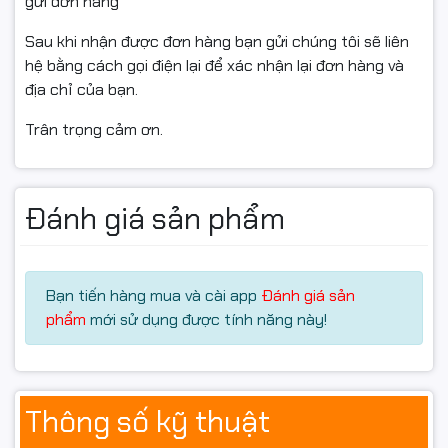
gửi đơn hàng
trong ngày tại Hà Nội
Sau khi nhận được đơn hàng bạn gửi chúng tôi sẽ liên
🚚 Ship COD Toàn Quốc
hệ bằng cách gọi điện lại để xác nhận lại đơn hàng và
địa chỉ của bạn.
Hancomputer.vn hỗ trợ:
Trân trọng cảm ơn.
✔ Giao hàng toàn quốc
✔ Ship COD tận nơi
✔ Kiểm tra hàng trước thanh toán
Đánh giá sản phẩm
✔ Hỗ trợ kỹ thuật online nhanh chóng
📦 Giao nhanh tại Hà Nội và các tỉnh thành trên toàn
quốc.
Bạn tiến hàng mua và cài app
Đánh giá sản
phẩm
mới sử dụng được tính năng này!
Thông số kỹ thuật