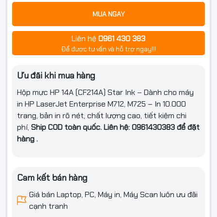
MUA NGAY
Liên hệ
0961 430 383
Để được tư vấn và hỗ trợ ngay!!!
Ưu đãi khi mua hàng
Hộp mực HP 14A (CF214A) Star Ink – Dành cho máy
in HP LaserJet Enterprise M712, M725 – In 10.000
trang, bản in rõ nét, chất lượng cao, tiết kiệm chi
phí,
Ship COD toàn quốc. Liên hệ: 0961430383 để đặt
hàng .
Cam kết bán hàng
Giá bán Laptop, PC, Máy in, Máy Scan luôn ưu đãi
cạnh tranh