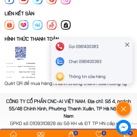
LIÊN KẾT SÀN
HÌNH THỨC THANH TOÁN
Gọi 0961430383
Chat 0961430383
Thông tin cửa hàng
Quét QR để mua hàng nhanh chóng thanh toán công ty
CÔNG TY CỔ PHẦN CNC-AI VIỆT NAM. Địa chỉ: Số 4, ngách
55/46 Chính Kinh, Phường Thanh Xuân, TP Hà Nội, Việt
Nam
GPKD số 0109310828 do Sở KH và ĐT TP HN cấp ngày
14/08/2020
0
0
0