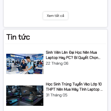
HP LaserJet Enterprise MFP M725dn
thích
Máy in tương
Xem tất cả
HP LaserJet Enterprise MFP M725f
thích
Máy in tương
HP LaserJet Enterprise MFP M725z
thích
Tin tức
Máy in tương
HP LaserJet Enterprise MFP M725z+
thích
Sinh Viên Lên Đại Học Nên Mua
Laptop Hay PC? Bí Quyết Chọn
Máy Tính Đúng Nhu Cầu, Không
22
Tháng 06
Lãng Phí Tiền Của Bố Mẹ
Học Sinh Trúng Tuyển Vào Lớp 10
THPT Nên Mua Máy Tính Laptop Gì
Năm Học 2026 - 2027?
31
Tháng 05