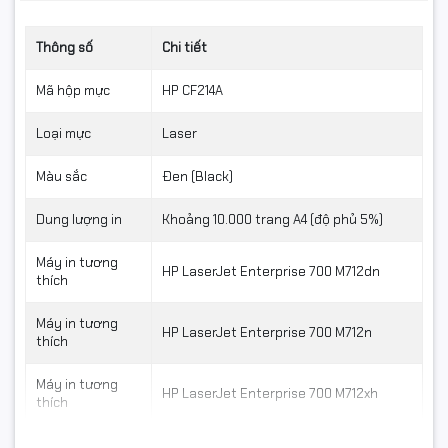
Thông số
Chi tiết
Mã hộp mực
HP CF214A
Loại mực
Laser
Màu sắc
Đen (Black)
📞 Mua
hộp mực HP 14A
Dung lượng in
Khoảng 10.000 trang A4 (độ phủ 5%)
(CF214A) Star Ink tại
Máy in tương
HP LaserJet Enterprise 700 M712dn
thích
Hancomputer.vn
Máy in tương
HP LaserJet Enterprise 700 M712n
thích
👉 Tư vấn đúng model – hỗ trợ kỹ thuật tận tình
Máy in tương
📞
Hotline: 0961.430.383
HP LaserJet Enterprise 700 M712xh
thích
🌐
Website: Hancomputer.vn
Máy in tương