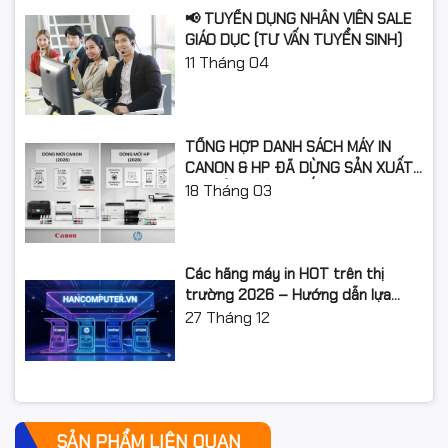
📢 TUYỂN DỤNG NHÂN VIÊN SALE
GIÁO DỤC (TƯ VẤN TUYỂN SINH)
11
Tháng 04
TỔNG HỢP DANH SÁCH MÁY IN
CANON & HP ĐÃ DỪNG SẢN XUẤT:
LỘ TRÌNH NÂNG CẤP 2026
18
Tháng 03
Các hãng máy in HOT trên thị
trường 2026 – Hướng dẫn lựa
chọn và so sánh chi tiết
27
Tháng 12
SẢN PHẨM LIÊN QUAN