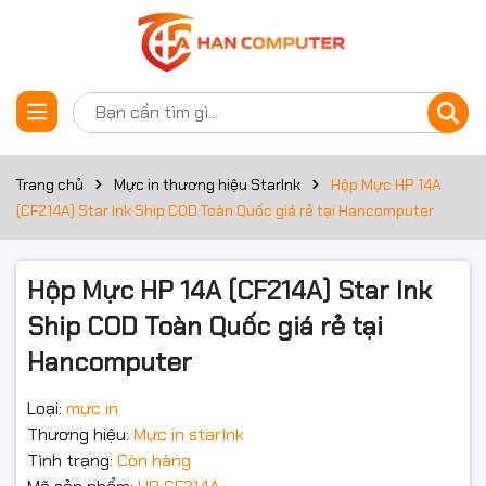
Thông số kỹ thuật
Đặt trước sản phẩm
Thông số
Chi tiết
Mã hộp mực
HP CF214A
Trang chủ
Mực in thương hiệu StarInk
Hộp Mực HP 14A
(CF214A) Star Ink Ship COD Toàn Quốc giá rẻ tại Hancomputer
Loại mực
Laser
Màu sắc
Đen (Black)
Hộp Mực HP 14A (CF214A) Star Ink
Ship COD Toàn Quốc giá rẻ tại
Dung lượng in
Khoảng 10.000 trang A4 (độ phủ 5%)
Hancomputer
Máy in tương thích
HP LaserJet Enterprise 700 M712dn
Loại:
mực in
Máy in tương thích
HP LaserJet Enterprise 700 M712n
Thương hiệu:
Mực in starInk
Tình trạng:
Còn hàng
Máy in tương thích
HP LaserJet Enterprise 700 M712xh