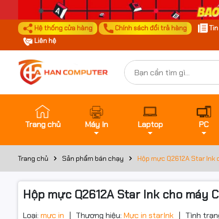
Hệ thống cửa hàng
Chính sách đổi trả hàng
Ti
Liên hệ
Trang chủ
Máy In
Laptop
PC
Trang chủ
Sản phẩm bán chạy
Hộp mực Q2612A Star Ink 
Hộp mực Q2612A Star Ink cho máy C
Loại:
mực in
Thương hiệu:
Mực in starInk
Tình trạn