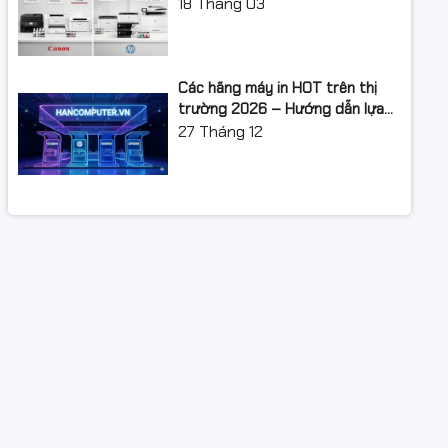
XUẤT: LỘ TRÌNH NÂNG CẤP 2026
18
Tháng 03
Các hãng máy in HOT trên thị
trường 2026 – Hướng dẫn lựa
chọn và so sánh chi tiết
27
Tháng 12