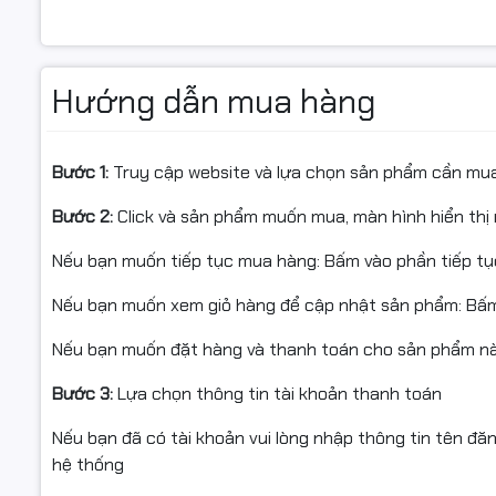
Hướng dẫn mua hàng
Bước 1:
Truy cập website và lựa chọn sản phẩm cần mu
Bước 2:
Click và sản phẩm muốn mua, màn hình hiển thị 
Nếu bạn muốn tiếp tục mua hàng: Bấm vào phần tiếp t
Nếu bạn muốn xem giỏ hàng để cập nhật sản phẩm: Bấm
Liên hệ: Hancomputer.vn chuyên cung cấp các sản phẩm 
các dòng linh kiện máy tính máy in chuyên nghiệp nhất.
Nếu bạn muốn đặt hàng và thanh toán cho sản phẩm này
Quý khách hàng mua số lượng lớn vu
Bước 3:
Lựa chọn thông tin tài khoản thanh toán
nhận nhiều ưu đãi hơn.
Nếu bạn đã có tài khoản vui lòng nhập thông tin tên đă
Hotline: 0961.430.383
hệ thống