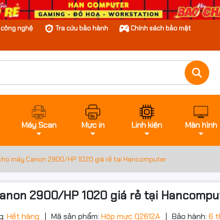
n công nghệ
Tra cứu bảo hành
Chính sách bảo mật
Máy Scan
Mực in
Linh kiện
Màn hình
cho máy Canon 2900/HP 1020 giá rẻ tại Hancomputer
anon 2900/HP 1020 giá rẻ tại Hancompu
g:
Hết hàng
Mã sản phẩm:
Hộp mực Q2612A
Bảo hành:
6 