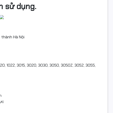
n sử dụng.
i thành Hà Nội
1020, 1022, 3015, 3020, 3030, 3050, 3050Z, 3052, 3055,
n
mực