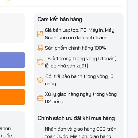
Cam kết bán hàng
iều ưu đãi
Giá bán Laptop, PC, Máy in, Máy
Scan luôn ưu đãi cạnh tranh
Sản phẩm chính hãng 100%
1 Đổi 1 trong trong vòng 01 tuần(
lỗi do nhà sản xuất)
Đổi trả bảo hành trong vòng 15
ngày
Xử lý giao hàng ngày trong vòng
 3052/ 3055/
02 tiếng
Chính sách ưu đãi khi mua hàng
/4350/4370/4680
Canon
Nhận đơn và giao hàng COD trên
 quốc.
toàn Quốc. Miễn phí giao hàng