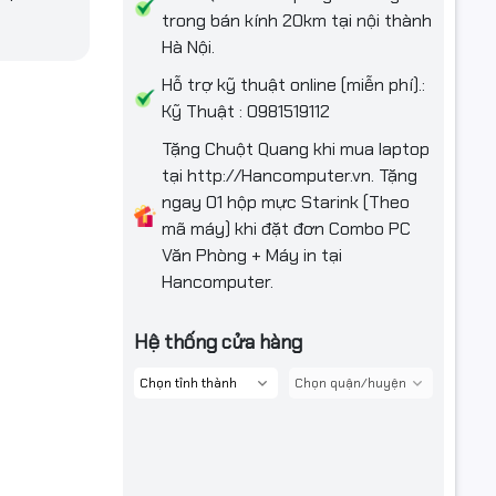
trong bán kính 20km tại nội thành
Hà Nội.
Hỗ trợ kỹ thuật online (miễn phí).:
Kỹ Thuật : 0981519112
Tặng Chuột Quang khi mua laptop
tại http://Hancomputer.vn. Tặng
ngay 01 hộp mực Starink (Theo
mã máy) khi đặt đơn Combo PC
Văn Phòng + Máy in tại
Hancomputer.
Hệ thống cửa hàng