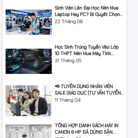
Sinh Viên Lên Đại Học Nên Mua
Laptop Hay PC? Bí Quyết Chọn
Máy Tính Đúng Nhu Cầu, Không
22
Tháng 06
Lãng Phí Tiền Của Bố Mẹ
Học Sinh Trúng Tuyển Vào Lớp
10 THPT Nên Mua Máy Tính
Laptop Gì Năm Học 2026 -
31
Tháng 05
2027?
📢 TUYỂN DỤNG NHÂN VIÊN
SALE GIÁO DỤC (TƯ VẤN TUYỂN
SINH)
11
Tháng 04
TỔNG HỢP DANH SÁCH MÁY IN
CANON & HP ĐÃ DỪNG SẢN