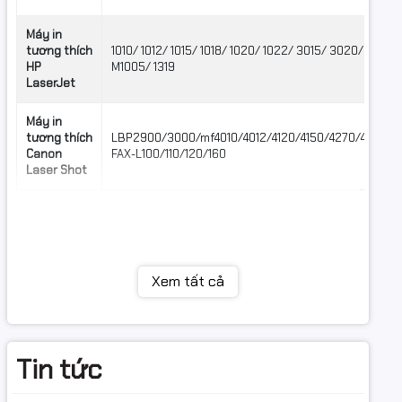
Máy in
tương thích
1010/ 1012/ 1015/ 1018/ 1020/ 1022/ 3015/ 3020/ 303
HP
M1005/ 1319
LaserJet
Máy in
tương thích
LBP2900/3000/mf4010/4012/4120/4150/4270/4320/4
Canon
FAX-L100/110/120/160
Laser Shot
Xem tất cả
Tin tức