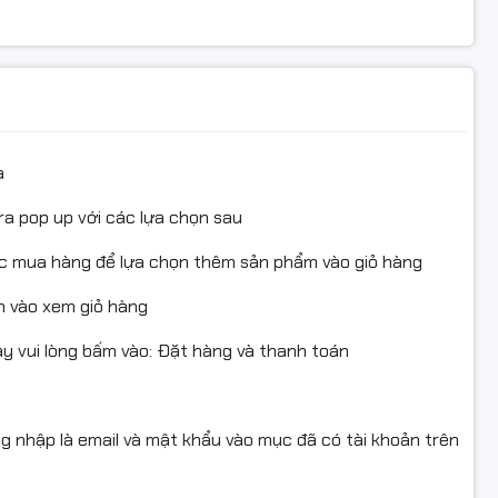
a
ra pop up với các lựa chọn sau
ục mua hàng để lựa chọn thêm sản phẩm vào giỏ hàng
 vào xem giỏ hàng
về máy tính đồ hoạ, máy in lazer ,
máy in phun màu
và
 vui lòng bấm vào: Đặt hàng và thanh toán
i lòng liên hệ phòng kinh doanh để
ng nhập là email và mật khẩu vào mục đã có tài khoản trên