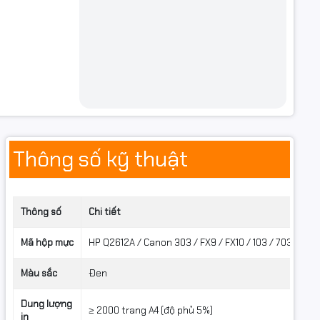
Thông số kỹ thuật
Thông số
Chi tiết
Mã hộp mực
HP Q2612A / Canon 303 / FX9 / FX10 / 103 / 703 / 104 
Màu sắc
Đen
Dung lượng
≥ 2000 trang A4 (độ phủ 5%)
in