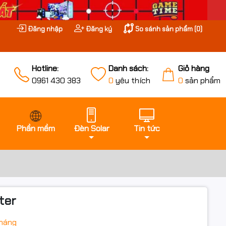
Đăng nhập
Đăng ký
So sánh sản phẩm (
0
)
Hotline:
Danh sách:
Giỏ hàng
0961 430 383
0
yêu thích
0
sản phẩm
Phần mềm
Đèn Solar
Tin tức
ter
tháng