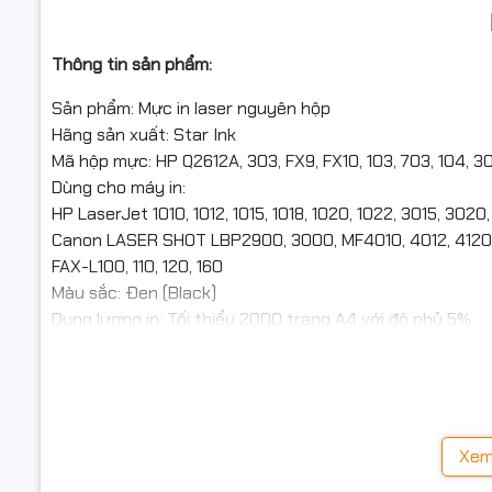
Thông tin sản phẩm:
Sản phẩm: Mực in laser nguyên hộp
Hãng sản xuất: Star Ink
Mã hộp mực: HP Q2612A, 303, FX9, FX10, 103, 703, 104, 3
Dùng cho máy in:
HP LaserJet 1010, 1012, 1015, 1018, 1020, 1022, 3015, 302
Canon LASER SHOT LBP2900, 3000, MF4010, 4012, 4120, 
FAX-L100, 110, 120, 160
Màu sắc: Đen (Black)
Dung lượng in: Tối thiểu 2000 trang A4 với độ phủ 5%
Tiêu chuẩn chất lượng: Sản xuất theo tiêu chuẩn OEM,
ISO 14001
Xuất khẩu sang các thị trường khó tính như Mỹ, Canada,
Xem