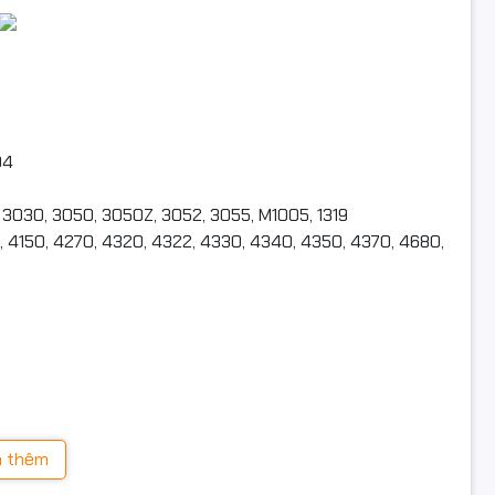
04
0, 3030, 3050, 3050Z, 3052, 3055, M1005, 1319
4150, 4270, 4320, 4322, 4330, 4340, 4350, 4370, 4680,
 đạt các chứng nhận STMC, CE, REACH, ROHS, ISO 9001,
 New Zealand, Australia, EU, Anh, Nhật Bản, Hàn Quốc
 thêm