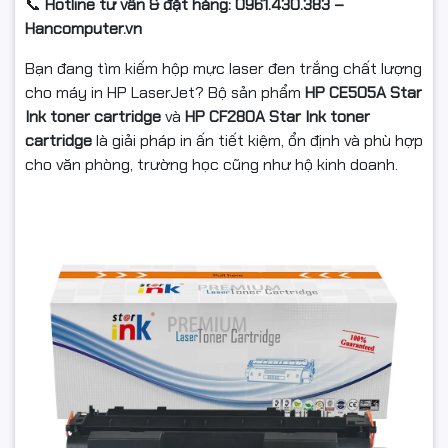
📞
Hotline tư vấn & đặt hàng: 0961.430.383 –
Hancomputer.vn
Bạn đang tìm kiếm hộp mực laser đen trắng chất lượng
cho máy in HP LaserJet? Bộ sản phẩm
HP CE505A Star
Ink toner cartridge
và
HP CF280A Star Ink toner
cartridge
là giải pháp in ấn tiết kiệm, ổn định và phù hợp
cho văn phòng, trường học cũng như hộ kinh doanh.