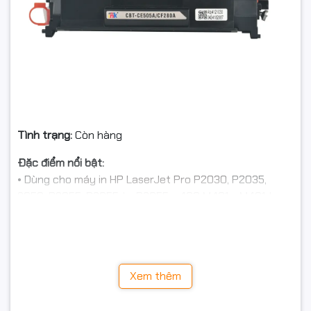
Tình trạng:
Còn hàng
Đặc điểm nổi bật:
• Dùng cho
máy in HP LaserJet Pro P2030
, P2035,
2050, P2055, P2055dn, P2055x, 400 M401a, M401d,
M401n, 400 M425dn, M425dw
• Loại mực: Laser
• Màu mực: Đen (Black)
• Năng suất in: 2700 trang A4 với độ phủ 5%
Xem thêm
• Dùng hộp mực Star Ink giúp tiết kiệm 75% chi phí in
ấn, cho bản in đậm, sắc nét và tăng tuổi thọ máy in