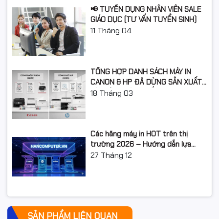
📢 TUYỂN DỤNG NHÂN VIÊN SALE
GIÁO DỤC (TƯ VẤN TUYỂN SINH)
11
Tháng 04
TỔNG HỢP DANH SÁCH MÁY IN
CANON & HP ĐÃ DỪNG SẢN XUẤT:
LỘ TRÌNH NÂNG CẤP 2026
18
Tháng 03
Các hãng máy in HOT trên thị
trường 2026 – Hướng dẫn lựa
chọn và so sánh chi tiết
27
Tháng 12
SẢN PHẨM LIÊN QUAN