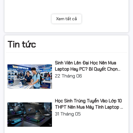
Xem tất cả
Tin tức
Sinh Viên Lên Đại Học Nên Mua
Laptop Hay PC? Bí Quyết Chọn
Máy Tính Đúng Nhu Cầu, Không
22
Tháng 06
Lãng Phí Tiền Của Bố Mẹ
Học Sinh Trúng Tuyển Vào Lớp 10
THPT Nên Mua Máy Tính Laptop Gì
Năm Học 2026 - 2027?
31
Tháng 05