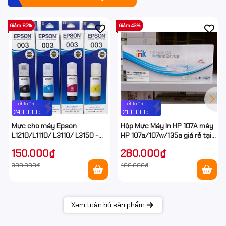
Giảm 62%
Giảm 43%
Tiết kiệm
Tiết kiệm
240.000₫
210.000₫
Mực cho máy Epson
Hộp Mực Máy In HP 107A máy
L1210/L1110/ L3110/ L3150 -
HP 107a/107w/135a giá rẻ tại
Epson E003 Ecotank
Hancomputer
150.000₫
280.000₫
390.000₫
490.000₫
Xem toàn bộ sản phẩm