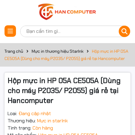
Thông số kỹ thuật
Đặt trước sản phẩm
Thông số
Chi tiết
Mã mực
HP 05A (CE505A)
Trang chủ
Mực in thương hiệu StarInk
Hộp mực in HP 05A
CE505A (Dùng cho máy P2035/ P2055) giá rẻ tại Hancomputer
Loại mực
Laser
Màu sắc
Đen (Black)
Hộp mực in HP 05A CE505A (Dùng
cho máy P2035/ P2055) giá rẻ tại
Khoảng 2300 trang (độ phủ 5%,
Số trang in
theo tiêu chuẩn ISO/IEC 19752)
Hancomputer
HP LaserJet P2035, P2055
Máy in tương thích
Loại:
Đang cập nhật
series
Thương hiệu:
Mực in starInk
Tình trạng:
Còn hàng