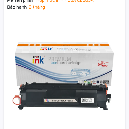
Mã sản phẩm:
Hộp mực in HP 05A CE505A
Bảo hành:
6 tháng
Hộp mực in HP 05A CE505A (Dùng cho máy P2035/
P2055) giá rẻ tại Hancomputer
300.000₫
Đặt trước sản phẩm để nhận thêm nhiều ưu đãi bạn
nhé
GỬI THÔNG TIN