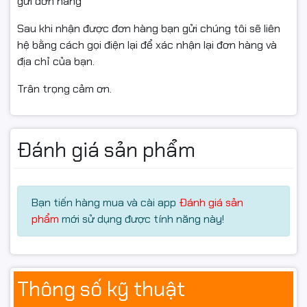
gửi đơn hàng
✔ Giao hàng toàn quốc
Sau khi nhận được đơn hàng bạn gửi chúng tôi sẽ liên
✔ Ship COD tận nơi
hệ bằng cách gọi điện lại để xác nhận lại đơn hàng và
✔ Kiểm tra hàng trước thanh toán
địa chỉ của bạn.
✔ Hỗ trợ kỹ thuật online nhanh chóng
Trân trọng cảm ơn.
📦 Giao nhanh tại Hà Nội và các tỉnh thành trên toàn
quốc.
📞 Mua hộp mực
HP CE505A /
Đánh giá sản phẩm
CF280A Star Ink tại
Hancomputer.vn
Bạn tiến hàng mua và cài app
Đánh giá sản
phẩm
mới sử dụng được tính năng này!
👉 Tư vấn đúng model – hỗ trợ kỹ thuật tận tình
📞
Hotline: 0961.430.383
🌐
Website: Hancomputer.vn
Thông số kỹ thuật