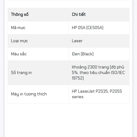
Thông số
Chi tiết
Mã mực
HP 05A (CE505A)
Loại mực
Laser
Màu sắc
Đen (Black)
Khoảng 2300 trang (độ phủ
Số trang in
5%, theo tiêu chuẩn ISO/IEC
19752)
HP LaserJet P2035, P2055
Máy in tương thích
series