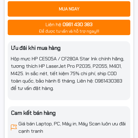
MUA NGAY
Liên hệ
0961 430 383
Để được tư vấn và hỗ trợ ngay!!!
Ưu đãi khi mua hàng
Hộp mực HP CE505A / CF280A Star Ink chính hãng,
tương thích HP LaserJet Pro P2035, P2055, M401,
M425. In sắc nét, tiết kiệm 75% chi phí, ship COD
toàn quốc, bảo hành 6 tháng. Liên hệ: 0961430383
để tư vấn đặt hàng.
Cam kết bán hàng
Giá bán Laptop, PC, Máy in, Máy Scan luôn ưu đãi
cạnh tranh