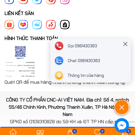
LIÊN KẾT SÀN
HÌNH THỨC THANH TOÁN
Gọi 0961430383
Chat 0961430383
Thông tin cửa hàng
Quét QR để mua hàng nhanh chóng thanh toán công ty
CÔNG TY CỔ PHẦN CNC-AI VIỆT NAM. Địa chỉ: Số 4, ngách
55/46 Chính Kinh, Phường Thanh Xuân, TP Hà Nội, Việt
Nam
GPKD số 0109310828 do Sở KH và ĐT TP HN cấp ngày
14/08/2020
0
0
0