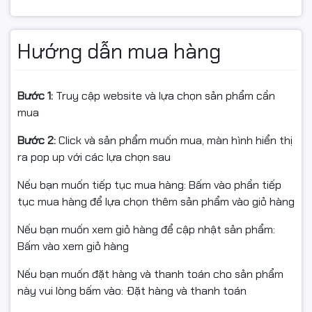
• Bảo hành: 1 đổi 1 trong 6 tháng hoặc đến khi hết mực
• Ship COD toàn quốc, giao hàng và lắp đặt miễn phí tại
nội thành Hà Nội, hỗ trợ kỹ thuật tận nơi
Hướng dẫn mua hàng
Thông tin sản phẩm:
Bước 1:
Truy cập website và lựa chọn sản phẩm cần
• Sản phẩm: Mực in laser nguyên hộp chính hãng Star
mua
Ink
• Mã hộp mực: HP CE505A / CF280A
Bước 2:
Click và sản phẩm muốn mua, màn hình hiển thị
• Dùng cho máy in: HP LaserJet Pro P2030, P2035,
ra pop up với các lựa chọn sau
2050, P2055, P2055dn, P2055x, 400 M401a, M401d,
Nếu bạn muốn tiếp tục mua hàng: Bấm vào phần tiếp
M401n, 400 M425dn, M425dw
tục mua hàng để lựa chọn thêm sản phẩm vào giỏ hàng
• Màu sắc: Đen (Black)
• Dung lượng in: 2700 trang A4 với độ phủ 5%
Nếu bạn muốn xem giỏ hàng để cập nhật sản phẩm:
• Tiêu chuẩn chất lượng: Sản xuất theo tiêu chuẩn
Bấm vào xem giỏ hàng
OEM, đạt chứng nhận STMC, CE, REACH, ROHS, ISO
9001, ISO 14001
Nếu bạn muốn đặt hàng và thanh toán cho sản phẩm
• Sản phẩm được xuất khẩu sang các thị trường như
này vui lòng bấm vào: Đặt hàng và thanh toán
Mỹ, Canada, EU, Nhật Bản, Hàn Quốc, Australia, New