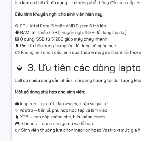
Giá laptop Dell rất đa dạng — từ dòng phổ thông đến cao cấp. Sin
Cấu hình khuyến nghị cho sinh viên hiện nay:
⚙️ CPU: Intel
Core i5
hoặc AMD Ryzen 5 trở lên
🧠 RAM: Tối thiểu 8GB (khuyến nghị 16GB để dùng lâu dài)
💾 Ổ cứng: SSD từ 512GB giúp máy chạy nhanh
🔋 Pin: Ưu tiên dung lượng lớn để dùng cả ngày học
👉 Không nên chọn cấu hình quá thấp vì máy sẽ nhanh lỗi thời 
🔹 3. Ưu tiên các dòng lapto
Dell
có nhiều dòng sản phẩm, mỗi dòng hướng tới đối tượng khá
Một số dòng phù hợp cho sinh viên:
💼 Inspiron — giá tốt, đáp ứng học tập và giải trí
✨ Vostro — bền bỉ, phù hợp học tập và làm việc
🧳 XPS — cao cấp, mỏng nhẹ, hiệu năng mạnh
🎮 G Series — dành cho game và đồ họa
👉 Sinh viên thường lựa chọn Inspiron hoặc Vostro vì mức giá h