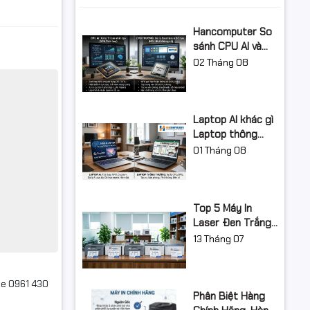
Hancomputer So
sánh CPU AI và
CPU thường,Có
02
Tháng 08
nên mua máy tính
AI năm 2026?
Laptop AI khác gì
Laptop thông
thường?
01
Tháng 08
Hancomputer so
sánh chi tiết từ
A-Z 2026
Top 5 Máy In
Laser Đen Trắng
Đảo Mặt Giá Rẻ
13
Tháng 07
Nên mua năm
2026
ne 0961 430
Phân Biệt Hàng