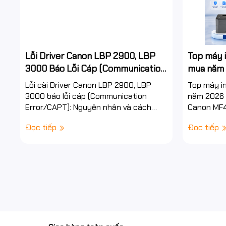
Lỗi Driver Canon LBP 2900, LBP
Top máy 
3000 Báo Lỗi Cáp (Communication
mua năm 
Error),Hướng Dẫn Khắc Phục
bỉ, tiết 
Lỗi cài Driver Canon LBP 2900, LBP
Top máy i
nhanh
nghiệp
3000 báo lỗi cáp (Communication
năm 2026 
Error/CAPT): Nguyên nhân và cách
Canon MF4
khắc phục triệt để tại Hancomputer.cn
MF463DW,
Đọc tiếp
Đọc tiếp
Hiện nay khi nhiều doanh nghiệp và cá...
vấn lựa chọ