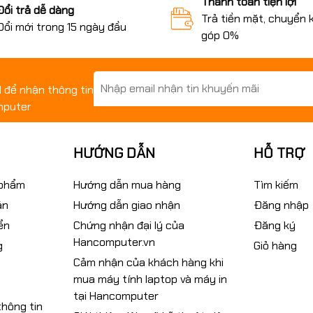
Thanh toán tiện lợi
Đổi trả dễ dàng
Trả tiền mặt, chuyển 
Đổi mới trong 15 ngày đầu
góp 0%
il để nhận thông tin
mputer
HƯỚNG DẪN
HỖ TRỢ
 phẩm
Hướng dẫn mua hàng
Tìm kiếm
án
Hướng dẫn giao nhận
Đăng nhập
ển
Chứng nhận đại lý của
Đăng ký
Hancomputer.vn
g
Giỏ hàng
Cảm nhận của khách hàng khi
mua máy tính laptop và máy in
tại Hancomputer
hông tin