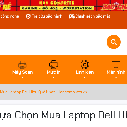
n công nghệ
Tra cứu bảo hành
Chính sách bảo mật
Máy Scan
Mực in
Linh kiện
Màn hình
 Mua Laptop Dell Hiệu Quả Nhất | Hancomputer.vn
Lựa Chọn Mua Laptop Dell H