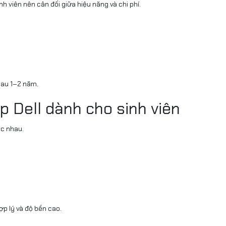
h viên nên cân đối giữa hiệu năng và chi phí.
sau 1–2 năm.
p Dell dành cho sinh viên
c nhau.
ợp lý và độ bền cao.