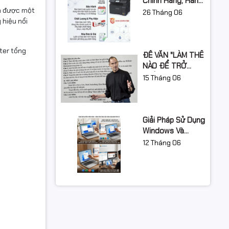
Chính Hãng, Hàng
ọn được một
Nhập Khẩu Và
26
Tháng 06
 hiệu nổi
Hàng Fake Khi
Mua Thiết Bị
Công Nghệ
ter tổng
ĐỀ VĂN "LÀM THẾ
NÀO ĐỂ TRỞ
THÀNH STEVE
15
Tháng 06
JOBS VIỆT NAM?"
GÂY SỐT: ƯỚC
MƠ LỚN CẦN BẮT
ĐẦU TỪ ĐÂU?
Giải Pháp Sử Dụng
Windows Và
Office Bản Quyền
12
Tháng 06
Cho Doanh
Nghiệp Năm 2026