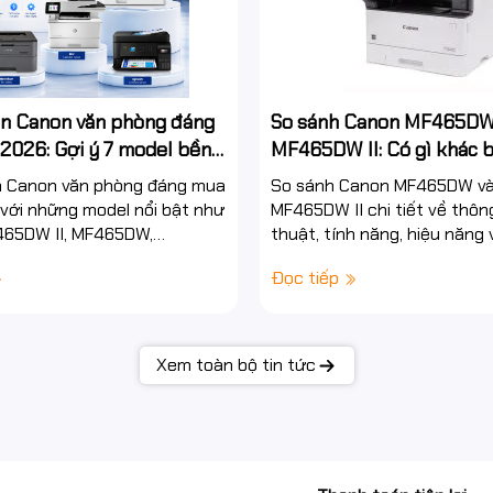
in Canon văn phòng đáng
So sánh Canon MF465DW
2026: Gợi ý 7 model bền
MF465DW II: Có gì khác 
kiệm chi phí cho doanh
chọn model nào năm 202
n Canon văn phòng đáng mua
So sánh Canon MF465DW v
với những model nổi bật như
MF465DW II chi tiết về thôn
65DW II, MF465DW,
thuật, tính năng, hiệu năng 
 MF453DW và LBP2900. Tư
năng vận hành. Tư vấn chọn
Đọc tiếp
n máy in...
phù...
Xem toàn bộ tin tức