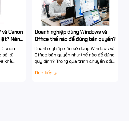
 và Canon
Doanh nghiệp dùng Windows và
biệt? Nên
Office thế nào để đúng bản quyền?
6?
à Canon
Doanh nghiệp nên sử dụng Windows và
g số kỹ
Office bản quyền như thế nào để đúng
và khả
quy định? Trong quá trình chuyển đổi
 máy in
số, máy tính và phần mềm văn phòng
Đọc tiếp
là...