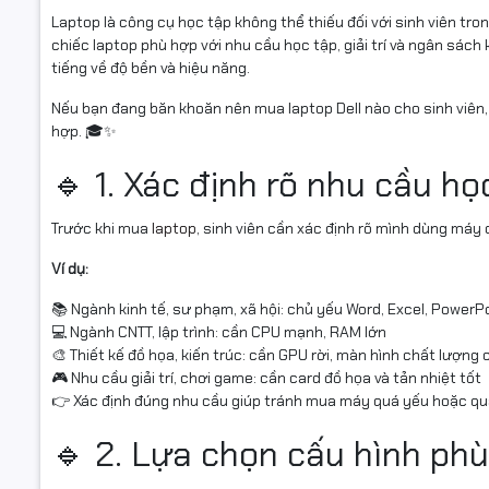
Laptop là công cụ học tập không thể thiếu đối với sinh viên tr
chiếc laptop phù hợp với nhu cầu học tập, giải trí và ngân sác
tiếng về độ bền và hiệu năng.
Nếu bạn đang băn khoăn nên mua laptop Dell nào cho sinh viê
hợp. 🎓✨
🔹 1. Xác định rõ nhu cầu h
Trước khi mua
laptop
, sinh viên cần xác định rõ mình dùng máy
Ví dụ:
📚 Ngành kinh tế, sư phạm, xã hội: chủ yếu Word, Excel, PowerP
💻 Ngành CNTT, lập trình: cần CPU mạnh, RAM lớn
🎨 Thiết kế đồ họa, kiến trúc: cần GPU rời, màn hình chất lượng 
🎮 Nhu cầu giải trí, chơi game: cần card đồ họa và tản nhiệt tốt
👉 Xác định đúng nhu cầu giúp tránh mua máy quá yếu hoặc quá
🔹 2. Lựa chọn cấu hình phù