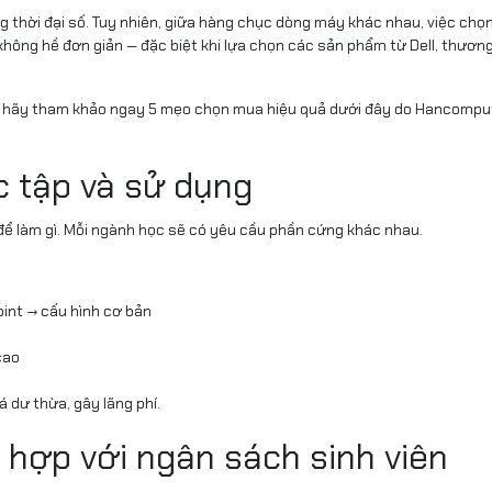
ong thời đại số. Tuy nhiên, giữa hàng chục dòng máy khác nhau, việc ch
h không hề đơn giản — đặc biệt khi lựa chọn các sản phẩm từ
Dell
, thương
n, hãy tham khảo ngay 5 mẹo chọn mua hiệu quả dưới đây do Hancompu
ọc tập và sử dụng
 để làm gì. Mỗi ngành học sẽ có yêu cầu phần cứng khác nhau.
oint → cấu hình cơ bản
cao
 dư thừa, gây lãng phí.
 hợp với ngân sách sinh viên