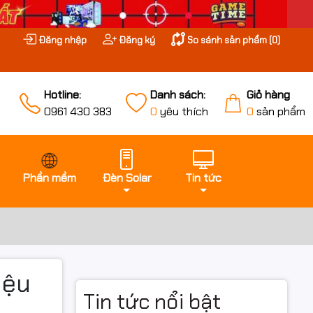
Đăng nhập
Đăng ký
So sánh sản phẩm (
0
)
Hotline:
Danh sách:
Giỏ hàng
0961 430 383
0
yêu thích
0
sản phẩm
Phần mềm
Đèn Solar
Tin tức
iệu
Tin tức nổi bật