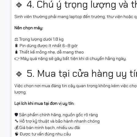
🔹 4. Chú ý trọng lượng và t
Sinh viên thường phải mang laptop đến trường, thư viện hoặc quá
Nên chọn máy:
⚖️ Trọng lượng dưới 1.8 kg
🔋 Pin dùng được ít nhất 6–8 giờ
🧳 Thiết kế mỏng nhẹ, dễ mang theo
👉 Máy quá nặng sẽ gây bất tiện khi di chuyển hằng ngày.
🔹 5. Mua tại cửa hàng uy 
Việc chọn nơi mua đáng tin cậy quan trọng không kém việc chọn
lượng.
Lợi ích khi mua tại đơn vị uy tín:
🛡️ Sản phẩm chính hãng, nguồn gốc rõ ràng
🔧 Hỗ trợ kỹ thuật và bảo hành nhanh chóng
💰 Giá bán minh bạch, nhiều ưu đãi
🧠 Được tư vấn đúng nhu cầu