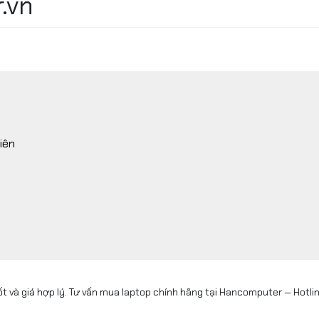
.vn
iên
ốt và giá hợp lý. Tư vấn mua laptop chính hãng tại Hancomputer — Hotli