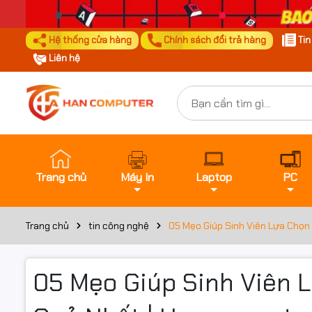
Hệ thống cửa hàng
Chính sách đổi trả hàng
Ti
Liên hệ
Trang chủ
Máy In
Laptop
PC
Trang chủ
tin công nghệ
05 Mẹo Giúp Sinh Viên Lựa Chọn
05 Mẹo Giúp Sinh Viên 