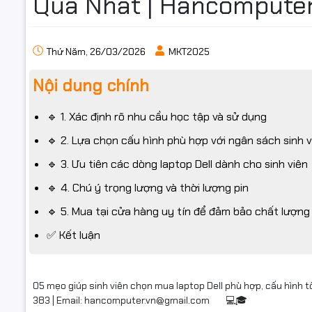
Quả Nhất | Hancomputer
Thứ Năm, 26/03/2026
MKT2025
Nội dung chính
🔹 1. Xác định rõ nhu cầu học tập và sử dụng
🔹 2. Lựa chọn cấu hình phù hợp với ngân sách sinh v
🔹 3. Ưu tiên các dòng laptop Dell dành cho sinh viên
🔹 4. Chú ý trọng lượng và thời lượng pin
🔹 5. Mua tại cửa hàng uy tín để đảm bảo chất lượng
✅ Kết luận
05 mẹo giúp sinh viên chọn mua laptop Dell phù hợp, cấu hình t
383 | Email:
hancomputer.vn@gmail.com
💻🎓