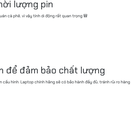
hời lượng pin
n cà phê, vì vậy tính di động rất quan trọng 🎒
tín để đảm bảo chất lượng
 cấu hình. Laptop chính hãng sẽ có bảo hành đầy đủ, tránh rủi ro hàn