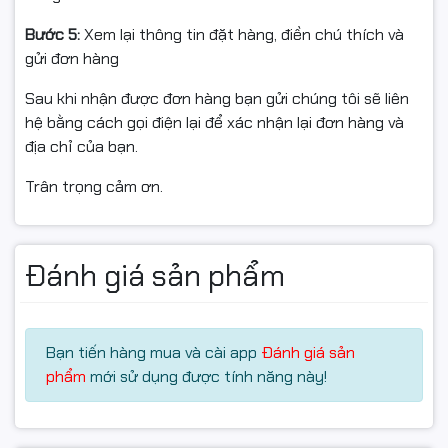
mang lại tốc độ khởi động nhanh, truy xuất dữ liệu tức
thì và không gian lưu trữ lớn, phù hợp với người dùng
Bước 5:
Xem lại thông tin đặt hàng, điền chú thích và
cần lưu nhiều tài liệu, hình ảnh hoặc dữ liệu công việc.
gửi đơn hàng
Sau khi nhận được đơn hàng bạn gửi chúng tôi sẽ liên
hệ bằng cách gọi điện lại để xác nhận lại đơn hàng và
địa chỉ của bạn.
Trân trọng cảm ơn.
Đánh giá sản phẩm
Bạn tiến hàng mua và cài app
Đánh giá sản
phẩm
mới sử dụng được tính năng này!