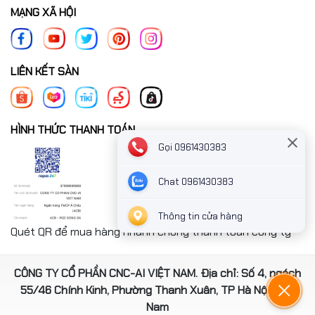
MẠNG XÃ HỘI
LIÊN KẾT SÀN
HÌNH THỨC THANH TOÁN
Gọi 0961430383
Chat 0961430383
Thông tin cửa hàng
Quét QR để mua hàng nhanh chóng thanh toán công ty
CÔNG TY CỔ PHẦN CNC-AI VIỆT NAM. Địa chỉ: Số 4, ngách
55/46 Chính Kinh, Phường Thanh Xuân, TP Hà Nội, Việt
Nam