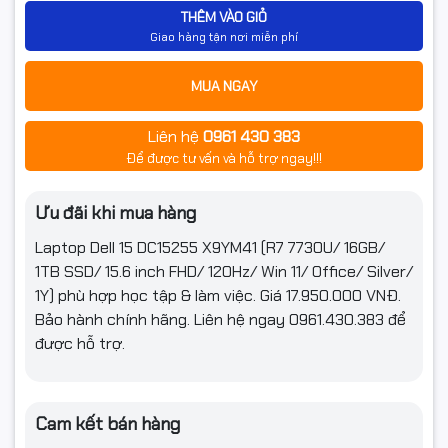
THÊM VÀO GIỎ
Tần số quét
120Hz
Giao hàng tận nơi miễn phí
Công nghệ
250 nits
MUA NGAY
màn hình
Liên hệ
0961 430 383
Kết nối
Để được tư vấn và hỗ trợ ngay!!!
Kết nối không
Wi-Fi + Bluetooth
dây
Ưu đãi khi mua hàng
Thông số
Laptop Dell 15 DC15255 X9YM41 (R7 7730U/ 16GB/
802.11ac 1x1 WiFi + Bluetooth 5.0
(Lan/Wireless)
1TB SSD/ 15.6 inch FHD/ 120Hz/ Win 11/ Office/ Silver/
1Y) phù hợp học tập & làm việc. Giá 17.950.000 VNĐ.
1 x USB 2.0 Type-A, 1 x USB 3.2 Gen 1 Type-A, 1 x
Cổng giao tiếp
USB 3.2 Gen 1 Type-C
Bảo hành chính hãng. Liên hệ ngay 0961.430.383 để
được hỗ trợ.
Tính năng
Webcam
Có
Cam kết bán hàng
Đèn bàn phím
Không