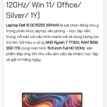
120Hz/ Win 11/ Office/
Silver/ 1Y)
Laptop Dell 15 DC15255 X9YM41
là lựa chọn đáng chú ý
trong phân khúc laptop văn phòng – học tập tầm
trung, nổi bật với cấu hình mạnh mẽ và dung lượng lưu
trữ lớn. Sở hữu vi xử lý
AMD Ryzen 7 7730U, RAM 16GB,
SSD 1TB
cùng màn hình
15.6 inch Full HD 120Hz
, sản
phẩm đáp ứng tốt nhu cầu làm việc đa nhiệm, học tập
và giải trí hằng ngày.