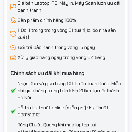
Giá bán Laptop, PC, Máy in, Máy Scan luôn ưu đãi
cạnh tranh
Tính năng đặc
Không
biệt
Sản phẩm chính hãng 100%
Phần mềm
1 Đổi 1 trong trong vòng 01 tuần( lỗi do nhà sản
xuất)
Hệ điều hành
Windows 11 Home + Office Home 2024
Đổi trả bảo hành trong vòng 15 ngày
Thông tin khác
Xử lý giao hàng ngày trong vòng 02 tiếng
Thông số pin
3 Cell Int (41Wh)
Chính sách ưu đãi khi mua hàng
Kích thước
358 x 235 x 16.69 mm
Nhận đơn và giao hàng COD trên toàn Quốc. Miễn
Trọng lượng
1,66 Kg
phí giao hàng trong bán kính 20km tại nội thành
Hà Nội.
Màu sắc
Silver
Hỗ trợ kỹ thuật online (miễn phí).: Kỹ Thuật :
0981519112
Chất liệu
Vỏ nhựa
Tặng Chuột Quang khi mua laptop tại
Bảo hành
Bảo hành 1 năm
http://Hancomputer.vn. Tặng ngay 01 hộp mực