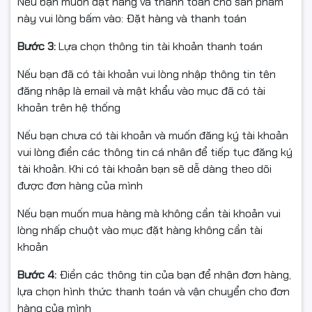
Nếu bạn muốn đặt hàng và thanh toán cho sản phẩm
này vui lòng bấm vào: Đặt hàng và thanh toán
Hiệu năng mạnh mẽ với
Bước 3:
Lựa chọn thông tin tài khoản thanh toán
AMD Ryzen 7 7730U
Nếu bạn đã có tài khoản vui lòng nhập thông tin tên
đăng nhập là email và mật khẩu vào mục đã có tài
Laptop
được trang bị bộ vi xử lý
AMD Ryzen 7 7730U
khoản trên hệ thống
với 8 nhân 16 luồng, xung nhịp tối đa lên đến 4.5GHz.
Nếu bạn chưa có tài khoản và muốn đăng ký tài khoản
Hiệu năng của con chip này đủ mạnh để xử lý mượt mà
vui lòng điền các thông tin cá nhân để tiếp tục đăng ký
các tác vụ văn phòng nâng cao, học tập trực tuyến,
tài khoản. Khi có tài khoản bạn sẽ dễ dàng theo dõi
làm việc đa nhiệm hay xử lý dữ liệu hàng ngày, đồng
được đơn hàng của mình
thời vẫn đảm bảo khả năng tiết kiệm điện năng.
Nếu bạn muốn mua hàng mà không cần tài khoản vui
RAM 16GB và SSD 1TB rộng
lòng nhấp chuột vào mục đặt hàng không cần tài
rãi
khoản
Bước 4:
Điền các thông tin của bạn để nhận đơn hàng,
Dung lượng
RAM 16GB DDR4
giúp máy vận hành ổn định
lựa chọn hình thức thanh toán và vận chuyển cho đơn
khi mở nhiều ứng dụng cùng lúc. Ổ cứng
SSD 1TB NVMe
hàng của mình