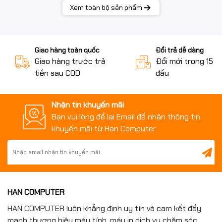
Xem toàn bộ sản phẩm
Tính năng đặc
Không
biệt
Phần mềm
Giao hàng toàn quốc
Đổi trả dễ dàng
Hệ điều hành
Windows 11 Home + Office Home 2024
Giao hàng trước trả
Đổi mới trong 15 n
tiền sau COD
đầu
Thông tin khác
Thông số pin
3 Cell Int (41Wh)
Nhận tin khuyến mãi
Bạn vui lòng để lại Email để nhận thông tin
Kích thước
358 x 235 x 16.69 mm
khuyến mãi từ Han Computer
Trọng lượng
1,66 Kg
Màu sắc
Silver
Chất liệu
Vỏ nhựa
HAN COMPUTER
Bảo hành
Bảo hành 1 năm
HAN COMPUTER luôn khẳng định uy tín và cam kết đẩy
mạnh thương hiệu máy tính, máy in dịch vụ chăm sóc