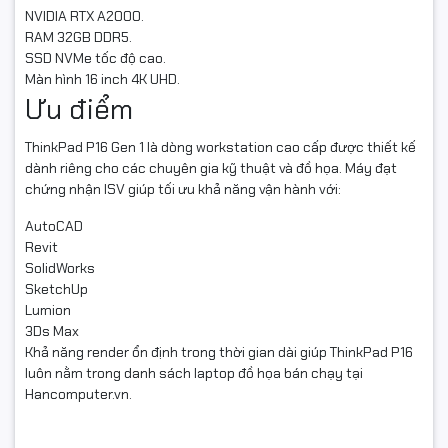
NVIDIA RTX A2000.
RAM 32GB DDR5.
SSD NVMe tốc độ cao.
Màn hình 16 inch 4K UHD.
Ưu điểm
ThinkPad P16 Gen 1 là dòng workstation cao cấp được thiết kế
dành riêng cho các chuyên gia kỹ thuật và đồ họa. Máy đạt
chứng nhận ISV giúp tối ưu khả năng vận hành với:
AutoCAD
Revit
SolidWorks
SketchUp
Lumion
3Ds Max
Khả năng render ổn định trong thời gian dài giúp ThinkPad P16
luôn nằm trong danh sách laptop đồ họa bán chạy tại
Hancomputer.vn.