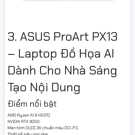
3. ASUS ProArt PX13
– Laptop Đồ Họa AI
Dành Cho Nhà Sáng
Tạo Nội Dung
Điểm nổi bật
AMD Ryzen AI 9 HX370.
NVIDIA RTX 4050.
Màn hình OLED 3K chuẩn màu DCI-P3.
Thiết kế siêu gọn nhẹ.