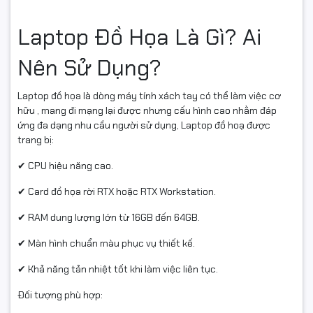
Laptop Đồ Họa Là Gì? Ai
Nên Sử Dụng?
Laptop đồ họa là dòng máy tính xách tay có thể làm việc cơ
hữu , mang đi mạng lại được nhưng cấu hình cao nhằm đáp
ứng đa dạng nhu cầu người sử dụng, Laptop đồ hoạ được
trang bị:
✔ CPU hiệu năng cao.
✔ Card đồ họa rời RTX hoặc RTX Workstation.
✔ RAM dung lượng lớn từ 16GB đến 64GB.
✔ Màn hình chuẩn màu phục vụ thiết kế.
✔ Khả năng tản nhiệt tốt khi làm việc liên tục.
Đối tượng phù hợp: