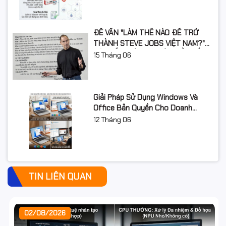
ĐỀ VĂN "LÀM THẾ NÀO ĐỂ TRỞ
THÀNH STEVE JOBS VIỆT NAM?"
GÂY SỐT: ƯỚC MƠ LỚN CẦN BẮT
15
Tháng 06
ĐẦU TỪ ĐÂU?
Giải Pháp Sử Dụng Windows Và
Office Bản Quyền Cho Doanh
Nghiệp Năm 2026
12
Tháng 06
TIN LIÊN QUAN
02/08/2026