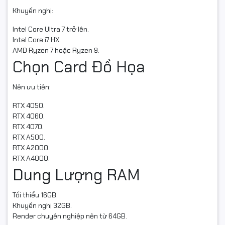
Khuyến nghị:
Intel Core Ultra 7 trở lên.
Intel Core i7 HX.
AMD Ryzen 7 hoặc Ryzen 9.
Chọn Card Đồ Họa
Nên ưu tiên:
RTX 4050.
RTX 4060.
RTX 4070.
RTX A500.
RTX A2000.
RTX A4000.
Dung Lượng RAM
Tối thiểu 16GB.
Khuyến nghị 32GB.
Render chuyên nghiệp nên từ 64GB.