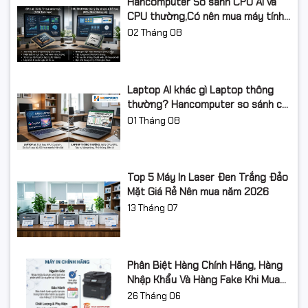
Hancomputer So sánh CPU AI và
CPU thường,Có nên mua máy tính
AI năm 2026?
02
Tháng 08
Laptop AI khác gì Laptop thông
thường? Hancomputer so sánh chi
tiết từ A-Z 2026
01
Tháng 08
Top 5 Máy In Laser Đen Trắng Đảo
Mặt Giá Rẻ Nên mua năm 2026
13
Tháng 07
Phân Biệt Hàng Chính Hãng, Hàng
Nhập Khẩu Và Hàng Fake Khi Mua
Thiết Bị Công Nghệ
26
Tháng 06