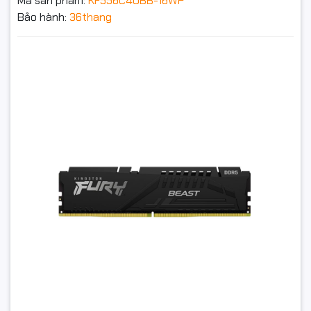
Mã sản phẩm:
KF556C40BB-16WP
Bảo hành:
36thang
Ram PC Kingston FURY Beast 16GB DDR5 5600Mhz
(KF556C40BB-16WP)
6.959.000₫
Đặt trước sản phẩm để nhận thêm nhiều ưu đãi bạn
nhé
GỬI THÔNG TIN