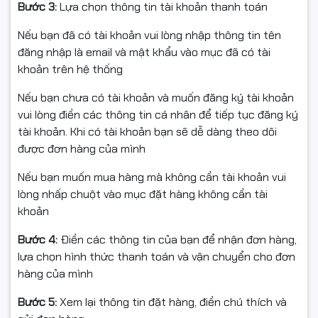
Bước 3:
Lựa chọn thông tin tài khoản thanh toán
Dung lượng 16GB và bus
Nếu bạn đã có tài khoản vui lòng nhập thông tin tên
5600MHz tối ưu cho
đăng nhập là email và mật khẩu vào mục đã có tài
khoản trên hệ thống
gaming
Nếu bạn chưa có tài khoản và muốn đăng ký tài khoản
RAM sở hữu cấu hình mạnh mẽ:
vui lòng điền các thông tin cá nhân để tiếp tục đăng ký
tài khoản. Khi có tài khoản bạn sẽ dễ dàng theo dõi
Dung lượng: 16GB
được đơn hàng của mình
Chuẩn RAM: DDR5
Bus RAM: 5600MHz
Nếu bạn muốn mua hàng mà không cần tài khoản vui
Điện áp: 1.35V
lòng nhấp chuột vào mục đặt hàng không cần tài
Độ trễ: CL40
khoản
Chuẩn Non-ECC
Bước 4:
Điền các thông tin của bạn để nhận đơn hàng,
Dung lượng 16GB là mức cấu hình lý tưởng cho các hệ
lựa chọn hình thức thanh toán và vận chuyển cho đơn
thống PC gaming và workstation hiện nay, giúp mở
hàng của mình
nhiều ứng dụng cùng lúc mà vẫn đảm bảo độ ổn định
cao.
Bước 5:
Xem lại thông tin đặt hàng, điền chú thích và