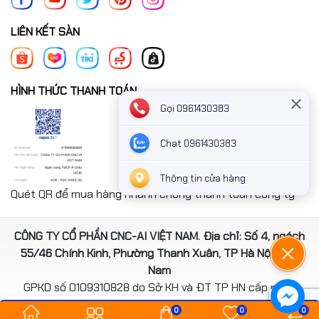
LIÊN KẾT SÀN
HÌNH THỨC THANH TOÁN
Gọi 0961430383
Chat 0961430383
Thông tin cửa hàng
Quét QR để mua hàng nhanh chóng thanh toán công ty
CÔNG TY CỔ PHẦN CNC-AI VIỆT NAM. Địa chỉ: Số 4, ngách
55/46 Chính Kinh, Phường Thanh Xuân, TP Hà Nội, Việt
Nam
GPKD số 0109310828 do Sở KH và ĐT TP HN cấp ngày
14/08/2020
0
0
0