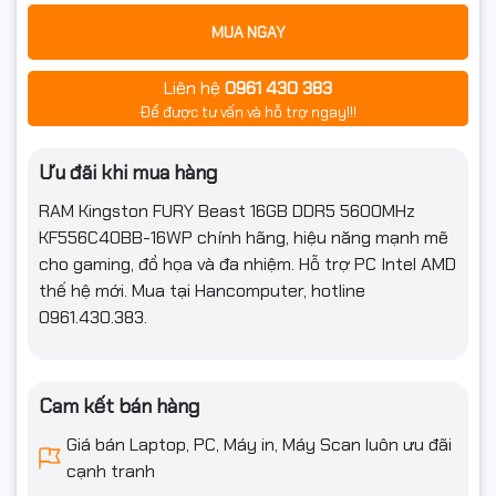
MUA NGAY
Liên hệ
0961 430 383
Để được tư vấn và hỗ trợ ngay!!!
Ưu đãi khi mua hàng
RAM Kingston FURY Beast 16GB DDR5 5600MHz
KF556C40BB-16WP chính hãng, hiệu năng mạnh mẽ
cho gaming, đồ họa và đa nhiệm. Hỗ trợ PC Intel AMD
thế hệ mới. Mua tại Hancomputer, hotline
0961.430.383.
Cam kết bán hàng
Giá bán Laptop, PC, Máy in, Máy Scan luôn ưu đãi
cạnh tranh