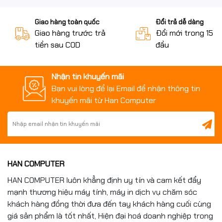
Beast 16GB DDR5
Giao hàng toàn quốc
Đổi trả dễ dàng
5600MHz chính hãng tại
Giao hàng trước trả
Đổi mới trong 15 n
tiền sau COD
đầu
Hancomputer
Khi mua RAM Kingston FURY Beast 16GB DDR5
Nhận tin khuyến mãi
5600MHz KF556C40BB-16WP tại
Hancomputer.vn
,
Bạn vui lòng để lại Email để nhận thông tin
khách hàng được cam kết sản phẩm chính hãng, bảo
khuyến mãi từ Han Computer
hành uy tín và hỗ trợ kỹ thuật tận tâm.
Hancomputer chuyên cung cấp RAM DDR5 Kingston,
linh kiện PC gaming, CPU Intel AMD, SSD, mainboard và
dịch vụ build PC theo yêu cầu với mức giá cạnh tranh
hấp dẫn.
HAN COMPUTER
HAN COMPUTER luôn khẳng định uy tín và cam kết đẩy
📞 Hotline tư vấn & đặt hàng:
0961.430.383
mạnh thương hiệu máy tính, máy in dịch vụ chăm sóc
khách hàng đồng thời đưa đến tay khách hàng cuối cùng
giá sản phẩm là tốt nhất, Hiện đại hoá doanh nghiệp trong