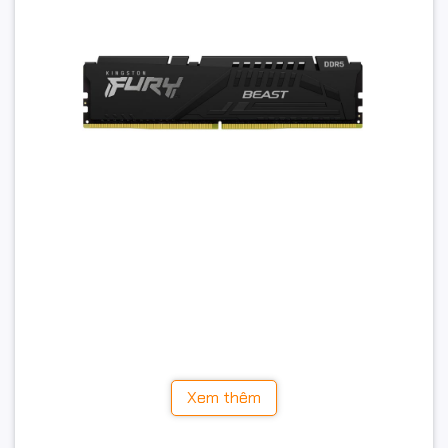
Sở hữu chuẩn DDR5 mới nhất cùng bus RAM lên tới
5600MHz, sản phẩm mang lại trải nghiệm vượt trội khi
chơi game, dựng video, thiết kế đồ họa hay làm việc đa
tác vụ cường độ cao.
Xem thêm
Chuẩn RAM DDR5 hiện đại,