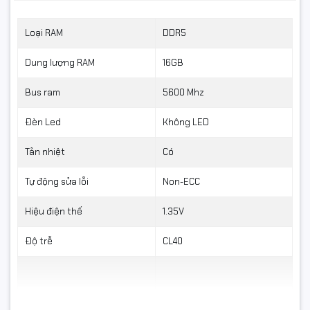
Loại RAM
DDR5
Dung lượng RAM
16GB
Bus ram
5600 Mhz
Đèn Led
Không LED
Tản nhiệt
Có
Tự động sửa lỗi
Non-ECC
Hiệu điện thế
1.35V
Độ trễ
CL40
Hỗ trợ nền tảng Intel và