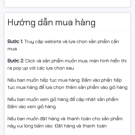
tốc độ xử lý vượt trội
Hướng dẫn mua hàng
Kingston FURY Beast KF556C40BB-16WP sử dụng công
nghệ DDR5 tiên tiến giúp:
Bước 1:
Truy cập website và lựa chọn sản phẩm cần
Tăng băng thông dữ liệu
mua
Giảm độ trễ xử lý
Cải thiện hiệu năng tổng thể
Bước 2:
Click và sản phẩm muốn mua, màn hình hiển thị
Tối ưu khả năng đa nhiệm
ra pop up với các lựa chọn sau
So với DDR4 thế hệ cũ, DDR5 mang lại tốc độ truyền tải
nhanh hơn đáng kể, giúp hệ thống vận hành mượt mà
Nếu bạn muốn tiếp tục mua hàng: Bấm vào phần tiếp
hơn khi:
tục mua hàng để lựa chọn thêm sản phẩm vào giỏ hàng
Chơi game AAA
Nếu bạn muốn xem giỏ hàng để cập nhật sản phẩm:
Stream game
Bấm vào xem giỏ hàng
Render video 4K
Nếu bạn muốn đặt hàng và thanh toán cho sản phẩm
Thiết kế đồ họa
này vui lòng bấm vào: Đặt hàng và thanh toán
Chạy phần mềm kỹ thuật
Làm việc đa nhiệm chuyên sâu