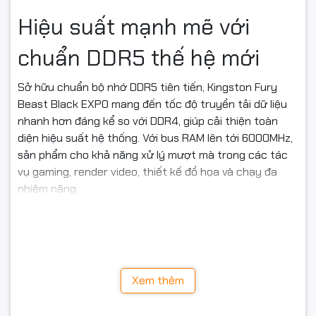
Hiệu suất mạnh mẽ với
chuẩn DDR5 thế hệ mới
Sở hữu chuẩn bộ nhớ DDR5 tiên tiến, Kingston Fury
Beast Black EXPO mang đến tốc độ truyền tải dữ liệu
nhanh hơn đáng kể so với DDR4, giúp cải thiện toàn
diện hiệu suất hệ thống. Với bus RAM lên tới 6000MHz,
sản phẩm cho khả năng xử lý mượt mà trong các tác
vụ gaming, render video, thiết kế đồ họa và chạy đa
nhiệm nặng.
Ram desktop Kingston Fury Beast Black EXPO 16GB
DDR5 6000MHz (KF560C36BBE2-16WP)
Dung lượng 16GB đáp ứng
Xem thêm
đa nhiệm hiệu quả