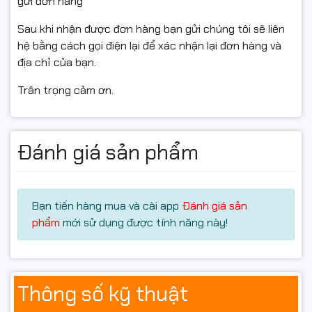
gửi đơn hàng
Thiết kế tản nhiệt tối giản,
Sau khi nhận được đơn hàng bạn gửi chúng tôi sẽ liên
bền bỉ
hệ bằng cách gọi điện lại để xác nhận lại đơn hàng và
địa chỉ của bạn.
Sản phẩm sở hữu thiết kế tản nhiệt màu đen mạnh mẽ,
Trân trọng cảm ơn.
hiện đại và tối giản, phù hợp với nhiều phong cách build
PC khác nhau. Bộ tản nhiệt kim loại giúp RAM hoạt
động ổn định ở mức xung cao trong thời gian dài, đồng
thời tăng độ bền cho linh kiện.
Đánh giá sản phẩm
Ram desktop Kingston Fury Beast Black EXPO 16GB
DDR5 6000MHz (KF560C36BBE2-16WP)
Bạn tiến hàng mua và cài app
Đánh giá sản
Độ trễ CL40 ổn định, tiết
phẩm
mới sử dụng được tính năng này!
kiệm điện năng
RAM hoạt động với độ trễ CL40 và điện áp chỉ 1.25V,
Thông số kỹ thuật
mang lại sự cân bằng giữa hiệu suất và khả năng tiết