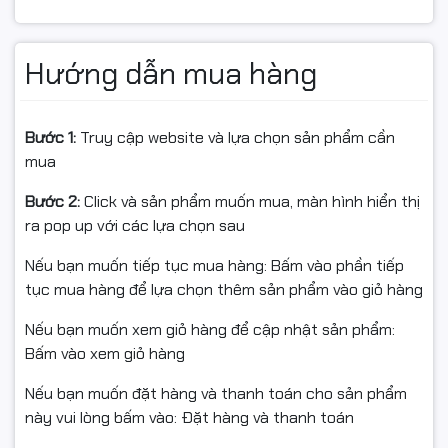
Thanh RAM được trang bị dung lượng 16GB, phù hợp
cho nhu cầu sử dụng hiện đại từ văn phòng, học tập
Hướng dẫn mua hàng
đến gaming và làm việc chuyên nghiệp. Người dùng có
thể mở nhiều ứng dụng cùng lúc mà vẫn đảm bảo tốc
độ phản hồi nhanh, hạn chế tình trạng giật lag hay đầy
Bước 1:
Truy cập website và lựa chọn sản phẩm cần
bộ nhớ.
mua
Đây cũng là mức dung lượng lý tưởng cho các cấu
Bước 2:
Click và sản phẩm muốn mua, màn hình hiển thị
hình PC gaming phổ thông đến cao cấp hiện nay.
ra pop up với các lựa chọn sau
Nếu bạn muốn tiếp tục mua hàng: Bấm vào phần tiếp
tục mua hàng để lựa chọn thêm sản phẩm vào giỏ hàng
Nếu bạn muốn xem giỏ hàng để cập nhật sản phẩm:
Bấm vào xem giỏ hàng
Nếu bạn muốn đặt hàng và thanh toán cho sản phẩm
này vui lòng bấm vào: Đặt hàng và thanh toán