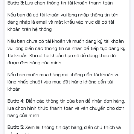
Bước 3:
Lựa chọn thông tin tài khoản thanh toán
Nếu bạn đã có tài khoản vui lòng nhập thông tin tên
đăng nhập là email và mật khẩu vào mục đã có tài
khoản trên hệ thống
Nếu bạn chưa có tài khoản và muốn đăng ký tài khoản
vui lòng điền các thông tin cá nhân để tiếp tục đăng ký
tài khoản. Khi có tài khoản bạn sẽ dễ dàng theo dõi
Hỗ trợ AMD EXPO tối ưu ép
được đơn hàng của mình
Nếu bạn muốn mua hàng mà không cần tài khoản vui
xung dễ dàng
lòng nhấp chuột vào mục đặt hàng không cần tài
khoản
Kingston Fury Beast Black EXPO hỗ trợ công nghệ AMD
EXPO, cho phép người dùng dễ dàng kích hoạt cấu hình
Bước 4:
Điền các thông tin của bạn để nhận đơn hàng,
ép xung tối ưu chỉ với vài thao tác trong BIOS. Điều này
lựa chọn hình thức thanh toán và vận chuyển cho đơn
giúp hệ thống đạt hiệu năng cao hơn mà vẫn đảm bảo
hàng của mình
tính ổn định và độ tương thích tốt với nền tảng AMD
Ryzen thế hệ mới.
Bước 5:
Xem lại thông tin đặt hàng, điền chú thích và