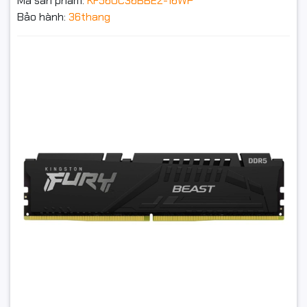
Mã sản phẩm:
KF560C36BBE2-16WP
Bảo hành:
36thang
Ram PC Kingston Fury Beast Black EXPO 16GB DDR5
6000MHz (KF560C36BBE2-16WP)
6.959.000₫
Đặt trước sản phẩm để nhận thêm nhiều ưu đãi bạn
nhé
GỬI THÔNG TIN