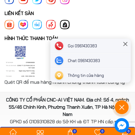
LIÊN KẾT SÀN
HÌNH THỨC THANH TOÁN
Gọi 0961430383
Chat 0961430383
Thông tin cửa hàng
Quét QR để mua hàng nhanh chóng thanh toán công ty
CÔNG TY CỔ PHẦN CNC-AI VIỆT NAM. Địa chỉ: Số 4, ngách
55/46 Chính Kinh, Phường Thanh Xuân, TP Hà Nội, Việt
Nam
GPKD số 0109310828 do Sở KH và ĐT TP HN cấp ngày
14/08/2020
0
0
0