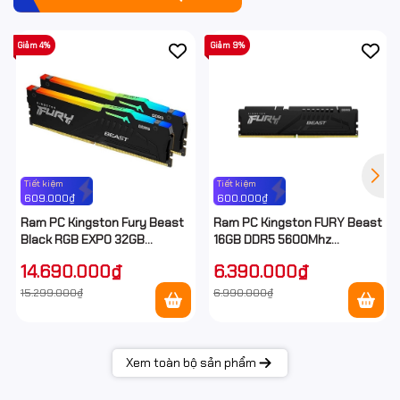
Giảm 4%
Giảm 9%
Tiết kiệm
Tiết kiệm
609.000₫
600.000₫
Ram PC Kingston Fury Beast
Ram PC Kingston FURY Beast
Black RGB EXPO 32GB
16GB DDR5 5600Mhz
(2x16GB) DDR5 6000Mhz
(KF556C40BB-16WP)
14.690.000₫
6.390.000₫
15.299.000₫
6.990.000₫
Xem toàn bộ sản phẩm