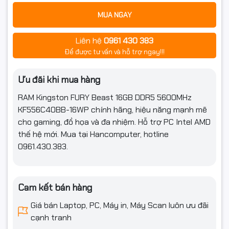
MUA NGAY
Liên hệ
0961 430 383
Để được tư vấn và hỗ trợ ngay!!!
Ưu đãi khi mua hàng
RAM Kingston FURY Beast 16GB DDR5 5600MHz
KF556C40BB-16WP chính hãng, hiệu năng mạnh mẽ
cho gaming, đồ họa và đa nhiệm. Hỗ trợ PC Intel AMD
thế hệ mới. Mua tại Hancomputer, hotline
0961.430.383.
Cam kết bán hàng
Giá bán Laptop, PC, Máy in, Máy Scan luôn ưu đãi
cạnh tranh