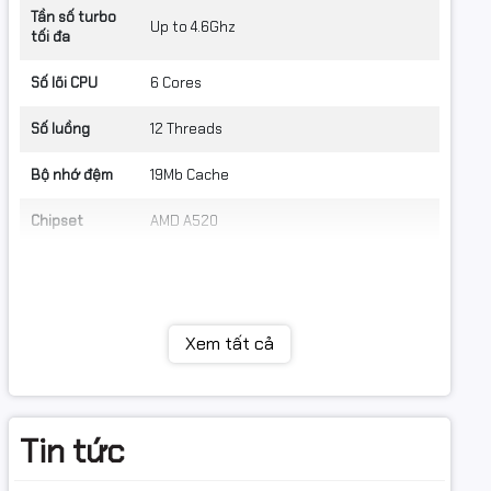
Tần số turbo
Up to 4.6Ghz
tối đa
Số lõi CPU
6 Cores
Số luồng
12 Threads
Bộ nhớ đệm
19Mb Cache
Chipset
AMD A520
Bộ nhớ RAM
Dung lượng
8Gb
RAM
Xem tất cả
Loại RAM
DDR4
Tốc độ Bus
3200 MHz
Tin tức
RAM
Hỗ trợ RAM tối
Max 64GB DDR4 3200 (OC) /