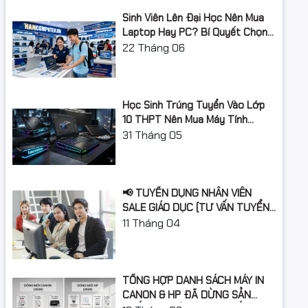
đa
2933/2800/2666/2400/2133 MHz
Sinh Viên Lên Đại Học Nên Mua
Laptop Hay PC? Bí Quyết Chọn
Khe cắm RAM
2 khe ram
Máy Tính Đúng Nhu Cầu, Không
22
Tháng 06
Lãng Phí Tiền Của Bố Mẹ
Ổ cứng
Dung lượng ổ
Học Sinh Trúng Tuyển Vào Lớp
512GB
cứng
10 THPT Nên Mua Máy Tính
Laptop Gì Năm Học 2026 -
31
Tháng 05
Loại ổ cứng
SSD
2027?
Chuẩn ổ cứng
Sata 3
📢 TUYỂN DỤNG NHÂN VIÊN
Card màn hình
SALE GIÁO DỤC (TƯ VẤN TUYỂN
SINH)
11
Tháng 04
Card đồ họa
VGA onboard
Kết nối
TỔNG HỢP DANH SÁCH MÁY IN
Kết nối không
Chọn thêm
CANON & HP ĐÃ DỪNG SẢN
dây