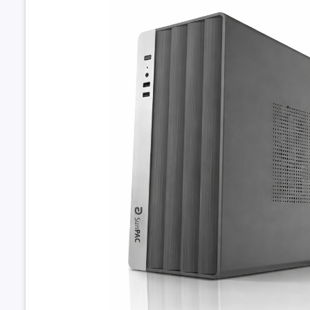
Phần mềm
Hệ điều h
Thông tin 
Bộ nguồn
Ổ quang
Phụ kiện
Kiểu dáng
Kích thướ
Trọng lượ