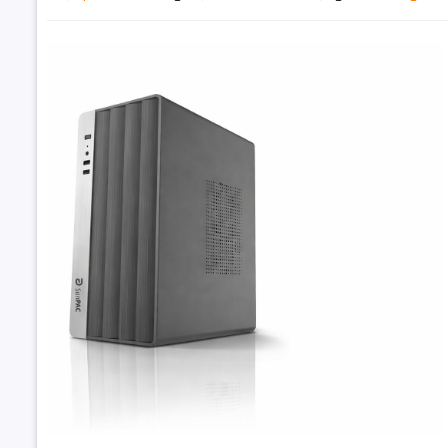
Đặt trư
Thôn
Bộ xử lý
Dòng CPU
Mã CPU
Tốc độ CP
Tần số tur
đa
Số lõi CPU
PC văn ph
Số luồng
5600GT/ 8GB
Bộ nhớ đ
9.