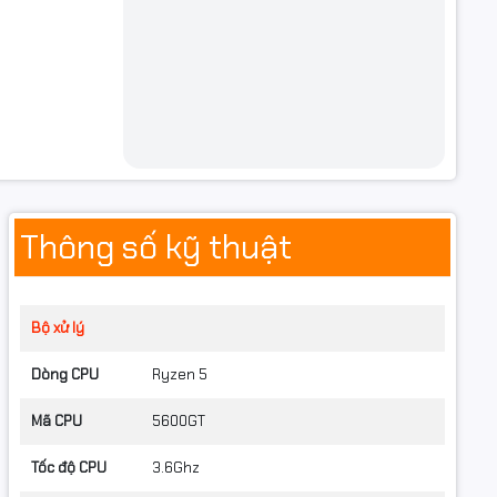
Thông số kỹ thuật
Bộ xử lý
Dòng CPU
Ryzen 5
N (RJ45)
Mã CPU
5600GT
Tốc độ CPU
3.6Ghz
PCIe