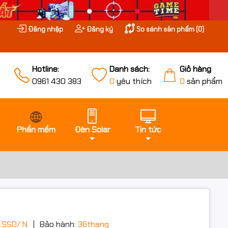
Đăng nhập
Đăng ký
So sánh sản phẩm (
0
)
Hotline:
Danh sách:
Giỏ hàng
0961 430 383
0
yêu thích
0
sản phẩm
Phần mềm
Đèn Solar
Tin tức
 SSD/ N
Bảo hành:
36thang