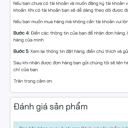
Nếu bạn chưa có tài khoản và muốn đăng ký tài khoản vu
Cổng kết nối phía sau
khoản. Khi có tài khoản bạn sẽ dễ dàng theo dõi được 
HDMI
Nếu bạn muốn mua hàng mà không cần tài khoản vui lò
LAN Gigabit RJ45
4 x USB 3.2 Gen 1
Bước 4:
Điền các thông tin của bạn để nhận đơn hàng, 
2 x USB 2.0
hàng của mình
PS/2 Keyboard & Mouse
Bước 5:
Xem lại thông tin đặt hàng, điền chú thích và g
3 x Audio jack
Ngoài ra, hệ thống hỗ trợ nhiều khe PCIe, thuận tiện nâ
Sau khi nhận được đơn hàng bạn gửi chúng tôi sẽ liên hệ
chỉ của bạn.
Thiết kế Mini Tower gọn gàng, phù hợp văn phòng
Trân trọng cảm ơn.
PC A5608S5 sở hữu kiểu dáng Mini Tower, kích thước 32
trong văn phòng, phòng làm việc tại nhà hoặc phòng họ
Nguồn ESPORT E350 – vận hành ổn định
Đánh giá sản phẩm
Trang bị nguồn ESPORT E350, hệ thống đảm bảo khả năng
năng, phù hợp cho nhu cầu sử dụng liên tục trong môi 