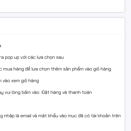
 khả năng vận hành mượt cho công việc hằng ngày.
p tối đa 64GB DDR4, giúp người dùng dễ dàng mở rộng
a
với HDD truyền thống:
ra pop up với các lựa chọn sau
ục mua hàng để lựa chọn thêm sản phẩm vào giỏ hàng
 vào xem giỏ hàng
văn phòng và dữ liệu cá nhân lâu dài.
 vui lòng bấm vào: Đặt hàng và thanh toán
ng nhập là email và mật khẩu vào mục đã có tài khoản trên