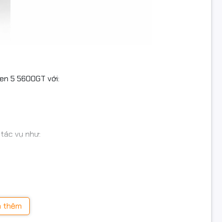
en 5 5600GT với:
 tác vụ như:
ị mượt mà, đáp ứng tốt nhu cầu trình chiếu, giải trí và làm
 thêm