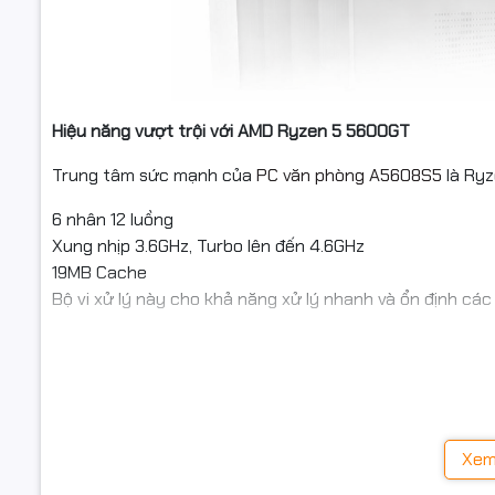
Hiệu năng vượt trội với AMD Ryzen 5 5600GT
Trung tâm sức mạnh của
PC văn phòng A5608S5
là Ryz
6 nhân 12 luồng
Xung nhịp 3.6GHz, Turbo lên đến 4.6GHz
19MB Cache
Bộ vi xử lý này cho khả năng xử lý nhanh và ổn định các
Làm việc văn phòng chuyên sâu
Phần mềm kế toán, quản lý, bán hàng
Học online, họp trực tuyến
Đa nhiệm nhiều ứng dụng cùng lúc
Card đồ họa VGA onboard Radeon Graphics
giúp hiển th
Xem
việc cơ bản mà không cần card đồ họa rời.