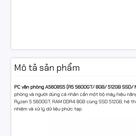
Chuẩn ổ c
Card màn 
Card đồ h
Kết nối
Kết nối k
dây
Mô tả sản phẩm
Thông số
(Lan/Wirel
PC văn phòng A5608S5 (R5 5600GT/ 8GB/ 512GB SSD/ 
Cổng giao 
phòng và người dùng cá nhân cần một bộ máy hiệu năng
trước
Ryzen 5 5600GT, RAM DDR4 8GB cùng SSD 512GB, hệ thố
nhiệm và xử lý dữ liệu phức tạp.
Cổng giao 
sau
Khe cắm 
rộng