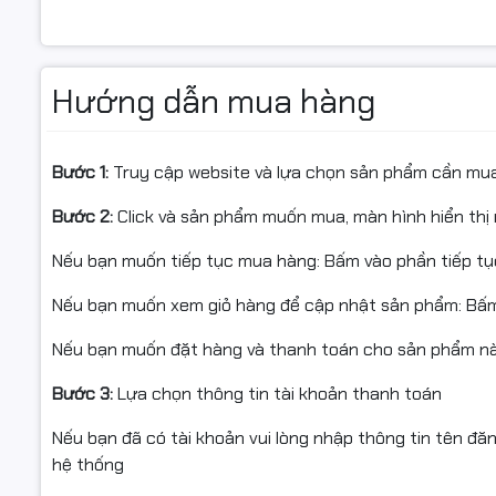
RAM 8GB DDR4 – sẵn sàng nâng cấp
PC được trang bị 8GB RAM DDR4 bus 3200MHz, đảm bảo
Hướng dẫn mua hàng
Mainboard chipset AMD A520 hỗ trợ 2 khe RAM, nâng cấ
khi khối lượng công việc tăng cao.
SSD 512GB – khởi động nhanh, truy xuất mượt
Bước 1:
Truy cập website và lựa chọn sản phẩm cần mu
Ổ cứng SSD 512GB SATA 3 mang lại tốc độ vượt trội so 
Bước 2:
Click và sản phẩm muốn mua, màn hình hiển thị 
Khởi động hệ điều hành nhanh
Nếu bạn muốn tiếp tục mua hàng: Bấm vào phần tiếp t
Mở ứng dụng gần như tức thì
Nếu bạn muốn xem giỏ hàng để cập nhật sản phẩm: Bấm
Tăng hiệu suất làm việc tổng thể
Dung lượng 512GB phù hợp để lưu trữ tài liệu, phần mềm 
Nếu bạn muốn đặt hàng và thanh toán cho sản phẩm này
Kết nối đầy đủ, thuận tiện mở rộng
Bước 3:
Lựa chọn thông tin tài khoản thanh toán
Cổng kết nối phía trước
Nếu bạn đã có tài khoản vui lòng nhập thông tin tên đă
hệ thống
2 x USB 2.0
Audio