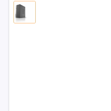
Chipset
Bộ nhớ R
Dung lượn
Loại RAM
Tốc độ Bu
Hỗ trợ RAM
đa
Khe cắm 
Ổ cứng
Dung lượn
cứng
Loại ổ cứn