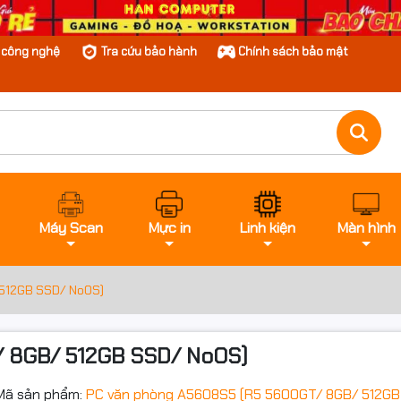
n công nghệ
Tra cứu bảo hành
Chính sách bảo mật
Máy Scan
Mực in
Linh kiện
Màn hình
 512GB SSD/ NoOS)
/ 8GB/ 512GB SSD/ NoOS)
Mã sản phẩm:
PC văn phòng A5608S5 (R5 5600GT/ 8GB/ 512GB