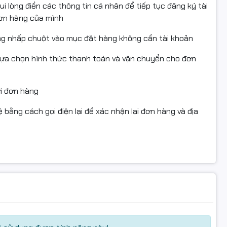
i lòng điền các thông tin cá nhân để tiếp tục đăng ký tài
đơn hàng của mình
ng nhấp chuột vào mục đặt hàng không cần tài khoản
lựa chọn hình thức thanh toán và vận chuyển cho đơn
ửi đơn hàng
ng cấp card đồ họa hoặc các thiết bị mở rộng khi cần.
 bằng cách gọi điện lại để xác nhận lại đơn hàng và địa
0 x 172 x 385 mm, trọng lượng khoảng 5kg, dễ dàng bố trí
c mà không chiếm nhiều diện tích.
 cấp điện ổn định, vận hành bền bỉ và tiết kiệm điện
trường văn phòng.