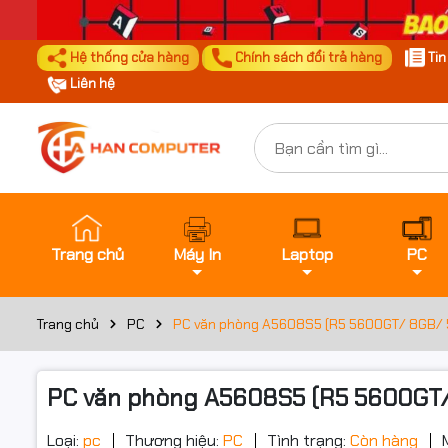
Hệ thống cửa hàng
Chính sách đổi trả hàng
Ti
Liên hệ
Trang chủ
Máy In
Laptop
PC
Trang chủ
PC
PC văn phòng A5608S5 (R5 5600GT/ 8GB/
PC văn phòng A5608S5 (R5 5600GT
Loại:
pc
Thương hiệu:
PC
Tình trạng:
Còn hàng