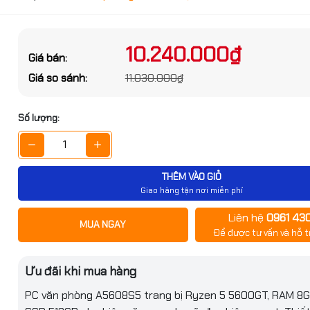
ớc sản phẩm
g số kỹ thuật
10.240.000₫
Giá bán:
Đặt trước sản phẩm để nhận thêm nh
Giá so sánh:
11.030.000₫
bạn nhé
Ryzen 5
Số lượng:
5600GT
U
3.6Ghz
THÊM VÀO GIỎ
bo tối
Giao hàng tận nơi miễn phí
Up to 4.6Ghz
Liên hệ
0961 43
GỬI THÔNG TIN
MUA NGAY
6 Cores
Để được tư vấn và hỗ t
òng A5608S5 (R5
12 Threads
/ 512GB SSD/ NoOS)
Ưu đãi khi mua hàng
ệm
19Mb Cache
750.000₫
PC văn phòng A5608S5 trang bị Ryzen 5 5600GT, RAM 8