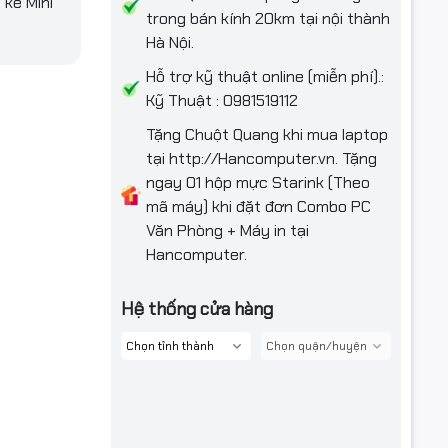
kế Mini
trong bán kính 20km tại nội thành
Hà Nội.
Hỗ trợ kỹ thuật online (miễn phí).:
Kỹ Thuật : 0981519112
Tặng Chuột Quang khi mua laptop
tại http://Hancomputer.vn. Tặng
ngay 01 hộp mực Starink (Theo
mã máy) khi đặt đơn Combo PC
Văn Phòng + Máy in tại
Hancomputer.
Hệ thống cửa hàng