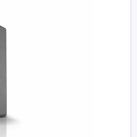
ành
NoOS
khác
ESPORT E350
Chọn thêm
Bàn phím, chuột chọn thêm
Mini Tower
c
320 x 172 x 385 mm
ng
5Kg