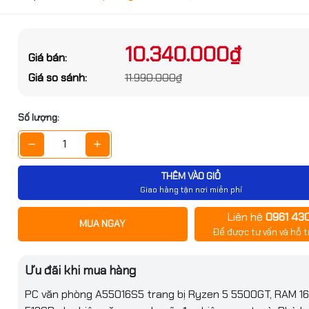
ớc sản phẩm
g số kỹ thuật
10.340.000₫
Giá bán:
Đặt trước sản phẩm để nhận thêm nh
Giá so sánh:
11.990.000₫
bạn nhé
Ryzen 5
Số lượng:
5500GT
U
3.6Ghz
THÊM VÀO GIỎ
bo
Giao hàng tận nơi miễn phí
Up to 4.4GHz
Liên hệ
0961 43
GỬI THÔNG TIN
MUA NGAY
6 Cores
Để được tư vấn và hỗ t
òng A55016S5 (R5
12 Threads
/ 512GB SSD/ NoOS)
Ưu đãi khi mua hàng
ệm
16Mb Cache
750.000₫
PC văn phòng A55016S5 trang bị Ryzen 5 5500GT, RAM 1