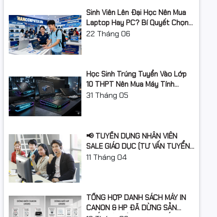
đa
2933/2800/2666/2400/2133 MHz
Sinh Viên Lên Đại Học Nên Mua
Laptop Hay PC? Bí Quyết Chọn
Khe cắm RAM
2 khe ram
Máy Tính Đúng Nhu Cầu, Không
22
Tháng 06
Lãng Phí Tiền Của Bố Mẹ
Ổ cứng
Dung lượng ổ
Học Sinh Trúng Tuyển Vào Lớp
512GB
cứng
10 THPT Nên Mua Máy Tính
Laptop Gì Năm Học 2026 -
31
Tháng 05
Loại ổ cứng
SSD
2027?
Chuẩn ổ cứng
Sata 3
📢 TUYỂN DỤNG NHÂN VIÊN
Card màn hình
SALE GIÁO DỤC (TƯ VẤN TUYỂN
SINH)
11
Tháng 04
Card đồ họa
VGA onboard
Kết nối
TỔNG HỢP DANH SÁCH MÁY IN
Kết nối không
Chọn thêm
CANON & HP ĐÃ DỪNG SẢN
dây