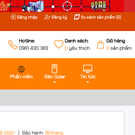
Đăng nhập
Đăng ký
So sánh sản phẩm (
0
)
Hotline:
Danh sách:
Giỏ hàng
0961 430 383
0
yêu thích
0
sản phẩm
Phần mềm
Đèn Solar
Tin tức
GB SSD/
Bảo hành:
36thang