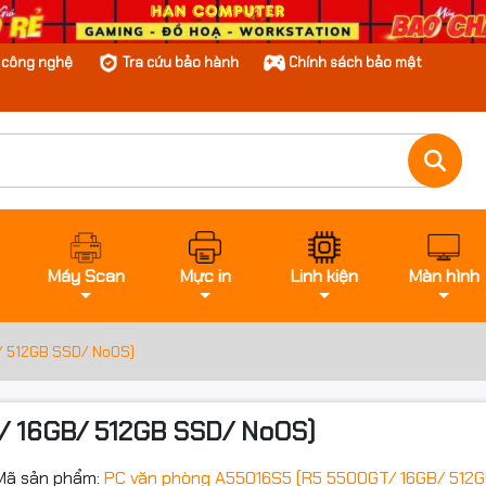
n công nghệ
Tra cứu bảo hành
Chính sách bảo mật
Máy Scan
Mực in
Linh kiện
Màn hình
/ 512GB SSD/ NoOS)
/ 16GB/ 512GB SSD/ NoOS)
Mã sản phẩm:
PC văn phòng A55016S5 (R5 5500GT/ 16GB/ 512