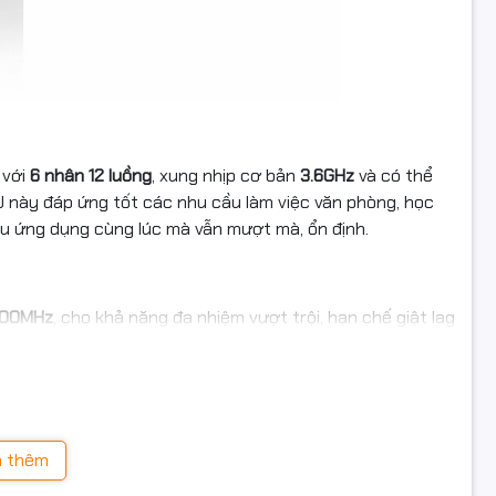
với
6 nhân 12 luồng
, xung nhịp cơ bản
3.6GHz
và có thể
U này đáp ứng tốt các nhu cầu làm việc văn phòng, học
ều ứng dụng cùng lúc mà vẫn mượt mà, ổn định.
200MHz
, cho khả năng đa nhiệm vượt trội, hạn chế giật lag
 Hệ thống hỗ trợ
nâng cấp tối đa 64GB RAM
, phù hợp cho
phần mềm khởi động nhanh chóng, rút ngắn thời gian chờ
 thêm
g tốt nhu cầu lưu trữ tài liệu, dữ liệu học tập, phần mềm