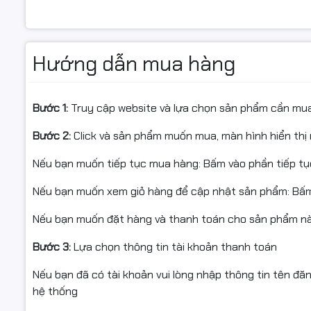
và giải trí cơ bản.
Kết nối đầy đủ – dễ dàng mở rộng
Hướng dẫn mua hàng
PC văn phòng A55016S5 hỗ trợ đầy đủ các cổng kết nối
Audio jack
, cho phép kết nối linh hoạt với màn hình và t
tiện khi nâng cấp card đồ họa hoặc các linh kiện bổ sun
Bước 1:
Truy cập website và lựa chọn sản phẩm cần mu
Thiết kế Mini Tower nhỏ gọn, hiện đại
Bước 2:
Click và sản phẩm muốn mua, màn hình hiển thị 
Với
kiểu dáng Mini Tower
, kích thước gọn nhẹ
320 x 172
Nếu bạn muốn tiếp tục mua hàng: Bấm vào phần tiếp t
trên bàn làm việc tại nhà, văn phòng hay phòng học mà
Nếu bạn muốn xem giỏ hàng để cập nhật sản phẩm: Bấm
Nguồn ổn định – vận hành bền bỉ
Nếu bạn muốn đặt hàng và thanh toán cho sản phẩm này
Hệ thống sử dụng
nguồn ESPORT E350
, cung cấp điện 
kiệm điện trong quá trình sử dụng lâu dài.
Bước 3:
Lựa chọn thông tin tài khoản thanh toán
Mua
PC văn phòng A55016S5
chính hãng tại Hancomput
Nếu bạn đã có tài khoản vui lòng nhập thông tin tên đă
hệ thống
Hancomputer.vn là
đại lý phân phối chính hãng
, cam kết