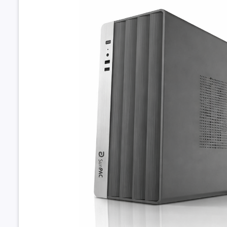
Khe cắm 
rộng
Phần mềm
Hệ điều h
Thông tin 
Bộ nguồn
Ổ quang
Phụ kiện
Kiểu dáng
Kích thướ
Trọng lượ