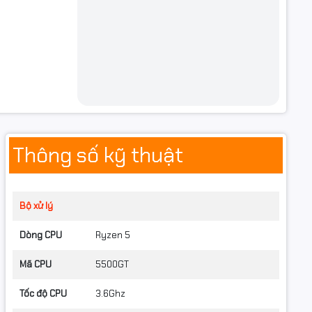
Thông số kỹ thuật
Bộ xử lý
Dòng CPU
Ryzen 5
Mã CPU
5500GT
(RJ45)
Tốc độ CPU
3.6Ghz