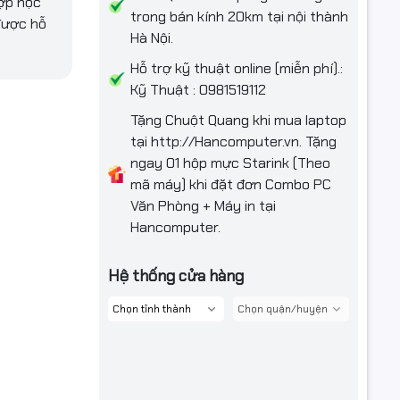
ợp học
trong bán kính 20km tại nội thành
được hỗ
Hà Nội.
Hỗ trợ kỹ thuật online (miễn phí).:
Kỹ Thuật : 0981519112
Tặng Chuột Quang khi mua laptop
tại http://Hancomputer.vn. Tặng
ngay 01 hộp mực Starink (Theo
mã máy) khi đặt đơn Combo PC
Văn Phòng + Máy in tại
Hancomputer.
Hệ thống cửa hàng