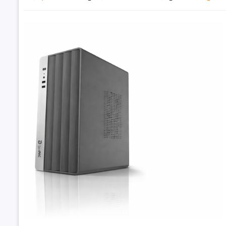
Đặt trư
Thôn
Bộ xử lý
Dòng CPU
Mã CPU
Tốc độ CP
Tần số tur
tối đa
Số lõi CPU
PC văn ph
Số luồng
5500GT/ 16GB
Bộ nhớ đ
9.