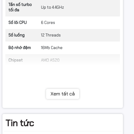
Ie 3.0/2.0
Tần số turbo
Up to 4.4GHz
tối đa
Số lõi CPU
6 Cores
Số luồng
12 Threads
Bộ nhớ đệm
16Mb Cache
Chipset
AMD A520
Bộ nhớ RAM
Dung lượng
16Gb (2x8Gb)
RAM
Xem tất cả
Loại RAM
DDR4
Tốc độ Bus
2666MHz/3200MHz
Tin tức
RAM
Hỗ trợ RAM tối
Max 64GB DDR4 3200 (OC) /