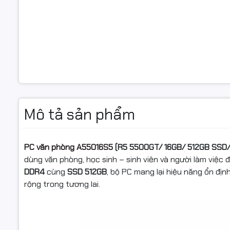
Loại ổ cứn
Chuẩn ổ c
Card màn 
Card đồ h
Kết nối
Mô tả sản phẩm
Kết nối k
dây
Thông số
PC văn phòng A55016S5
(R5 5500GT/ 16GB/ 512GB SSD
(Lan/Wirel
dùng văn phòng, học sinh – sinh viên và người làm việc
DDR4
cùng
SSD 512GB
, bộ PC mang lại hiệu năng ổn đị
Cổng giao
rộng trong tương lai.
tiếp trước
Cổng giao
tiếp sau