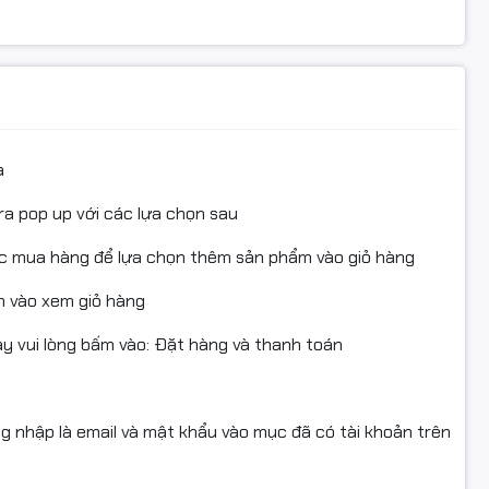
 phổ biến như
USB 3.2 Gen 1, USB 2.0, HDMI, LAN Gigabit,
hiết bị ngoại vi. Mainboard còn có
khe PCIe mở rộng
, thuận
g.
a
ra pop up với các lựa chọn sau
 x 385 mm
và trọng lượng khoảng
5kg
, bộ PC dễ dàng bố trí
ục mua hàng để lựa chọn thêm sản phẩm vào giỏ hàng
 vẫn đảm bảo tính thẩm mỹ và gọn gàng.
 vào xem giỏ hàng
 vui lòng bấm vào: Đặt hàng và thanh toán
năng ổn định, giúp máy hoạt động bền bỉ, an toàn và tiết
er.vn
ng nhập là email và mật khẩu vào mục đã có tài khoản trên
 mang đến cho bạn: