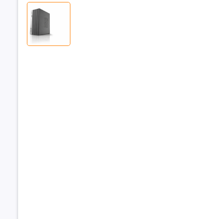
Chipset
Bộ nhớ R
Dung lượn
RAM
Loại RAM
Tốc độ Bu
RAM
Hỗ trợ RAM
đa
Khe cắm 
Ổ cứng
Dung lượn
cứng