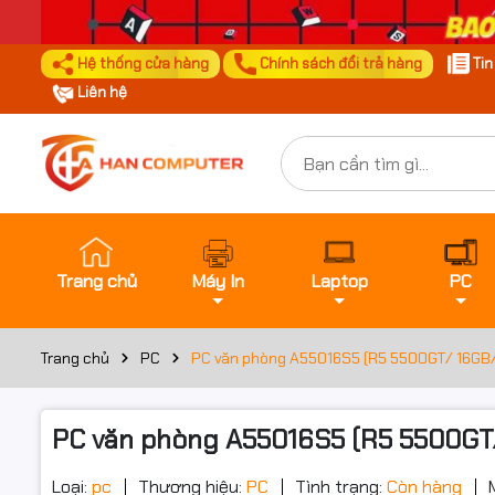
Hệ thống cửa hàng
Chính sách đổi trả hàng
Ti
Liên hệ
Trang chủ
Máy In
Laptop
PC
Trang chủ
PC
PC văn phòng A55016S5 (R5 5500GT/ 16GB
PC văn phòng A55016S5 (R5 5500GT
Loại:
pc
Thương hiệu:
PC
Tình trạng:
Còn hàng