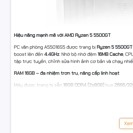
Hiệu năng mạnh mẽ với AMD Ryzen 5 5500GT
PC văn phòng A55016S5
được trang bị
Ryzen 5 5500GT
boost lên đến
4.4GHz
. Nhờ bộ nhớ đệm
16MB Cache
, CP
tập trực tuyến, chỉnh sửa hình ảnh cơ bản và chạy nhi
RAM 16GB – đa nhiệm trơn tru, nâng cấp linh hoạt
Máy được trang bị sẵn
16GB DDR4 (2x8GB)
bus
2666/3
khi mở nhiều tab trình duyệt hay phần mềm văn phòng.
người dùng có nhu cầu sử dụng lâu dài.
SSD 512GB – khởi động nhanh, truy xuất dữ liệu mượt
Ổ cứng
SSD 512GB chuẩn SATA 3
giúp hệ điều hành và 
Xem
và nâng cao hiệu suất tổng thể. Dung lượng 512GB đáp ứn