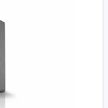
mở
G1 x PCIe 3.0/2.0 x16 (x16 mode) 1 x PCIe 3.0/2.0 x16 (x8 mode) 1 x PC
x16 (x4 mode) 2 x PCIe 2.0 x1
ành
NoOS
khác
ESPORT E350
Chọn thêm
Bàn phím, chuột chọn thêm
Mini Tower
c
320 x 172 x 385 mm
ng
5Kg