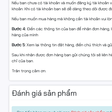
Nếu bạn chưa có tài khoản và muốn đăng ký tài khoản vu
Hàng
chính hãng 100% -
Bảo hành 36 tháng
✅
khoản. Khi có tài khoản bạn sẽ dễ dàng theo dõi được 
Giá cạnh tranh
, khuyến mãi hấp dẫn
✅
Tư vấn miễn phí
, hỗ trợ kỹ thuật trọn đời
✅
Nếu bạn muốn mua hàng mà không cần tài khoản vui lò
Giao hàng siêu tốc trong 2 giờ
tại khu vực nội thành
✅
Bước 4:
Điền các thông tin của bạn để nhận đơn hàng, 
Liên hệ ngay
0961.430.383
hoặc truy cập Hancomp
👉
📞
hàng của mình
nay!
Bước 5:
Xem lại thông tin đặt hàng, điền chú thích và g
Sau khi nhận được đơn hàng bạn gửi chúng tôi sẽ liên hệ
chỉ của bạn.
Trân trọng cảm ơn.
Đánh giá sản phẩm