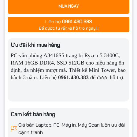
MUA NGAY
1 x PS/2 keyboard (purple) 1 x PS/2 mouse (green) 1
Cổng giao
x HDMI 1 x LAN (RJ45) port(s) 4 x USB 3.2 Gen 1 (blue)
tiếp sau
Liên hệ
0961 430 383
2 x USB 2.0 3 x Audio jack(s)
Để được tư vấn và hỗ trợ ngay!!!
G1 x PCIe 3.0/2.0 x16 (x16 mode) 1 x PCIe 3.0/2.0 x16
Khe cắm mở
(x8 mode) 1 x PCIe 3.0/2.0 x16 (x4 mode) 2 x PCIe 2.0
rộng
Ưu đãi khi mua hàng
x1
PC văn phòng A3416S5 trang bị Ryzen 5 3400G,
Phần mềm
RAM 16GB DDR4, SSD 512GB cho hiệu năng ổn
định, đa nhiệm mượt mà. Thiết kế Mini Tower, bảo
Hệ điều hành
NoOS
hành 3 năm. Liên hệ
0961.430.383
để được hỗ trợ.
Thông tin khác
Bộ nguồn
ATX350
Ổ quang
Chọn thêm
Cam kết bán hàng
Phụ kiện
Bàn phím, chuột chọn thêm
Giá bán Laptop, PC, Máy in, Máy Scan luôn ưu đãi
cạnh tranh
Kiểu dáng
Mini Tower