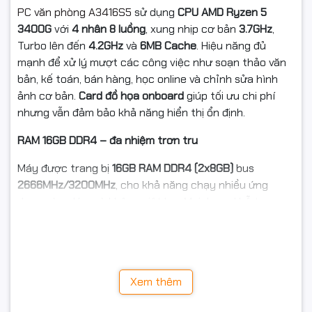
PC văn phòng A3416S5
sử dụng
CPU AMD Ryzen 5
3400G
với
4 nhân 8 luồng
, xung nhịp cơ bản
3.7GHz
,
Turbo lên đến
4.2GHz
và
6MB Cache
. Hiệu năng đủ
mạnh để xử lý mượt các công việc như soạn thảo văn
bản, kế toán, bán hàng, học online và chỉnh sửa hình
ảnh cơ bản.
Card đồ họa onboard
giúp tối ưu chi phí
nhưng vẫn đảm bảo khả năng hiển thị ổn định.
RAM 16GB DDR4 – đa nhiệm trơn tru
Máy được trang bị
16GB RAM DDR4 (2x8GB)
bus
2666MHz/3200MHz
, cho khả năng chạy nhiều ứng
dụng cùng lúc mà không giật lag. Mainboard hỗ trợ
nâng cấp
tối đa 64GB RAM
, sẵn sàng mở rộng khi nhu
cầu tăng cao.
SSD 512GB – khởi động nhanh, truy xuất mượt
Xem thêm
Ổ cứng
SSD 512GB SATA 3
giúp rút ngắn thời gian khởi
động hệ điều hành, mở phần mềm nhanh và tăng hiệu