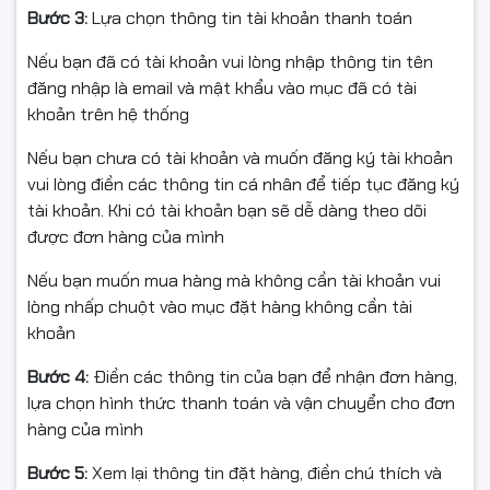
Thiết kế Mini Tower gọn nhẹ
Bước 3:
Lựa chọn thông tin tài khoản thanh toán
Với
kiểu dáng Mini Tower
, kích thước
320 x 172 x 385
Nếu bạn đã có tài khoản vui lòng nhập thông tin tên
mm
, trọng lượng khoảng
5kg
, PC A3416S5 dễ bố trí tại
đăng nhập là email và mật khẩu vào mục đã có tài
văn phòng hoặc bàn làm việc tại nhà.
khoản trên hệ thống
Nguồn ATX350 ổn định – vận hành bền bỉ
Nếu bạn chưa có tài khoản và muốn đăng ký tài khoản
vui lòng điền các thông tin cá nhân để tiếp tục đăng ký
Bộ nguồn
ATX350
đảm bảo cấp điện ổn định, giúp hệ
tài khoản. Khi có tài khoản bạn sẽ dễ dàng theo dõi
thống hoạt động liên tục, tiết kiệm điện năng và kéo dài
được đơn hàng của mình
tuổi thọ linh kiện.
Nếu bạn muốn mua hàng mà không cần tài khoản vui
Mua
PC văn phòng A3416S5
chính hãng tại
lòng nhấp chuột vào mục đặt hàng không cần tài
Hancomputer.vn
khoản
Hancomputer.vn là
đại lý phân phối chính hãng
, cam kết
Bước 4:
Điền các thông tin của bạn để nhận đơn hàng,
mang đến cho bạn:
lựa chọn hình thức thanh toán và vận chuyển cho đơn
hàng của mình
Hàng
chính hãng 100% -
Bảo hành 36 tháng
✅
Giá cạnh tranh
, khuyến mãi hấp dẫn
✅
Bước 5:
Xem lại thông tin đặt hàng, điền chú thích và
Tư vấn miễn phí
, hỗ trợ kỹ thuật trọn đời
✅