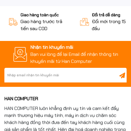
Trọng lượng
5Kg
Giao hàng toàn quốc
Đổi trả dễ dàng
Bảo hành
Bảo hành 3 năm
Giao hàng trước trả
Đổi mới trong 15 n
tiền sau COD
đầu
Nhận tin khuyến mãi
Bạn vui lòng để lại Email để nhận thông tin
khuyến mãi từ Han Computer
HAN COMPUTER
HAN COMPUTER luôn khẳng định uy tín và cam kết đẩy
mạnh thương hiệu máy tính, máy in dịch vụ chăm sóc
khách hàng đồng thời đưa đến tay khách hàng cuối cùng
giá sản phẩm là tốt nhất, Hiện đại hoá doanh nghiệp trong