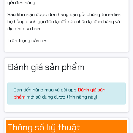
gửi đơn hàng
Giao hàng siêu tốc trong 2 giờ
tại khu vực nội thành
✅
Sau khi nhận được đơn hàng bạn gửi chúng tôi sẽ liên
Liên hệ ngay
0961.430.383
hoặc truy cập
👉
📞
hệ bằng cách gọi điện lại để xác nhận lại đơn hàng và
Hancomputer.vn để được tư vấn và nhận ưu đãi tốt
địa chỉ của bạn.
nhất hôm nay!
Trân trọng cảm ơn.
Đánh giá sản phẩm
Bạn tiến hàng mua và cài app
Đánh giá sản
phẩm
mới sử dụng được tính năng này!
Thông số kỹ thuật