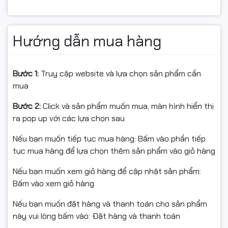
quả làm việc. Dung lượng đủ dùng cho tài liệu, phần
mềm văn phòng và dữ liệu cá nhân.
Hướng dẫn mua hàng
Kết nối đầy đủ, dễ dàng mở rộng
Cổng trước
Bước 1:
Truy cập website và lựa chọn sản phẩm cần
2 x USB 2.0
mua
Audio
Bước 2:
Click và sản phẩm muốn mua, màn hình hiển thị
Cổng sau
ra pop up với các lựa chọn sau
HDMI
Nếu bạn muốn tiếp tục mua hàng: Bấm vào phần tiếp
LAN Gigabit RJ45
tục mua hàng để lựa chọn thêm sản phẩm vào giỏ hàng
4 x USB 3.2 Gen 1
2 x USB 2.0
Nếu bạn muốn xem giỏ hàng để cập nhật sản phẩm:
PS/2 Keyboard & Mouse
Bấm vào xem giỏ hàng
3 x Audio jack
Ngoài ra, hệ thống có nhiều
khe PCIe
hỗ trợ nâng cấp
Nếu bạn muốn đặt hàng và thanh toán cho sản phẩm
card đồ họa hoặc linh kiện mở rộng khi cần thiết.
này vui lòng bấm vào: Đặt hàng và thanh toán