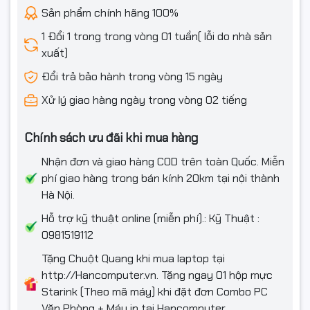
Sản phẩm chính hãng 100%
Kích thước
320 x 172 x 385 mm
1 Đổi 1 trong trong vòng 01 tuần( lỗi do nhà sản
xuất)
Trọng lượng
5Kg
Đổi trả bảo hành trong vòng 15 ngày
Bảo hành
Bảo hành 3 năm
Xử lý giao hàng ngày trong vòng 02 tiếng
Chính sách ưu đãi khi mua hàng
Nhận đơn và giao hàng COD trên toàn Quốc. Miễn
phí giao hàng trong bán kính 20km tại nội thành
Hà Nội.
Hỗ trợ kỹ thuật online (miễn phí).: Kỹ Thuật :
0981519112
Tặng Chuột Quang khi mua laptop tại
http://Hancomputer.vn. Tặng ngay 01 hộp mực
Starink (Theo mã máy) khi đặt đơn Combo PC
Văn Phòng + Máy in tại Hancomputer.