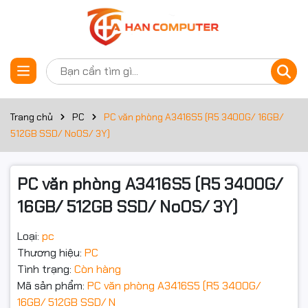
Thông số kỹ thuật
Đặt trước sản phẩm
Bộ xử lý
Dòng CPU
Ryzen 5
Trang chủ
PC
PC văn phòng A3416S5 (R5 3400G/ 16GB/
512GB SSD/ NoOS/ 3Y)
Công nghệ
CPU
PC văn phòng A3416S5 (R5 3400G/
Mã CPU
3400G
16GB/ 512GB SSD/ NoOS/ 3Y)
Tốc độ CPU
3.7Ghz
Loại:
pc
Tần số turbo
Up to 4.2Ghz
Thương hiệu:
PC
tối đa
Tình trạng:
Còn hàng
Số lõi CPU
4 Cores
Mã sản phẩm:
PC văn phòng A3416S5 (R5 3400G/
16GB/ 512GB SSD/ N