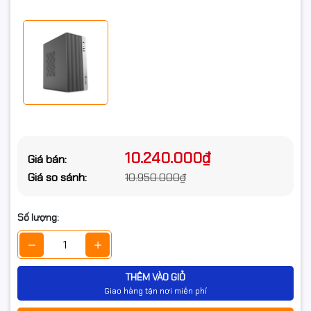
Dung lượng ổ
512GB
cứng
Loại ổ cứng
SSD
Chuẩn ổ cứng
Sata 3
Card màn hình
Card đồ họa
VGA onboard
10.240.000₫
Giá bán:
Giá so sánh:
10.950.000₫
Kết nối
Kết nối không
Chọn thêm
Số lượng:
dây
Thông số
Gigabit LAN
(Lan/Wireless)
THÊM VÀO GIỎ
Giao hàng tận nơi miễn phí
Cổng giao
2xUSB 2.0, Audio
tiếp trước