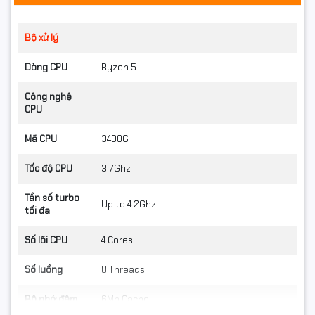
Bộ xử lý
Dòng CPU
Ryzen 5
Công nghệ
CPU
Mã CPU
3400G
Tốc độ CPU
3.7Ghz
Tần số turbo
Up to 4.2Ghz
tối đa
Số lõi CPU
4 Cores
Số luồng
8 Threads
Bộ nhớ đệm
6Mb Cache