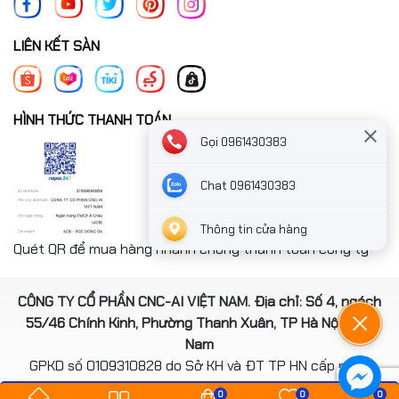
LIÊN KẾT SÀN
HÌNH THỨC THANH TOÁN
Gọi 0961430383
Chat 0961430383
Thông tin cửa hàng
Quét QR để mua hàng nhanh chóng thanh toán công ty
CÔNG TY CỔ PHẦN CNC-AI VIỆT NAM. Địa chỉ: Số 4, ngách
55/46 Chính Kinh, Phường Thanh Xuân, TP Hà Nội, Việt
Nam
GPKD số 0109310828 do Sở KH và ĐT TP HN cấp ngày
14/08/2020
0
0
0