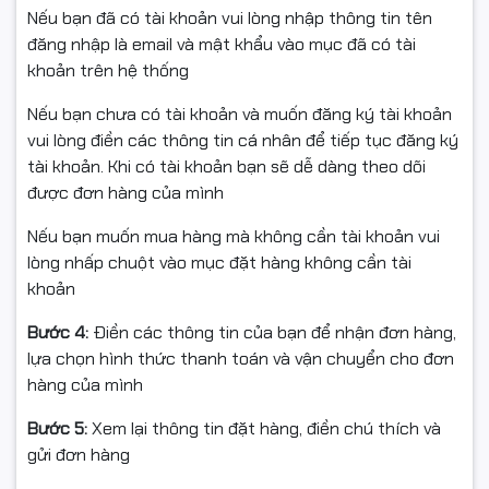
Nếu bạn đã có tài khoản vui lòng nhập thông tin tên
3 x Audio jack
đăng nhập là email và mật khẩu vào mục đã có tài
Hệ thống còn hỗ trợ nhiều
khe PCIe
, cho phép người
khoản trên hệ thống
dùng nâng cấp card đồ họa hoặc các thiết bị mở rộng
khác khi cần.
Nếu bạn chưa có tài khoản và muốn đăng ký tài khoản
vui lòng điền các thông tin cá nhân để tiếp tục đăng ký
Thiết kế Mini Tower gọn gàng, phù hợp mọi không gian
tài khoản. Khi có tài khoản bạn sẽ dễ dàng theo dõi
PC văn phòng A3216S5 sở hữu thiết kế
Mini Tower
, kích
được đơn hàng của mình
thước
320 x 172 x 385 mm
, trọng lượng khoảng
5kg
, dễ
Nếu bạn muốn mua hàng mà không cần tài khoản vui
bố trí trên bàn làm việc hoặc trong không gian văn
lòng nhấp chuột vào mục đặt hàng không cần tài
phòng nhỏ mà vẫn đảm bảo khả năng tản nhiệt tốt.
khoản
Nguồn ESPORT E350 – vận hành bền bỉ
Bước 4:
Điền các thông tin của bạn để nhận đơn hàng,
Trang bị
nguồn ESPORT E350
, hệ thống đảm bảo cấp
lựa chọn hình thức thanh toán và vận chuyển cho đơn
điện ổn định, giúp PC hoạt động bền bỉ, tiết kiệm điện
hàng của mình
năng và an toàn trong quá trình sử dụng lâu dài.
Bước 5:
Xem lại thông tin đặt hàng, điền chú thích và
Phụ kiện kèm theo và bảo hành
gửi đơn hàng