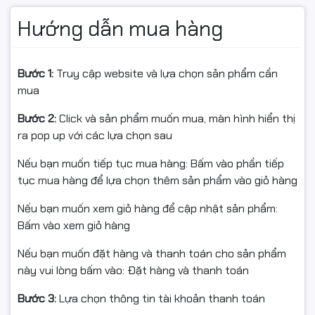
SSD 512GB – khởi động nhanh, lưu trữ thoải mái
Hướng dẫn mua hàng
Ổ cứng
SSD 512GB SATA 3
giúp PC khởi động hệ điều
hành nhanh, mở ứng dụng gần như tức thì và truy xuất
dữ liệu mượt mà. Dung lượng 512GB đáp ứng tốt nhu
Bước 1:
Truy cập website và lựa chọn sản phẩm cần
cầu lưu trữ tài liệu, phần mềm làm việc và dữ liệu cá
mua
nhân.
Bước 2:
Click và sản phẩm muốn mua, màn hình hiển thị
Kết nối đầy đủ, dễ dàng mở rộng
ra pop up với các lựa chọn sau
Cổng kết nối phía trước
Nếu bạn muốn tiếp tục mua hàng: Bấm vào phần tiếp
tục mua hàng để lựa chọn thêm sản phẩm vào giỏ hàng
2 x USB 2.0
Audio
Nếu bạn muốn xem giỏ hàng để cập nhật sản phẩm:
Cổng kết nối phía sau
Bấm vào xem giỏ hàng
HDMI
Nếu bạn muốn đặt hàng và thanh toán cho sản phẩm
LAN Gigabit RJ45
này vui lòng bấm vào: Đặt hàng và thanh toán
4 x USB 3.2 Gen 1
2 x USB 2.0
Bước 3:
Lựa chọn thông tin tài khoản thanh toán
PS/2 Keyboard & Mouse