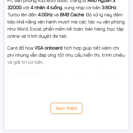
PC văn phòng A3216S5
được trang bị
AMD Ryzen 3
3200G
với
4 nhân 4 luồng
, xung nhịp cơ bản
3.6GHz
,
Turbo lên đến
4.0GHz
và
6MB Cache
. Bộ xử lý này đảm
bảo khả năng vận hành mượt mà các tác vụ văn phòng
như Word, Excel, phần mềm kế toán, bán hàng, học tập
online và trình duyệt đa tab.
Card đồ họa
VGA onboard
tích hợp giúp tiết kiệm chi
phí nhưng vẫn đáp ứng tốt nhu cầu hiển thị, trình chiếu
và giải trí cơ bản.
RAM 16GB DDR4 – đa nhiệm mượt, nâng cấp linh hoạt
Máy được trang bị
16GB RAM DDR4 (2x8GB)
bus
2666MHz/3200MHz
, giúp xử lý đa nhiệm hiệu quả, hạn
chế giật lag khi mở nhiều ứng dụng cùng lúc. Mainboard
chipset
AMD A520
hỗ trợ
2 khe RAM
, nâng cấp
tối đa
Xem thêm
64GB
, phù hợp cho người dùng có kế hoạch mở rộng
trong tương lai.