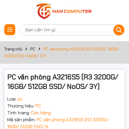
Thông số kỹ thuật
Đặt trước sản phẩm
Bộ xử lý
Dòng CPU
Ryzen 3
Trang chủ
PC
PC văn phòng A3216S5 (R3 3200G/ 16GB/
512GB SSD/ NoOS/ 3Y)
Công nghệ
CPU
PC văn phòng A3216S5 (R3 3200G/
Mã CPU
3200G
16GB/ 512GB SSD/ NoOS/ 3Y)
Tốc độ CPU
3.6Ghz
Loại:
pc
Tần số turbo
Up to 4.0Ghz
Thương hiệu:
PC
tối đa
Tình trạng:
Còn hàng
Số lõi CPU
4 Cores
Mã sản phẩm:
PC văn phòng A3216S5 (R3 3200G/
16GB/ 512GB SSD/ N