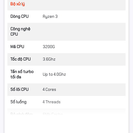
Bộ xử lý
Dòng CPU
Ryzen 3
Công nghệ
CPU
Mã CPU
3200G
Tốc độ CPU
3.6Ghz
Tần số turbo
Up to 4.0Ghz
tối đa
Số lõi CPU
4 Cores
Số luồng
4 Threads
Bộ nhớ đệm
6Mb Cache
Chipset
AMD A520