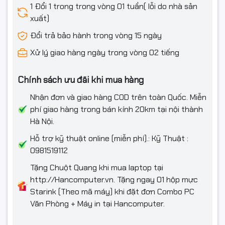
1 Đổi 1 trong trong vòng 01 tuần( lỗi do nhà sản
xuất)
Kích thước
320 x 172 x 385 mm
Đổi trả bảo hành trong vòng 15 ngày
Trọng lượng
5Kg
Xử lý giao hàng ngày trong vòng 02 tiếng
Phím, chuột
Kèm bàn phím, chuột
Chính sách ưu đãi khi mua hàng
Nhận đơn và giao hàng COD trên toàn Quốc. Miễn
phí giao hàng trong bán kính 20km tại nội thành
Hà Nội.
Hỗ trợ kỹ thuật online (miễn phí).: Kỹ Thuật :
0981519112
Tặng Chuột Quang khi mua laptop tại
http://Hancomputer.vn. Tặng ngay 01 hộp mực
Starink (Theo mã máy) khi đặt đơn Combo PC
Văn Phòng + Máy in tại Hancomputer.