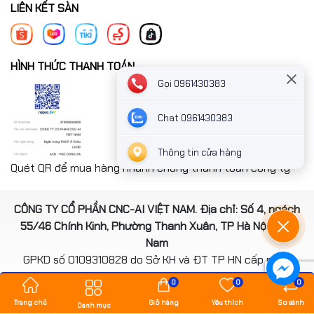
LIÊN KẾT SÀN
HÌNH THỨC THANH TOÁN
Gọi 0961430383
Chat 0961430383
Thông tin cửa hàng
Quét QR để mua hàng nhanh chóng thanh toán công ty
CÔNG TY CỔ PHẦN CNC-AI VIỆT NAM. Địa chỉ: Số 4, ngách
55/46 Chính Kinh, Phường Thanh Xuân, TP Hà Nội, Việt
Nam
GPKD số 0109310828 do Sở KH và ĐT TP HN cấp ngày
14/08/2020
0
0
0
*** Website đã đươc cấp phép của Bộ Công Thương
Trang chủ
Giỏ hàng
Yêu thích
So sánh
Danh mục