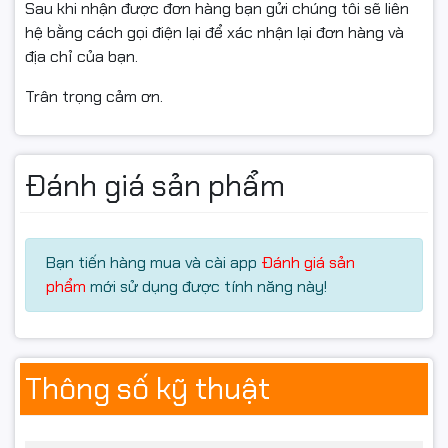
Sản phẩm
kèm bàn phím và chuột
, thuận tiện sử dụng
Sau khi nhận được đơn hàng bạn gửi chúng tôi sẽ liên
ngay. PC văn phòng A3216S5 được
bảo hành 3 năm
,
hệ bằng cách gọi điện lại để xác nhận lại đơn hàng và
mang lại sự yên tâm cho cá nhân và doanh nghiệp khi
địa chỉ của bạn.
đầu tư.
Trân trọng cảm ơn.
Mua
PC văn phòng A3216S5
chính hãng tại
Hancomputer.vn
Đánh giá sản phẩm
Hancomputer.vn là
đại lý phân phối chính hãng
, cam kết
mang đến cho bạn:
Hàng
chính hãng 100% -
Bảo hành 36 tháng
✅
Bạn tiến hàng mua và cài app
Đánh giá sản
Giá cạnh tranh
, khuyến mãi hấp dẫn
✅
phẩm
mới sử dụng được tính năng này!
Tư vấn miễn phí
, hỗ trợ kỹ thuật trọn đời
✅
Giao hàng siêu tốc trong 2 giờ
tại khu vực nội thành
✅
Liên hệ ngay
0961.430.383
hoặc truy cập
👉
📞
Hancomputer.vn để được tư vấn và nhận ưu đãi tốt
Thông số kỹ thuật
nhất hôm nay!