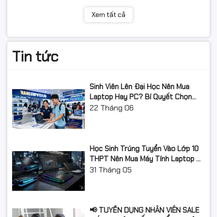
Bộ nhớ RAM
Xem tất cả
Dung lượng
16Gb (2x8Gb)
RAM
Tin tức
Loại RAM
DDR4
Tốc độ Bus
2666MHz/3200MHz
Sinh Viên Lên Đại Học Nên Mua
RAM
Laptop Hay PC? Bí Quyết Chọn
Máy Tính Đúng Nhu Cầu, Không
22
Tháng 06
Hỗ trợ RAM tối
Max 64GB DDR4 3200 (OC) /
Lãng Phí Tiền Của Bố Mẹ
đa
2933/2800/2666/2400/2133 MHz
Khe cắm RAM
2 khe ram
Học Sinh Trúng Tuyển Vào Lớp 10
THPT Nên Mua Máy Tính Laptop Gì
Ổ cứng
Năm Học 2026 - 2027?
31
Tháng 05
Dung lượng ổ
512GB
cứng
Loại ổ cứng
SSD
📢 TUYỂN DỤNG NHÂN VIÊN SALE