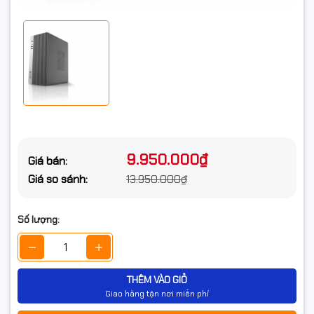
Dung lượng ổ
512GB
cứng
Loại ổ cứng
SSD
Chuẩn ổ cứng
Sata 3
Card màn hình
Card đồ họa
VGA onboard
9.950.000₫
Giá bán:
Giá so sánh:
13.950.000₫
Kết nối
Kết nối không
Chọn thêm
Số lượng:
dây
Thông số
Gigabit LAN
(Lan/Wireless)
THÊM VÀO GIỎ
Giao hàng tận nơi miễn phí
Cổng giao
2xUSB 2.0, Audio
tiếp trước