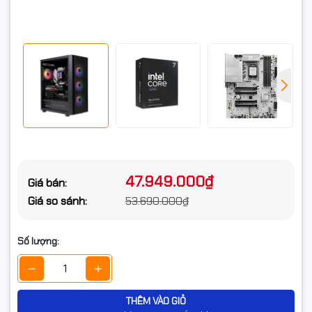
SN350 500GB WDS500G2G0C
Chi tiết ổ cứng/ SSD
(NVMe PCIe/ Gen3x4 M2.2280/
2400MB/s/ 1500MB/s)( Bảo
hành 36 tháng)
MSI GeForce RTX 5060 Ti 16G
Chi tiết Vga
SHADOW 2X OC (GDDR7/ 128 bit)
( Bảo hành 36 tháng)
Tản nhiệt nước AIO MSI MAG
CORELIQUID A13 360 – Màu Đen
Tản nhiệt CPU
(LED ARGB) ( Bảo hành 36
tháng)
47.949.000₫
Giá bán:
Nguồn máy tính MSI MAG
Giá so sánh:
53.690.000₫
A750GL PCIe5 (750W/ 80 Plus
Bộ nguồn
Gold/ Full-Modular/ Đen/ ATX) (
Bảo hành 60 tháng)
Số lượng:
Vỏ máy tính MSI MAG FORGE
Vỏ Case
320R AIRFLOW Black ( ATX - 4
Fan ARGB)( Bảo hành 12 tháng)
THÊM VÀO GIỎ