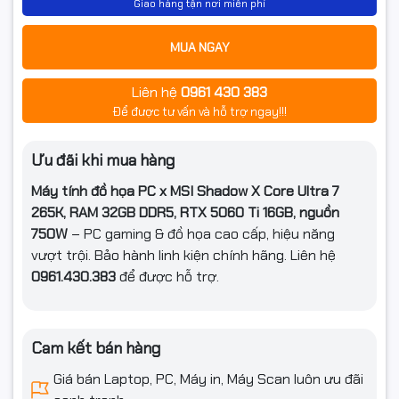
Giao hàng tận nơi miễn phí
Phím, chuột
Chọn thêm
Kích thước
472.5 x 210 x 498 mm
MUA NGAY
Hệ điều hành
NoOS
Liên hệ
0961 430 383
Để được tư vấn và hỗ trợ ngay!!!
Bảo hành
Theo linh kiện
Ưu đãi khi mua hàng
Máy tính đồ họa PC x MSI Shadow X Core Ultra 7
265K, RAM 32GB DDR5, RTX 5060 Ti 16GB, nguồn
750W
– PC gaming & đồ họa cao cấp, hiệu năng
vượt trội. Bảo hành linh kiện chính hãng. Liên hệ
0961.430.383
để được hỗ trợ.
Cam kết bán hàng
Giá bán Laptop, PC, Máy in, Máy Scan luôn ưu đãi