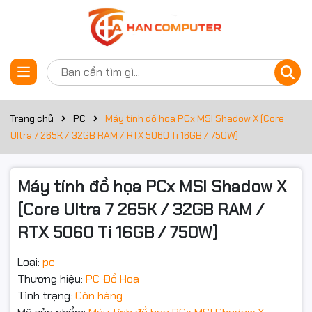
Thông số kỹ thuật
Đặt trước sản phẩm
Bộ nhớ RAM
32GB
Dung lượng ổ cứng
500GB
Trang chủ
PC
Máy tính đồ họa PCx MSI Shadow X (Core
Ultra 7 265K / 32GB RAM / RTX 5060 Ti 16GB / 750W)
Loại ổ cứng
SSD
Card đồ họa
RTX 5060TI
Máy tính đồ họa PCx MSI Shadow X
(Core Ultra 7 265K / 32GB RAM /
THÔNG TIN CHUNG
RTX 5060 Ti 16GB / 750W)
Dòng CPU
Core Ultra 7
Loại:
pc
Công nghệ CPU
Thương hiệu:
PC Đồ Hoạ
Tình trạng:
Còn hàng
Mã CPU
Core Ultra 7 265K