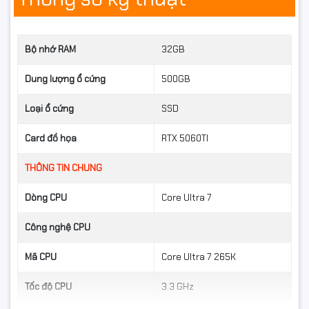
vượt trội
PC Shadow X được trang bị
Kingston Fury Beast 32GB
Bộ nhớ RAM
32GB
(2x16GB) DDR5 5600MHz
, mang lại:
Dung lượng ổ cứng
Khả năng đa nhiệm cực kỳ mượt mà
500GB
·
Tốc độ phản hồi nhanh, tối ưu hiệu suất hệ thống
·
Loại ổ cứng
SSD
Phù hợp cho đồ họa, lập trình, dựng phim và gaming
·
Card đồ họa
RTX 5060TI
nặng
THÔNG TIN CHUNG
Dung lượng 32GB DDR5 giúp hệ thống luôn sẵn sàng
cho mọi tác vụ chuyên sâu.
Dòng CPU
Core Ultra 7
Công nghệ CPU
Mã CPU
Core Ultra 7 265K
Tốc độ CPU
3.3 GHz