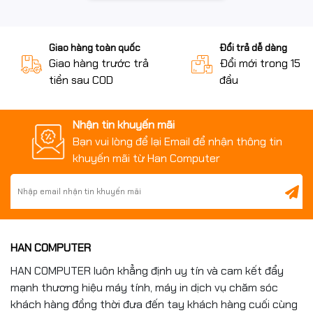
Giao hàng toàn quốc
Đổi trả dễ dàng
Giao hàng trước trả
Đổi mới trong 15 n
Tản nhiệt nước AIO 360mm
tiền sau COD
đầu
– Giữ hiệu năng luôn ổn
Nhận tin khuyến mãi
định
Bạn vui lòng để lại Email để nhận thông tin
khuyến mãi từ Han Computer
Hệ thống được trang bị
MSI MAG CORELIQUID A13 360
,
giúp:
Giữ CPU mát mẻ khi tải nặng
·
HAN COMPUTER
Hoạt động ổn định trong thời gian dài
·
HAN COMPUTER luôn khẳng định uy tín và cam kết đẩy
LED ARGB tăng tính thẩm mỹ cho dàn máy
·
mạnh thương hiệu máy tính, máy in dịch vụ chăm sóc
khách hàng đồng thời đưa đến tay khách hàng cuối cùng
Tản nhiệt nước 360mm đảm bảo Core Ultra 7 265K luôn