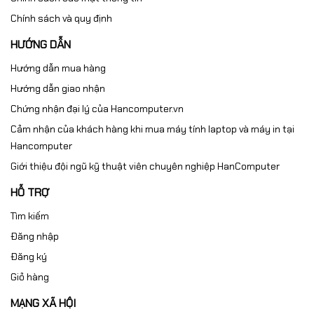
Chính sách và quy định
Case MSI MAG FORGE
HƯỚNG DẪN
320R AIRFLOW – Thoáng
Hướng dẫn mua hàng
khí, đậm chất gaming
Hướng dẫn giao nhận
Chứng nhận đại lý của Hancomputer.vn
Thiết kế ATX rộng rãi, tối ưu luồng gió
·
Cảm nhận của khách hàng khi mua máy tính laptop và máy in tại
Hancomputer
Được trang bị 4 fan ARGB
·
Giới thiệu đội ngũ kỹ thuật viên chuyên nghiệp HanComputer
Ngoại hình hiện đại, mạnh mẽ
·
HỖ TRỢ
Case phù hợp cho cả góc gaming cao cấp lẫn không
Tìm kiếm
gian làm việc chuyên nghiệp.
Đăng nhập
Mua
máy tính đồ họa PC x
Đăng ký
Giỏ hàng
MSI Shadow X
chính hãng
MẠNG XÃ HỘI