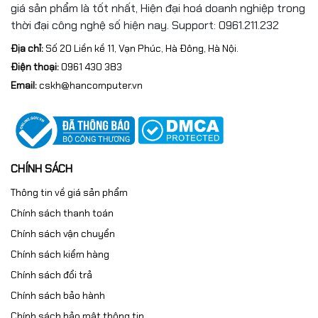
giá sản phẩm là tốt nhất, Hiện đại hoá doanh nghiệp trong
phát huy tối đa sức mạnh.
thời đại công nghệ số hiện nay. Support: 0961.211.232
Nguồn 750W 80 Plus Gold
Địa chỉ:
Số 20 Liền kề 11, Vạn Phúc, Hà Đông, Hà Nội.
Điện thoại:
0961 430 383
– An toàn, sẵn sàng nâng
Email:
cskh@hancomputer.vn
cấp
PC sử dụng
MSI MAG A750GL PCIe5 750W – 80 Plus
Gold
, mang lại:
CHÍNH SÁCH
Dòng điện ổn định, hiệu suất cao
·
Thông tin về giá sản phẩm
Đáp ứng tốt GPU và CPU cao cấp
·
Chính sách thanh toán
Chính sách vận chuyển
Dư công suất cho các nâng cấp tương lai
·
Chính sách kiểm hàng
Nguồn 750W giúp toàn bộ hệ thống vận hành an toàn
Chính sách đổi trả
và bền bỉ.
Chính sách bảo hành
Chính sách bảo mật thông tin