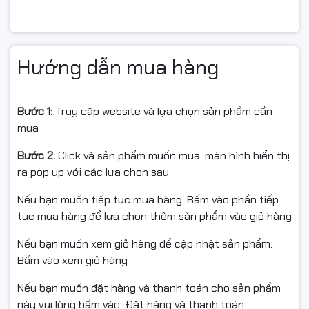
Hiệu năng đột phá với Intel
Core Ultra 7 265K
Hướng dẫn mua hàng
Máy tính đồ họa PC x MSI Shadow X
được trang bị
Intel
Core Ultra 7 265K
, đóng vai trò “đầu não chỉ huy” của
toàn bộ hệ thống:
Bước 1:
Truy cập website và lựa chọn sản phẩm cần
mua
10 nhân 16 luồng cho khả năng xử lý đa nhiệm vượt
trội
Bước 2:
Click và sản phẩm muốn mua, màn hình hiển thị
ra pop up với các lựa chọn sau
Xung nhịp tối đa lên đến 4.6GHz, hiệu năng đơn
nhân mạnh
Nếu bạn muốn tiếp tục mua hàng: Bấm vào phần tiếp
tục mua hàng để lựa chọn thêm sản phẩm vào giỏ hàng
Phù hợp gaming AAA, render 3D, dựng video,
livestream
Nếu bạn muốn xem giỏ hàng để cập nhật sản phẩm:
Bấm vào xem giỏ hàng
Bộ vi xử lý Core Ultra 7 265K mang lại sức mạnh toàn
diện, đáp ứng hoàn hảo nhu cầu từ chơi game cao cấp
Nếu bạn muốn đặt hàng và thanh toán cho sản phẩm
đến làm việc sáng tạo chuyên sâu.
này vui lòng bấm vào: Đặt hàng và thanh toán