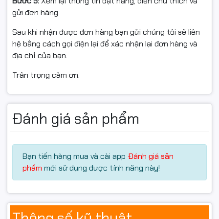
Bước 5:
Xem lại thông tin đặt hàng, điền chú thích và
cao cấp vận hành bền bỉ.
gửi đơn hàng
Sau khi nhận được đơn hàng bạn gửi chúng tôi sẽ liên
hệ bằng cách gọi điện lại để xác nhận lại đơn hàng và
địa chỉ của bạn.
Trân trọng cảm ơn.
Đánh giá sản phẩm
Bạn tiến hàng mua và cài app
Đánh giá sản
phẩm
mới sử dụng được tính năng này!
RAM DDR5 32GB – Đa
nhiệm mượt mà, tốc độ
Thông số kỹ thuật