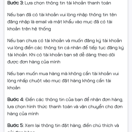
Giảm tình trạng giật lag khi làm việc và chơi game
Bước 3:
Lựa chọn thông tin tài khoản thanh toán
SSD NVMe 512GB – Truy
Nếu bạn đã có tài khoản vui lòng nhập thông tin tên
đăng nhập là email và mật khẩu vào mục đã có tài
xuất dữ liệu nhanh chóng
khoản trên hệ thống
Nếu bạn chưa có tài khoản và muốn đăng ký tài khoản
Ổ cứng
SSD HIKSEMI 512GB NVMe Gen3x4
cho tốc độ:
vui lòng điền các thông tin cá nhân để tiếp tục đăng ký
Đọc lên đến 2500MB/s
tài khoản. Khi có tài khoản bạn sẽ dễ dàng theo dõi
được đơn hàng của mình
Ghi lên đến 1025MB/s
Nếu bạn muốn mua hàng mà không cần tài khoản vui
Giúp khởi động Windows nhanh, mở ứng dụng tức thì và
lòng nhấp chuột vào mục đặt hàng không cần tài
rút ngắn đáng kể thời gian tải game. Dung lượng 512GB
khoản
đủ dùng cho game, phần mềm và tài liệu cá nhân.
Bước 4:
Điền các thông tin của bạn để nhận đơn hàng,
Card đồ họa RTX 3050 6GB
lựa chọn hình thức thanh toán và vận chuyển cho đơn
hàng của mình
– Gaming Full HD mượt mà
Bước 5:
Xem lại thông tin đặt hàng, điền chú thích và
PC G54 sử dụng
Asus Dual GeForce RTX 3050 6GB