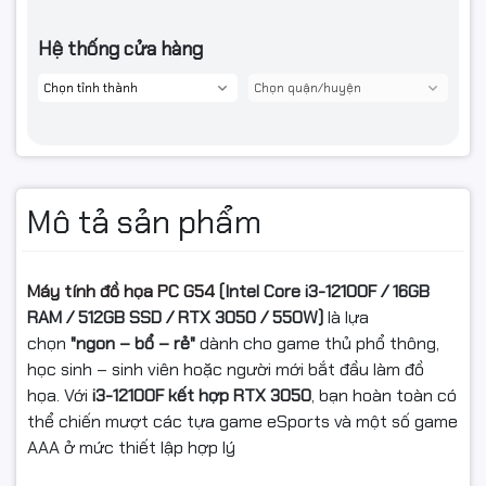
Hệ thống cửa hàng
Mô tả sản phẩm
Máy tính đồ họa PC G54
(Intel Core i3-12100F / 16GB
RAM / 512GB SSD / RTX 3
050 / 550W)
là lựa
chọn
"ngon – bổ – rẻ"
dành cho game thủ phổ thông,
học sinh – sinh viên hoặc người mới bắt đầu làm đồ
họa. Với
i3-12100F kết hợp RTX 3050
, bạn hoàn toàn có
thể chiến mượt các tựa game eSports và một số game
AAA ở mức thiết lập hợp lý