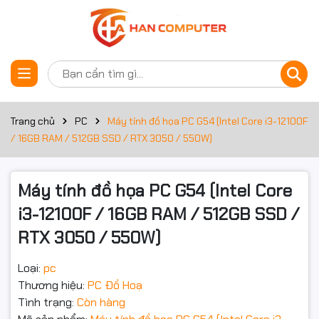
Thông số kỹ thuật
Đặt trước sản phẩm
Bộ nhớ
16Gb
Loại RAM
Trang chủ
PC
Máy tính đồ họa PC G54 (Intel Core i3-12100F
/ 16GB RAM / 512GB SSD / RTX 3050 / 550W)
Tốc độ Bus RAM
Ổ cứng
500Gb
Máy tính đồ họa PC G54 (Intel Core
i3-12100F / 16GB RAM / 512GB SSD /
Card đồ họa
RTX 3050 6Gb
RTX 3050 / 550W)
Thông tin chung
Loại:
pc
Dòng CPU
Core i3
Thương hiệu:
PC Đồ Hoạ
Tình trạng:
Còn hàng
Công nghệ CPU