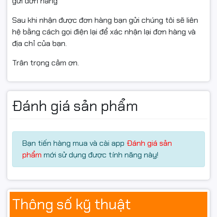
gửi đơn hàng
GDDR6
, mang lại hiệu suất đồ họa mạnh mẽ trong phân
Sau khi nhận được đơn hàng bạn gửi chúng tôi sẽ liên
khúc:
hệ bằng cách gọi điện lại để xác nhận lại đơn hàng và
Chơi mượt game eSports với FPS cao
địa chỉ của bạn.
Xử lý tốt nhiều game AAA ở thiết lập Medium – High
Trân trọng cảm ơn.
Hỗ trợ
Ray Tracing & DLSS
RTX 3050 cũng đáp ứng tốt nhu cầu stream nhẹ và
Đánh giá sản phẩm
thiết kế đồ họa 2D cơ bản.
Tản nhiệt JONSBO CR-
Bạn tiến hàng mua và cài app
Đánh giá sản
1200E – Giữ CPU mát mẻ
phẩm
mới sử dụng được tính năng này!
Duy trì nhiệt độ CPU ổn định
Hoạt động êm ái khi chơi game nhiều giờ
Thông số kỹ thuật
Tăng tuổi thọ linh kiện