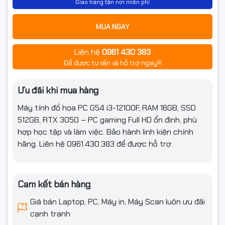
Giao hàng tận nơi miễn phí
Kích thước
L290x W200 x H390 mm
MUA NGAY
Hệ điều hành
NoOS
Liên hệ
0961 430 383
Bảo hành
Theo linh kiện
Để được tư vấn và hỗ trợ ngay!!!
Ưu đãi khi mua hàng
Máy tính đồ họa PC G54 i3-12100F, RAM 16GB, SSD
512GB, RTX 3050 – PC gaming Full HD ổn định, phù
hợp học tập và làm việc. Bảo hành linh kiện chính
hãng. Liên hệ 0961.430.383 để được hỗ trợ.
Cam kết bán hàng
Giá bán Laptop, PC, Máy in, Máy Scan luôn ưu đãi
cạnh tranh