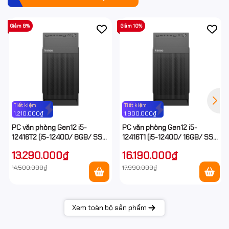
Hệ điều hành
NoOS
Giảm 8%
Giảm 10%
Bảo hành
Theo linh kiện
Tiết kiệm
Tiết kiệm
1.210.000₫
1.800.000₫
PC văn phòng Gen12 i5-
PC văn phòng Gen12 i5-
12416T2 (i5-12400/ 8GB/ SSD
12416T1 (i5-12400/ 16GB/ SSD
512 / Win 11 / 3Y)
512 / Win 11 / 3Y)
13.290.000₫
16.190.000₫
14.500.000₫
17.990.000₫
Xem toàn bộ sản phẩm