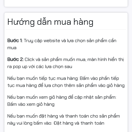
Tương thích tốt CPU Intel Gen 12
Hướng dẫn mua hàng
Thiết kế mạch VRM ổn định
Hỗ trợ nâng cấp RAM, SSD dễ dàng
Bước 1:
Truy cập website và lựa chọn sản phẩm cần
Mainboard đáp ứng tốt nhu cầu sử dụng lâu dài và
mua
nâng cấp trong tương lai.
Bước 2:
Click và sản phẩm muốn mua, màn hình hiển thị
RAM 16GB DDR4 3200MHz
ra pop up với các lựa chọn sau
– Đa nhiệm thoải mái
Nếu bạn muốn tiếp tục mua hàng: Bấm vào phần tiếp
tục mua hàng để lựa chọn thêm sản phẩm vào giỏ hàng
PC G54 được trang bị
HIKSEMI Armor 16GB DDR4 bus
Nếu bạn muốn xem giỏ hàng để cập nhật sản phẩm:
3200MHz
, mang lại:
Bấm vào xem giỏ hàng
Khả năng đa nhiệm mượt mà
Nếu bạn muốn đặt hàng và thanh toán cho sản phẩm
Mở nhiều tab trình duyệt, phần mềm cùng lúc
này vui lòng bấm vào: Đặt hàng và thanh toán