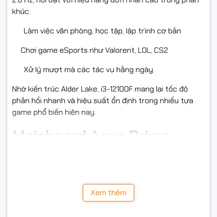
khúc:
Làm việc văn phòng, học tập, lập trình cơ bản
Chơi game eSports như Valorent, LOL, CS2
Xử lý mượt mà các tác vụ hằng ngày.
Nhờ kiến trúc Alder Lake, i3-12100F mang lại tốc độ
phản hồi nhanh và hiệu suất ổn định trong nhiều tựa
game phổ biến hiện nay.
Mainboard Asus Prime
H610M-K D4 – Bền bỉ, ổn
định lâu dài
Xem thêm
Hệ thống sử dụng
Asus Prime H610M-K D4
, dòng
mainboard M-ATX phổ biến với độ bền cao: