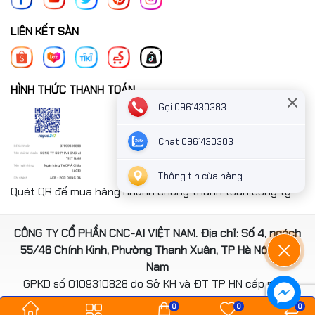
LIÊN KẾT SÀN
HÌNH THỨC THANH TOÁN
Gọi 0961430383
Chat 0961430383
Thông tin cửa hàng
Quét QR để mua hàng nhanh chóng thanh toán công ty
CÔNG TY CỔ PHẦN CNC-AI VIỆT NAM. Địa chỉ: Số 4, ngách
55/46 Chính Kinh, Phường Thanh Xuân, TP Hà Nội, Việt
Nam
GPKD số 0109310828 do Sở KH và ĐT TP HN cấp ngày
14/08/2020
0
0
0