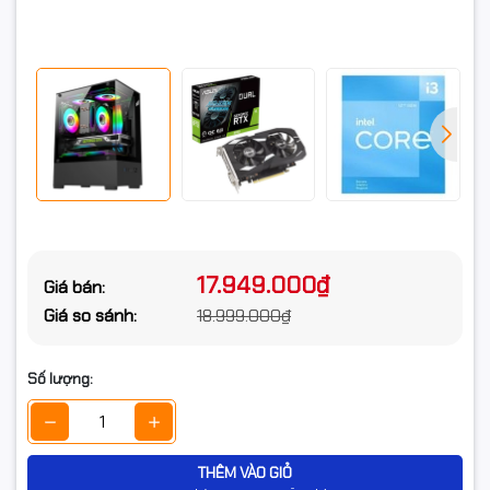
Ổ SSD Lexar NQ710 500GB
(NVMe PCIe/ Gen4x4 M2.2280/
Chi tiết ổ cứng/ SSD
5000MB/s/ 1700MB/s)( Bảo
hành 36 tháng)
Asus Dual GeForce RTX 3050
Chi tiết Vga
6GB (GDDR6/ 96 bit) ( Bảo hành
36 tháng)
Tản nhiệt CPU ID-COOLING SE-
Tản nhiệt CPU
903-XT Đen ( Bảo hành 24
tháng)
17.949.000₫
Giá bán:
Nguồn máy tính KENOO ESPORT
Giá so sánh:
18.999.000₫
Bộ nguồn
E550 ( Bảo hành 36 tháng)
Số lượng:
Vỏ máy tính KENOO ESPORT
Vỏ Case
MK120 - Màu Đen( Bảo hành 12
tháng)
Phím, chuột
Chọn thêm
THÊM VÀO GIỎ