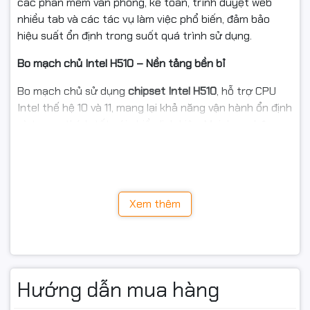
các phần mềm văn phòng, kế toán, trình duyệt web
nhiều tab và các tác vụ làm việc phổ biến, đảm bảo
hiệu suất ổn định trong suốt quá trình sử dụng.
Bo mạch chủ Intel H510 – Nền tảng bền bỉ
Bo mạch chủ sử dụng
chipset Intel H510
, hỗ trợ CPU
Intel thế hệ 10 và 11, mang lại khả năng vận hành ổn định
và tương thích tốt với nhiều linh kiện. Mainboard được
trang bị đầy đủ khe cắm mở rộng như PCIe x16, PCIe x1,
khe M.2 và các cổng SATA, giúp người dùng dễ dàng
nâng cấp ổ cứng hoặc card đồ họa khi có nhu cầu.
Xem thêm
Hướng dẫn mua hàng