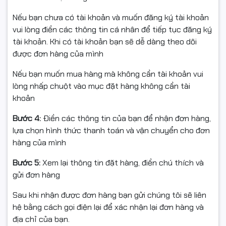
Đồ họa onboard Intel UHD Graphics
Nếu bạn chưa có tài khoản và muốn đăng ký tài khoản
Sử dụng
VGA onboard Intel UHD Graphics
, bộ PC đáp
vui lòng điền các thông tin cá nhân để tiếp tục đăng ký
ứng tốt nhu cầu hiển thị cơ bản như làm việc văn
tài khoản. Khi có tài khoản bạn sẽ dễ dàng theo dõi
phòng, học tập, xem video và trình chiếu. Máy hỗ trợ
được đơn hàng của mình
xuất hình qua cổng HDMI và D-Sub, tương thích với
nhiều loại màn hình phổ biến hiện nay.
Nếu bạn muốn mua hàng mà không cần tài khoản vui
lòng nhấp chuột vào mục đặt hàng không cần tài
khoản
Bước 4:
Điền các thông tin của bạn để nhận đơn hàng,
lựa chọn hình thức thanh toán và vận chuyển cho đơn
hàng của mình
Bước 5:
Xem lại thông tin đặt hàng, điền chú thích và
gửi đơn hàng
Sau khi nhận được đơn hàng bạn gửi chúng tôi sẽ liên
hệ bằng cách gọi điện lại để xác nhận lại đơn hàng và
địa chỉ của bạn.