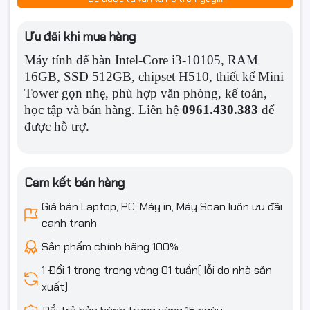
2 x USB 3.2 Gen 1 ports (2 x Type-A)
4 x USB 2.0 ports (4 x Type-A)
Ưu đãi khi mua hàng
1 x D-Sub port
Cổng giao tiếp
1 x HDMI™ port
sau
Máy tính để bàn Intel-Core i3-10105, RAM
1 x Intel® I219-V 1Gb Ethernet port
16GB, SSD 512GB, chipset H510, thiết kế Mini
3 x Audio jacks
1 x PS/2 Keyboard/Mouse combo port
Tower gọn nhẹ, phù hợp văn phòng, kế toán,
học tập và bán hàng. Liên hệ
0961.430.383
để
1 x khe cắm PCIe 4.0 / 3.0 x16
được hỗ trợ.
– Bộ xử lý Intel® Thế hệ thứ 11 hỗ trợ PCIe 4.0
x16
– Bộ xử lý Intel® Thế hệ thứ 10 hỗ trợ PCIe 3.0
Khe cắm mở rộng
x16
Cam kết bán hàng
Bộ chip Intel® H510
2 x khe cắm PCIe 3.0 x1
Giá bán Laptop, PC, Máy in, Máy Scan luôn ưu đãi
Hỗ trợ khe cắm 1 x M.2 và 4 x cổng SATA 6Gb / s
cạnh tranh
PHẦN MỀM
Sản phẩm chính hãng 100%
Hệ điều hành
Windows 10, Windows 11
1 Đổi 1 trong trong vòng 01 tuần( lỗi do nhà sản
xuất)
THÔNG TIN KHÁC