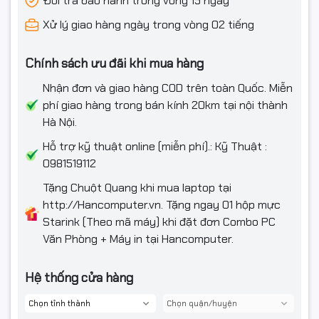
Đổi trả bảo hành trong vòng 15 ngày
Bộ nguồn
ATX550
Xử lý giao hàng ngày trong vòng 02 tiếng
Phụ kiện
Bàn phím, chuột chọn thêm
Chính sách ưu đãi khi mua hàng
Kiểu dáng
Mini Tower
Nhận đơn và giao hàng COD trên toàn Quốc. Miễn
Kích thước
L300 x W180 x H350 mm
phí giao hàng trong bán kính 20km tại nội thành
Hà Nội.
Trọng lượng
5Kg
Hỗ trợ kỹ thuật online (miễn phí).: Kỹ Thuật :
0981519112
Tặng Chuột Quang khi mua laptop tại
http://Hancomputer.vn. Tặng ngay 01 hộp mực
Starink (Theo mã máy) khi đặt đơn Combo PC
Văn Phòng + Máy in tại Hancomputer.
Hệ thống cửa hàng