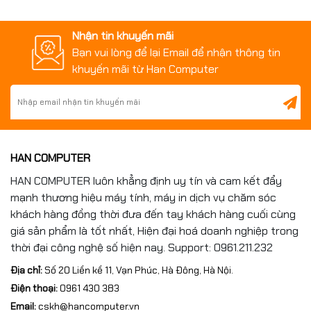
Trọng lượng
5Kg
Nhận tin khuyến mãi
Bạn vui lòng để lại Email để nhận thông tin
khuyến mãi từ Han Computer
HAN COMPUTER
HAN COMPUTER luôn khẳng định uy tín và cam kết đẩy
mạnh thương hiệu máy tính, máy in dịch vụ chăm sóc
khách hàng đồng thời đưa đến tay khách hàng cuối cùng
giá sản phẩm là tốt nhất, Hiện đại hoá doanh nghiệp trong
thời đại công nghệ số hiện nay. Support: 0961.211.232
Địa chỉ:
Số 20 Liền kề 11, Vạn Phúc, Hà Đông, Hà Nội.
Điện thoại:
0961 430 383
Email:
cskh@hancomputer.vn