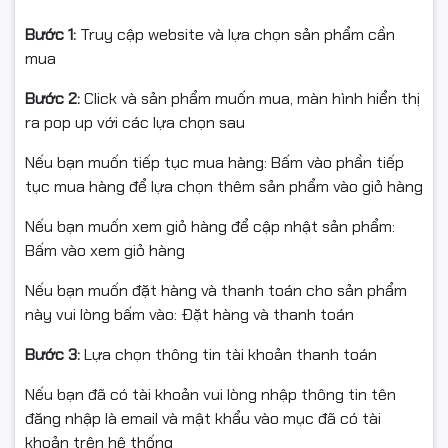
Bước 1:
Truy cập website và lựa chọn sản phẩm cần
mua
Bước 2:
Click và sản phẩm muốn mua, màn hình hiển thị
ra pop up với các lựa chọn sau
Nếu bạn muốn tiếp tục mua hàng: Bấm vào phần tiếp
tục mua hàng để lựa chọn thêm sản phẩm vào giỏ hàng
Nếu bạn muốn xem giỏ hàng để cập nhật sản phẩm:
Bấm vào xem giỏ hàng
RAM DDR4 16GB – Đa nhiệm vượt trội
Nếu bạn muốn đặt hàng và thanh toán cho sản phẩm
Máy tính để bàn Intel-Office 14 Core i3 10105
được
này vui lòng bấm vào: Đặt hàng và thanh toán
trang bị
RAM 16GB DDR4
, cho khả năng xử lý đa nhiệm
mượt mà, phù hợp với người dùng thường xuyên mở
Bước 3:
Lựa chọn thông tin tài khoản thanh toán
nhiều ứng dụng cùng lúc. Với 2 khe RAM và khả năng
nâng cấp tối đa lên đến 64GB, hệ thống sẵn sàng đáp
Nếu bạn đã có tài khoản vui lòng nhập thông tin tên
ứng các nhu cầu sử dụng cao hơn trong tương lai.
đăng nhập là email và mật khẩu vào mục đã có tài
khoản trên hệ thống