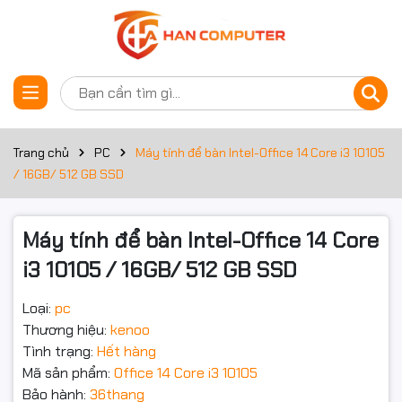
Thông số kỹ thuật
Đặt trước sản phẩm
BỘ XỬ LÝ
Dòng CPU
Core i3
Trang chủ
PC
Máy tính để bàn Intel-Office 14 Core i3 10105
/ 16GB/ 512 GB SSD
Công nghệ CPU
Comet Lake
Mã CPU
10105
Máy tính để bàn Intel-Office 14 Core
Tốc độ CPU
3.7Ghz
i3 10105 / 16GB/ 512 GB SSD
Tần số turbo tối
Loại:
pc
Up to 4.4Ghz
đa
Thương hiệu:
kenoo
Tình trạng:
Hết hàng
Số lõi CPU
4 Cores
Mã sản phẩm:
Office 14 Core i3 10105
Số luồng
8 Threads
Bảo hành:
36thang