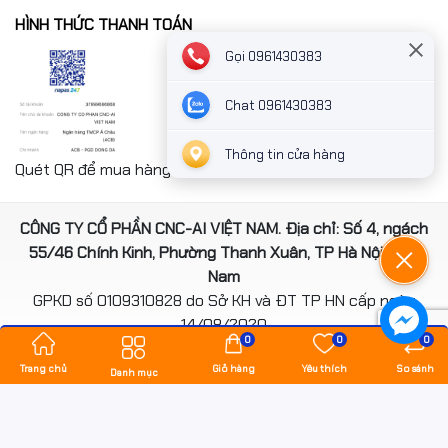
HÌNH THỨC THANH TOÁN
Gọi 0961430383
Chat 0961430383
Thông tin cửa hàng
Quét QR để mua hàng nhanh chóng thanh toán công ty
CÔNG TY CỔ PHẦN CNC-AI VIỆT NAM. Địa chỉ: Số 4, ngách
55/46 Chính Kinh, Phường Thanh Xuân, TP Hà Nội, Việt
Nam
GPKD số 0109310828 do Sở KH và ĐT TP HN cấp ngày
14/08/2020
0
0
0
*** Website đã đươc cấp phép của Bộ Công Thương
Trang chủ
Giỏ hàng
Yêu thích
So sánh
Danh mục
Bản quyền thuộc về
hancomputer.vn
.
Cung cấp bởi
Sapo