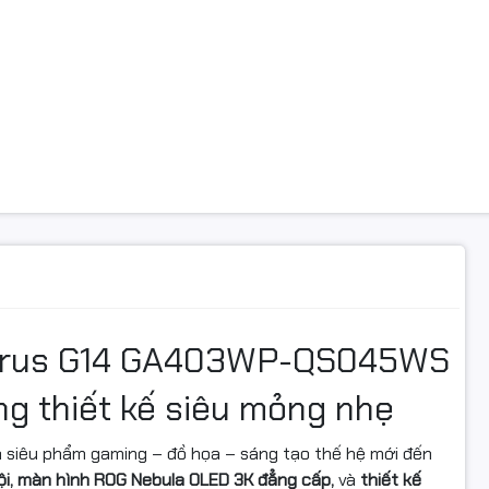
g
SSD
 tiếp ổ cứng
M.2 NVMe PCIe
 cứng
1 khay M2
hình
ọa
Nvidia GeForce RTX 5070 8GB GDD
hợp
VGA Nvidia
yrus G14 GA403WP-QS045WS
c màn hình
14.0inch 3K
ng thiết kế siêu mỏng nhẹ
ải
3K (2880 x 1800) OLED 16:10 aspect
ét
120Hz
à siêu phẩm gaming – đồ họa – sáng tạo thế hệ mới đến
rội, màn hình ROG Nebula OLED 3K đẳng cấp,
và
thiết kế