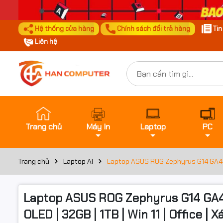
Hệ thống cửa hàng
Chính sách đổi trả hàng
Ti
Liên hệ
Trang chủ
Máy In
Laptop
PC
Trang chủ
Laptop AI
Laptop ASUS ROG Zephyrus G14 GA403W
Laptop ASUS ROG Zephyrus G14 GA4
OLED | 32GB | 1TB | Win 11 | Office | 