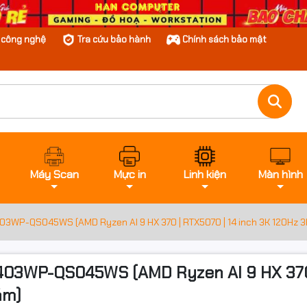
n công nghệ
Tra cứu bảo hành
Chính sách bảo mật
Máy Scan
Mực in
Linh kiện
Màn hình
P-QS045WS (AMD Ryzen AI 9 HX 370 | RTX5070 | 14 inch 3K 120Hz 3K OLED
03WP-QS045WS (AMD Ryzen AI 9 HX 370 |
Xám)