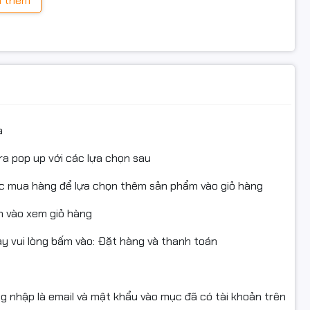
 thêm
thiết kế tối giản nhưng đầy chất gaming. Toàn bộ
c
31.1 x 22.0 x 1.59 ~ 1.63 cm
, mang đến cảm giác chắc chắn mà vẫn cực kỳ nhẹ nhàng
ng
1,5 Kg
chéo mặt lưng, có thể tùy chỉnh hơn
15 hiệu ứng LED
qua
Grey
h mà còn khiến bạn nổi bật trong mọi không gian – từ bàn
Vỏ nhôm
nh lịch nhưng vẫn đậm chất công nghệ. Viền màn hình siêu
Túi
a
 tạo nên tổng thể
vừa tinh tế, vừa mạnh mẽ
.
ra pop up với các lựa chọn sau
ục mua hàng để lựa chọn thêm sản phẩm vào giỏ hàng
 vào xem giỏ hàng
 vui lòng bấm vào: Đặt hàng và thanh toán
ng nhập là email và mật khẩu vào mục đã có tài khoản trên