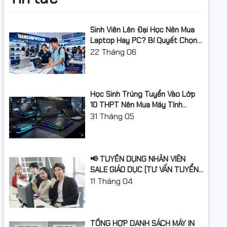
Loại RAM
DDR5
Sinh Viên Lên Đại Học Nên Mua
Tốc độ Bus RAM
7500
Laptop Hay PC? Bí Quyết Chọn
Máy Tính Đúng Nhu Cầu, Không
22
Tháng 06
Hỗ trợ RAM tối đa
32GB
Lãng Phí Tiền Của Bố Mẹ
ows Hello
Khe cắm RAM
Hãng không công bố
RGB
Học Sinh Trúng Tuyển Vào Lớp
Ổ cứng
10 THPT Nên Mua Máy Tính
Laptop Gì Năm Học 2026 -
31
Tháng 05
Dung lượng ổ cứng
1TB
2027?
Loại ổ cứng
SSD
ce Home
📢 TUYỂN DỤNG NHÂN VIÊN
Chuẩn giao tiếp ổ cứng
M.2 NVMe PCIe
SALE GIÁO DỤC (TƯ VẤN TUYỂN
SINH)
11
Tháng 04
Khe cắm ổ cứng
1 khay M2
Card màn hình
TỔNG HỢP DANH SÁCH MÁY IN