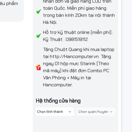
Nhận đơn và giao hàng COD trên
iêu phẩm
toàn Quốc. Miễn phí giao hàng
trong bán kính 20km tại nội thành
Hà Nội.
Hỗ trợ kỹ thuật online (miễn phí).:
Kỹ Thuật : 0981519112
Tặng Chuột Quang khi mua laptop
tại http://Hancomputer.vn. Tặng
ngay 01 hộp mực Starink (Theo
mã máy) khi đặt đơn Combo PC
Văn Phòng + Máy in tại
Hancomputer.
Hệ thống cửa hàng