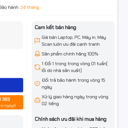
Bảo hành:
24 tháng
Cam kết bán hàng
iều ưu đãi
20V DC, 5A,
universal
Giá bán Laptop, PC, Máy in, Máy
Scan luôn ưu đãi cạnh tranh
Sản phẩm chính hãng 100%
1 Đổi 1 trong trong vòng 01 tuần(
lỗi do nhà sản xuất)
Đổi trả bảo hành trong vòng 15
ngày
Xử lý giao hàng ngày trong vòng
0 383
02 tiếng
rợ ngay!!!
Chính sách ưu đãi khi mua hàng