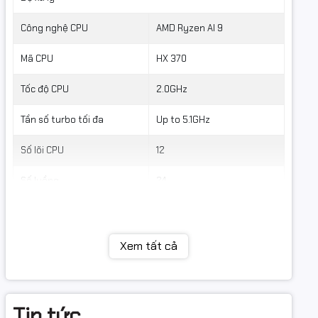
-Sync
splay
Công nghệ CPU
AMD Ryzen AI 9
Mã CPU
HX 370
Tốc độ CPU
2.0GHz
Tần số turbo tối đa
Up to 5.1GHz
Số lõi CPU
12
with OS
Số luồng
24
Bộ nhớ đệm
36MB
ta speed
rt for
Số lõi AI
Xem tất cả
-SYNC
Bộ nhớ RAM
eed up to
Dung lượng RAM
32GB (Onboard)
Tin tức