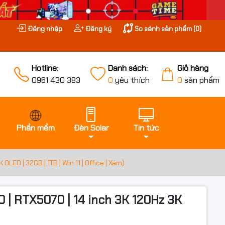
Đăng nhập
Đăng ký
So sánh sản phẩm (
0
)
Hotline:
Danh sách:
Giỏ hàng
0961 430 383
0
yêu thích
0
sản phẩm
Phần mềm
Đèn Solar
Tin tức
 | 32GB | 1TB | Win 11 | Office | Xám)
 RTX5070 | 14 inch 3K 120Hz 3K