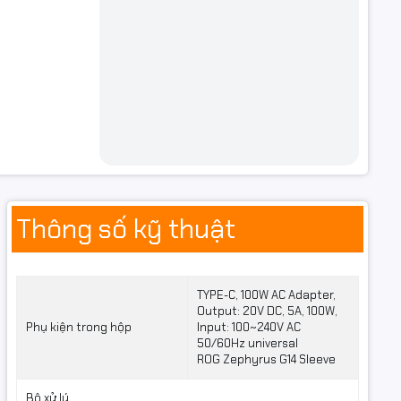
R7
Thông số kỹ thuật
TYPE-C, 100W AC Adapter,
Output: 20V DC, 5A, 100W,
 ratio
Phụ kiện trong hộp
Input: 100~240V AC
50/60Hz universal
ROG Zephyrus G14 Sleeve
Bộ xử lý