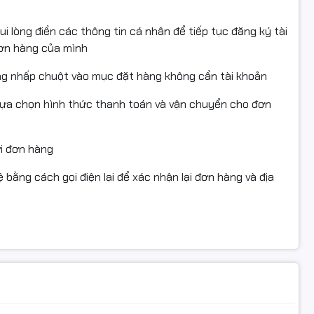
i lòng điền các thông tin cá nhân để tiếp tục đăng ký tài
đơn hàng của mình
ng nhấp chuột vào mục đặt hàng không cần tài khoản
lựa chọn hình thức thanh toán và vận chuyển cho đơn
ửi đơn hàng
 bằng cách gọi điện lại để xác nhận lại đơn hàng và địa
3K – Hình ảnh sống động chuẩn
ình 14 inch ROG Nebula OLED
độ phân giải
3K (2880 x
ưu đa nhiệm.
ỗ trợ
Dolby Vision HDR
và
VESA DisplayHDR True Black