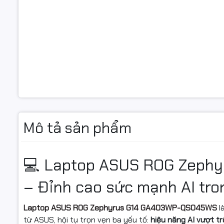
Loại ổ cứn
Chuẩn giao
Khe cắm ổ
Card màn 
Card đồ h
Card tích 
Mô tả sản phẩm
Màn hình
💻 Laptop ASUS ROG Zeph
Kích thướ
– Đỉnh cao sức mạnh AI tro
Độ phân gi
Tần số qu
Laptop ASUS ROG Zephyrus G14 GA403WP-QS045WS
l
từ ASUS, hội tụ trọn vẹn ba yếu tố:
hiệu năng AI vượt t