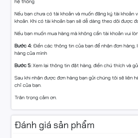
hệ thống
Nếu bạn chưa có tài khoản và muốn đăng ký tài khoản vu
khoản. Khi có tài khoản bạn sẽ dễ dàng theo dõi được 
Nếu bạn muốn mua hàng mà không cần tài khoản vui lò
Bước 4:
Điền các thông tin của bạn để nhận đơn hàng, 
hàng của mình
Bước 5:
Xem lại thông tin đặt hàng, điền chú thích và g
Sau khi nhận được đơn hàng bạn gửi chúng tôi sẽ liên hệ
🔷 Màn hình ROG Nebula OLED 
chỉ của bạn.
điện ảnh
Trân trọng cảm ơn.
Zephyrus G14 GA403WP-QS045WS được trang bị
màn h
1800)
, tỷ lệ
16:10
giúp hiển thị nhiều nội dung hơn và tối 
Đánh giá sản phẩm
Màn hình đạt chuẩn
100% DCI-P3
,
Pantone Validated
, h