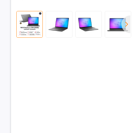
Off
Bộ nhớ đ
Số lõi AI
Bộ nhớ R
Dung lượn
Loại RAM
Tốc độ Bu
Hỗ trợ RAM
Khe cắm 
Ổ cứng
Dung lượn