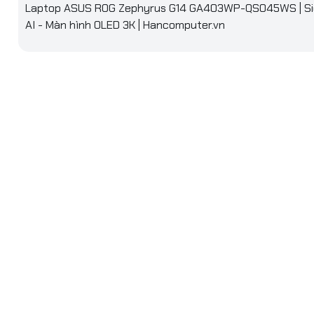
ice | Xám)
Laptop ASUS ROG Zephyrus G14 GA403WP-QS045WS | S
AI - Màn hình OLED 3K | Hancomputer.vn
ệm
36MB
AM
g RAM
32GB (Onboard)
DDR5
s RAM
7500
 tối đa
32GB
RAM
Hãng không công bố
g ổ cứng
1TB