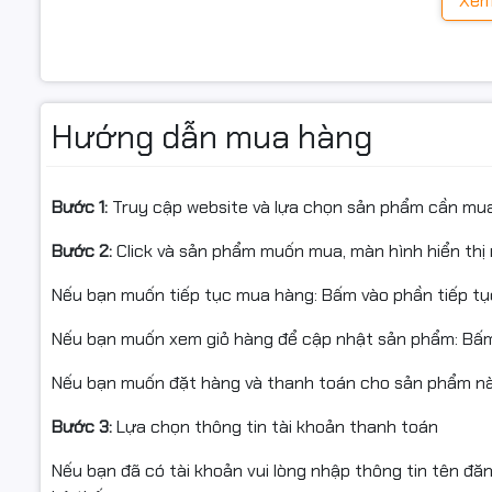
Xem
ROG Zephyrus G14 GA403WP-QS045WS mang phong cách 
Kích thướ
khung máy
gia công CNC từ hợp kim nhôm nguyên khối
–
chỉ 1.50kg
.
Trọng lượ
Điểm nhấn ấn tượng nhất là
dải đèn Slash Lighting
chạy 
Màu sắc
Armoury Crate. Ánh sáng này không chỉ thể hiện cá tín
Hướng dẫn mua hàng
Chất liệu
làm việc đến sân khấu eSports hay studio sáng tạo.
Phiên bản màu
Eclipse Gray
mang lại vẻ sang trọng, tha
Phụ kiện
Bước 1:
Truy cập website và lựa chọn sản phẩm cần mu
mỏng, bề mặt anod hóa chống trầy và logo ROG sắc sảo
Bước 2:
Click và sản phẩm muốn mua, màn hình hiển thị 
Nếu bạn muốn tiếp tục mua hàng: Bấm vào phần tiếp t
Nếu bạn muốn xem giỏ hàng để cập nhật sản phẩm: Bấm
Nếu bạn muốn đặt hàng và thanh toán cho sản phẩm này
Bước 3:
Lựa chọn thông tin tài khoản thanh toán
Nếu bạn đã có tài khoản vui lòng nhập thông tin tên đă