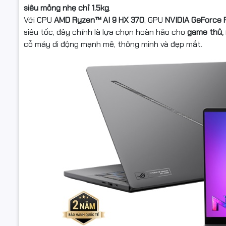
siêu mỏng nhẹ chỉ 1.5kg
.
Công nghệ
Với CPU
AMD Ryzen™ AI 9 HX 370
, GPU
NVIDIA GeForce R
siêu tốc, đây chính là lựa chọn hoàn hảo cho
game thủ, 
cỗ máy di động mạnh mẽ, thông minh và đẹp mắt.
Kết nối
Kết nối k
Thông số (
Cổng giao 