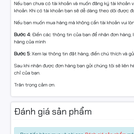
Nếu bạn chưa có tài khoản và muốn đăng ký tài khoản vu
khoản. Khi có tài khoản bạn sẽ dễ dàng theo dõi được 
Nếu bạn muốn mua hàng mà không cần tài khoản vui lò
RAM và lưu trữ tốc độ cao
Bước 4:
Điền các thông tin của bạn để nhận đơn hàng, 
Máy sử dụng
16GB RAM LPDDR5x 5200MHz
cho khả năng
hàng của mình
NVMe PCIe
giúp khởi động hệ điều hành nhanh, mở ứng d
tài liệu, hình ảnh và phần mềm.
Bước 5:
Xem lại thông tin đặt hàng, điền chú thích và g
Sau khi nhận được đơn hàng bạn gửi chúng tôi sẽ liên hệ
chỉ của bạn.
Thiết kế nhôm cao cấp, dễ di c
Trân trọng cảm ơn.
Acer Aspire 16 AI
sở hữu
vỏ hợp kim nhôm màu xám Gre
khoảng
1.64kg
, dễ dàng mang theo khi di chuyển. Thiế
phòng lẫn học tập.
Đánh giá sản phẩm