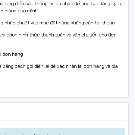
i lòng điền các thông tin cá nhân để tiếp tục đăng ký tài
đơn hàng của mình
ng nhấp chuột vào mục đặt hàng không cần tài khoản
lựa chọn hình thức thanh toán và vận chuyển cho đơn
 xử lý nhanh và tiết kiệm điện năng. Ổ cứng
512GB SSD
ụng tức thì và cung cấp không gian lưu trữ thoải mái cho
ửi đơn hàng
 bằng cách gọi điện lại để xác nhận lại đơn hàng và địa
huyển
y
, mang lại vẻ ngoài sang trọng và chắc chắn. Trọng lượng
t kế mỏng gọn giúp máy phù hợp cho cả môi trường văn