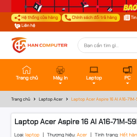
Hệ thống cửa hàng
Chính sách đổi trả hàng
Ti
Liên hệ
Trang chủ
Máy In
Laptop
PC
Trang chủ
Laptop Acer
Laptop Acer Aspire 16 AI A16-71M-
Laptop Acer Aspire 16 AI A16-71M-59
Loại:
laptop
Thương hiệu:
Acer
Tình trạng:
Hết hà