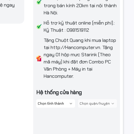
hệ ngay
trong bán kính 20km tại nội thành
Hà Nội.
Hỗ trợ kỹ thuật online (miễn phí).:
Kỹ Thuật : 0981519112
Tặng Chuột Quang khi mua laptop
tại http://Hancomputer.vn. Tặng
ngay 01 hộp mực Starink (Theo
mã máy) khi đặt đơn Combo PC
Văn Phòng + Máy in tại
Hancomputer.
Hệ thống cửa hàng