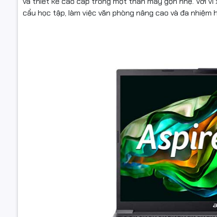
và thiết kế cao cấp trong một thân máy gọn nhẹ. Với vi 
cầu học tập, làm việc văn phòng nâng cao và đa nhiệm 
Kết nối k
Thông số
(Lan/Wirel
Cổng giao 
Tính năng