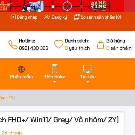
Đăng nhập
Đăng ký
So sánh sản phẩm (
0
)
Hotline:
Danh sách:
Giỏ hàng
0961 430 383
0
yêu thích
0
sản phẩm
Phần mềm
Đèn Solar
Tin tức
hôm/ 2Y)
ch FHD+/ Win11/ Grey/ Vỏ nhôm/ 2Y)
:
24 tháng