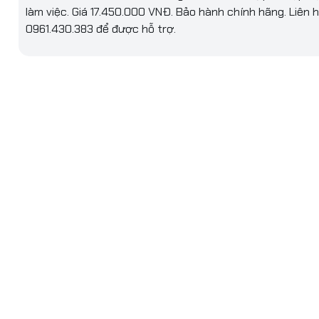
làm việc. Giá 17.450.000 VNĐ. Bảo hành chính hãng. Liên 
950.000₫
AM
0961.430.383 để được hỗ trợ.
g RAM
16GB (Onboard)
LPDDR5x
s RAM
5200
 tối đa
16Gb
RAM
Không hỗ trợ
g ổ cứng
512GB
g
SSD
 tiếp ổ
M.2 NVMe PCIe