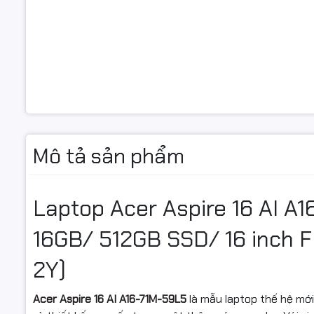
Khe cắm ổ
Card màn 
Card đồ h
Card tích 
Màn hình
Mô tả sản phẩm
Kích thướ
hình
Laptop Acer Aspire 16 AI A1
Độ phân gi
16GB/ 512GB SSD/ 16 inch F
Tần số qu
2Y)
Công ngh
hình
Acer Aspire 16 AI A16-71M-59L5
là mẫu laptop thế hệ mớ
Kết nối