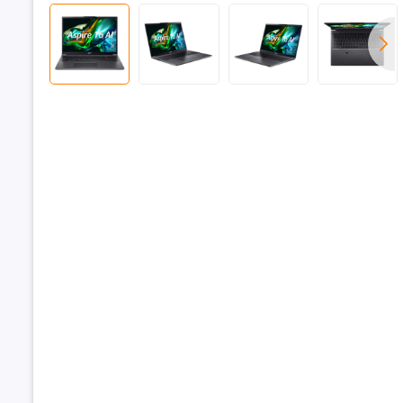
17.
Bộ nhớ R
Dung lượn
Loại RAM
Tốc độ Bu
Hỗ trợ RAM
Khe cắm 
Ổ cứng
Dung lượn
Loại ổ cứn
Chuẩn giao
cứng