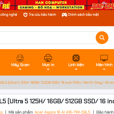
n công nghệ
Tra cứu bảo hành
Chính sách bảo mật
Máy Scan
Mực in
Linh kiện
Màn hình
59L5 (Ultra 5 125H/ 16GB/ 512GB SSD/ 16 inch FHD+/ Win11/ Grey/ Vỏ n
L5 (Ultra 5 125H/ 16GB/ 512GB SSD/ 16 in
ng
Mã sản phẩm:
Acer Aspire 16 AI A16-71M-59L5
Bảo hành