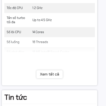
Tốc độ CPU
1.2 GHz
Tần số turbo
Up to 4.5 GHz
tối đa
Số lõi CPU
14 Cores
Số luồng
18 Threads
Bộ nhớ đệm
18 MB Intel® Smart Cache
Bộ nhớ RAM
Dung lượng
Xem tất cả
16GB (Onboard)
ng
RAM
built-in
Loại RAM
LPDDR5x
Tin tức
Tốc độ Bus
5200
RAM