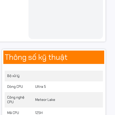
Thông số kỹ thuật
Bộ xử lý
Dòng CPU
Ultra 5
Công nghệ
Meteor Lake
CPU
Mã CPU
125H