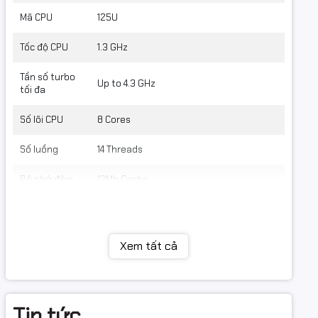
Mã CPU
125U
r above
Tốc độ CPU
1.3 GHz
Tần số turbo
Up to 4.3 GHz
tối đa
Số lõi CPU
8 Cores
Số luồng
14 Threads
Bộ nhớ đệm
12Mb Cache
atible)
Bộ nhớ RAM
Dung lượng
Xem tất cả
16Gb (2x8Gb)
RAM
Loại RAM
DDR5
Tin tức
Tốc độ Bus
4800