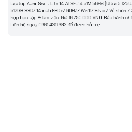
Laptop Acer Swift Lite 14 AI SFL14 51M 56HS (Ultra 5 125U
950.000₫
512GB SSD/ 14 inch FHD+/ 60HZ/ Win11/ Silver/ Vỏ nhôm/ 
AM
hợp học tập & làm việc. Giá 16.750.000 VNĐ. Bảo hành ch
g RAM
16Gb (2x8Gb)
Liên hệ ngay 0961.430.383 để được hỗ trợ.
DDR5
s RAM
4800
 tối đa
32Gb
RAM
Không hỗ trợ
g ổ cứng
512GB
g
SSD
 tiếp ổ
M.2 NVMe PCIe