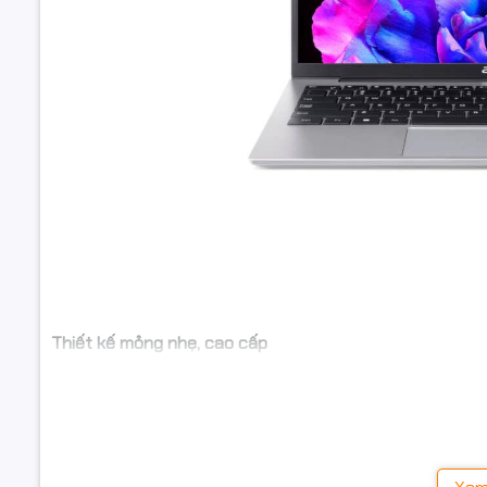
Tính năng 
Phần mềm
Hệ điều h
Thông tin 
Thông số p
Kích thướ
Trọng lượ
Màu sắc
Thiết kế mỏng nhẹ, cao cấp
Acer Swift Lite 14 AI
sở hữu thiết kế thanh lịch với vỏ 
Chất liệu
thuận tiện cho người dùng thường xuyên di chuyển. Kiểu
văn phòng và doanh nhân hiện đại.
Bảo hành