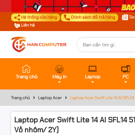
Hệ thống cửa hàng
Chính sách đổi trả hàng
Ti
Liên hệ
Trang chủ
Máy In
Laptop
PC
Trang chủ
Laptop Acer
Laptop Acer Swift Lite 14 AI SFL1
Laptop Acer Swift Lite 14 AI SFL14 
Vỏ nhôm/ 2Y)