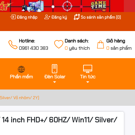
Đăng nhập
Đăng ký
So sánh sản phẩm (
0
)
Hotline:
Danh sách:
Giỏ hàng
0961 430 383
0
yêu thích
0
sản phẩm
Phần mềm
Đèn Solar
Tin tức
Silver/ Vỏ nhôm/ 2Y)
 14 inch FHD+/ 60HZ/ Win11/ Silver/