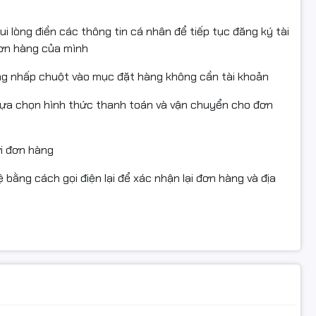
i lòng điền các thông tin cá nhân để tiếp tục đăng ký tài
đơn hàng của mình
ng nhấp chuột vào mục đặt hàng không cần tài khoản
lựa chọn hình thức thanh toán và vận chuyển cho đơn
n 14 luồng, kết hợp
16GB RAM DDR5 và ổ cứng 512GB SSD
iệc đa nhiệm và giải trí nhẹ nhàng một cách mượt mà.
ửi đơn hàng
 bằng cách gọi điện lại để xác nhận lại đơn hàng và địa
16:10 mang đến không gian hiển thị rộng rãi, hình ảnh rõ nét
hù hợp cho làm việc lâu dài và giải trí đa phương tiện.