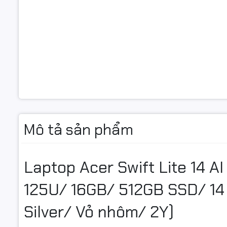
Khe cắm ổ
Card màn 
Card đồ h
Card tích 
Màn hình
Kích thướ
Mô tả sản phẩm
Độ phân gi
Laptop Acer Swift Lite 14 A
Tần số qu
Công nghệ
125U/ 16GB/ 512GB SSD/ 14
Kết nối
Silver/ Vỏ nhôm/ 2Y)
Kết nối k