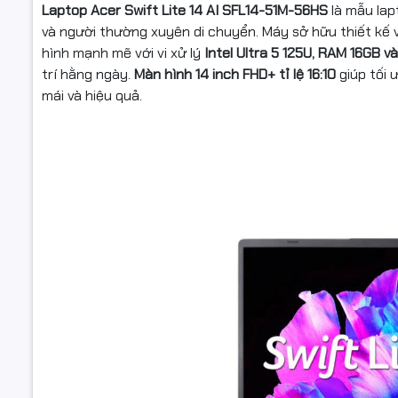
Laptop Acer Swift Lite 14 AI SFL14-51M-56HS
là mẫu lap
và người thường xuyên di chuyển. Máy sở hữu thiết kế 
Thông số
(Lan/Wirel
hình mạnh mẽ với vi xử lý
Intel Ultra 5 125U, RAM 16GB v
trí hằng ngày.
Màn hình 14 inch FHD+ tỉ lệ 16:10
giúp tối 
mái và hiệu quả.
Cổng giao 
Tính năng
Webcam
Đèn bàn p