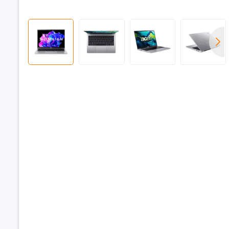
17.
Bộ nhớ R
Dung lượn
Loại RAM
Tốc độ Bu
Hỗ trợ RAM
Khe cắm 
Ổ cứng
Dung lượn
Loại ổ cứn
Chuẩn giao
cứng