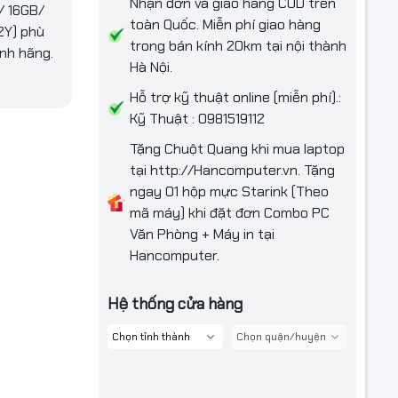
Nhận đơn và giao hàng COD trên
/ 16GB/
toàn Quốc. Miễn phí giao hàng
2Y) phù
trong bán kính 20km tại nội thành
ính hãng.
Hà Nội.
Hỗ trợ kỹ thuật online (miễn phí).:
Kỹ Thuật : 0981519112
Tặng Chuột Quang khi mua laptop
tại http://Hancomputer.vn. Tặng
ngay 01 hộp mực Starink (Theo
mã máy) khi đặt đơn Combo PC
Văn Phòng + Máy in tại
Hancomputer.
Hệ thống cửa hàng