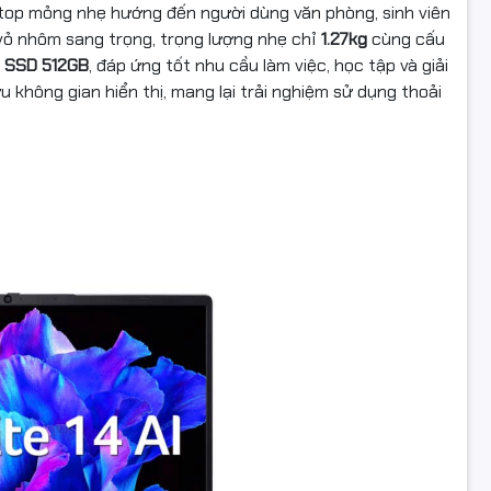
top mỏng nhẹ hướng đến người dùng văn phòng, sinh viên
vỏ nhôm sang trọng, trọng lượng nhẹ chỉ
1.27kg
cùng cấu
Intel® Wireless Wi-Fi 6 AX201 + Supports Bluetooth® 5.1 o
ess)
à SSD 512GB
, đáp ứng tốt nhu cầu làm việc, học tập và giải
ưu không gian hiển thị, mang lại trải nghiệm sử dụng thoải
USB Type-C
USB Type-C™ port, supporting:
• USB 3.2 Gen 2 (up to 10 Gbps)
• DisplayPort over USB-C
• USB charging 5/9/12/15/20 V; 3.25 A
• DC-in
tiếp
USB Standard A
Three USB Standard-A port, supporting:
• Three port for USB 3.2 Gen 1
MicroSD card up to 512 GB (SDXC compatible, exFAT comp
HDMI® 1.4 port with HDCP support
Có
hím
Không