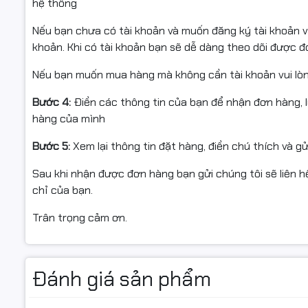
hệ thống
Nếu bạn chưa có tài khoản và muốn đăng ký tài khoản vu
khoản. Khi có tài khoản bạn sẽ dễ dàng theo dõi được 
Nếu bạn muốn mua hàng mà không cần tài khoản vui lò
Hiệu năng ổn định cho công việc hằng ngày
Bước 4:
Điền các thông tin của bạn để nhận đơn hàng, 
Máy được trang bị bộ vi xử lý
Intel Ultra 5 125U
với 8 nhâ
hàng của mình
NVMe,
đáp ứng tốt các tác vụ văn phòng, học tập, làm v
Bước 5:
Xem lại thông tin đặt hàng, điền chú thích và g
Sau khi nhận được đơn hàng bạn gửi chúng tôi sẽ liên hệ
Màn hình FHD+ sắc nét, không gian hiển thị rộng
chỉ của bạn.
Màn hình
14 inch
độ phân giải
Full HD+ (1920x1200)
tỉ lệ 
Trân trọng cảm ơn.
và màu sắc trung thực. Tấm nền IPS giúp góc nhìn rộng, p
Đánh giá sản phẩm