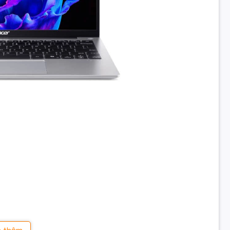
đặc biệt
Nhận dạng vân tay
ành
Windows 11 Home
khác
in
3 cell
c
314.4 x 247 x 18.9 mm
ng
1,27 Kg
Silver
nhôm màu bạc sang trọng, trọng lượng chỉ
1.27 kg
, rất
Nhôm
 dáng gọn gàng, tinh tế phù hợp với sinh viên, nhân viên
Bảo hành 2 năm