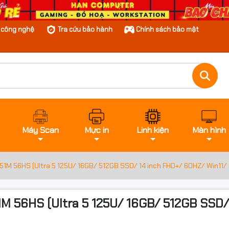
n công nghệ
Tra cứu bảo hành
Chính sách bảo mật
Máy Scan
Mực in
Linh kiện
Màn hình
4 51M 56HS (Ultra 5 125U/ 16GB/ 512GB SSD/ 14 inch FHD+/ 60HZ/ Win11/ 
51M 56HS (Ultra 5 125U/ 16GB/ 512GB SSD/