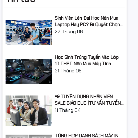
RAM
Hỗ trợ RAM tối
Sinh Viên Lên Đại Học Nên Mua
32Gb
đa
Laptop Hay PC? Bí Quyết Chọn
Máy Tính Đúng Nhu Cầu, Không
22
Tháng 06
Khe cắm RAM
Không hỗ trợ
Lãng Phí Tiền Của Bố Mẹ
Ổ cứng
Học Sinh Trúng Tuyển Vào Lớp
Dung lượng ổ
512GB
10 THPT Nên Mua Máy Tính
cứng
Laptop Gì Năm Học 2026 -
31
Tháng 05
2027?
Loại ổ cứng
SSD
Chuẩn giao
M.2 NVMe PCIe
📢 TUYỂN DỤNG NHÂN VIÊN
tiếp ổ cứng
SALE GIÁO DỤC (TƯ VẤN TUYỂN
SINH)
11
Tháng 04
Khe cắm ổ
2 khay SSD
cứng
Card màn hình
TỔNG HỢP DANH SÁCH MÁY IN