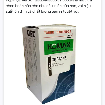
Hộp mực Xerox P355D/M355DF/P365DW
là một lựa
chọn hoàn hảo cho nhu cầu in ấn của bạn, với hiệu
suất ổn định và chất lượng bản in tuyệt vời.