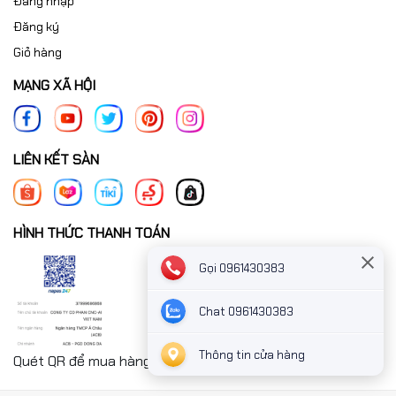
Đăng nhập
Đăng ký
Giỏ hàng
MẠNG XÃ HỘI
LIÊN KẾT SÀN
HÌNH THỨC THANH TOÁN
Gọi 0961430383
Chat 0961430383
Thông tin cửa hàng
Quét QR để mua hàng nhanh chóng thanh toán công ty