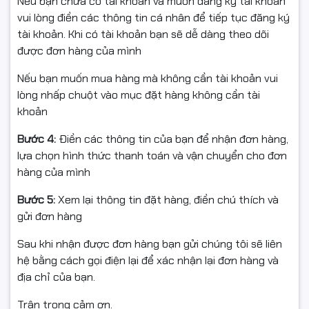
Nếu bạn chưa có tài khoản và muốn đăng ký tài khoản
vui lòng điền các thông tin cá nhân để tiếp tục đăng ký
tài khoản. Khi có tài khoản bạn sẽ dễ dàng theo dõi
được đơn hàng của mình
Nếu bạn muốn mua hàng mà không cần tài khoản vui
lòng nhấp chuột vào mục đặt hàng không cần tài
khoản
Bước 4:
Điền các thông tin của bạn để nhận đơn hàng,
lựa chọn hình thức thanh toán và vận chuyển cho đơn
hàng của mình
Bước 5:
Xem lại thông tin đặt hàng, điền chú thích và
gửi đơn hàng
Sau khi nhận được đơn hàng bạn gửi chúng tôi sẽ liên
hệ bằng cách gọi điện lại để xác nhận lại đơn hàng và
Chi tiết thông tin số kỹ thuật của sản phẩm:
địa chỉ của bạn.
Thông tin sản phẩm
Trân trọng cảm ơn.