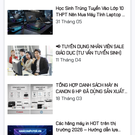
(trong điều kiện in bình thường) mới phải thay linh kiện
Học Sinh Trúng Tuyển Vào Lớp 10
7) Số lượng bản in tương đương hàng chính hãng (độ
THPT Nên Mua Máy Tính Laptop Gì
phủ bản in 5%)
Năm Học 2026 - 2027?
31
Tháng 05
8) Sản phẩm được chứng nhận: ISO9001, ISO14001, CE,
REACH, RoHS
📢 TUYỂN DỤNG NHÂN VIÊN SALE
GIÁO DỤC (TƯ VẤN TUYỂN SINH)
11
Tháng 04
TỔNG HỢP DANH SÁCH MÁY IN
CANON & HP ĐÃ DỪNG SẢN XUẤT:
LỘ TRÌNH NÂNG CẤP 2026
18
Tháng 03
Các hãng máy in HOT trên thị
trường 2026 – Hướng dẫn lựa