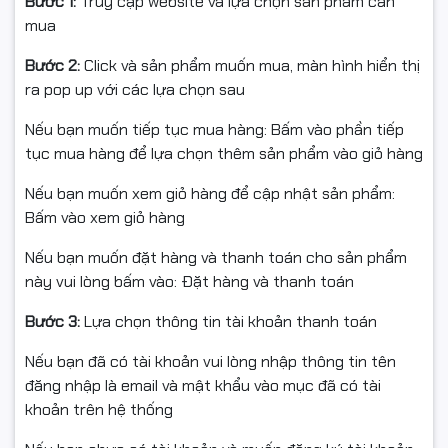
Bước 1:
Truy cập website và lựa chọn sản phẩm cần
Bảo Hành và Chính Sách Tại
mua
CNC COMPUTER
Bước 2:
Click và sản phẩm muốn mua, màn hình hiển thị
ra pop up với các lựa chọn sau
Bảo hành:
12 tháng hoặc đến khi in hết mực lần đầu
Giá bán đã bao gồm thuế VAT, không bao gồm phí lắp
Nếu bạn muốn tiếp tục mua hàng: Bấm vào phần tiếp
đặt và vận chuyển
tục mua hàng để lựa chọn thêm sản phẩm vào giỏ hàng
Đặt hàng Online miễn phí vận chuyển trong nội thành
Nếu bạn muốn xem giỏ hàng để cập nhật sản phẩm:
Hà Nội
Bấm vào xem giỏ hàng
Ship COD toàn quốc (Viettel, giao hàng nhanh, giao
hàng tiết kiệm…)
Nếu bạn muốn đặt hàng và thanh toán cho sản phẩm
Thanh toán khi nhận hàng
này vui lòng bấm vào: Đặt hàng và thanh toán
Sản phẩm được bảo vệ tối đa trong bao bì nhiều lớp
Có chính sách giá đặc biệt dành cho Đại lý phân phối
Bước 3:
Lựa chọn thông tin tài khoản thanh toán
Hãy đến với
CNC COMPUTER
để trang bị ngay Hộp mực
Nếu bạn đã có tài khoản vui lòng nhập thông tin tên
Xerox P355D/M355DF/P365DW với chất lượng và dịch
đăng nhập là email và mật khẩu vào mục đã có tài
vụ tốt nhất!
khoản trên hệ thống