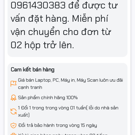
0961430383 để được tư
vấn đặt hàng. Miễn phí
vận chuyển cho đơn từ
02 hộp trở lên.
Cam kết bán hàng
Giá bán Laptop, PC, Máy in, Máy Scan luôn ưu đãi
cạnh tranh
Sản phẩm chính hãng 100%
1 Đổi 1 trong trong vòng 01 tuần( lỗi do nhà sản
xuất)
Chi tiết thông tin số kỹ thuật của sản phẩm:
Đổi trả bảo hành trong vòng 15 ngày