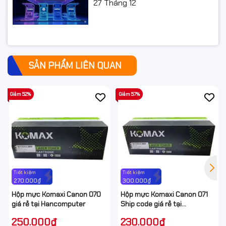
chọn và so sánh chi tiết
27
Tháng 12
SẢN PHẨM LIÊN QUAN
Giảm 52%
Giảm 57%
Tiết kiệm
Tiết kiệm
270.000₫
300.000₫
Hộp mực Komaxi Canon 070
Hộp mực Komaxi Canon 071
giá rẻ tại Hancomputer
Ship code giá rẻ tại
Hancomputer
250.000₫
230.000₫