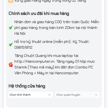
Xử lý giao hàng ngày trong vòng 02 tiếng
Thông tin sản phẩm
Tên sản
Chính sách ưu đãi khi mua hàng
Hộp mực Xerox P355D/M355DF/P365DW
phẩm:
Nhận đơn và giao hàng COD trên toàn Quốc. Miễn
Mã chính
phí giao hàng trong bán kính 20km tại nội thành
CT201938
hãng:
Hà Nội.
Hỗ trợ kỹ thuật online (miễn phí).: Kỹ Thuật :
Thông số kỹ thuật
0981519112
Số lượng
4.000 bản (Theo tiêu chuẩn ISO 19752/19798, mức độ
Tặng Chuột Quang khi mua laptop tại
trang in:
phù hợp 5% của A4)
http://Hancomputer.vn. Tặng ngay 01 hộp mực
Màu mực:
Đen
Starink (Theo mã máy) khi đặt đơn Combo PC
Văn Phòng + Máy in tại Hancomputer.
Chip và
Chip mới 100%
phiên bản:
Hệ thống cửa hàng
Tiêu chuẩn sản phẩm
1) Chất lượng cao cấp
2) Hỗ trợ in tốc độ cao liên tục