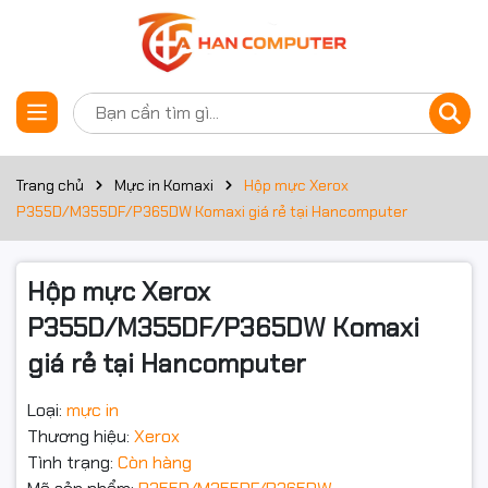
Thông số kỹ thuật
Đặt trước sản phẩm
Hộp mực Xerox
P355D/M355DF/P365DW
Trang chủ
Mực in Komaxi
Hộp mực Xerox
P355D/M355DF/P365DW Komaxi giá rẻ tại Hancomputer
thương hiệu Komaxi giá rẻ tại
Hancomputer.vn chuyên dụng
Hộp mực Xerox
cho dòng máy in Xerox. Liên
P355D/M355DF/P365DW Komaxi
giá rẻ tại Hancomputer
hệ: 0961430383 để được tư
Loại:
mực in
vấn đặt hàng.
Thương hiệu:
Xerox
Tình trạng:
Còn hàng
Hộp mực Xerox P355D/M355DF/P365DW
là một lựa chọn