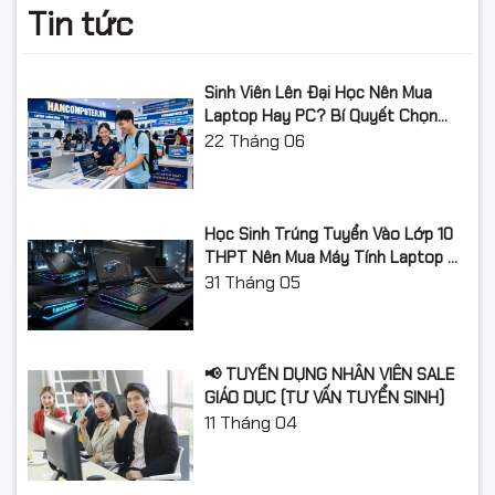
Tin tức
Sinh Viên Lên Đại Học Nên Mua
Laptop Hay PC? Bí Quyết Chọn
Máy Tính Đúng Nhu Cầu, Không
22
Tháng 06
Lãng Phí Tiền Của Bố Mẹ
Học Sinh Trúng Tuyển Vào Lớp 10
Thông tin sản phẩm
THPT Nên Mua Máy Tính Laptop Gì
Tên sản
Năm Học 2026 - 2027?
31
Tháng 05
Hộp mực Xerox P115/P115w/M115w/M115fw
phẩm:
Mã chính
CT202137
hãng:
📢 TUYỂN DỤNG NHÂN VIÊN SALE
Số lượng
1.500 bản (theo tiêu chuẩn ISO 19752/19798,
GIÁO DỤC (TƯ VẤN TUYỂN SINH)
trang in:
mức độ phủ mực 5% trên A4)
11
Tháng 04
Màu mực:
Đen
Chip và
Chip mới 100%