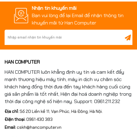
Nhận tin khuyến mãi
Bạn vui lòng để lại Email để nhận thông tin
khuyến mãi từ Han Computer
HAN COMPUTER
HAN COMPUTER luôn khẳng định uy tín và cam kết đẩy
mạnh thương hiệu máy tính, máy in dịch vụ chăm sóc
khách hàng đồng thời đưa đến tay khách hàng cuối cùng
giá sản phẩm là tốt nhất, Hiện đại hoá doanh nghiệp trong
thời đại công nghệ số hiện nay. Support: 0961.211.232
Địa chỉ:
Số 20 Liền kề 11, Vạn Phúc, Hà Đông, Hà Nội.
Điện thoại:
0961 430 383
Email:
cskh@hancomputer.vn