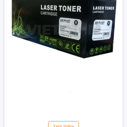
Dễ dàng đổ mực với thiết kế độc đáo, có nắp đổ vào
Tiêu chuẩn
và nắp đổ thải
sản phẩm:
Mỗi hộp mực có thể đổ ít nhất 3 lần (trong điều kiện
in ấn bình thường) mới phải thay linh kiện
Số lượng bản in tương đương hàng chính hãng (độ
phủ bản in 5%)
Sản phẩm được chứng nhận: ISO9001, ISO14001, CE,
REACH, RoHS
Thông tin sản phẩm
Mã chính hãng:
CT202137
Số lượng trang in:
1.500 bản (Theo tiêu chuẩn ISO
19752/19798)
Xem thêm