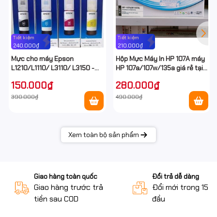
Tiết kiệm
Tiết kiệm
240.000₫
210.000₫
Mực cho máy Epson
Hộp Mực Máy In HP 107A máy
L1210/L1110/ L3110/ L3150 -
HP 107a/107w/135a giá rẻ tại
Epson E003 Ecotank
Hancomputer
150.000₫
280.000₫
390.000₫
490.000₫
Xem toàn bộ sản phẩm
Giao hàng toàn quốc
Đổi trả dễ dàng
Giao hàng trước trả
Đổi mới trong 15 n
tiền sau COD
đầu