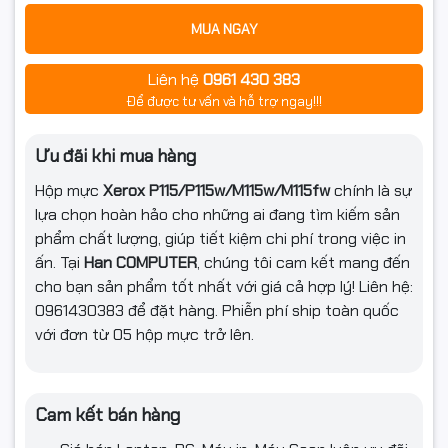
nắp đổ mực thải.
MUA NGAY
Khả năng in ấn từ 3 lần trở lên trong điều kiện sử dụng bình
thường.
Liên hệ
0961 430 383
Đạt tiêu chuẩn sản phẩm:
ISO9001, ISO14001, CE, REACH,
Để được tư vấn và hỗ trợ ngay!!!
RoHS
.
Lý do bạn nên chọn sản phẩm tại
Ưu đãi khi mua hàng
HAN COMPUTER
Hộp mực
Xerox P115/P115w/M115w/M115fw
chính là sự
Đặt hàng Online miễn phí vận chuyển trong nội thành Hà Nội.
lựa chọn hoàn hảo cho những ai đang tìm kiếm sản
Giá bán đã bao gồm thuế VAT, chưa bao gồm phí lắp đặt và
phẩm chất lượng, giúp tiết kiệm chi phí trong việc in
vận chuyển.
ấn. Tại
Han
COMPUTER
, chúng tôi cam kết mang đến
Ship COD toàn quốc qua các dịch vụ uy tín như Viettel, Giao
cho bạn sản phẩm tốt nhất với giá cả hợp lý! Liên hệ:
hàng nhanh, Giao hàng tiết kiệm.
0961430383 để đặt hàng. Phiễn phí ship toàn quốc
Thanh toán khi nhận hàng, tạo sự thuận tiện cho khách
với đơn từ 05 hộp mực trở lên.
hàng.
Sản phẩm được đóng gói cẩn thận trong bao bì nhiều lớp,
bảo vệ tối đa.
Cam kết bán hàng
Bảo hành 12 tháng hoặc đến khi in hết mực lần đầu.