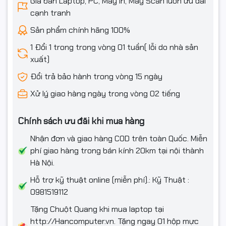
Giá bán Laptop, PC, Máy in, Máy Scan luôn ưu đãi
Chính sách giá đặc biệt cho đại lý phân phối.
cạnh tranh
Hãy đến ngay
HAN
COMPUTER
để sở hữu Hộp mực Xerox
P115/P115w/M115w/M115fw với chất lượng tốt nhất! Chúng tôi
Sản phẩm chính hãng 100%
cam kết mang đến sự hài lòng và phục vụ chu đáo nhất!
1 Đổi 1 trong trong vòng 01 tuần( lỗi do nhà sản
xuất)
Đổi trả bảo hành trong vòng 15 ngày
Xử lý giao hàng ngày trong vòng 02 tiếng
Chính sách ưu đãi khi mua hàng
Nhận đơn và giao hàng COD trên toàn Quốc. Miễn
phí giao hàng trong bán kính 20km tại nội thành
Hà Nội.
Hỗ trợ kỹ thuật online (miễn phí).: Kỹ Thuật :
0981519112
Tặng Chuột Quang khi mua laptop tại
http://Hancomputer.vn. Tặng ngay 01 hộp mực