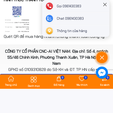
Gọi 0961430383
Chat 0961430383
Thông tin cửa hàng
Quét QR để mua hàng nhanh chóng thanh toán công ty
CÔNG TY CỔ PHẦN CNC-AI VIỆT NAM. Địa chỉ: Số 4, ngách
55/46 Chính Kinh, Phường Thanh Xuân, TP Hà Nội, Việt
Nam
GPKD số 0109310828 do Sở KH và ĐT TP HN cấp ngày
14/08/2020
0
0
0
*** Website đã đươc cấp phép của Bộ Công Thương
Trang chủ
Giỏ hàng
Yêu thích
So sánh
Danh mục
Bản quyền thuộc về
hancomputer.vn
.
Cung cấp bởi
Sapo