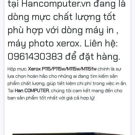
tại Hancomputer.vn đang là
dòng mực chất lượng tốt
Thông tin sản phẩm
phù hợp với dòng máy in ,
Tên sản
Hộp mực Xerox P115/P115w/M115w/M115fw
phẩm:
máy photo xerox. Liên hệ:
Mã chính
CT202137
0961430383 để đặt hàng.
hãng:
Số lượng
1.500 bản (theo tiêu chuẩn ISO 19752/19798, mức độ
Hộp mực
Xerox P115/P115w/M115w/M115fw
chính là sự
trang in:
phủ mực 5% trên A4)
lựa chọn hoàn hảo cho những ai đang tìm kiếm sản
phẩm chất lượng, giúp tiết kiệm chi phí trong việc in ấn.
Màu mực:
Đen
Tại
Han
COMPUTER
, chúng tôi cam kết mang đến cho
bạn sản phẩm tốt nhất với giá cả hợp lý!
Chip và
Chip mới 100%
phiên bản:
Chất lượng cao cấp
Hỗ trợ in tốc độ cao liên tục
Ít mực thải, đủ trang in, độ phủ mực cao
Hộp mực sử dụng trống bánh răng đen Hàn Quốc