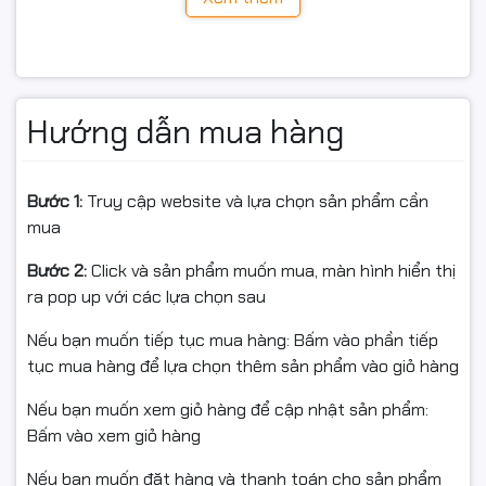
Màu mực:
Màu Đen
Chip và phiên bản:
Chip mới 100%
Tính năng nổi bật
Chất lượng cao cấp với hỗ trợ
in tốc độ cao liên tục
.
Hướng dẫn mua hàng
Ít mực thải, độ phủ mực cao, giúp tiết kiệm tối đa.
Thiết kế hộp mực dễ dàng đổ mực với nắp đổ mực vào
và nắp đổ mực thải.
Bước 1:
Truy cập website và lựa chọn sản phẩm cần
Khả năng in ấn từ 3 lần trở lên trong điều kiện sử dụng
mua
bình thường.
Đạt tiêu chuẩn sản phẩm:
ISO9001, ISO14001, CE,
Bước 2:
Click và sản phẩm muốn mua, màn hình hiển thị
REACH, RoHS
.
ra pop up với các lựa chọn sau
Lý do bạn nên chọn sản phẩm
Nếu bạn muốn tiếp tục mua hàng: Bấm vào phần tiếp
tại HAN COMPUTER
tục mua hàng để lựa chọn thêm sản phẩm vào giỏ hàng
Đặt hàng Online miễn phí vận chuyển trong nội thành
Nếu bạn muốn xem giỏ hàng để cập nhật sản phẩm:
Hà Nội.
Bấm vào xem giỏ hàng
Giá bán đã bao gồm thuế VAT, chưa bao gồm phí lắp
Nếu bạn muốn đặt hàng và thanh toán cho sản phẩm
đặt và vận chuyển.