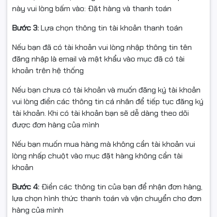
này vui lòng bấm vào: Đặt hàng và thanh toán
Ship COD toàn quốc qua các dịch vụ uy tín như Viettel,
Giao hàng nhanh, Giao hàng tiết kiệm.
Bước 3:
Lựa chọn thông tin tài khoản thanh toán
Thanh toán khi nhận hàng, tạo sự thuận tiện cho
khách hàng.
Nếu bạn đã có tài khoản vui lòng nhập thông tin tên
Sản phẩm được đóng gói cẩn thận trong bao bì nhiều
đăng nhập là email và mật khẩu vào mục đã có tài
lớp, bảo vệ tối đa.
khoản trên hệ thống
Bảo hành 12 tháng hoặc đến khi in hết mực lần đầu.
Nếu bạn chưa có tài khoản và muốn đăng ký tài khoản
Chính sách giá đặc biệt cho đại lý phân phối.
vui lòng điền các thông tin cá nhân để tiếp tục đăng ký
Hãy đến ngay
HAN
COMPUTER
để sở hữu Hộp mực
tài khoản. Khi có tài khoản bạn sẽ dễ dàng theo dõi
Xerox P115/P115w/M115w/M115fw với chất lượng tốt
được đơn hàng của mình
nhất! Chúng tôi cam kết mang đến sự hài lòng và phục
vụ chu đáo nhất!
Nếu bạn muốn mua hàng mà không cần tài khoản vui
lòng nhấp chuột vào mục đặt hàng không cần tài
khoản
Bước 4:
Điền các thông tin của bạn để nhận đơn hàng,
lựa chọn hình thức thanh toán và vận chuyển cho đơn
hàng của mình