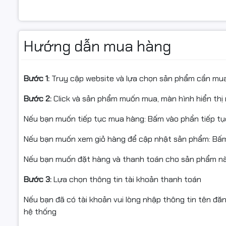
Hiệu suất:
Ổn định, dễ sử dụng
👉 Đây là dòng mực được sử dụng phổ biến cho các má
Hướng dẫn mua hàng
Tình trạng:
Còn hàng
Đặc điểm nổi bật
Bước 1:
Truy cập website và lựa chọn sản phẩm cần mu
• Dùng cho máy in: Samsung ML-1660, 1661, 1665, 1666, 1670,
Bước 2:
Click và sản phẩm muốn mua, màn hình hiển thị 
1867; Samsung SCX-3200, 3201, 3205, 3207, 3210, 3217, 
• Loại mực: Laser đen trắng
Nếu bạn muốn tiếp tục mua hàng: Bấm vào phần tiếp t
• Màu mực: Đen (Black)
Nếu bạn muốn xem giỏ hàng để cập nhật sản phẩm: Bấm
• Năng suất in: 1.500 trang A4 với độ phủ 5%
• Dùng hộp mực Star Ink giúp tiết kiệm 75% chi phí in ấn
Nếu bạn muốn đặt hàng và thanh toán cho sản phẩm này
• Bảo hành: 1 đổi 1 trong vòng 06 tháng hoặc đến hết m
• Giao hàng miễn phí toàn quốc, hỗ trợ kỹ thuật tận nơ
Bước 3:
Lựa chọn thông tin tài khoản thanh toán
Nếu bạn đã có tài khoản vui lòng nhập thông tin tên đă
hệ thống