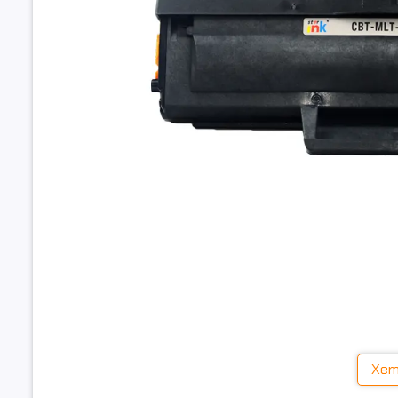
🌟 Thông tin nổi bật của 
Mã mực:
Samsung MLT-D104S
Loại mực:
Laser đen trắng
Dung lượng in:
Khoảng 1.500 trang độ phủ 5%
Xem
Tình trạng:
Mới 100%