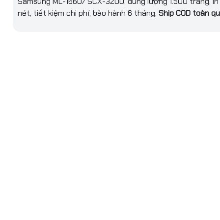
Samsung ML-1660/ SCX-3200, dung lượng 1.500 trang, in
nét, tiết kiệm chi phí, bảo hành 6 tháng,
Ship COD toàn q