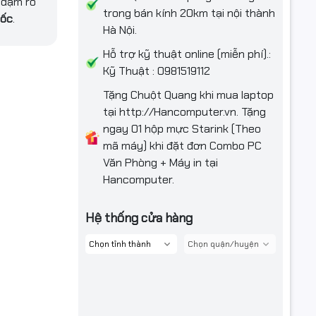
 đậm rõ
trong bán kính 20km tại nội thành
uốc
.
Hà Nội.
Hỗ trợ kỹ thuật online (miễn phí).:
Kỹ Thuật : 0981519112
Tặng Chuột Quang khi mua laptop
tại http://Hancomputer.vn. Tặng
ngay 01 hộp mực Starink (Theo
mã máy) khi đặt đơn Combo PC
Văn Phòng + Máy in tại
Hancomputer.
Hệ thống cửa hàng