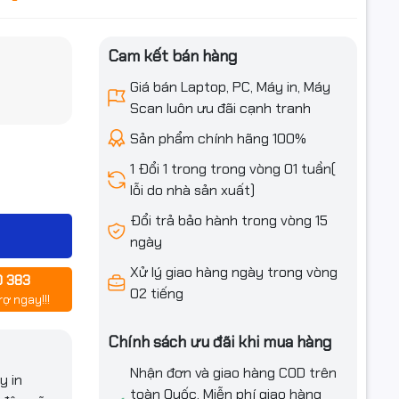
Cam kết bán hàng
iều ưu đãi
Giá bán Laptop, PC, Máy in, Máy
Scan luôn ưu đãi cạnh tranh
Sản phẩm chính hãng 100%
1 Đổi 1 trong trong vòng 01 tuần(
lỗi do nhà sản xuất)
Đổi trả bảo hành trong vòng 15
ngày
Xử lý giao hàng ngày trong vòng
0 383
 ML-1673,
02 tiếng
rợ ngay!!!
0, SCX-
Chính sách ưu đãi khi mua hàng
Nhận đơn và giao hàng COD trên
y in
toàn Quốc. Miễn phí giao hàng