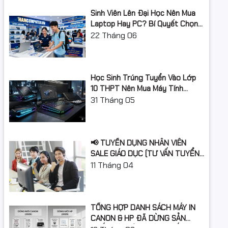
Sinh Viên Lên Đại Học Nên Mua
Laptop Hay PC? Bí Quyết Chọn
Máy Tính Đúng Nhu Cầu, Không
22
Tháng 06
Lãng Phí Tiền Của Bố Mẹ
Học Sinh Trúng Tuyển Vào Lớp
10 THPT Nên Mua Máy Tính
Laptop Gì Năm Học 2026 -
31
Tháng 05
2027?
📢 TUYỂN DỤNG NHÂN VIÊN
SALE GIÁO DỤC (TƯ VẤN TUYỂN
SINH)
11
Tháng 04
TỔNG HỢP DANH SÁCH MÁY IN
CANON & HP ĐÃ DỪNG SẢN