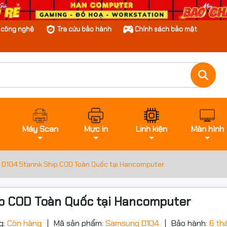
n công nghệ
Tra cứu bảo hành
Chính sách bảo mật
Máy Scan
Mực in
Linh kiện
Màn hình
104 Starink Ship COD Toàn Quốc tại Hancomputer
p COD Toàn Quốc tại Hancomputer
g:
Còn hàng
Mã sản phẩm:
Samsung D104
Bảo hành:
6 th