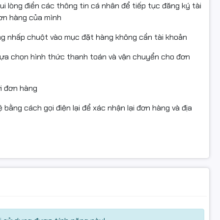
i lòng điền các thông tin cá nhân để tiếp tục đăng ký tài
đơn hàng của mình
ng nhấp chuột vào mục đặt hàng không cần tài khoản
lựa chọn hình thức thanh toán và vận chuyển cho đơn
 1671, 1673, 1674, 1675, 1677, 1678, 1860, 1861, 1864K, 1865,
3218
ửi đơn hàng
 bằng cách gọi điện lại để xác nhận lại đơn hàng và địa
, đạt chứng nhận STMC, CE, REACH, ROHS, ISO 9001, ISO
da, EU, Nhật Bản, Hàn Quốc, Australia, New Zealand
hông gây lỗi hoặc hư trống
 lượng tương đương hàng chính hãng
i