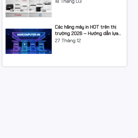
XUẤT: LỘ TRÌNH NÂNG CẤP 2026
18
Tháng 03
Các hãng máy in HOT trên thị
trường 2026 – Hướng dẫn lựa
chọn và so sánh chi tiết
27
Tháng 12