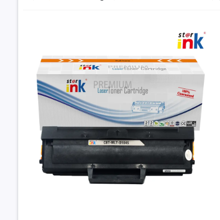
Đặt trư
Thôn
Thông số
Mã hộp m
Loại mực
Màu mực
Năng suất
Máy in tươ
Hộp mực Sam
Ship COD
Ha
30