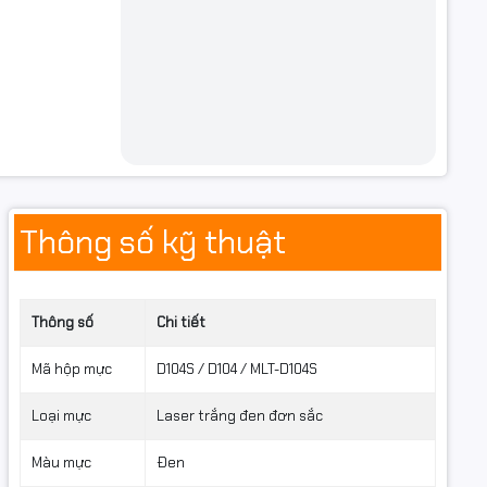
Thông số kỹ thuật
Thông số
Chi tiết
Mã hộp mực
D104S / D104 / MLT-D104S
Loại mực
Laser trắng đen đơn sắc
Màu mực
Đen