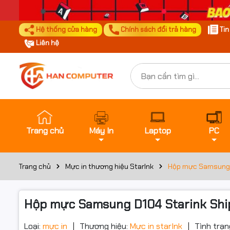
Hệ thống cửa hàng
Chính sách đổi trả hàng
Ti
Liên hệ
Trang chủ
Máy In
Laptop
PC
Trang chủ
Mực in thương hiệu StarInk
Hộp mực Samsung D
Hộp mực Samsung D104 Starink Shi
Loại:
mực in
Thương hiệu:
Mực in starInk
Tình trạn