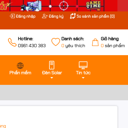
Đăng nhập
Đăng ký
So sánh sản phẩm (
0
)
Hotline:
Danh sách:
Giỏ hàng
0961 430 383
0
yêu thích
0
sản phẩm
Phần mềm
Đèn Solar
Tin tức
áng