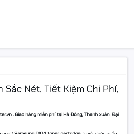
n Sắc Nét, Tiết Kiệm Chi Phí,
er.vn . Giao hàng miễn phí tại Hà Đông, Thanh xuân, Đại
msung?
Samsung D104 toner cartridge
là giải pháp in ấn