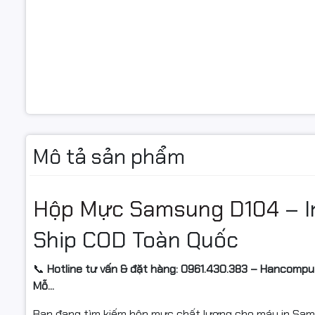
Mô tả sản phẩm
Hộp Mực Samsung D104
– I
Ship COD Toàn Quốc
📞
Hotline tư vấn & đặt hàng: 0961.430.383 – Hancomput
Mỗ...
Bạn đang tìm kiếm hộp mực chất lượng cho máy in Sa