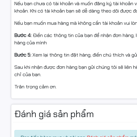
Nếu bạn chưa có tài khoản và muốn đăng ký tài khoản vu
Thông tin sản phẩm
khoản. Khi có tài khoản bạn sẽ dễ dàng theo dõi được 
• Sản phẩm: Mực nguyên hộp máy in laser
Nếu bạn muốn mua hàng mà không cần tài khoản vui lò
• Hãng sản xuất: Star Ink
• Mã hộp mực: Samsung MLT-D104S
Bước 4:
Điền các thông tin của bạn để nhận đơn hàng, 
• Dùng cho máy in: Samsung ML-1660, 1661, 1665, 1666, 1670,
hàng của mình
1867; Samsung SCX-3200, 3201, 3205, 3207, 3210, 3217, 
Bước 5:
Xem lại thông tin đặt hàng, điền chú thích và g
• Màu sắc: Black
• Dung lượng in: 1.500 trang A4 với độ phủ 5%
Sau khi nhận được đơn hàng bạn gửi chúng tôi sẽ liên hệ
• Tiêu chuẩn chất lượng: Sản xuất theo tiêu chuẩn OEM
chỉ của bạn.
14001
• Sản phẩm được xuất khẩu đến các thị trường Mỹ, Cana
Trân trọng cảm ơn.
Ưu điểm vượt trội
Đánh giá sản phẩm
• Bản in đậm, rõ nét, không lem, không phai
• Tương thích hoàn hảo với các dòng máy in Samsung, k
• Giúp tiết kiệm chi phí in ấn nhưng vẫn đảm bảo chất
• Dễ dàng lắp đặt và thay thế, có hỗ trợ kỹ thuật tận nơ