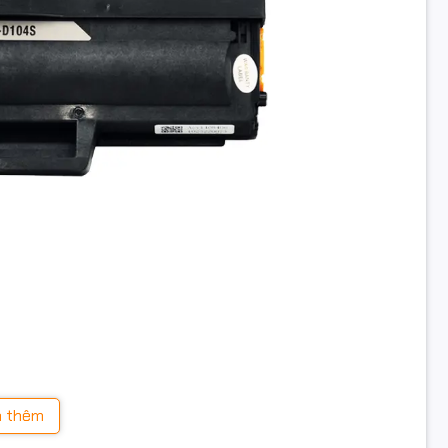
hộp mực Samsung D104
 thêm