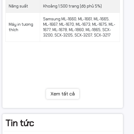
Năng suất
Khoảng 1,500 trang (độ phủ 5%)
Samsung ML-1660, ML-1661, ML-1665,
Máy in tương
ML-1667, ML-1670, ML-1673, ML-1675, ML-
thích
1677, ML-1678, ML-1860, ML-1865, SCX-
3200, SCX-3205, SCX-3207, SCX-3217
Xem tất cả
Tin tức