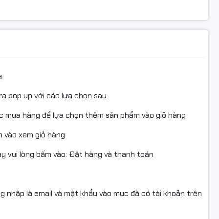
y in Samsung văn phòng nhỏ và vừa.
a
 1671, 1673, 1674, 1675, 1677, 1678, 1860, 1861, 1864K, 1865,
ra pop up với các lựa chọn sau
3218
ục mua hàng để lựa chọn thêm sản phẩm vào giỏ hàng
 vào xem giỏ hàng
, tăng tuổi thọ máy in
 vui lòng bấm vào: Đặt hàng và thanh toán
ực
i, ship COD nhanh chóng
ng nhập là email và mật khẩu vào mục đã có tài khoản trên