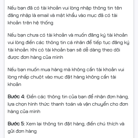
Thông tin sản phẩm:
Nếu bạn đã có tài khoản vui lòng nhập thông tin tên
• Sản phẩm: Mực in laser nguyên hộp Star Ink
đăng nhập là email và mật khẩu vào mục đã có tài
• Hãng sản xuất: Star Ink
khoản trên hệ thống
• Mã hộp mực: HP CE505A / CF280A
• Dùng cho máy in: HP LaserJet Pro P2030, P2035,
Nếu bạn chưa có tài khoản và muốn đăng ký tài khoản
2050, P2055, P2055dn, P2055x, 400 M401a/d/n, 400
vui lòng điền các thông tin cá nhân để tiếp tục đăng ký
M425dn/dw
tài khoản. Khi có tài khoản bạn sẽ dễ dàng theo dõi
• Màu sắc: Đen (Black)
được đơn hàng của mình
• Dung lượng in: 2.700 trang A4 với độ phủ 5%
Nếu bạn muốn mua hàng mà không cần tài khoản vui
• Tiêu chuẩn chất lượng: Sản xuất theo tiêu chuẩn
lòng nhấp chuột vào mục đặt hàng không cần tài
OEM, đạt chứng nhận STMC, CE, REACH, ROHS, ISO
khoản
9001, ISO 14001
• Sản phẩm được xuất khẩu tới các thị trường lớn: Mỹ,
Bước 4:
Điền các thông tin của bạn để nhận đơn hàng,
EU, Nhật Bản, Hàn Quốc, Canada, Australia, New
lựa chọn hình thức thanh toán và vận chuyển cho đơn
Zealand
hàng của mình
Ưu điểm khi sử dụng hộp mực Star Ink:
Bước 5:
Xem lại thông tin đặt hàng, điền chú thích và
• Bản in rõ nét, mực đậm, ổn định trong suốt quá trình
gửi đơn hàng
sử dụng