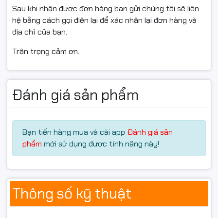
• Không lem mực, không gây hại trống từ hoặc bộ phận
Sau khi nhận được đơn hàng bạn gửi chúng tôi sẽ liên
trong máy
hệ bằng cách gọi điện lại để xác nhận lại đơn hàng và
• Độ tương thích cao, không gây lỗi nhận mực
địa chỉ của bạn.
• Tiết kiệm chi phí, phù hợp cho văn phòng, công ty,
Trân trọng cảm ơn.
cửa hàng in ấn
• Lắp đặt nhanh, dễ sử dụng, bảo hành tận nơi nếu có
sự cố
Đánh giá sản phẩm
🚚 Ship COD Toàn Quốc
Hancomputer.vn hỗ trợ:
Bạn tiến hàng mua và cài app
Đánh giá sản
✔ Giao hàng toàn quốc
phẩm
mới sử dụng được tính năng này!
✔ Ship COD tận nơi
✔ Kiểm tra hàng trước thanh toán
✔ Hỗ trợ kỹ thuật online nhanh chóng
Thông số kỹ thuật
📦 Giao nhanh tại Hà Nội và các tỉnh thành trên toàn
quốc.