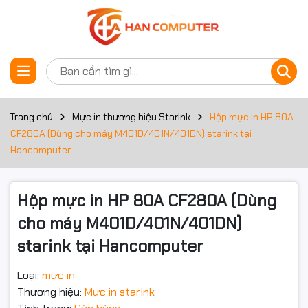
Thông số kỹ thuật
Đặt trước sản phẩm
Thông số
Chi tiết
Mã mực
HP 80A (CF280A)
Trang chủ
Mực in thương hiệu StarInk
Hộp mực in HP 80A
CF280A (Dùng cho máy M401D/401N/401DN) starink tại
Loại mực
Laser trắng đen
Hancomputer
Hiệu suất in
Khoảng 2.700 trang (độ phủ 5%)
Hộp mực in HP 80A CF280A (Dùng
Máy in tương
HP LaserJet Pro M401d/ M401n/ M401dn/ M425
thích
series
cho máy M401D/401N/401DN)
starink tại Hancomputer
Loại:
mực in
Thương hiệu:
Mực in starInk