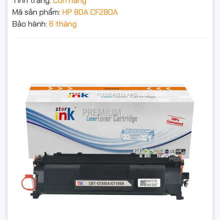
Tình trạng:
Còn hàng
Mã sản phẩm:
HP 80A CF280A
Bảo hành:
6 tháng
Hộp mực in HP 80A CF280A (Dùng cho máy
M401D/401N/401DN) starink tại Hancomputer
300.000₫
Đặt trước sản phẩm để nhận thêm nhiều ưu đãi bạn
nhé
GỬI THÔNG TIN