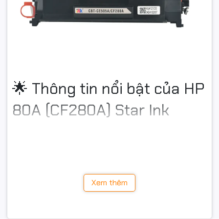
🌟 Thông tin nổi bật của HP
80A (CF280A) Star Ink
Mã mực:
HP CF280A / HP 80A
Thương hiệu:
Star Ink
Loại mực:
Laser đen trắng
Dung lượng in:
Khoảng 2.700 trang độ phủ 5%
Tình trạng:
Mới 100%
Xem thêm
Hiệu suất:
Ổn định, dễ sử dụng
👉 Đây là dòng mực được sử dụng phổ biến cho các
dòng máy in HP LaserJet Pro hiện nay.