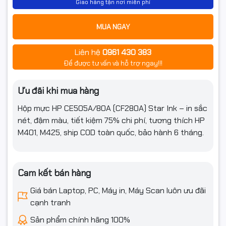
Giao hàng tận nơi miễn phí
MUA NGAY
Liên hệ
0961 430 383
Để được tư vấn và hỗ trợ ngay!!!
Ưu đãi khi mua hàng
Hộp mực HP CE505A/80A (CF280A) Star Ink – in sắc
nét, đậm màu, tiết kiệm 75% chi phí, tương thích HP
M401, M425, ship COD toàn quốc, bảo hành 6 tháng.
Cam kết bán hàng
Giá bán Laptop, PC, Máy in, Máy Scan luôn ưu đãi
cạnh tranh
Sản phẩm chính hãng 100%