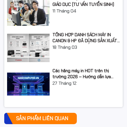
GIÁO DỤC (TƯ VẤN TUYỂN SINH)
11
Tháng 04
TỔNG HỢP DANH SÁCH MÁY IN
CANON & HP ĐÃ DỪNG SẢN XUẤT:
LỘ TRÌNH NÂNG CẤP 2026
18
Tháng 03
Các hãng máy in HOT trên thị
trường 2026 – Hướng dẫn lựa
chọn và so sánh chi tiết
27
Tháng 12
SẢN PHẨM LIÊN QUAN