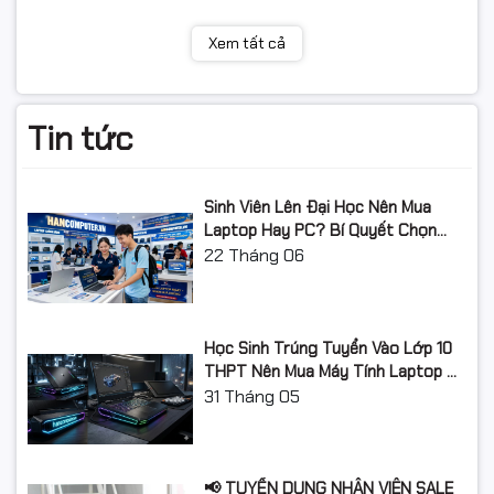
Hancomputer.vn
Xem tất cả
👉 Tư vấn đúng model – hỗ trợ
kỹ thuật máy tính máy
in
tận tình
📞
Hotline: 0961.430.383
Tin tức
🌐
Website: Hancomputer.vn
Sinh Viên Lên Đại Học Nên Mua
Laptop Hay PC? Bí Quyết Chọn
Máy Tính Đúng Nhu Cầu, Không
22
Tháng 06
Lãng Phí Tiền Của Bố Mẹ
Học Sinh Trúng Tuyển Vào Lớp 10
THPT Nên Mua Máy Tính Laptop Gì
Năm Học 2026 - 2027?
31
Tháng 05
📢 TUYỂN DỤNG NHÂN VIÊN SALE