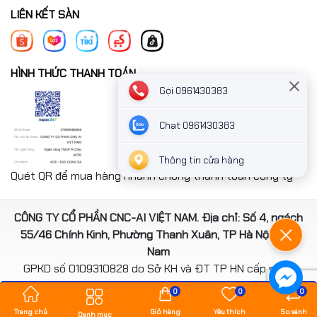
LIÊN KẾT SÀN
HÌNH THỨC THANH TOÁN
Gọi 0961430383
Chat 0961430383
Thông tin cửa hàng
Quét QR để mua hàng nhanh chóng thanh toán công ty
CÔNG TY CỔ PHẦN CNC-AI VIỆT NAM. Địa chỉ: Số 4, ngách
55/46 Chính Kinh, Phường Thanh Xuân, TP Hà Nội, Việt
Nam
GPKD số 0109310828 do Sở KH và ĐT TP HN cấp ngày
14/08/2020
0
0
0
*** Website đã đươc cấp phép của Bộ Công Thương
Trang chủ
Giỏ hàng
Yêu thích
So sánh
Danh mục