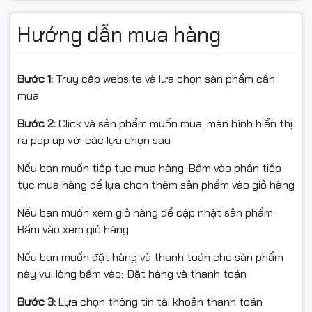
Hướng dẫn mua hàng
Tình trạng:
Còn hàng
Đặc điểm nổi bật:
Bước 1:
Truy cập website và lựa chọn sản phẩm cần
• Dùng cho máy in: HP LaserJet Pro P2030, P2035,
mua
2050, P2055, P2055dn, P2055x, 400 M401a/d/n,
M425dn/dw
Bước 2:
Click và sản phẩm muốn mua, màn hình hiển thị
• Loại mực: Laser
ra pop up với các lựa chọn sau
• Màu mực: Đen (Black)
• Năng suất in: 2.700 trang A4 với độ phủ 5%
Nếu bạn muốn tiếp tục mua hàng: Bấm vào phần tiếp
• Dùng hộp mực Star Ink giúp tiết kiệm đến 75% chi phí
tục mua hàng để lựa chọn thêm sản phẩm vào giỏ hàng
in ấn, tăng tuổi thọ máy in
Nếu bạn muốn xem giỏ hàng để cập nhật sản phẩm:
• Bản in sắc nét, đậm màu, không lem, không vón cục
Bấm vào xem giỏ hàng
• Bảo hành: 1 đổi 1 trong 6 tháng hoặc đến khi hết mực
• Ship COD toàn quốc – Giao hàng và lắp đặt miễn phí
Nếu bạn muốn đặt hàng và thanh toán cho sản phẩm
tại Hà Nội, hỗ trợ kỹ thuật tận nơi
này vui lòng bấm vào: Đặt hàng và thanh toán
Bước 3:
Lựa chọn thông tin tài khoản thanh toán