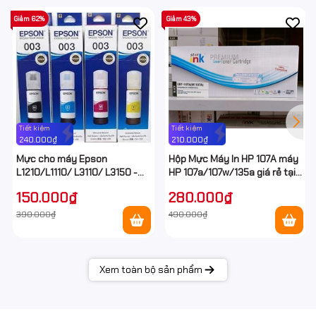
Giảm 62%
Giảm 43%
Tiết kiệm
Tiết kiệm
240.000₫
210.000₫
Mực cho máy Epson
Hộp Mực Máy In HP 107A máy
L1210/L1110/ L3110/ L3150 -
HP 107a/107w/135a giá rẻ tại
Epson E003 Ecotank
Hancomputer
150.000₫
280.000₫
390.000₫
490.000₫
Xem toàn bộ sản phẩm