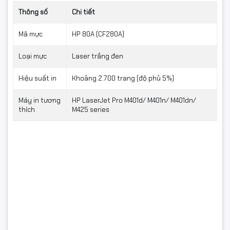
Thông số
Chi tiết
Mã mực
HP 80A (CF280A)
Loại mực
Laser trắng đen
Hiệu suất in
Khoảng 2.700 trang (độ phủ 5%)
Máy in tương
HP LaserJet Pro M401d/ M401n/ M401dn/
thích
M425 series
📞 Mua hộp mực HP 80A
(CF280A) Star Ink tại