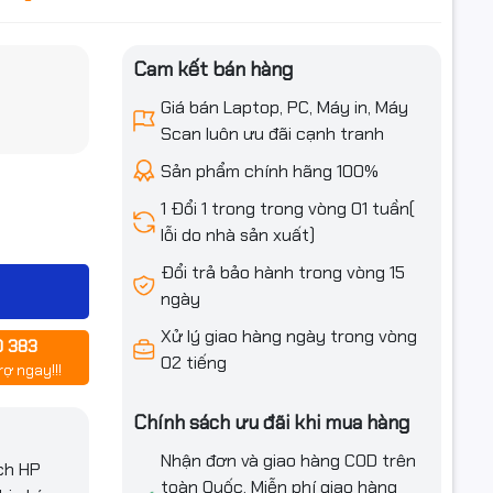
Cam kết bán hàng
iều ưu đãi
Giá bán Laptop, PC, Máy in, Máy
Scan luôn ưu đãi cạnh tranh
Sản phẩm chính hãng 100%
1 Đổi 1 trong trong vòng 01 tuần(
lỗi do nhà sản xuất)
5%)
Đổi trả bảo hành trong vòng 15
ngày
eries
Xử lý giao hàng ngày trong vòng
0 383
02 tiếng
rợ ngay!!!
Chính sách ưu đãi khi mua hàng
Nhận đơn và giao hàng COD trên
ch HP
toàn Quốc. Miễn phí giao hàng