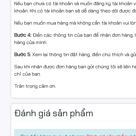
Nếu bạn chưa có tài khoản và muốn đăng ký tài khoản vu
khoản. Khi có tài khoản bạn sẽ dễ dàng theo dõi được 
Thông tin sản phẩm:
• Sản phẩm:
Mực in laser nguyên hộp chính hãng Star In
Nếu bạn muốn mua hàng mà không cần tài khoản vui lò
• Hãng sản xuất: Star Ink
• Mã hộp mực: HP 93A / CZ192A
Bước 4:
Điền các thông tin của bạn để nhận đơn hàng, 
• Dùng cho máy in: HP LaserJet Pro M435nw, M701, M70
hàng của mình
• Màu sắc: Đen (Black)
Bước 5:
Xem lại thông tin đặt hàng, điền chú thích và g
• Dung lượng in: 12.000 trang A4 với độ phủ 5%
• Tiêu chuẩn chất lượng: Sản xuất theo tiêu chuẩn OEM
Sau khi nhận được đơn hàng bạn gửi chúng tôi sẽ liên hệ
14001
chỉ của bạn.
• Sản phẩm được xuất khẩu sang các thị trường khắt kh
New Zealand
Trân trọng cảm ơn.
Ưu điểm nổi bật:
• Bản in sắc nét, rõ ràng, không lem mực
Đánh giá sản phẩm
• Dung lượng in lớn, phù hợp cho văn phòng và doanh ng
• Hộp mực tương thích hoàn hảo, dễ thay thế và lắp đặ
• Hiệu suất in ổn định, giúp tăng tuổi thọ máy in
• Tiết kiệm chi phí in ấn lên đến 75% so với mực chính h