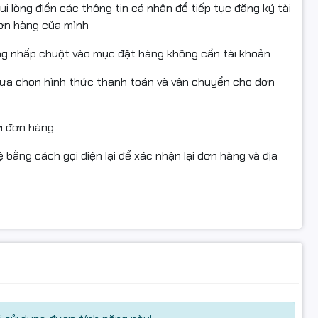
i lòng điền các thông tin cá nhân để tiếp tục đăng ký tài
đơn hàng của mình
k
ng nhấp chuột vào mục đặt hàng không cần tài khoản
lựa chọn hình thức thanh toán và vận chuyển cho đơn
6
ửi đơn hàng
, đạt chứng nhận STMC, CE, REACH, ROHS, ISO 9001, ISO
 bằng cách gọi điện lại để xác nhận lại đơn hàng và địa
e như Mỹ, Canada, EU, Nhật Bản, Hàn Quốc, Australia,
hiệp in nhiều
t
ãng