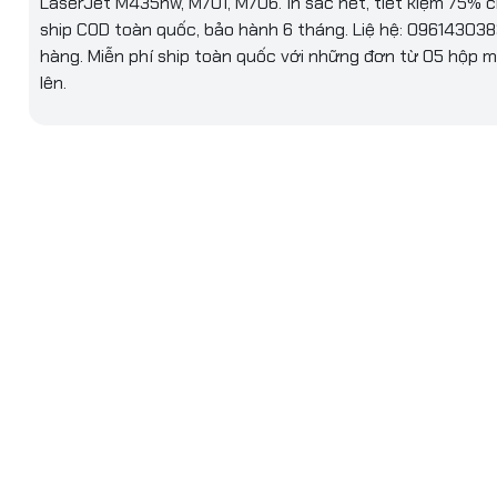
LaserJet M435nw, M701, M706. In sắc nét, tiết kiệm 75% ch
ship COD toàn quốc, bảo hành 6 tháng. Liệ hệ: 096143038
hàng. Miễn phí ship toàn quốc với những đơn từ 05 hộp 
lên.