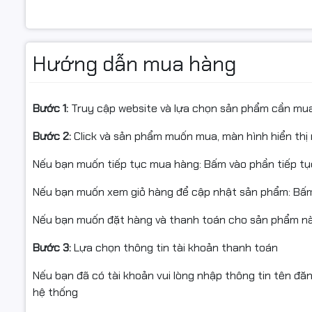
Thương hiệu:
Star Ink
Loại mực:
Laser đen trắng
Dung lượng in:
Khoảng 12.000 trang độ phủ 5%
Hướng dẫn mua hàng
Tình trạng:
Mới 100%
Hiệu suất:
Ổn định, phù hợp in số lượng lớn
👉 Đây là dòng mực được nhiều doanh nghiệp và trung t
Bước 1:
Truy cập website và lựa chọn sản phẩm cần mu
Giá bán:
610.000 ₫
Bước 2:
Click và sản phẩm muốn mua, màn hình hiển thị 
Tình trạng:
Còn hàng
Nếu bạn muốn tiếp tục mua hàng: Bấm vào phần tiếp t
Đặc điểm nổi bật:
• Dùng cho máy in: HP LaserJet Pro M435nw, M701, M70
Nếu bạn muốn xem giỏ hàng để cập nhật sản phẩm: Bấm
• Loại mực: Laser
• Màu mực: Đen (Black)
Nếu bạn muốn đặt hàng và thanh toán cho sản phẩm này
• Dung lượng in: 12.000 trang A4 với độ phủ 5%
Bước 3:
Lựa chọn thông tin tài khoản thanh toán
• Dùng hộp mực Star Ink giúp tiết kiệm đến 75% chi phí i
• Bảo hành: 1 đổi 1 trong vòng 6 tháng hoặc đến khi hết
Nếu bạn đã có tài khoản vui lòng nhập thông tin tên đă
• Ship COD toàn quốc, giao hàng và lắp đặt miễn phí tại 
hệ thống