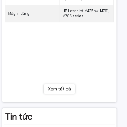
HP LaserJet M435nw, M701,
Máy in dùng
M706 series
Xem tất cả
Tin tức