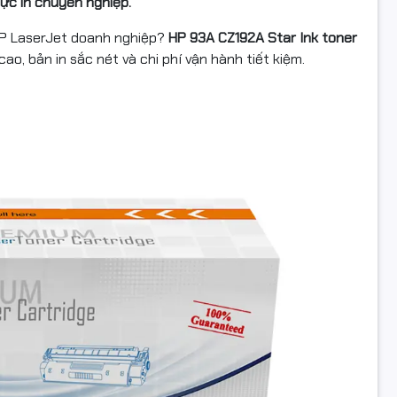
mực in chuyên nghiệp.
HP LaserJet doanh nghiệp?
HP 93A CZ192A Star Ink toner
cao, bản in sắc nét và chi phí vận hành tiết kiệm.