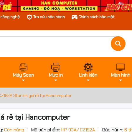
n công nghệ
Tra cứu bảo hành
Chính sách bảo mật
Máy Scan
Mực in
Linh kiện
Màn hình
Z192A Star Ink giá rẻ tại Hancomputer
iá rẻ tại Hancomputer
g:
Còn hàng
Mã sản phẩm:
HP 93A/ CZ192A
Bảo hành:
6 t