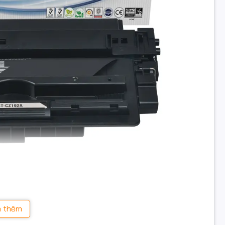
 93A (CZ192A) Star Ink
 thêm