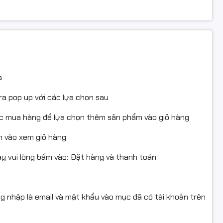
âm in ấn lựa chọn nhờ hiệu suất cao và độ bền ổn định.
a
ra pop up với các lựa chọn sau
ục mua hàng để lựa chọn thêm sản phẩm vào giỏ hàng
6
 vào xem giỏ hàng
 vui lòng bấm vào: Đặt hàng và thanh toán
n ấn, bản in sắc nét, rõ ràng và tăng tuổi thọ máy in
 mực
ng nhập là email và mật khẩu vào mục đã có tài khoản trên
nội thành Hà Nội, hỗ trợ kỹ thuật tận nơi