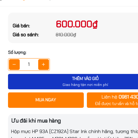
ớc sản phẩm
g số kỹ thuật
600.000₫
Giá bán:
Đặt trước sản phẩm để nhận thêm nh
Chi tiết
Giá so sánh:
810.000₫
bạn nhé
hẩm
CZ192A
Số lượng:
n
Laser đen
 trang
12.000 – 12.500 trang (với độ phủ 
THÊM VÀO GIỎ
Giao hàng tận nơi miễn phí
ng
HP LaserJet M435nw, M701, M706 s
Liên hệ
0961 43
GỬI THÔNG TIN
MUA NGAY
Để được tư vấn và hỗ t
3A/ CZ192A Star Ink
tại Hancomputer
Ưu đãi khi mua hàng
0.000₫
Hộp mực HP 93A (CZ192A) Star Ink chính hãng, tương thí