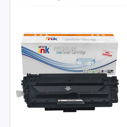
Đặt trư
Thôn
Thông số
Mã sản p
Loại mực i
Hiệu suất
Máy in dù
Hộp mực HP 9
giá rẻ 
30