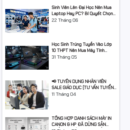
Sinh Viên Lên Đại Học Nên Mua
Laptop Hay PC? Bí Quyết Chọn
Máy Tính Đúng Nhu Cầu, Không
22
Tháng 06
Lãng Phí Tiền Của Bố Mẹ
Học Sinh Trúng Tuyển Vào Lớp
10 THPT Nên Mua Máy Tính
Laptop Gì Năm Học 2026 -
31
Tháng 05
2027?
📢 TUYỂN DỤNG NHÂN VIÊN
SALE GIÁO DỤC (TƯ VẤN TUYỂN
SINH)
11
Tháng 04
TỔNG HỢP DANH SÁCH MÁY IN
CANON & HP ĐÃ DỪNG SẢN