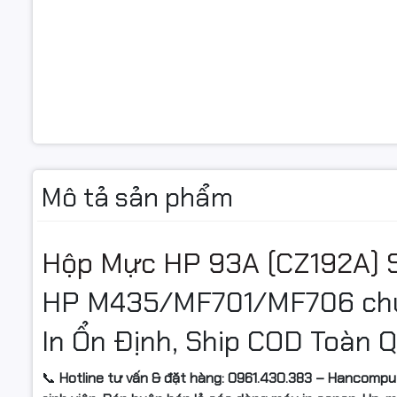
Mô tả sản phẩm
Hộp Mực HP 93A (CZ192A) S
HP M435/MF701/MF706 chu
In Ổn Định, Ship COD Toàn 
📞
Hotline tư vấn & đặt hàng: 0961.430.383 – Hancompu