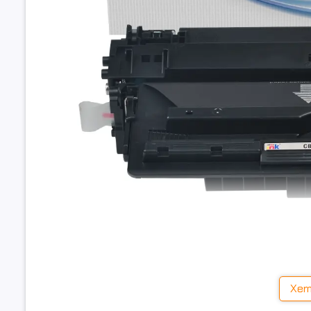
🌟 Thông tin nổi bật của HP
Xem
Mã mực:
HP CZ192A / HP 93A