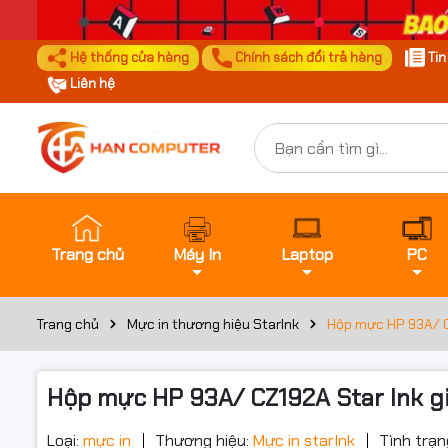
Hệ thống cửa hàng
Chính sách đổi trả hàng
Ti
Liên hệ
Trang chủ
Máy In
Laptop
PC
Trang chủ
Mực in thương hiệu StarInk
Hộp mực HP 93A/ C
Hộp mực HP 93A/ CZ192A Star Ink g
Loại:
mực in
Thương hiệu:
Mực in starInk
Tình trạn