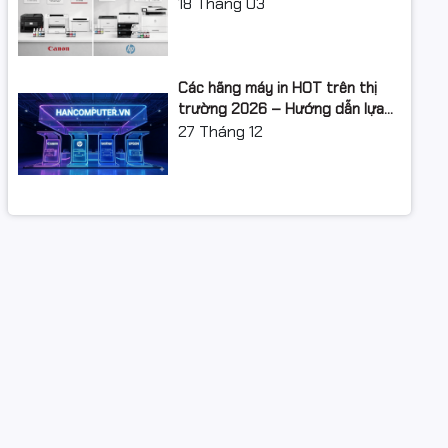
XUẤT: LỘ TRÌNH NÂNG CẤP 2026
18
Tháng 03
Các hãng máy in HOT trên thị
trường 2026 – Hướng dẫn lựa
chọn và so sánh chi tiết
27
Tháng 12