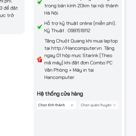
i phí,
trong bán kính 20km tại nội thành
3 để đặt
Hà Nội.
mực trở
Hỗ trợ kỹ thuật online (miễn phí).:
Kỹ Thuật : 0981519112
Tặng Chuột Quang khi mua laptop
tại http://Hancomputer.vn. Tặng
ngay 01 hộp mực Starink (Theo
mã máy) khi đặt đơn Combo PC
Văn Phòng + Máy in tại
Hancomputer.
Hệ thống cửa hàng