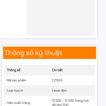
Thông số kỹ thuật
Thông số
Chi tiết
Mã sản phẩm
CZ192A
Loại mực in
Laser đen
12.000 – 12.500 trang (với
Hiệu suất trang
độ phủ 5%)