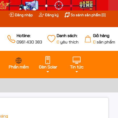
Đăng nhập
Đăng ký
So sánh sản phẩm (
0
)
Hotline:
Danh sách:
Giỏ hàng
0961 430 383
0
yêu thích
0
sản phẩm
Phần mềm
Đèn Solar
Tin tức
háng