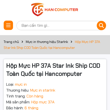
Thông số kỹ thuật
Đặt trước sản phẩm
Thông số
Chi tiết
Loại mực in
Laser
Trang chủ
Mực in thương hiệu StarInk
Hộp Mực HP 37A
Star Ink Ship COD Toàn Quốc tại Hancomputer
Màu mực
Đen trắng
Thương hiệu
Canon, HP
Hộp Mực HP 37A Star Ink Ship COD
Toàn Quốc tại Hancomputer
Loại cartridge
Toner Cartridge
Dung lượng in
High Yield
Loại:
mực in
Thương hiệu:
Mực in starInk
Số trang in
Tình trạng:
Còn hàng
Khoảng 1600 trang (độ phủ 5%)
được
Mã sản phẩm:
Hộp mực 37A
Bảo hành:
6 tháng
Tuổi thọ
24-36 tháng