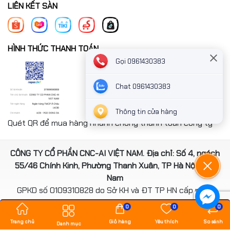
LIÊN KẾT SÀN
HÌNH THỨC THANH TOÁN
Gọi 0961430383
Chat 0961430383
Thông tin cửa hàng
Quét QR để mua hàng nhanh chóng thanh toán công ty
CÔNG TY CỔ PHẦN CNC-AI VIỆT NAM. Địa chỉ: Số 4, ngách
55/46 Chính Kinh, Phường Thanh Xuân, TP Hà Nội, Việt
Nam
GPKD số 0109310828 do Sở KH và ĐT TP HN cấp ngày
14/08/2020
0
0
0
*** Website đã đươc cấp phép của Bộ Công Thương
Trang chủ
Giỏ hàng
Yêu thích
So sánh
Danh mục