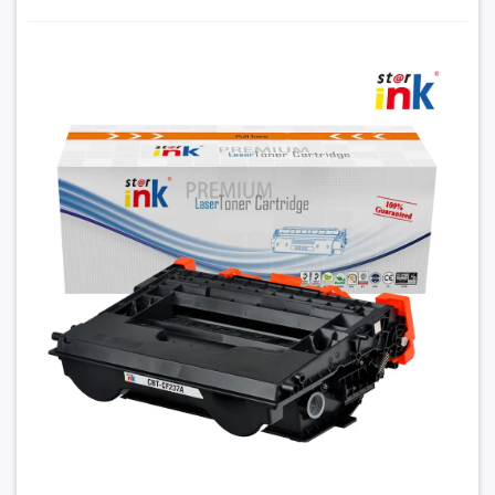
Hộp Mực HP 37A Star Ink Ship COD Toàn Quốc tại
Hancomputer
300.000₫
Đặt trước sản phẩm để nhận thêm nhiều ưu đãi bạn
nhé
GỬI THÔNG TIN