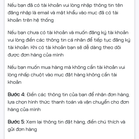
Nếu bạn đã có tài khoản vui lòng nhập thông tin tên
đăng nhập là email và mật khẩu vào mục đã có tài
Thông tin sản phẩm
khoản trên hệ thống
Nếu bạn chưa có tài khoản và muốn đăng ký tài khoản
• Sản phẩm: Mực nguyên hộp máy in laser
vui lòng điền các thông tin cá nhân để tiếp tục đăng ký
• Hãng sản xuất: Star Ink
tài khoản. Khi có tài khoản bạn sẽ dễ dàng theo dõi
• Mã hộp mực: HP CF237A (37A)
được đơn hàng của mình
• Dùng cho máy in: HP LaserJet Enterprise M607 /
M608 / M609 / M631 / M632 / M633
Nếu bạn muốn mua hàng mà không cần tài khoản vui
• Màu sắc: Black
lòng nhấp chuột vào mục đặt hàng không cần tài
• Dung lượng in: 11.000 trang A4 (độ phủ 5%)
khoản
• Tiêu chuẩn chất lượng: Sản xuất theo tiêu chuẩn
OEM, đạt chứng nhận STMC, CE, REACH, ROHS, ISO
Bước 4:
Điền các thông tin của bạn để nhận đơn hàng,
9001, ISO 14001
lựa chọn hình thức thanh toán và vận chuyển cho đơn
• Xuất khẩu sang các thị trường: Mỹ, Canada, EU, Nhật
hàng của mình
Bản, Hàn Quốc, Australia, New Zealand
Bước 5:
Xem lại thông tin đặt hàng, điền chú thích và
Ưu điểm vượt trội
gửi đơn hàng