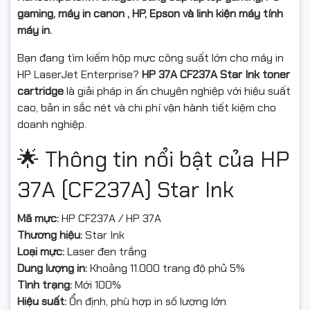
gaming, máy in canon , HP, Epson và linh kiện máy tính
máy in.
Bạn đang tìm kiếm hộp mực công suất lớn cho máy in
HP LaserJet Enterprise?
HP 37A CF237A Star Ink toner
cartridge
là giải pháp in ấn chuyên nghiệp với hiệu suất
cao, bản in sắc nét và chi phí vận hành tiết kiệm cho
doanh nghiệp.
🌟 Thông tin nổi bật của HP
37A (CF237A) Star Ink
Mã mực:
HP CF237A / HP 37A
Thương hiệu:
Star Ink
Loại mực:
Laser đen trắng
Dung lượng in:
Khoảng 11.000 trang độ phủ 5%
Tình trạng:
Mới 100%
Hiệu suất:
Ổn định, phù hợp in số lượng lớn