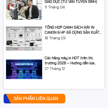
GIÁO DỤC (TƯ VẤN TUYỂN SINH)
11
Tháng 04
TỔNG HỢP DANH SÁCH MÁY IN
CANON & HP ĐÃ DỪNG SẢN XUẤT:
LỘ TRÌNH NÂNG CẤP 2026
18
Tháng 03
Các hãng máy in HOT trên thị
trường 2026 – Hướng dẫn lựa
chọn và so sánh chi tiết
27
Tháng 12
SẢN PHẨM LIÊN QUAN