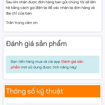
Sau khi nhận được đơn hàng bạn gửi chúng tôi sẽ liên
• Bản in sắc nét, đậm, rõ ràng, không lem mực
hệ bằng cách gọi điện lại để xác nhận lại đơn hàng và
• Tương thích hoàn hảo với các dòng máy in HP
địa chỉ của bạn.
LaserJet Enterprise
• Tiết kiệm chi phí in ấn, ổn định trong quá trình sử
Trân trọng cảm ơn.
dụng
• Dễ lắp đặt, thay thế và bảo trì
• Phù hợp cho văn phòng, công ty, cửa hàng in ấn,
Đánh giá sản phẩm
trường học
🚚 Ship COD Toàn Quốc
Bạn tiến hàng mua và cài app
Đánh giá sản
Hancomputer.vn hỗ trợ:
phẩm
mới sử dụng được tính năng này!
✔ Giao hàng toàn quốc
✔ Ship COD tận nơi
✔ Hỗ trợ kỹ thuật online nhanh chóng
Thông số kỹ thuật
📦 Giao nhanh tại Hà Nội và các tỉnh thành trên toàn
quốc.