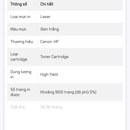
Thông số
Chi tiết
Loại mực in
Laser
Màu mực
Đen trắng
Thương hiệu
Canon, HP
Loại
Toner Cartridge
cartridge
Dung lượng
High Yield
in
Số trang in
Khoảng 1600 trang (độ phủ 5%)
được
📞 Mua hộp mực HP 37A
Tuổi thọ
24-36 tháng
Star Ink tại Hancomputer.vn