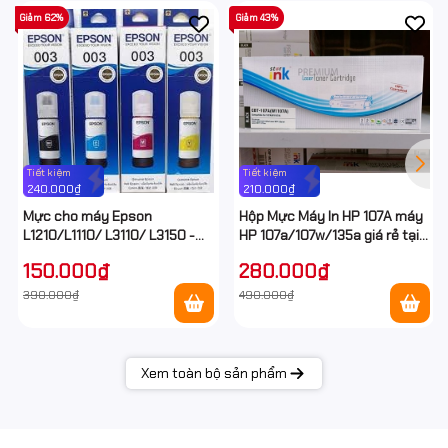
Giảm 62%
Giảm 43%
Tiết kiệm
Tiết kiệm
240.000₫
210.000₫
Mực cho máy Epson
Hộp Mực Máy In HP 107A máy
L1210/L1110/ L3110/ L3150 -
HP 107a/107w/135a giá rẻ tại
Epson E003 Ecotank
Hancomputer
150.000₫
280.000₫
390.000₫
490.000₫
Xem toàn bộ sản phẩm