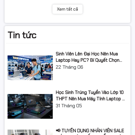
👉 Tư vấn đúng model – hỗ trợ kỹ thuật tận tình
Xem tất cả
👉
Hancomputer.vn chuyên cung cấp Catrick máy in
Canon
, Hộp mực máy in Hp, Máy tính, Laptop và máy
scan chuyên dụng cho chuyển đổi số.
Tin tức
📞
Hotline: 0961.430.383
🌐
Website: Hancomputer.vn
Sinh Viên Lên Đại Học Nên Mua
Laptop Hay PC? Bí Quyết Chọn
Máy Tính Đúng Nhu Cầu, Không
22
Tháng 06
Lãng Phí Tiền Của Bố Mẹ
Học Sinh Trúng Tuyển Vào Lớp 10
THPT Nên Mua Máy Tính Laptop Gì
Năm Học 2026 - 2027?
31
Tháng 05
📢 TUYỂN DỤNG NHÂN VIÊN SALE