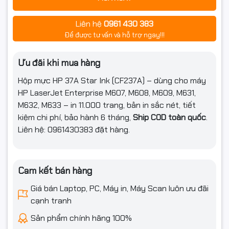
Liên hệ
0961 430 383
Để được tư vấn và hỗ trợ ngay!!!
Ưu đãi khi mua hàng
Hộp mực HP 37A Star Ink (CF237A) – dùng cho máy
HP LaserJet Enterprise M607, M608, M609, M631,
M632, M633 – in 11.000 trang, bản in sắc nét, tiết
kiệm chi phí, bảo hành 6 tháng,
Ship COD toàn quốc
.
Liên hệ: 0961430383 đặt hàng.
Cam kết bán hàng
Giá bán Laptop, PC, Máy in, Máy Scan luôn ưu đãi
cạnh tranh
Sản phẩm chính hãng 100%