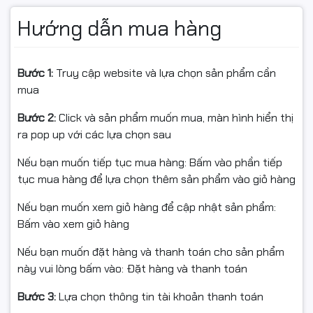
phòng lựa chọn nhờ hiệu suất in cao và độ bền ổn định.
Hướng dẫn mua hàng
Tình trạng:
Còn hàng
Bước 1:
Truy cập website và lựa chọn sản phẩm cần
Đặc điểm nổi bật
mua
• Dùng cho máy in: HP LaserJet Enterprise M607,
Bước 2:
Click và sản phẩm muốn mua, màn hình hiển thị
M607n, M607dn, M608, M608n, M608dn, M608x, M609,
ra pop up với các lựa chọn sau
M609dn, M609x, MFP M631, M631dn, M631h, M631z,
M632h, M632, M632z, M632fht, M633fh
Nếu bạn muốn tiếp tục mua hàng: Bấm vào phần tiếp
• Loại mực: Laser đen trắng
tục mua hàng để lựa chọn thêm sản phẩm vào giỏ hàng
• Màu mực: Black
• Năng suất in: 11.000 trang A4 với độ phủ 5%
Nếu bạn muốn xem giỏ hàng để cập nhật sản phẩm:
• Dùng hộp mực Star Ink giúp tiết kiệm 75% chi phí in
Bấm vào xem giỏ hàng
ấn, bản in sắc nét, rõ ràng, tăng tuổi thọ máy in
Nếu bạn muốn đặt hàng và thanh toán cho sản phẩm
• Giao hàng toàn quốc, hỗ trợ kỹ thuật tận nơi tại Hà
này vui lòng bấm vào: Đặt hàng và thanh toán
Nội
• Bảo hành: 1 đổi 1 trong vòng 6 tháng hoặc đến hết
Bước 3:
Lựa chọn thông tin tài khoản thanh toán
mực