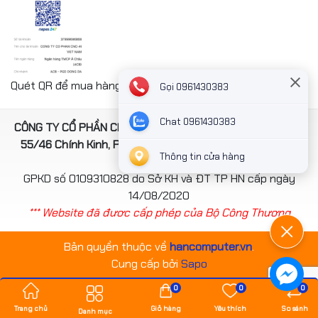
Quét QR để mua hàng nhanh chóng thanh toán công ty
Gọi 0961430383
Chat 0961430383
CÔNG TY CỔ PHẦN CNC-AI VIỆT NAM. Địa chỉ: Số 4, ngách
55/46 Chính Kinh, Phường Thanh Xuân, TP Hà Nội, Việt
Thông tin cửa hàng
Nam
GPKD số 0109310828 do Sở KH và ĐT TP HN cấp ngày
14/08/2020
*** Website đã đươc cấp phép của Bộ Công Thương
Bản quyền thuộc về
hancomputer.vn
.
Cung cấp bởi
Sapo
0
0
0
Trang chủ
Giỏ hàng
Yêu thích
So sánh
Danh mục