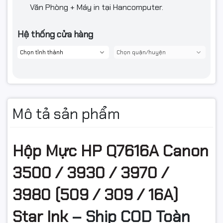
Màu sắc
Đen
Văn Phòng + Máy in tại Hancomputer.
Khoảng 12.000 trang A4 (độ phủ
Dung lượng in
Hệ thống cửa hàng
5%)
HP LaserJet 5200, 5200L,
5200N, 5200TN, 5200DNT,
Máy in tương thích
Canon LBP-3500, 3900, 3920,
3930, 3950, 3970, 3980, 8610,
8620, 8630
Mô tả sản phẩm
Khả năng nạp mực lại
Có thể nạp lại
1 đổi 1 trong 6 tháng hoặc đến
Bảo hành
khi hết mực (tùy điều kiện nào
Hộp Mực HP Q7616A Canon
đến trước)
3500 / 3930 / 3970 /
3980 (509 / 309 / 16A)
Star Ink
– Ship COD Toàn