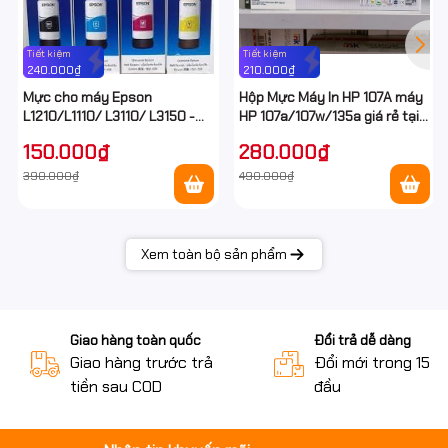
Tiết kiệm
Tiết kiệm
240.000₫
210.000₫
Mực cho máy Epson
Hộp Mực Máy In HP 107A máy
L1210/L1110/ L3110/ L3150 -
HP 107a/107w/135a giá rẻ tại
Epson E003 Ecotank
Hancomputer
150.000₫
280.000₫
390.000₫
490.000₫
Xem toàn bộ sản phẩm
Giao hàng toàn quốc
Đổi trả dễ dàng
Giao hàng trước trả
Đổi mới trong 15 n
tiền sau COD
đầu