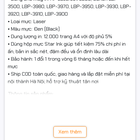
3500, LBP-3980, LBP-3970, LBP-3950, LBP-3930, LBP-
3920, LBP-3910, LBP-3900
• Loại mực: Laser
• Màu mực: Đen (Black)
• Dung lượng in: 12.000 trang A4 với độ phủ 5%
• Dùng hộp mực Star Ink giúp tiết kiệm 75% chi phí in
ấn, bản in sắc nét, đậm đều và ổn định lâu dài
• Bảo hành: 1 đổi 1 trong vòng 6 tháng hoặc đến khi hết
mực
• Ship COD toàn quốc, giao hàng và lắp đặt miễn phí tại
nội thành Hà Nội, hỗ trợ kỹ thuật tận nơi
Thông tin sản phẩm:
• Sản phẩm:
Mực in laser nguyên hộp chính hãng Star
Ink
• Hãng sản xuất: Star Ink
• Mã hộp mực: HP Q7516A / Canon CRG-309 / 509
• Dùng cho máy in: HP LaserJet 5200; Canon LBP-
Xem thêm
3500, LBP-3980, LBP-3970, LBP-3950, LBP-3930, LBP-