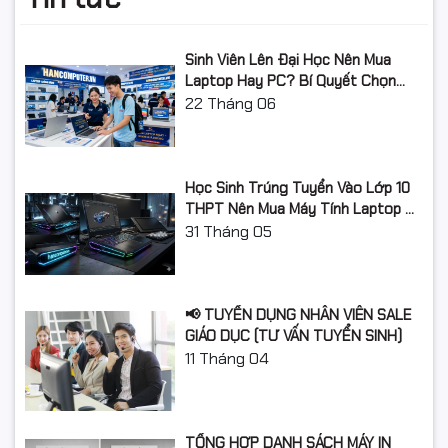
3920, 3930, 3950, 3970,
3980, 8610, 8620, 8630
Khả năng nạp mực lại
Có thể nạp lại
Sinh Viên Lên Đại Học Nên Mua
Laptop Hay PC? Bí Quyết Chọn
1 đổi 1 trong 6 tháng hoặc
Máy Tính Đúng Nhu Cầu, Không
22
Tháng 06
Bảo hành
đến khi hết mực (tùy điều
Lãng Phí Tiền Của Bố Mẹ
kiện nào đến trước)
Học Sinh Trúng Tuyển Vào Lớp 10
THPT Nên Mua Máy Tính Laptop Gì
Năm Học 2026 - 2027?
31
Tháng 05
📢 TUYỂN DỤNG NHÂN VIÊN SALE
GIÁO DỤC (TƯ VẤN TUYỂN SINH)
11
Tháng 04
TỔNG HỢP DANH SÁCH MÁY IN