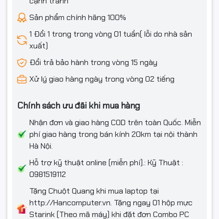
cạnh tranh
Sản phẩm chính hãng 100%
1 Đổi 1 trong trong vòng 01 tuần( lỗi do nhà sản
xuất)
Đổi trả bảo hành trong vòng 15 ngày
Xử lý giao hàng ngày trong vòng 02 tiếng
Chính sách ưu đãi khi mua hàng
Nhận đơn và giao hàng COD trên toàn Quốc. Miễn
---
phí giao hàng trong bán kính 20km tại nội thành
Hà Nội.
Thông số
Chi tiết
Hỗ trợ kỹ thuật online (miễn phí).: Kỹ Thuật :
HP Q7516A / Canon CRG-309 /
0981519112
Mã hộp mực
Canon 509
Tặng Chuột Quang khi mua laptop tại
http://Hancomputer.vn. Tặng ngay 01 hộp mực
Loại mực
Laser
Starink (Theo mã máy) khi đặt đơn Combo PC