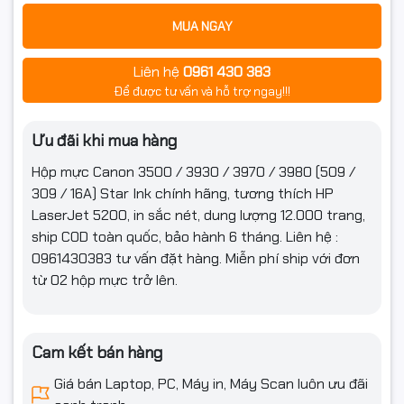
• Bản in sắc nét, rõ ràng, không lem mực
MUA NGAY
• Dung lượng lớn, in ấn liên tục, phù hợp cho doanh nghiệp và
văn phòng in nhiều
Liên hệ
0961 430 383
• Hộp mực tương thích hoàn hảo, dễ tháo lắp và thay thế
Để được tư vấn và hỗ trợ ngay!!!
• Tăng tuổi thọ máy in và tiết kiệm tối đa chi phí sử dụng
• Mực ổn định, thân thiện với môi trường và an toàn cho
Ưu đãi khi mua hàng
người dùng
Hộp mực Canon 3500 / 3930 / 3970 / 3980 (509 /
Liên hệ:
309 / 16A) Star Ink chính hãng, tương thích HP
Mua
máy tính, máy in , laptop
và linh kiện máy tính máy in số
LaserJet 5200, in sắc nét, dung lượng 12.000 trang,
lượng lớn vui lòng liên hệ phòng kinh doanh để nhận ưu đãi
ship COD toàn quốc, bảo hành 6 tháng. Liên hệ :
tốt nhất.
0961430383 tư vấn đặt hàng. Miễn phí ship với đơn
Hotline:
0961.430.383
từ 02 hộp mực trở lên.
Cam kết bán hàng
Giá bán Laptop, PC, Máy in, Máy Scan luôn ưu đãi