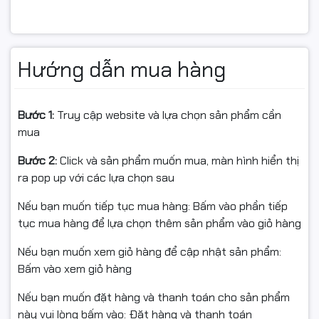
3920, LBP-3910, LBP-3900
• Màu sắc: Đen (Black)
• Dung lượng in: 12.000 trang A4 với độ phủ 5%
Hướng dẫn mua hàng
• Tiêu chuẩn chất lượng: Sản xuất theo tiêu chuẩn
OEM, đạt chứng nhận STMC, CE, REACH, ROHS, ISO
9001, ISO 14001
Bước 1:
Truy cập website và lựa chọn sản phẩm cần
• Sản phẩm được xuất khẩu sang các thị trường yêu
mua
cầu khắt khe như Mỹ, Canada, EU, Nhật Bản, Hàn Quốc,
Australia, New Zealand
Bước 2:
Click và sản phẩm muốn mua, màn hình hiển thị
ra pop up với các lựa chọn sau
Ưu điểm nổi bật:
Nếu bạn muốn tiếp tục mua hàng: Bấm vào phần tiếp
• Bản in sắc nét, rõ ràng, không lem mực
tục mua hàng để lựa chọn thêm sản phẩm vào giỏ hàng
• Dung lượng lớn, in ấn liên tục, phù hợp cho doanh
Nếu bạn muốn xem giỏ hàng để cập nhật sản phẩm:
nghiệp và văn phòng in nhiều
Bấm vào xem giỏ hàng
• Hộp mực tương thích hoàn hảo, dễ tháo lắp và thay
thế
Nếu bạn muốn đặt hàng và thanh toán cho sản phẩm
• Tăng tuổi thọ máy in và tiết kiệm tối đa chi phí sử
này vui lòng bấm vào: Đặt hàng và thanh toán