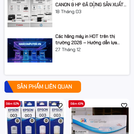
CANON & HP ĐÃ DỪNG SẢN XUẤT:
LỘ TRÌNH NÂNG CẤP 2026
18
Tháng 03
Các hãng máy in HOT trên thị
trường 2026 – Hướng dẫn lựa
chọn và so sánh chi tiết
27
Tháng 12
SẢN PHẨM LIÊN QUAN
Giảm 62%
Giảm 43%