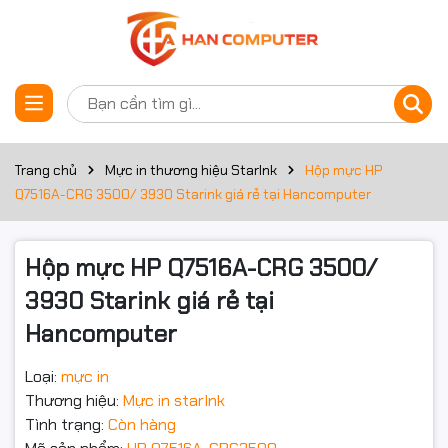
Thông số kỹ thuật
Đặt trước sản phẩm
Hộp Mực HP Q7616A Canon
3500 / 3930 / 3970 / 3980
Trang chủ
Mực in thương hiệu StarInk
Hộp mực HP
Q7516A-CRG 3500/ 3930 Starink giá rẻ tại Hancomputer
(509 / 309 / 16A) Star Ink
–
Ship COD Toàn Quốc chất
Hộp mực HP Q7516A-CRG 3500/
lượng bản in đẹp. Tại
3930 Starink giá rẻ tại
Hancomputer
Hancomputer.vn chúng tôi
Loại:
mực in
chuyên cung cấp mực in các
Thương hiệu:
Mực in starInk
loại kèm với máy in chính
Tình trạng:
Còn hàng