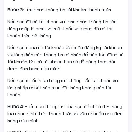
dụng
• Mực ổn định, thân thiện với môi trường và an toàn
Bước 3:
Lựa chọn thông tin tài khoản thanh toán
cho người dùng
Nếu bạn đã có tài khoản vui lòng nhập thông tin tên
Liên hệ:
đăng nhập là email và mật khẩu vào mục đã có tài
Mua
máy tính, máy in , laptop
và linh kiện máy tính máy
khoản trên hệ thống
in số lượng lớn vui lòng liên hệ phòng kinh doanh để
Nếu bạn chưa có tài khoản và muốn đăng ký tài khoản
nhận ưu đãi tốt nhất.
vui lòng điền các thông tin cá nhân để tiếp tục đăng ký
Hotline:
0961.430.383
tài khoản. Khi có tài khoản bạn sẽ dễ dàng theo dõi
được đơn hàng của mình
Nếu bạn muốn mua hàng mà không cần tài khoản vui
lòng nhấp chuột vào mục đặt hàng không cần tài
khoản
Bước 4:
Điền các thông tin của bạn để nhận đơn hàng,
lựa chọn hình thức thanh toán và vận chuyển cho đơn
hàng của mình