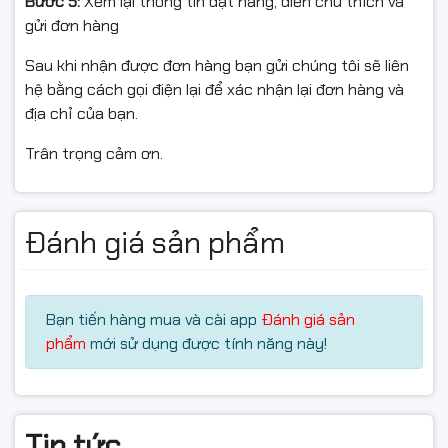
Bước 5:
Xem lại thông tin đặt hàng, điền chú thích và
gửi đơn hàng
Sau khi nhận được đơn hàng bạn gửi chúng tôi sẽ liên
hệ bằng cách gọi điện lại để xác nhận lại đơn hàng và
địa chỉ của bạn.
Trân trọng cảm ơn.
---
Thông số
Chi tiết
HP Q7516A / Canon CRG-
Đánh giá sản phẩm
Mã hộp mực
309 / Canon 509
Loại mực
Laser
Màu sắc
Đen
Bạn tiến hàng mua và cài app
Đánh giá sản
Khoảng 12.000 trang A4
Dung lượng in
phẩm
mới sử dụng được tính năng này!
(độ phủ 5%)
HP LaserJet 5200, 5200L,
5200N, 5200TN, 5200DNT,
Máy in tương thích
Canon LBP-3500, 3900,
Tin tức