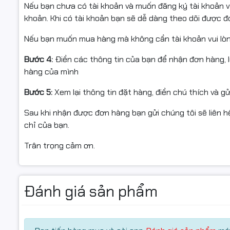
bản:
Nếu bạn chưa có tài khoản và muốn đăng ký tài khoản vu
khoản. Khi có tài khoản bạn sẽ dễ dàng theo dõi được 
Tiêu chuẩ
Nếu bạn muốn mua hàng mà không cần tài khoản vui lò
Chất lượn
Hỗ trợ in t
Bước 4:
Điền các thông tin của bạn để nhận đơn hàng, 
Ít mực thả
hàng của mình
Hộp mực s
Dễ dàng đổ
Bước 5:
Xem lại thông tin đặt hàng, điền chú thích và g
Mỗi hộp mự
linh kiện
Sau khi nhận được đơn hàng bạn gửi chúng tôi sẽ liên hệ
Số lượng b
Sản phẩm đ
chỉ của bạn.
Trân trọng cảm ơn.
Chi tiết thông tin số kỹ thuật của sản phẩm:
Đánh giá sản phẩm