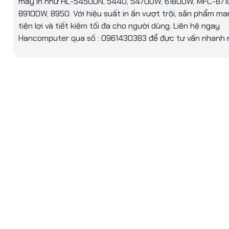
máy in như HL-5450DN, 5440, 5470DW, 6180DW, MFC-871
8910DW, 8950. Với hiệu suất in ấn vượt trội, sản phẩm man
tiện lợi và tiết kiệm tối đa cho người dùng. Liên hệ ngay
Hancomputer qua số : 0961430383 để đực tư vấn nhanh 
 Số Kỹ Thuật Nổi Bật