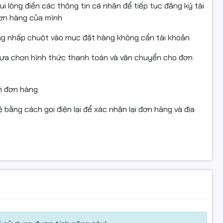
i lòng điền các thông tin cá nhân để tiếp tục đăng ký tài
đơn hàng của mình
n sản phẩm
ng nhấp chuột vào mục đặt hàng không cần tài khoản
g cao cấp
ốc độ cao liên tục
lựa chọn hình thức thanh toán và vận chuyển cho đơn
i, đủ trang in, độ phủ mực cao
ử dụng trống bánh răng đen Hàn Quốc
 mực với thiết kế độc đáo, có nắp đổ mực và nắp đổ mực thải
ửi đơn hàng
c có thể đổ mực tối thiểu 3 lần (trong điều kiện in ấn bình thường) mới 
 bằng cách gọi điện lại để xác nhận lại đơn hàng và địa
ản in tương đương hàng chính hãng (độ phủ bản in 5%)
ược chứng nhận: ISO9001, ISO14001, CE, REACH, RoHS