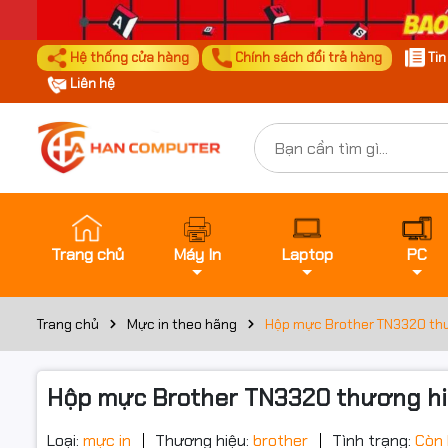
Hệ thống cửa hàng
Chính sách đổi trả hàng
Ti
Liên hệ
Trang chủ
Máy In
Laptop
PC
Trang chủ
Mực in theo hãng
Hộp mực Brother TN3320 thư
Hộp mực Brother TN3320 thương hiệ
Loại:
mực in
Thương hiệu:
brother
Tình trạng:
Còn