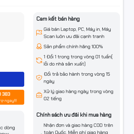
Cam kết bán hàng
iều ưu đãi
ệu
Giá bán Laptop, PC, Máy in, Máy
Scan luôn ưu đãi cạnh tranh
Sản phẩm chính hãng 100%
383
1 Đổi 1 trong trong vòng 01 tuần(
lỗi do nhà sản xuất)
Đổi trả bảo hành trong vòng 15
ngày
như HL-
ất in ấn
Xử lý giao hàng ngày trong vòng
0 383
.
02 tiếng
rợ ngay!!!
Chính sách ưu đãi khi mua hàng
Nhận đơn và giao hàng COD trên
ác dòng
toàn Quốc. Miễn phí giao hàng