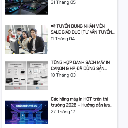
Laptop Gì Năm Học 2026 -
31
Tháng 05
2027?
📢 TUYỂN DỤNG NHÂN VIÊN
p Mực
SALE GIÁO DỤC (TƯ VẤN TUYỂN
SINH)
11
Tháng 04
TỔNG HỢP DANH SÁCH MÁY IN
CANON & HP ĐÃ DỪNG SẢN
XUẤT: LỘ TRÌNH NÂNG CẤP 2026
18
Tháng 03
Các hãng máy in HOT trên thị
trường 2026 – Hướng dẫn lựa
chọn và so sánh chi tiết
27
Tháng 12