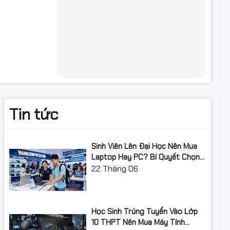
dụng.
Tin tức
oHS.
Sinh Viên Lên Đại Học Nên Mua
N
Laptop Hay PC? Bí Quyết Chọn
Máy Tính Đúng Nhu Cầu, Không
22
Tháng 06
Lãng Phí Tiền Của Bố Mẹ
Học Sinh Trúng Tuyển Vào Lớp
10 THPT Nên Mua Máy Tính