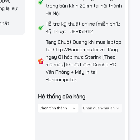
0DW,
trong bán kính 20km tại nội thành
g lại sự
Hà Nội.
nhất.
Hỗ trợ kỹ thuật online (miễn phí).:
Kỹ Thuật : 0981519112
Tặng Chuột Quang khi mua laptop
tại http://Hancomputer.vn. Tặng
ngay 01 hộp mực Starink (Theo
mã máy) khi đặt đơn Combo PC
Văn Phòng + Máy in tại
Hancomputer.
Hệ thống cửa hàng