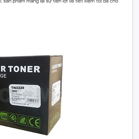
 sản phẩm mang lại sự tiện lợi và tiết kiệm tối đa cho
 bao gồm thuế VAT, chưa bao gồm phí lắp đặt và vận chuyển.
tiết kiệm tối đa cho người sử dụng.
ược đóng gói bảo vệ tối đa và thân thiện với môi trường.
ách giá đặc biệt dành cho đại lý phân phối.
gay HAN COMPUTER hoặc liên hệ với chúng tôi để đặt hàng H
ộ
N3320
ngay hôm nay!