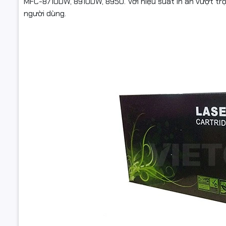
MFC-8710DW, 8910DW, 8950. Với hiệu suất in ấn vượt trội,
Giá bán đã
người dùng.
Giải pháp 
Sản phẩm đ
Có chính s
Hãy đến n
Brother T