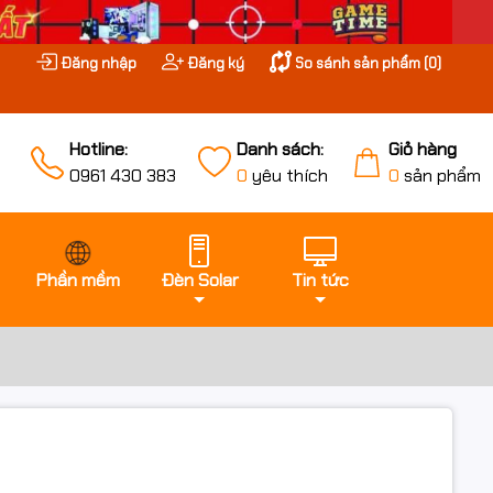
Đăng nhập
Đăng ký
So sánh sản phẩm (
0
)
Hotline:
Danh sách:
Giỏ hàng
0961 430 383
0
yêu thích
0
sản phẩm
Phần mềm
Đèn Solar
Tin tức