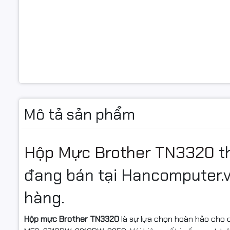
Mã chính 
Số lượng t
Màu mực:
Chip:
Chip
Tính 
Chất lượng
Thiết kế đ
Mô tả sản phẩm
Hộp mực s
Mỗi hộp mự
Sản phẩm 
Hộp Mực Brother TN3320
t
Chính
đang bán tại Hancomputer.v
COMP
hàng.
Bảo hành:
Miễn phí v
Hộp mực Brother TN3320
là sự lựa chọn hoàn hảo cho
Ship COD t