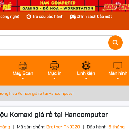
n công nghệ
Tra cứu bảo hành
Chính sách bảo mật
Máy Scan
Mực in
Linh kiện
Màn hình
ơng hiệu Komaxi giá rẻ tại Hancomputer
u Komaxi giá rẻ tại Hancomputer
 hàng
Mã sản phẩm:
Brother TN3320
Bảo hành:
6 tháng