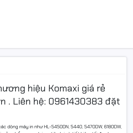
hãng:
TN3320
rang in:
Lên đến 3.000 bản (theo tiêu chuẩn ISO 19752/19798)
Màu Đen
 mới 100%
Năng & Lợi Ích
 cao cấp, hỗ trợ in tốc độ cao liên tục.
ộc đáo với nắp đổ mực vào và nắp đổ mực thải, dễ dàng tái sử 
ử dụng trống bánh răng đen Hàn Quốc, đảm bảo độ bền bỉ.
c có khả năng in từ 3 lần trở lên trước khi phải thay linh kiện.
được chứng nhận chất lượng: ISO9001, ISO14001, CE, REACH, R
hương hiệu Komaxi giá rẻ
 Sách Bảo Hành & Giao Hàng Tại
HA
n . Liên hệ: 0961430383 đặt
UTER
12 tháng hoặc đến khi hết mực lần đầu.
ận chuyển trong nội thành Hà Nội.
 các dòng máy in như HL-5450DN, 5440, 5470DW, 6180DW,
oàn quốc thông qua các dịch vụ nhanh chóng và tiện lợi.