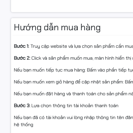
Chính Sách Bảo Hành & Giao H
Bảo hành:
12 tháng hoặc đến khi hết mực lần đầu.
Miễn phí vận chuyển trong nội thành Hà Nội.
Hướng dẫn mua hàng
Ship COD toàn quốc thông qua các dịch vụ nhanh chóng v
Giá bán đã bao gồm thuế VAT, chưa bao gồm phí lắp đặt
Giải pháp tiết kiệm tối đa cho người sử dụng.
Bước 1:
Truy cập website và lựa chọn sản phẩm cần mu
Sản phẩm được đóng gói bảo vệ tối đa và thân thiện với
Thông tin
Có chính sách giá đặc biệt dành cho đại lý phân phối.
Bước 2:
Click và sản phẩm muốn mua, màn hình hiển thị 
Hãy đến ngay HAN COMPUTER hoặc liên hệ với chúng tô
Tên sản p
Nếu bạn muốn tiếp tục mua hàng: Bấm vào phần tiếp t
Nếu bạn muốn xem giỏ hàng để cập nhật sản phẩm: Bấm
Mã chính
hãng:
Nếu bạn muốn đặt hàng và thanh toán cho sản phẩm này
Số lượng
Bước 3:
Lựa chọn thông tin tài khoản thanh toán
trang in:
Nếu bạn đã có tài khoản vui lòng nhập thông tin tên đă
Màu mực:
hệ thống
Chip và ph