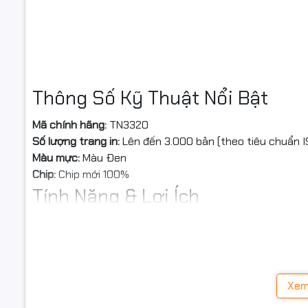
Thông Số Kỹ Thuật Nổi Bật
Mã chính hãng:
TN3320
Số lượng trang in:
Lên đến 3.000 bản (theo tiêu chuẩn I
Màu mực:
Màu Đen
Chi tiết t
Chip:
Chip mới 100%
Tính Năng & Lợi Ích
Chất lượng cao cấp, hỗ trợ in tốc độ cao liên tục.
Thiết kế độc đáo với nắp đổ mực vào và nắp đổ mực thải
Hộp mực sử dụng trống bánh răng đen Hàn Quốc, đảm b
Mỗi hộp mực có khả năng in từ 3 lần trở lên trước khi phả
Xem
Sản phẩm được chứng nhận chất lượng: ISO9001, ISO140