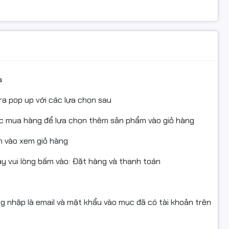
àng Tại
HAN COMPUTER
à tiện lợi.
 và vận chuyển.
a
 môi trường.
 sản phẩm
ra pop up với các lựa chọn sau
i để đặt hàng H
ộp Mực Brother TN3320
ngay hôm nay!
Hộp mực Brother TN3320 (HL-5450DN/5440/5470DW/6180DW/MF
hẩm:
ục mua hàng để lựa chọn thêm sản phẩm vào giỏ hàng
8710DW/8910DW/8950)
 vào xem giỏ hàng
TN3320
 vui lòng bấm vào: Đặt hàng và thanh toán
3.000 bản (Theo tiêu chuẩn ISO 19752/19798, mức độ phù hợp 5% 
ng nhập là email và mật khẩu vào mục đã có tài khoản trên
Đen
iên
Chip mới 100%