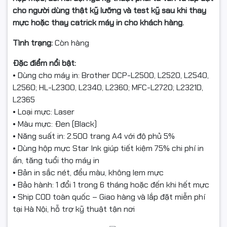
cho người dùng thật kỹ lưỡng và test kỹ sau khi thay
mực hoặc thay catrick máy in cho khách hàng.
Tình trạng:
Còn hàng
Đặc điểm nổi bật:
• Dùng cho máy in: Brother DCP-L2500, L2520, L2540,
L2560; HL-L2300, L2340, L2360; MFC-L2720; L2321D,
L2365
• Loại mực: Laser
• Màu mực: Đen (Black)
• Năng suất in: 2.500 trang A4 với độ phủ 5%
• Dùng hộp mực Star Ink giúp tiết kiệm 75% chi phí in
ấn, tăng tuổi thọ máy in
• Bản in sắc nét, đều màu, không lem mực
• Bảo hành: 1 đổi 1 trong 6 tháng hoặc đến khi hết mực
• Ship COD toàn quốc – Giao hàng và lắp đặt miễn phí
tại Hà Nội, hỗ trợ kỹ thuật tận nơi