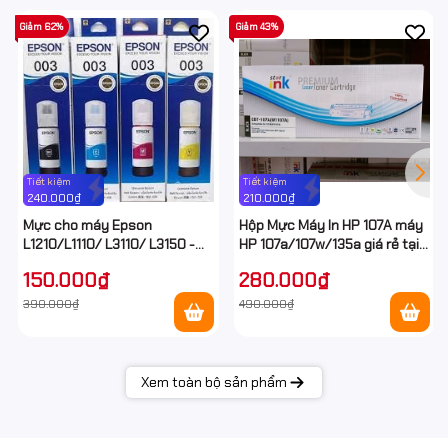
Giảm 62%
Giảm 43%
Tiết kiệm
Tiết kiệm
240.000₫
210.000₫
Mực cho máy Epson
Hộp Mực Máy In HP 107A máy
L1210/L1110/ L3110/ L3150 -
HP 107a/107w/135a giá rẻ tại
Epson E003 Ecotank
Hancomputer
150.000₫
280.000₫
390.000₫
490.000₫
Xem toàn bộ sản phẩm