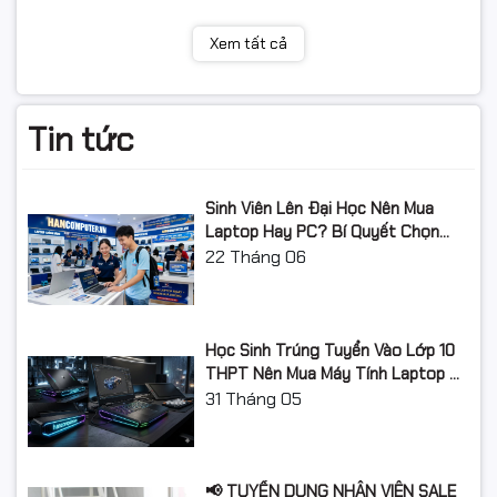
Xem tất cả
Tin tức
Sinh Viên Lên Đại Học Nên Mua
Laptop Hay PC? Bí Quyết Chọn
Máy Tính Đúng Nhu Cầu, Không
22
Tháng 06
Lãng Phí Tiền Của Bố Mẹ
Học Sinh Trúng Tuyển Vào Lớp 10
THPT Nên Mua Máy Tính Laptop Gì
Năm Học 2026 - 2027?
31
Tháng 05
📢 TUYỂN DỤNG NHÂN VIÊN SALE