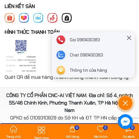
LIÊN KẾT SÀN
HÌNH THỨC THANH TOÁN
Gọi 0961430383
Chat 0961430383
Thông tin cửa hàng
Quét QR để mua hàng nhanh chóng thanh toán công ty
CÔNG TY CỔ PHẦN CNC-AI VIỆT NAM. Địa chỉ: Số 4, ngách
55/46 Chính Kinh, Phường Thanh Xuân, TP Hà Nội, Việt
Nam
GPKD số 0109310828 do Sở KH và ĐT TP HN cấp ngày
14/08/2020
0
0
0
*** Website đã đươc cấp phép của Bộ Công Thương
Trang chủ
Giỏ hàng
Yêu thích
So sánh
Danh mục