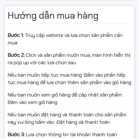
• Dễ tháo lắp, thay thế nhanh chóng
Hướng dẫn mua hàng
• Tiết kiệm chi phí vận hành, phù hợp cho văn phòng,
công sở, cửa hàng in ấn
Bước 1:
Truy cập website và lựa chọn sản phẩm cần
mua
Bước 2:
Click và sản phẩm muốn mua, màn hình hiển thị
ra pop up với các lựa chọn sau
Nếu bạn muốn tiếp tục mua hàng: Bấm vào phần tiếp
tục mua hàng để lựa chọn thêm sản phẩm vào giỏ hàng
Nếu bạn muốn xem giỏ hàng để cập nhật sản phẩm:
Bấm vào xem giỏ hàng
Nếu bạn muốn đặt hàng và thanh toán cho sản phẩm
này vui lòng bấm vào: Đặt hàng và thanh toán
Bước 3:
Lựa chọn thông tin tài khoản thanh toán
Liên hệ: Hancomputer nơi cung cấp dịch vụ máy in uy