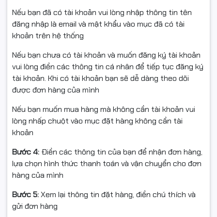
tín và tư vấn kỹ lưỡng nhất.
Nếu bạn đã có tài khoản vui lòng nhập thông tin tên
Mua số lượng lớn vui lòng liên hệ phòng kinh doanh để
đăng nhập là email và mật khẩu vào mục đã có tài
được nhận ưu đãi tốt nhất. Miễn phí
giao hàng tại Hà
khoản trên hệ thống
đông
, thanh xuân, linh đàm...
Nếu bạn chưa có tài khoản và muốn đăng ký tài khoản
📞
Hotline: 0961.430.383
vui lòng điền các thông tin cá nhân để tiếp tục đăng ký
tài khoản. Khi có tài khoản bạn sẽ dễ dàng theo dõi
được đơn hàng của mình
Nếu bạn muốn mua hàng mà không cần tài khoản vui
lòng nhấp chuột vào mục đặt hàng không cần tài
khoản
Bước 4:
Điền các thông tin của bạn để nhận đơn hàng,
lựa chọn hình thức thanh toán và vận chuyển cho đơn
hàng của mình
Bước 5:
Xem lại thông tin đặt hàng, điền chú thích và
gửi đơn hàng