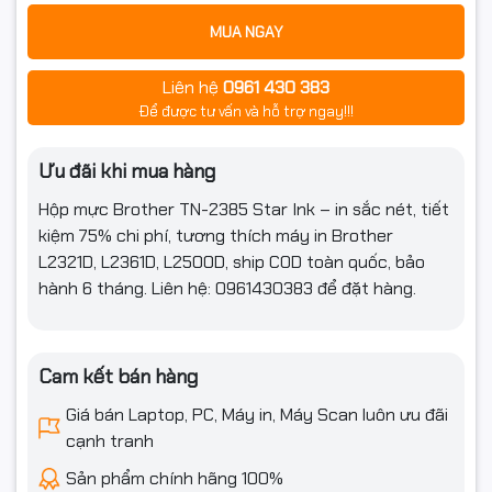
MUA NGAY
Liên hệ
0961 430 383
Để được tư vấn và hỗ trợ ngay!!!
Ưu đãi khi mua hàng
Hộp mực Brother TN-2385 Star Ink – in sắc nét, tiết
kiệm 75% chi phí, tương thích máy in Brother
L2321D, L2361D, L2500D, ship COD toàn quốc, bảo
hành 6 tháng. Liên hệ: 0961430383 để đặt hàng.
Cam kết bán hàng
Giá bán Laptop, PC, Máy in, Máy Scan luôn ưu đãi
cạnh tranh
Sản phẩm chính hãng 100%