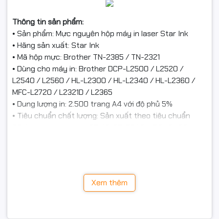
Thông tin sản phẩm:
• Sản phẩm: Mực nguyên hộp máy in laser Star Ink
• Hãng sản xuất: Star Ink
• Mã hộp mực: Brother TN-2385 / TN-2321
• Dùng cho máy in: Brother DCP-L2500 / L2520 /
L2540 / L2560 / HL-L2300 / HL-L2340 / HL-L2360 /
MFC-L2720 / L2321D / L2365
• Dung lượng in: 2.500 trang A4 với độ phủ 5%
• Tiêu chuẩn chất lượng: Sản xuất theo tiêu chuẩn
OEM, đạt chứng nhận STMC, CE, REACH, ROHS, ISO
9001, ISO 14001
• Sản phẩm được xuất khẩu sang các thị trường khó
tính như: Mỹ, Canada, EU, Nhật Bản, Hàn Quốc, Australia
Ưu điểm khi sử dụng hộp mực Star Ink:
Xem thêm
• Bản in rõ nét, mực in ổn định, không gây hại trống từ
• Độ tương thích hoàn hảo với máy in Brother dòng
TN2385