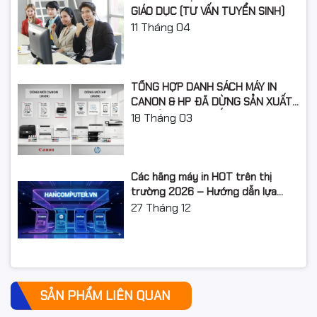
GIÁO DỤC (TƯ VẤN TUYỂN SINH)
11
Tháng 04
TỔNG HỢP DANH SÁCH MÁY IN
CANON & HP ĐÃ DỪNG SẢN XUẤT:
LỘ TRÌNH NÂNG CẤP 2026
18
Tháng 03
Các hãng máy in HOT trên thị
trường 2026 – Hướng dẫn lựa
chọn và so sánh chi tiết
27
Tháng 12
SẢN PHẨM LIÊN QUAN