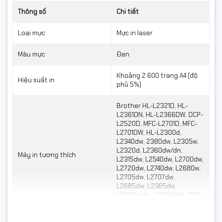
Thông số
Chi tiết
Loại mực
Mực in laser
Màu mực
Đen
Khoảng 2.600 trang A4 (độ
Hiệu suất in
phủ 5%)
Brother HL-L2321D, HL-
L2361DN, HL-L2366DW, DCP-
L2520D, MFC-L2701D, MFC-
L2701DW, HL-L2300d,
L2340dw, 2380dw, L2305w,
L2320d, L2360dw/dn,
Máy in tương thích
L2315dw, L2540dw, L2700dw,
L2720dw, L2740dw, L2680w,
L2705dw, L2707dw,
L2685dw, L2365dw,
L2520d/dw, L2701d/dw, DCP-
L2520d, Xero P225