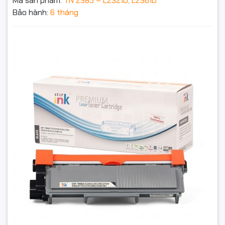
Mã sản phẩm:
TN 2385 – L2321D, L2361D
L2707dw, L2685dw, L2365dw,
Bảo hành:
6 tháng
L2520d/dw, L2701d/dw, DCP-
L2520d, Xero P225
Hộp mực Brother TN 2385 – L2321D, L2361D starink giá
rẻ tại hancomputer
300.000₫
Đặt trước sản phẩm để nhận thêm nhiều ưu đãi bạn
nhé
GỬI THÔNG TIN