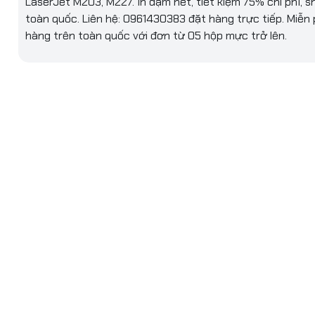
LaserJet M203, M227. In đậm nét, tiết kiệm 75% chi phí, s
toàn quốc. Liên hệ: 0961430383 đặt hàng trực tiếp. Miễn 
hàng trên toàn quốc với đơn từ 05 hộp mực trở lên.