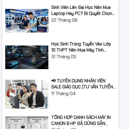
Sinh Viên Lên Đại Học Nên Mua
Laptop Hay PC? Bí Quyết Chọn
Máy Tính Đúng Nhu Cầu, Không
22
Tháng 06
Lãng Phí Tiền Của Bố Mẹ
Học Sinh Trúng Tuyển Vào Lớp
10 THPT Nên Mua Máy Tính
Laptop Gì Năm Học 2026 -
31
Tháng 05
2027?
📢 TUYỂN DỤNG NHÂN VIÊN
SALE GIÁO DỤC (TƯ VẤN TUYỂN
SINH)
11
Tháng 04
TỔNG HỢP DANH SÁCH MÁY IN
CANON & HP ĐÃ DỪNG SẢN