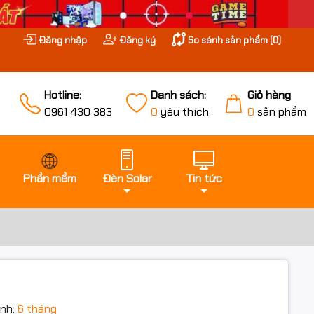
Đăng nhập
Đăng ký
So sánh sản phẩm (
0
)
Hotline:
Danh sách:
Giỏ hàng
0961 430 383
0
yêu thích
0
sản phẩm
Phần mềm
Đèn Solar
Tin tức
nh:
6 tháng