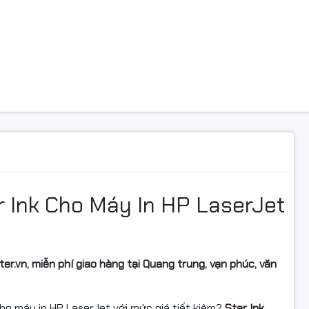
 Ink Cho Máy In HP LaserJet
r.vn, miễn phí giao hàng tại Quang trung, vạn phúc, văn
o máy in HP LaserJet với mức giá tiết kiệm?
Star Ink