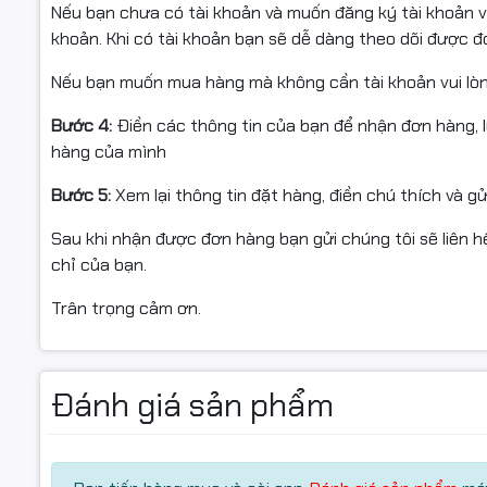
Nếu bạn chưa có tài khoản và muốn đăng ký tài khoản vu
Lợi ích khi sử dụng Hộp Mực 30A Star Ink:
khoản. Khi có tài khoản bạn sẽ dễ dàng theo dõi được 
Bản in đậm, sắc nét, rõ chữ, không lem mực
Nếu bạn muốn mua hàng mà không cần tài khoản vui lò
Tương thích hoàn hảo với các dòng máy in HP LaserJet
Giúp giảm chi phí in ấn, bảo vệ đầu in và tăng tuổi thọ m
Bước 4:
Điền các thông tin của bạn để nhận đơn hàng, 
Phù hợp cho văn phòng, doanh nghiệp, trường học, cá 
hàng của mình
Bước 5:
Xem lại thông tin đặt hàng, điền chú thích và g
Sau khi nhận được đơn hàng bạn gửi chúng tôi sẽ liên hệ
chỉ của bạn.
Trân trọng cảm ơn.
Đánh giá sản phẩm