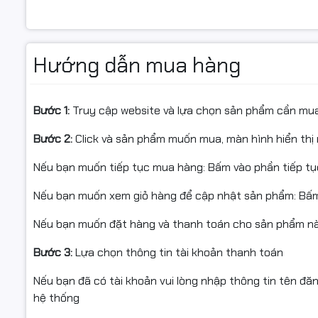
Dùng cho máy in:
HP LaserJet M203d
, M203dn, M203dw
Loại mực: Laser đen (Black)
Năng suất in: 1600 trang A4 với độ phủ mực 5%
Hướng dẫn mua hàng
Tiết kiệm đến 75% chi phí in ấn, giúp kéo dài tuổi thọ má
Bảo hành 1 đổi 1 trong 6 tháng hoặc đến khi hết mực
Bước 1:
Truy cập website và lựa chọn sản phẩm cần mu
Bước 2:
Click và sản phẩm muốn mua, màn hình hiển thị 
Thông tin chi tiết sản phẩm:
Nếu bạn muốn tiếp tục mua hàng: Bấm vào phần tiếp t
Sản phẩm: Mực in laser nguyên hộp Star Ink
Hãng sản xuất: Star Ink
Nếu bạn muốn xem giỏ hàng để cập nhật sản phẩm: Bấm
Mã hộp mực: HP CF230A (30A)
Nếu bạn muốn đặt hàng và thanh toán cho sản phẩm này
Dùng cho máy in: HP LaserJet M203d, M203dn, M203dw
Màu sắc: Đen (Black)
Bước 3:
Lựa chọn thông tin tài khoản thanh toán
Dung lượng in: 1600 trang A4 với độ phủ 5%
Chất lượng đạt chuẩn OEM với các chứng nhận STMC, CE
Nếu bạn đã có tài khoản vui lòng nhập thông tin tên đă
Sản phẩm được xuất khẩu sang các thị trường khó tính 
hệ thống
Zealand