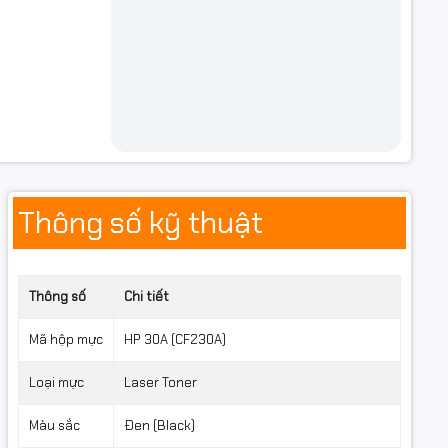
Thông số kỹ thuật
Thông số
Chi tiết
Mã hộp mực
HP 30A (CF230A)
Loại mực
Laser Toner
Màu sắc
Đen (Black)