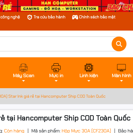
n công nghệ
Tra cứu bảo hành
Chính sách bảo mật
Máy Scan
Mực in
Linh kiện
Màn hình
A) Star Ink giá rẻ tại Hancomputer Ship COD Toàn Quốc
 rẻ tại Hancomputer Ship COD Toàn Quốc
g:
Còn hàng
Mã sản phẩm:
Hộp Mực 30A (CF230A)
Bảo hà