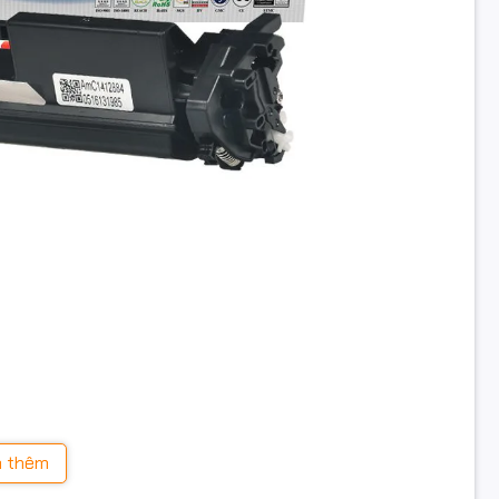
ành Hà Nội
 thêm
vận chuyển