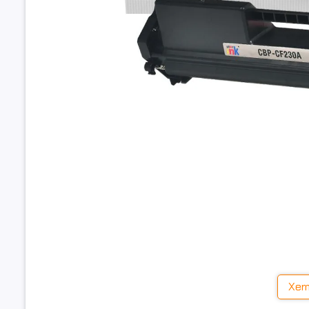
Ưu đãi và chính sách giao hàng:
Ship toàn quốc, giao hàng và lắp đặt miễn phí tại nội th
Hỗ trợ kỹ thuật tận nơi, ship COD toàn quốc
Xem
Nhận hàng kiểm tra trước khi thanh toán, không lo phí 
Đặc điểm nổi bật của Hộp Mực 30A Star Ink: