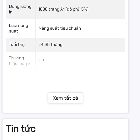
Dung lượng
1600 trang A4 (độ phủ 5%)
in
Loại năng
Năng suất tiêu chuẩn
suất
Tuổi thọ
24-36 tháng
Thương
HP
hiệu máy in
Xem tất cả
Tin tức