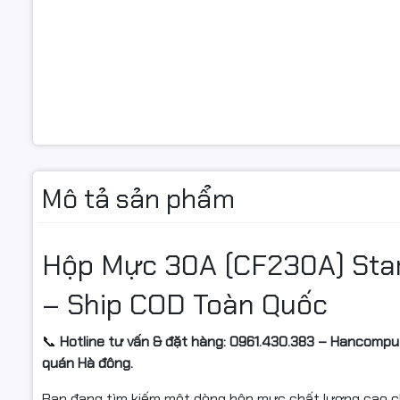
Mô tả sản phẩm
Hộp Mực 30A (CF230A) Star
– Ship COD Toàn Quốc
📞
Hotline tư vấn & đặt hàng: 0961.430.383 – Hancompute
quán Hà đông.
Bạn đang tìm kiếm một dòng hộp mực chất lượng cao ch