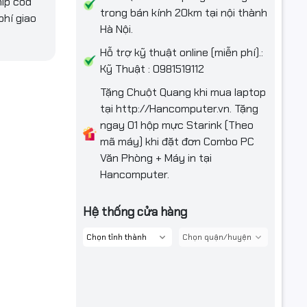
hip cod
trong bán kính 20km tại nội thành
phí giao
Hà Nội.
Hỗ trợ kỹ thuật online (miễn phí).:
Kỹ Thuật : 0981519112
Tặng Chuột Quang khi mua laptop
tại http://Hancomputer.vn. Tặng
ngay 01 hộp mực Starink (Theo
mã máy) khi đặt đơn Combo PC
Văn Phòng + Máy in tại
Hancomputer.
Hệ thống cửa hàng