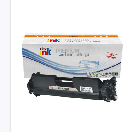
Đặt trư
Thôn
Thông số
Mã hộp m
Loại mực
Màu sắc
Dung lượn
Loại năng
Hộp Mực 30A (
rẻ tại Hancom
Tuổi thọ
Thương hi
30