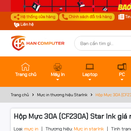
Hệ thống cửa hàng
Chính sách đổi trả hàng
Ti
Liên hệ
Trang chủ
Máy In
Laptop
PC
Trang chủ
Mực in thương hiệu StarInk
Hộp Mực 30A (CF230
Hộp Mực 30A (CF230A) Star Ink giá
Loại:
mực in
Thương hiệu:
Mực in starInk
Tình trạn