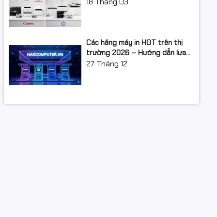
XUẤT: LỘ TRÌNH NÂNG CẤP 2026
18
Tháng 03
Các hãng máy in HOT trên thị
trường 2026 – Hướng dẫn lựa
chọn và so sánh chi tiết
27
Tháng 12