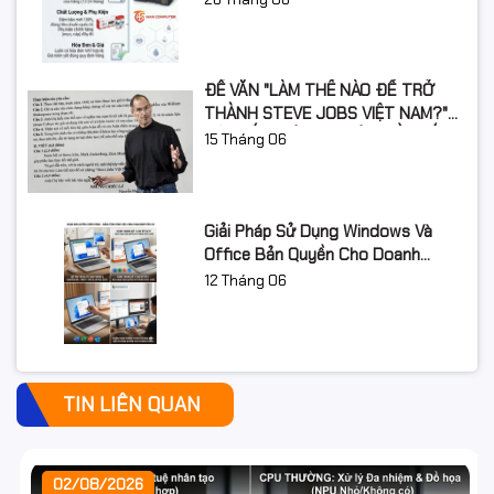
ĐỀ VĂN "LÀM THẾ NÀO ĐỂ TRỞ
THÀNH STEVE JOBS VIỆT NAM?"
GÂY SỐT: ƯỚC MƠ LỚN CẦN BẮT
15
Tháng 06
ĐẦU TỪ ĐÂU?
Giải Pháp Sử Dụng Windows Và
Office Bản Quyền Cho Doanh
Nghiệp Năm 2026
12
Tháng 06
TIN LIÊN QUAN
02/08/2026