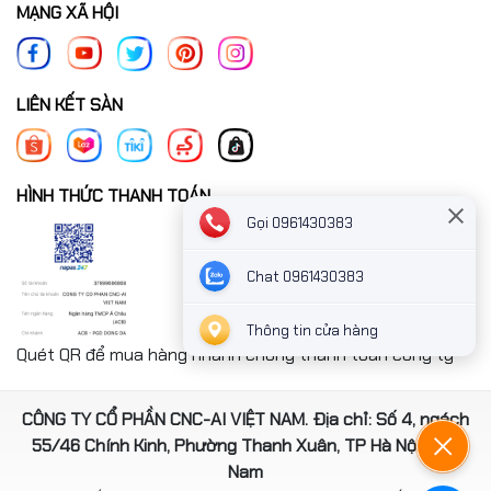
MẠNG XÃ HỘI
LIÊN KẾT SÀN
HÌNH THỨC THANH TOÁN
Gọi 0961430383
Chat 0961430383
Thông tin cửa hàng
Quét QR để mua hàng nhanh chóng thanh toán công ty
CÔNG TY CỔ PHẦN CNC-AI VIỆT NAM. Địa chỉ: Số 4, ngách
55/46 Chính Kinh, Phường Thanh Xuân, TP Hà Nội, Việt
Nam