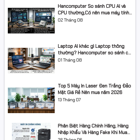
Hancomputer So sánh CPU AI và
CPU thường,Có nên mua máy tính
AI năm 2026?
02
Tháng 08
Laptop AI khác gì Laptop thông
thường? Hancomputer so sánh chi
tiết từ A-Z 2026
01
Tháng 08
Top 5 Máy In Laser Đen Trắng Đảo
Mặt Giá Rẻ Nên mua năm 2026
13
Tháng 07
Phân Biệt Hàng Chính Hãng, Hàng
Nhập Khẩu Và Hàng Fake Khi Mua
Thiết Bị Công Nghệ
26
Tháng 06