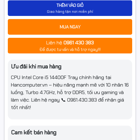
THÊM VÀO GIỎ
Giao hàng tận nơi miễn phí
MUA NGAY
Liên hệ
0961 430 383
Để được tư vấn và hỗ trợ ngay!!!
Ưu đãi khi mua hàng
CPU Intel Core i5 14400F Tray chính hãng tại
Hancomputer.vn – hiệu năng mạnh mẽ với 10 nhân 16
luồng, Turbo 4.7GHz, hỗ trợ DDR5, tối ưu gaming và
làm việc. Liên hệ ngay 📞 0961.430.383 để nhận giá
tốt nhất!
Cam kết bán hàng