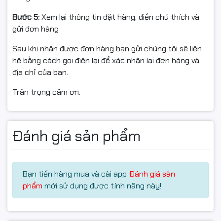
Dung lượng RAM tối đa 128GB
Người dùng có thể linh hoạt lựa chọn nền tảng phù hợp
Bước 5:
Xem lại thông tin đặt hàng, điền chú thích và
ngân sách mà vẫn đảm bảo khả năng nâng cấp lâu dài
gửi đơn hàng
cho hệ thống PC.
Sau khi nhận được đơn hàng bạn gửi chúng tôi sẽ liên
hệ bằng cách gọi điện lại để xác nhận lại đơn hàng và
Không tích hợp VGA
địa chỉ của bạn.
onboard – Tối ưu cho PC
Trân trọng cảm ơn.
dùng card rời
Đánh giá sản phẩm
Thuộc dòng CPU Intel “F”, sản phẩm không tích hợp
card đồ họa onboard nhằm tập trung toàn bộ sức
mạnh xử lý cho CPU. Đây là lựa chọn lý tưởng cho:
Bạn tiến hàng mua và cài app
Đánh giá sản
✅ PC Gaming
phẩm
mới sử dụng được tính năng này!
✅ PC Đồ họa cơ bản
✅ PC Stream
✅ Máy tính văn phòng hiệu năng cao