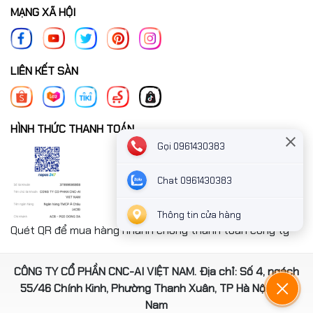
MẠNG XÃ HỘI
LIÊN KẾT SÀN
HÌNH THỨC THANH TOÁN
Gọi 0961430383
Chat 0961430383
Thông tin cửa hàng
Quét QR để mua hàng nhanh chóng thanh toán công ty
CÔNG TY CỔ PHẦN CNC-AI VIỆT NAM. Địa chỉ: Số 4, ngách
55/46 Chính Kinh, Phường Thanh Xuân, TP Hà Nội, Việt
Nam