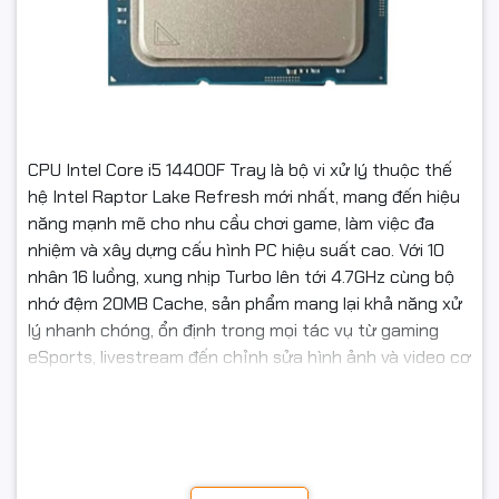
CPU Intel Core i5 14400F Tray là bộ vi xử lý thuộc thế
hệ Intel Raptor Lake Refresh mới nhất, mang đến hiệu
năng mạnh mẽ cho nhu cầu chơi game, làm việc đa
nhiệm và xây dựng cấu hình PC hiệu suất cao. Với 10
nhân 16 luồng, xung nhịp Turbo lên tới 4.7GHz cùng bộ
nhớ đệm 20MB Cache, sản phẩm mang lại khả năng xử
lý nhanh chóng, ổn định trong mọi tác vụ từ gaming
eSports, livestream đến chỉnh sửa hình ảnh và video cơ
bản.
Kiến trúc 10 nhân 16 luồng