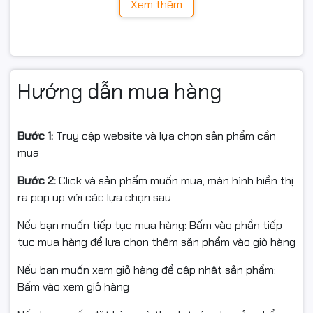
– Đa nhiệm mượt mà, xử lý
Xem thêm
ổn định
Intel Core i5 14400F được trang bị:
Hướng dẫn mua hàng
10 nhân (6 P-Core + 4 E-Core)
16 luồng xử lý
Turbo Boost tối đa 4.7GHz
Bước 1:
Truy cập website và lựa chọn sản phẩm cần
Nhờ kiến trúc Hybrid tiên tiến của Intel, CPU có khả
mua
năng phân chia tác vụ thông minh giữa hiệu năng cao
và tiết kiệm điện năng. Điều này giúp máy vận hành
Bước 2:
Click và sản phẩm muốn mua, màn hình hiển thị
mượt mà khi mở nhiều ứng dụng cùng lúc như Chrome
ra pop up với các lựa chọn sau
nhiều tab, Photoshop, Excel hoặc chơi game kết hợp
Nếu bạn muốn tiếp tục mua hàng: Bấm vào phần tiếp
livestream.
tục mua hàng để lựa chọn thêm sản phẩm vào giỏ hàng
Hiệu năng gaming cực tốt
Nếu bạn muốn xem giỏ hàng để cập nhật sản phẩm:
Bấm vào xem giỏ hàng
trong phân khúc