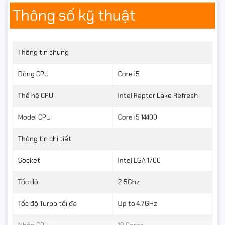
Thông số kỹ thuật
Thông tin chung
Dòng CPU
Core i5
Thế hệ CPU
Intel Raptor Lake Refresh
Model CPU
Core i5 14400
Thông tin chi tiết
Socket
Intel LGA 1700
Tốc độ
2.5Ghz
Tiết kiệm điện năng – Hoạt
Tốc độ Turbo tối đa
Up to 4.7GHz
động ổn định bền bỉ