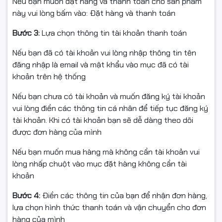
Nếu bạn muốn đặt hàng và thanh toán cho sản phẩm
này vui lòng bấm vào: Đặt hàng và thanh toán
CPU Intel Core i5 14400F là lựa chọn cực kỳ phù hợp
cho:
Bước 3:
Lựa chọn thông tin tài khoản thanh toán
Game thủ eSports: CS2, Valorant, LOL, Dota 2
Nếu bạn đã có tài khoản vui lòng nhập thông tin tên
Game AAA: GTA V, Cyberpunk 2077, PUBG, Call of Duty
đăng nhập là email và mật khẩu vào mục đã có tài
Streamer và người dùng sáng tạo nội dung cơ bản
khoản trên hệ thống
Khi kết hợp cùng VGA như RTX 3050, RTX 4060 hoặc
RX 7600, CPU mang lại FPS ổn định và tối ưu hiệu năng
Nếu bạn chưa có tài khoản và muốn đăng ký tài khoản
chơi game ở độ phân giải Full HD và 2K.
vui lòng điền các thông tin cá nhân để tiếp tục đăng ký
tài khoản. Khi có tài khoản bạn sẽ dễ dàng theo dõi
được đơn hàng của mình
Hỗ trợ DDR5 và DDR4 – Dễ
Nếu bạn muốn mua hàng mà không cần tài khoản vui
dàng nâng cấp cấu hình
lòng nhấp chuột vào mục đặt hàng không cần tài
khoản
Intel Core i5 14400F hỗ trợ:
Bước 4:
Điền các thông tin của bạn để nhận đơn hàng,
RAM DDR5 lên tới 5600 MT/s
lựa chọn hình thức thanh toán và vận chuyển cho đơn
RAM DDR4 3200 MT/s
hàng của mình