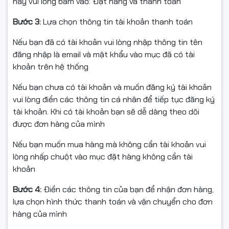
này vui lòng bấm vào: Đặt hàng và thanh toán
hàng đầu
Bước 3:
Lựa chọn thông tin tài khoản thanh toán
Điểm nổi bật nhất của Intel Core i9 14900K chính là khả
Nếu bạn đã có tài khoản vui lòng nhập thông tin tên
năng Turbo Boost tối đa lên đến 5.8GHz, mang lại tốc
đăng nhập là email và mật khẩu vào mục đã có tài
độ xử lý cực nhanh trong các tác vụ đơn nhân và
khoản trên hệ thống
gaming FPS cao.
Nếu bạn chưa có tài khoản và muốn đăng ký tài khoản
CPU giúp giảm độ trễ, tăng tốc phản hồi hệ thống và
vui lòng điền các thông tin cá nhân để tiếp tục đăng ký
mang lại trải nghiệm mượt mà khi chơi game, xử lý đồ
tài khoản. Khi có tài khoản bạn sẽ dễ dàng theo dõi
họa hoặc chạy đa nhiệm cường độ cao. Đây là lựa
được đơn hàng của mình
chọn lý tưởng cho các cấu hình PC Gaming cao cấp sử
Nếu bạn muốn mua hàng mà không cần tài khoản vui
dụng VGA RTX 4070 Super, RTX 4080 Super hay RTX
lòng nhấp chuột vào mục đặt hàng không cần tài
4090.
khoản
24 Cores – 32 Threads xử
Bước 4:
Điền các thông tin của bạn để nhận đơn hàng,
lý đa nhiệm cực khủng
lựa chọn hình thức thanh toán và vận chuyển cho đơn
hàng của mình
Intel Core i9 14900K được trang bị: