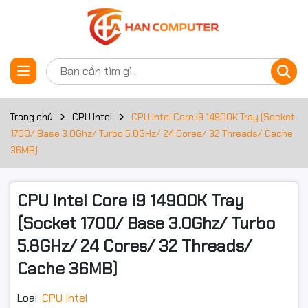
Thông số kỹ thuật
Đặt trước sản phẩm
Thông tin chung
Dòng CPU
Core i9
Trang chủ
CPU Intel
CPU Intel Core i9 14900K Tray (Socket
1700/ Base 3.0Ghz/ Turbo 5.8GHz/ 24 Cores/ 32 Threads/ Cache
Thế hệ CPU
Intel Raptor Lake Refresh
36MB)
Model CPU
14900K
CPU Intel Core i9 14900K Tray
Thông tin chi tiết
(Socket 1700/ Base 3.0Ghz/ Turbo
Socket
Intel LGA 1700
5.8GHz/ 24 Cores/ 32 Threads/
Tốc độ
3.0Ghz
Cache 36MB)
Tốc độ Turbo tối đa
Up to 5.8GHz
Loại:
CPU Intel