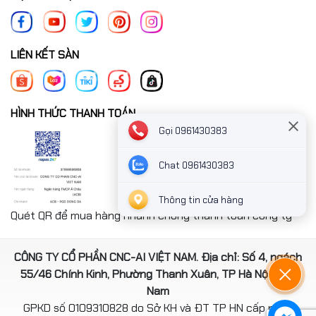
LIÊN KẾT SÀN
HÌNH THỨC THANH TOÁN
Gọi 0961430383
Chat 0961430383
Thông tin cửa hàng
Quét QR để mua hàng nhanh chóng thanh toán công ty
CÔNG TY CỔ PHẦN CNC-AI VIỆT NAM. Địa chỉ: Số 4, ngách
55/46 Chính Kinh, Phường Thanh Xuân, TP Hà Nội, Việt
Nam
GPKD số 0109310828 do Sở KH và ĐT TP HN cấp ngày