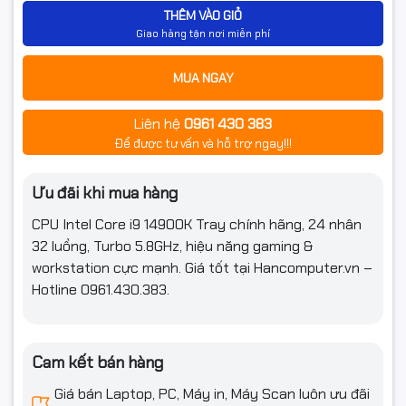
THÊM VÀO GIỎ
Giao hàng tận nơi miễn phí
MUA NGAY
Liên hệ
0961 430 383
Để được tư vấn và hỗ trợ ngay!!!
Ưu đãi khi mua hàng
CPU Intel Core i9 14900K Tray chính hãng, 24 nhân
32 luồng, Turbo 5.8GHz, hiệu năng gaming &
workstation cực mạnh. Giá tốt tại Hancomputer.vn –
Hotline 0961.430.383.
Cam kết bán hàng
Giá bán Laptop, PC, Máy in, Máy Scan luôn ưu đãi