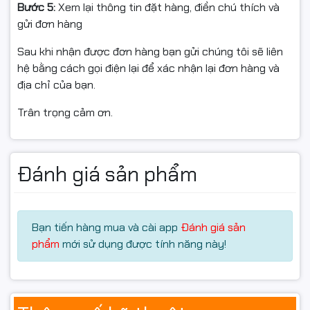
Bước 5:
Xem lại thông tin đặt hàng, điền chú thích và
gửi đơn hàng
24 nhân CPU
32 luồng xử lý
Sau khi nhận được đơn hàng bạn gửi chúng tôi sẽ liên
Cache 36MB
hệ bằng cách gọi điện lại để xác nhận lại đơn hàng và
TDP cơ bản 125W
địa chỉ của bạn.
Cấu hình này giúp CPU hoạt động mạnh mẽ trong mọi
môi trường làm việc chuyên nghiệp, từ render video,
Trân trọng cảm ơn.
dựng phim, mô phỏng kỹ thuật đến livestream đa nền
tảng và xử lý dữ liệu lớn.
Đánh giá sản phẩm
Khả năng đa nhiệm vượt trội giúp người dùng mở nhiều
ứng dụng cùng lúc mà hệ thống vẫn duy trì độ ổn định
và tốc độ cao.
Bạn tiến hàng mua và cài app
Đánh giá sản
Hỗ trợ RAM DDR5 & PCIe
phẩm
mới sử dụng được tính năng này!
Gen 5 hiện đại
CPU Intel Core i9 14900K Tray hỗ trợ: