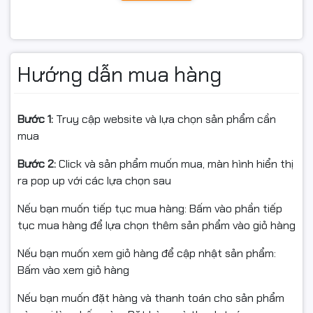
Kiến trúc Intel Raptor Lake
Refresh mạnh mẽ vượt trội
CPU Intel Core i9 14900K Tray sử dụng kiến trúc Intel
Hướng dẫn mua hàng
Raptor Lake Refresh tiên tiến, kết hợp giữa
Performance-core và Efficient-core nhằm tối ưu hiệu
suất xử lý đa nhiệm. Tổng cộng 24 nhân và 32 luồng
Bước 1:
Truy cập website và lựa chọn sản phẩm cần
giúp CPU xử lý cực nhanh các tác vụ nặng như dựng
mua
video 4K/8K, livestream, render 3D, AI, lập trình hay
gaming AAA cấu hình cao.
Bước 2:
Click và sản phẩm muốn mua, màn hình hiển thị
ra pop up với các lựa chọn sau
Nhờ công nghệ Intel Hybrid Architecture, bộ vi xử lý có
khả năng phân phối tác vụ thông minh, đảm bảo hiệu
Nếu bạn muốn tiếp tục mua hàng: Bấm vào phần tiếp
năng cao nhưng vẫn tối ưu điện năng và độ ổn định
tục mua hàng để lựa chọn thêm sản phẩm vào giỏ hàng
trong quá trình vận hành.
Nếu bạn muốn xem giỏ hàng để cập nhật sản phẩm:
Xung nhịp Turbo lên tới
Bấm vào xem giỏ hàng
Nếu bạn muốn đặt hàng và thanh toán cho sản phẩm
5.8GHz – Hiệu suất gaming