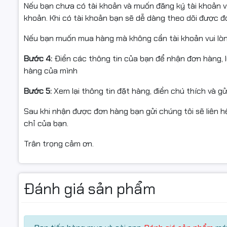
Nếu bạn chưa có tài khoản và muốn đăng ký tài khoản vu
khoản. Khi có tài khoản bạn sẽ dễ dàng theo dõi được 
🌈
Nếu bạn muốn mua hàng mà không cần tài khoản vui lò
Hệ thống LED RGB 16.8 triệ
của bạn
Bước 4:
Điền các thông tin của bạn để nhận đơn hàng, 
hàng của mình
Tích hợp
LED RGB sống động
có thể tùy chỉnh tới
16.8 
Bước 5:
Xem lại thông tin đặt hàng, điền chú thích và g
sáng
theo phong cách riêng.
Khi kết hợp cùng bàn phím cơ LED RGB hoặc laptop ga
Sau khi nhận được đơn hàng bạn gửi chúng tôi sẽ liên hệ
đậm chất game thủ chuyên nghiệp.
chỉ của bạn.
🧩
Phần mềm tùy chỉnh chuyên 
Trân trọng cảm ơn.
dàng
Chuột
Fuhlen G60S Pro
đi kèm
phần mềm tùy chỉnh chí
Đánh giá sản phẩm
Thay đổi DPI theo từng nhu cầu (từ 800 – 4200 DPI)
Gán
macro
cho từng phím bấm