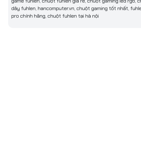
game fuhlen, chuột fuhlen giá rẻ, chuột gaming led rgb, 
dây fuhlen, hancomputer.vn, chuột gaming tốt nhất, fuhl
pro chính hãng, chuột fuhlen tại hà nội