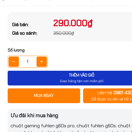
ớc sản phẩm
g số kỹ thuật
290.000₫
Giá bán:
Đặt trước sản phẩm để nhận thêm nh
 chung
Giá so sánh:
350.000₫
bạn nhé
Ergonomic (Thuận tay phải)
Số lượng:
Có dây
 nối
Dây cắm USB
THÊM VÀO GIỎ
Giao hàng tận nơi miễn phí
LED RGB
Liên hệ
0961 43
GỬI THÔNG TIN
Black
MUA NGAY
Để được tư vấn và hỗ t
g Fuhlen G60S pro
c
Đang cập nhật
Ưu đãi khi mua hàng
8.000₫
24 Tháng
chuột gaming fuhlen g60s pro, chuột fuhlen g60s, chuột 