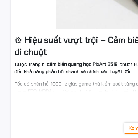
⚙️
Hiệu suất vượt trội – Cảm bi
di chuột
Được trang bị
cảm biến quang học PixArt 3519
, chuột 
đến
khả năng phản hồi nhanh và chính xác tuyệt đối
.
Tốc độ phản hồi 1000Hz giúp game thủ kiểm soát từng c
game
FPS, MOBA
như Valorant, CS2, Liên Minh Huyền Th
🔘
Switch Huano 50 triệu lần n
siêu bền
Xem
Fuhlen G60S Pro sử dụng
switch Huano cao cấp
với tuổi
phản hồi cực nhạy.