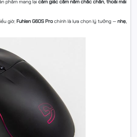
sản phẩm mang lại
cảm giác cầm nắm chắc chắn, thoải mái
iều giờ,
Fuhlen G60S Pro
chính là lựa chọn lý tưởng —
nhẹ,