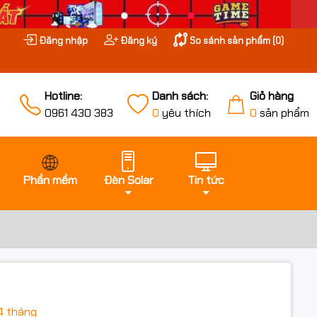
Đăng nhập
Đăng ký
So sánh sản phẩm (
0
)
Hotline:
Danh sách:
Giỏ hàng
0961 430 383
0
yêu thích
0
sản phẩm
Phần mềm
Đèn Solar
Tin tức
4 tháng