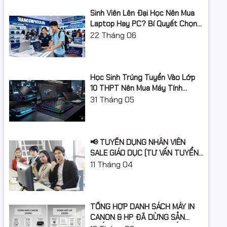
Sinh Viên Lên Đại Học Nên Mua
Laptop Hay PC? Bí Quyết Chọn
Máy Tính Đúng Nhu Cầu, Không
22
Tháng 06
Lãng Phí Tiền Của Bố Mẹ
Học Sinh Trúng Tuyển Vào Lớp
10 THPT Nên Mua Máy Tính
Laptop Gì Năm Học 2026 -
31
Tháng 05
2027?
📢 TUYỂN DỤNG NHÂN VIÊN
SALE GIÁO DỤC (TƯ VẤN TUYỂN
SINH)
11
Tháng 04
TỔNG HỢP DANH SÁCH MÁY IN
CANON & HP ĐÃ DỪNG SẢN