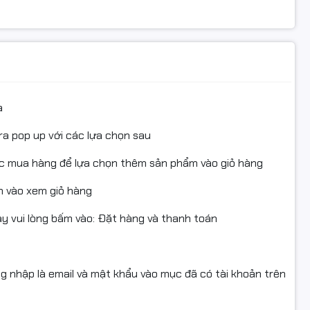
 tác chính xác trong từng pha combat, hỗ trợ tối đa
a
ra pop up với các lựa chọn sau
ục mua hàng để lựa chọn thêm sản phẩm vào giỏ hàng
 vào xem giỏ hàng
 vui lòng bấm vào: Đặt hàng và thanh toán
ng nhập là email và mật khẩu vào mục đã có tài khoản trên