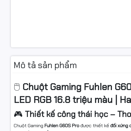
Mô tả sản phẩm
🖱️
Chuột Gaming Fuhlen G60
LED RGB 16.8 triệu màu | H
🎮
Thiết kế công thái học – Th
Chuột Gaming
Fuhlen G60S Pro
được thiết kế
đối xứng 