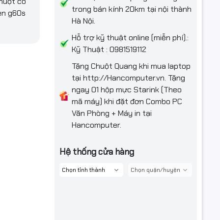
chuột có
trong bán kính 20km tại nội thành
en g60s
Hà Nội.
Hỗ trợ kỹ thuật online (miễn phí).:
Kỹ Thuật : 0981519112
Tặng Chuột Quang khi mua laptop
tại http://Hancomputer.vn. Tặng
ngay 01 hộp mực Starink (Theo
mã máy) khi đặt đơn Combo PC
Văn Phòng + Máy in tại
Hancomputer.
Hệ thống cửa hàng