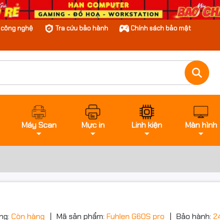
n công nghệ
Tra cứu bảo hành
Chính sách bảo mật
Máy Scan
Mực in
Linh kiện
Màn hình
ng:
Còn hàng
Mã sản phẩm:
Fuhlen G60S pro
Bảo hành:
2