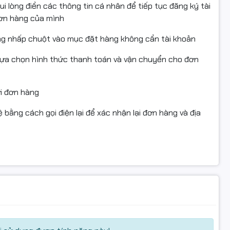
i lòng điền các thông tin cá nhân để tiếp tục đăng ký tài
đơn hàng của mình
ng nhấp chuột vào mục đặt hàng không cần tài khoản
u màu – Nâng tầm góc chơi game
lựa chọn hình thức thanh toán và vận chuyển cho đơn
triệu màu
, Fuhlen G60S Pro cho phép bạn
cá nhân hóa ánh
ửi đơn hàng
ming, sản phẩm tạo nên
không gian chiến game rực rỡ,
 bằng cách gọi điện lại để xác nhận lại đơn hàng và địa
sâu – Gán macro, đổi DPI dễ
nh hãng
, cho phép: