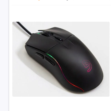
Đặt trư
Thôn
Thông tin
Kiểu dáng
Kết nối
Chuẩn kết
Đèn Led
Màu sắc
Chuột Gamin
Mô tả khá
39
Bảo hành