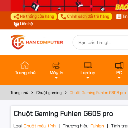
Hệ thống cửa hàng
Chính sách đổi trả hàng
Ti
Liên hệ
Trang chủ
Máy In
Laptop
PC
Trang chủ
Chuột gaming
Chuột Gaming Fuhlen G60S pro
Chuột Gaming Fuhlen G60S pro
Loại:
Chuột máy tính
Thương hiệu:
Fuhlen
Tình trạ