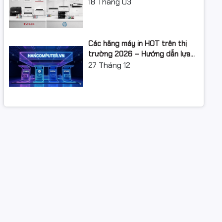
XUẤT: LỘ TRÌNH NÂNG CẤP 2026
18
Tháng 03
Các hãng máy in HOT trên thị
trường 2026 – Hướng dẫn lựa
chọn và so sánh chi tiết
27
Tháng 12