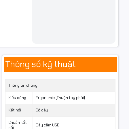
Thông số kỹ thuật
Thông tin chung
Kiểu dáng
Ergonomic (Thuận tay phải)
Kết nối
Có dây
Chuẩn kết
Dây cắm USB
nối