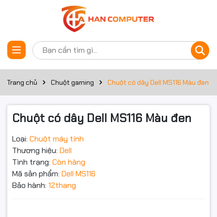
Thông số kỹ thuật
Đặt trước sản phẩm
Kết nối
Có dây
Chuẩn kết nối
Dây cắm USB
Trang chủ
Chuột gaming
Chuột có dây Dell MS116 Màu đen
Độ phân giải tối đa
1000 DPI
Chuột có dây Dell MS116 Màu đen
Màu sắc
Đen
Loại:
Chuột máy tính
Nút bấm nhẹ, êm, thoải mái khi làm
Mô tả khác
Thương hiệu:
Dell
việc
Tình trạng:
Còn hàng
Mã sản phẩm:
Dell MS116
Bảo hành
12 Tháng
Bảo hành:
12thang