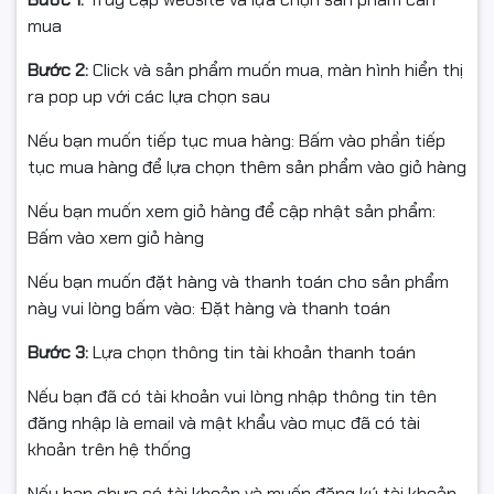
mượt mà trên nhiều loại bề mặt khác nhau — kể cả mặt
mua
bàn kính hoặc gỗ bóng.
Bước 2:
Click và sản phẩm muốn mua, màn hình hiển thị
Đây là lựa chọn hoàn hảo cho
nhân viên văn phòng,
ra pop up với các lựa chọn sau
sinh viên, học sinh
hoặc người dùng phổ thông cần một
Nếu bạn muốn tiếp tục mua hàng: Bấm vào phần tiếp
sản phẩm
ổn định – bền bỉ – giá tốt
.
tục mua hàng để lựa chọn thêm sản phẩm vào giỏ hàng
🔹 Kết nối USB Plug & Play –
Nếu bạn muốn xem giỏ hàng để cập nhật sản phẩm:
Dễ dàng sử dụng, không cần
Bấm vào xem giỏ hàng
cài đặt
Nếu bạn muốn đặt hàng và thanh toán cho sản phẩm
này vui lòng bấm vào: Đặt hàng và thanh toán
Chuột được trang bị
cổng kết nối USB 2.0
phổ biến, chỉ
Bước 3:
Lựa chọn thông tin tài khoản thanh toán
cần
cắm vào là sử dụng ngay
mà không cần cài driver.
Sản phẩm tương thích tốt với hầu hết hệ điều hành
Nếu bạn đã có tài khoản vui lòng nhập thông tin tên
hiện nay như
Windows 7, 8, 10, 11
,
MacOS
và
Linux
.
đăng nhập là email và mật khẩu vào mục đã có tài
khoản trên hệ thống
Dây cáp dài 1.5m giúp bạn linh hoạt hơn trong bố trí
không gian làm việc.
Nếu bạn chưa có tài khoản và muốn đăng ký tài khoản