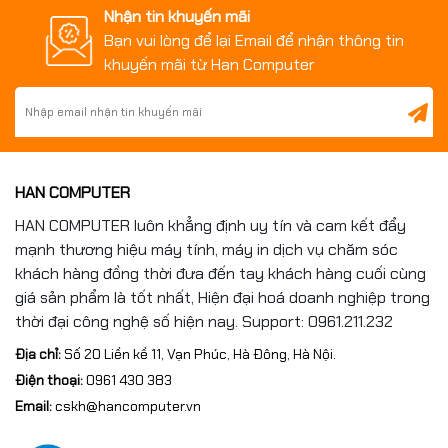
Nhận tin khuyến mãi
Bạn vui lòng để lại Email để nhận thông tin
khuyến mãi từ Han Computer
HAN COMPUTER
HAN COMPUTER luôn khẳng định uy tín và cam kết đẩy
mạnh thương hiệu máy tính, máy in dịch vụ chăm sóc
khách hàng đồng thời đưa đến tay khách hàng cuối cùng
giá sản phẩm là tốt nhất, Hiện đại hoá doanh nghiệp trong
thời đại công nghệ số hiện nay. Support: 0961.211.232
Địa chỉ:
Số 20 Liền kề 11, Vạn Phúc, Hà Đông, Hà Nội.
Điện thoại:
0961 430 383
Email:
cskh@hancomputer.vn