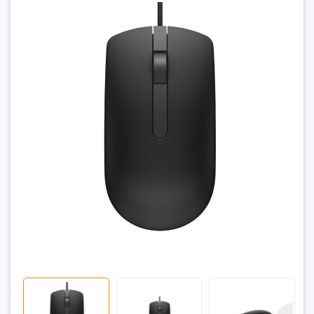
Chuột có dây Dell MS116 Màu đen
398.000₫
Đặt trước sản phẩm để nhận thêm nhiều ưu đãi bạn
nhé
GỬI THÔNG TIN