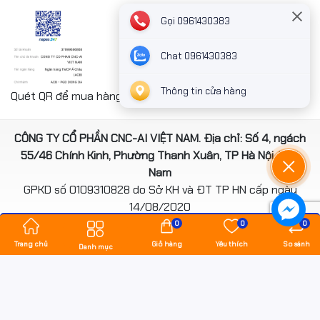
Gọi 0961430383
Chat 0961430383
Thông tin cửa hàng
Quét QR để mua hàng nhanh chóng thanh toán công ty
CÔNG TY CỔ PHẦN CNC-AI VIỆT NAM. Địa chỉ: Số 4, ngách
55/46 Chính Kinh, Phường Thanh Xuân, TP Hà Nội, Việt
Nam
GPKD số 0109310828 do Sở KH và ĐT TP HN cấp ngày
14/08/2020
*** Website đã đươc cấp phép của Bộ Công Thương
0
0
0
Trang chủ
Giỏ hàng
Yêu thích
So sánh
Danh mục
Bản quyền thuộc về
hancomputer.vn
.
Cung cấp bởi
Sapo