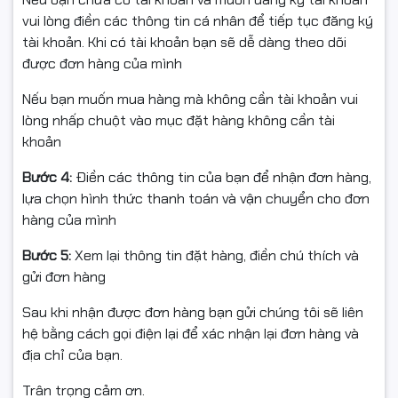
vui lòng điền các thông tin cá nhân để tiếp tục đăng ký
🔹 Hiệu suất ổn định – Bền bỉ
tài khoản. Khi có tài khoản bạn sẽ dễ dàng theo dõi
theo thời gian
được đơn hàng của mình
Nếu bạn muốn mua hàng mà không cần tài khoản vui
Dell nổi tiếng với các thiết bị ngoại vi có tuổi thọ cao, và
lòng nhấp chuột vào mục đặt hàng không cần tài
MS116
cũng không ngoại lệ. Mỗi phím nhấn được thử
khoản
nghiệm hàng triệu lần, đảm bảo hoạt động ổn định
trong thời gian dài mà không bị double-click hay lỗi tín
Bước 4:
Điền các thông tin của bạn để nhận đơn hàng,
hiệu.
lựa chọn hình thức thanh toán và vận chuyển cho đơn
hàng của mình
🔹 Ứng dụng linh hoạt – Phù
Bước 5:
Xem lại thông tin đặt hàng, điền chú thích và
hợp mọi nhu cầu
gửi đơn hàng
Với thiết kế tiêu chuẩn,
chuột Dell MS116
thích hợp sử
Sau khi nhận được đơn hàng bạn gửi chúng tôi sẽ liên
dụng cho:
hệ bằng cách gọi điện lại để xác nhận lại đơn hàng và
💼 Nhân viên văn phòng cần độ chính xác cao trong
địa chỉ của bạn.
thao tác.
Trân trọng cảm ơn.