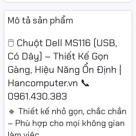
Mô tả sản phẩm
🖱️ Chuột Dell MS116 (USB,
Có Dây) – Thiết Kế Gọn
Gàng, Hiệu Năng Ổn Định |
Hancomputer.vn 📞
0961.430.383
🔹 Thiết kế nhỏ gọn, chắc chắn
– Phù hợp cho mọi không gian
làm việc