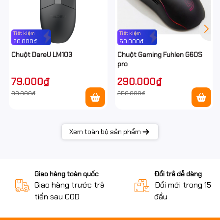
Tiết kiệm
Tiết kiệm
20.000₫
60.000₫
Chuột DareU LM103
Chuột Gaming Fuhlen G60S
pro
79.000₫
290.000₫
99.000₫
350.000₫
Xem toàn bộ sản phẩm
Giao hàng toàn quốc
Đổi trả dễ dàng
Giao hàng trước trả
Đổi mới trong 15 n
tiền sau COD
đầu