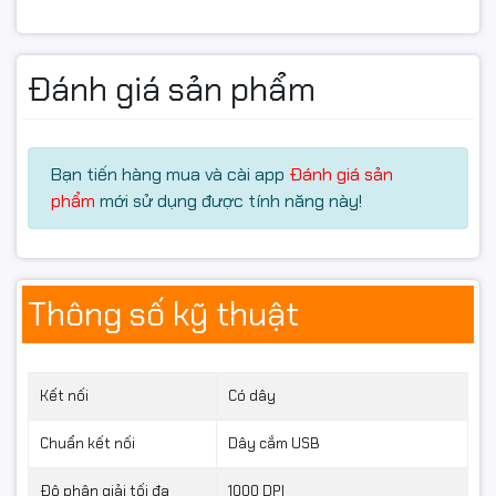
🎓 Học sinh, sinh viên học tập và làm việc tại nhà.
🧑‍💻 Người dùng laptop/PC cần chuột bền, ổn định và
Đánh giá sản phẩm
tiết kiệm chi phí.
Bạn tiến hàng mua và cài app
Đánh giá sản
phẩm
mới sử dụng được tính năng này!
Thông số kỹ thuật
Kết nối
Có dây
Chuẩn kết nối
Dây cắm USB
Độ phân giải tối đa
1000 DPI