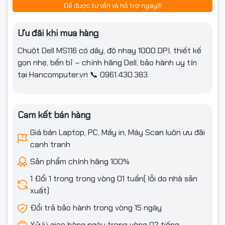
Để được tư vấn và hỗ trợ ngay!!!
Ưu đãi khi mua hàng
Chuột Dell MS116 có dây, độ nhạy 1000 DPI, thiết kế
gọn nhẹ, bền bỉ – chính hãng Dell, bảo hành uy tín
tại Hancomputer.vn 📞 0961.430.383.
Cam kết bán hàng
Giá bán Laptop, PC, Máy in, Máy Scan luôn ưu đãi
cạnh tranh
Sản phẩm chính hãng 100%
1 Đổi 1 trong trong vòng 01 tuần( lỗi do nhà sản
xuất)
Đổi trả bảo hành trong vòng 15 ngày
Xử lý giao hàng ngày trong vòng 02 tiếng