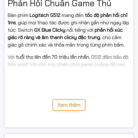
Phản Hồi Chuẩn Game Thủ
GX Blue – Clicky (phản hồi xúc giác & âm thanh
Loại switch
Bàn phím
Logitech G512
mang đến
tốc độ phản hồi chỉ
click rõ)
1ms
, giúp mọi thao tác được ghi nhận gần như ngay lập
Đèn nền
RGB 16.8 triệu màu, LIGHTSYNC
tức. Switch
GX Blue Clicky
nổi tiếng với
phản hồi xúc
giác rõ ràng và âm thanh clicky đặc trưng
, cho cảm
Kết nối
USB có dây
giác gõ chính xác và thỏa mãn trong từng phím bấm.
Tốc độ phản
Với
tuổi thọ lên đến 70 triệu lần nhấn
, G512 đảm bảo độ
1ms
hồi
bền vượt trội cho mọi phiên chơi game cường độ cao.
Tuổi thọ phím
70 triệu lần nhấn
🌈 RGB LIGHTSYNC – Hiệu Ứng
Khung
Hợp kim nhôm–magiê 5052
Ánh Sáng Sống Động
Tính năng nổi
USB pass-through, Game Mode, Macro tùy chỉnh,
Công nghệ
LIGHTSYNC RGB
mang đến
16.8 triệu màu
Xem thêm
bật
bộ nhớ trong
tùy chỉnh
cho từng phím.
Bạn có thể dễ dàng tạo
hiệu ứng ánh sáng riêng
, đồng
Bảo hành
24 tháng chính hãng Logitech
bộ theo
nhạc, trò chơi hoặc nội dung trên màn hình
.
Tất cả được điều khiển trực tiếp qua phần mềm