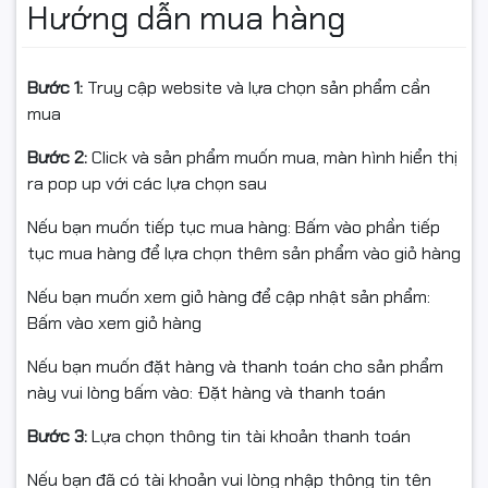
Logitech G HUB
, giúp cá nhân hóa trải nghiệm chiếu
Hướng dẫn mua hàng
sáng theo phong cách của bạn.
Bước 1:
Truy cập website và lựa chọn sản phẩm cần
mua
Bước 2:
Click và sản phẩm muốn mua, màn hình hiển thị
ra pop up với các lựa chọn sau
Nếu bạn muốn tiếp tục mua hàng: Bấm vào phần tiếp
tục mua hàng để lựa chọn thêm sản phẩm vào giỏ hàng
Nếu bạn muốn xem giỏ hàng để cập nhật sản phẩm:
💪 Hợp Kim Nhôm Cao Cấp –
Bấm vào xem giỏ hàng
Vững Chắc & Sang Trọng
Nếu bạn muốn đặt hàng và thanh toán cho sản phẩm
này vui lòng bấm vào: Đặt hàng và thanh toán
Khung bàn phím được chế tác từ
hợp kim nhôm–magiê
5052
— vật liệu thường dùng trong ngành hàng không.
Bước 3:
Lựa chọn thông tin tài khoản thanh toán
Nhờ đó,
Logitech G512 Carbon
vừa mang lại vẻ ngoài
sang trọng, hiện đại
, vừa đảm bảo
độ bền chắc, chống
Nếu bạn đã có tài khoản vui lòng nhập thông tin tên