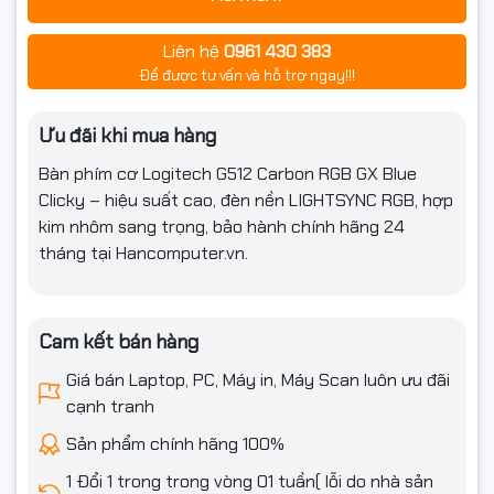
Liên hệ
0961 430 383
Để được tư vấn và hỗ trợ ngay!!!
Ưu đãi khi mua hàng
💪 Hợp Kim Nhôm Cao Cấp – Vững
Bàn phím cơ Logitech G512 Carbon RGB GX Blue
Clicky – hiệu suất cao, đèn nền LIGHTSYNC RGB, hợp
Chắc & Sang Trọng
kim nhôm sang trọng, bảo hành chính hãng 24
tháng tại Hancomputer.vn.
Khung bàn phím được chế tác từ
hợp kim nhôm–magiê 5052
— vật liệu thường dùng trong ngành hàng không.
Nhờ đó,
Logitech G512 Carbon
vừa mang lại vẻ ngoài
sang
Cam kết bán hàng
trọng, hiện đại
, vừa đảm bảo
độ bền chắc, chống trượt và
chống biến dạng tuyệt vời
.
Giá bán Laptop, PC, Máy in, Máy Scan luôn ưu đãi
cạnh tranh
⚡ Cổng USB Pass-Through Tiện
Sản phẩm chính hãng 100%
Lợi
1 Đổi 1 trong trong vòng 01 tuần( lỗi do nhà sản