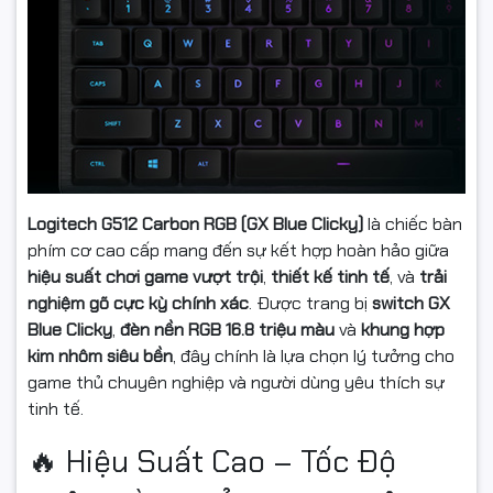
🎧 Trải Nghiệm Hoàn Hảo Cho Mọi
Người Dùng
Dù bạn là
game thủ chuyên nghiệp, lập trình viên
hay
người
làm việc văn phòng yêu thích bàn phím cơ
,
Logitech G512 Carbon RGB (GX Blue Clicky)
là chiếc bàn
Logitech G512 Carbon RGB GX Blue Clicky
đều mang đến cảm
phím cơ cao cấp mang đến sự kết hợp hoàn hảo giữa
giác gõ chính xác, âm thanh clicky rõ ràng và phản hồi cực
hiệu suất chơi game vượt trội
,
thiết kế tinh tế
, và
trải
nhanh.
nghiệm gõ cực kỳ chính xác
. Được trang bị
switch GX
Blue Clicky
,
đèn nền RGB 16.8 triệu màu
và
khung hợp
---
kim nhôm siêu bền
, đây chính là lựa chọn lý tưởng cho
⚙️ Thông Số Kỹ Thuật Cơ Bản
game thủ chuyên nghiệp và người dùng yêu thích sự
tinh tế.
Thông số
Chi tiết
🔥 Hiệu Suất Cao – Tốc Độ
Model
Logitech G512 Carbon RGB (GX Blue Clicky)