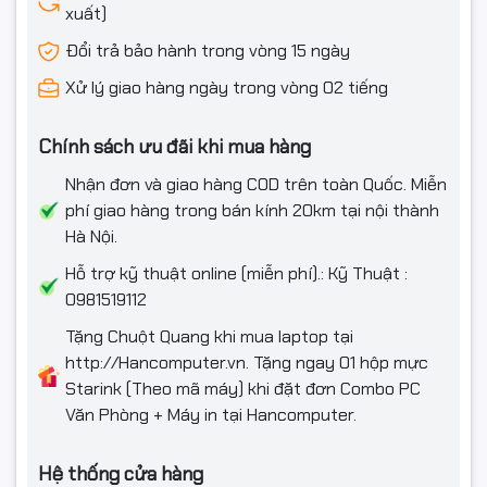
xuất)
Bàn phím tích hợp
cổng USB chuyển qua (USB pass-
through)
, cho phép người dùng kết nối
chuột, USB, tai nghe
Đổi trả bảo hành trong vòng 15 ngày
hoặc sạc thiết bị ngay trên bàn phím.
Xử lý giao hàng ngày trong vòng 02 tiếng
Tốc độ truyền dữ liệu ổn định và tiện lợi giúp bạn giữ cho khu
vực làm việc gọn gàng và tối ưu hơn.
Chính sách ưu đãi khi mua hàng
Nhận đơn và giao hàng COD trên toàn Quốc. Miễn
phí giao hàng trong bán kính 20km tại nội thành
Hà Nội.
Hỗ trợ kỹ thuật online (miễn phí).: Kỹ Thuật :
0981519112
Tặng Chuột Quang khi mua laptop tại
http://Hancomputer.vn. Tặng ngay 01 hộp mực
Starink (Theo mã máy) khi đặt đơn Combo PC
Văn Phòng + Máy in tại Hancomputer.
🎮 Tùy Chỉnh Toàn Diện Cho Game
Thủ
Hệ thống cửa hàng