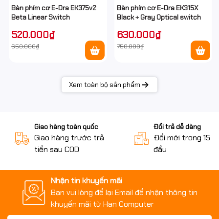
Bàn phím cơ E-Dra EK375v2
Bàn phím cơ E-Dra EK315X
Beta Linear Switch
Black + Gray Optical switch
520.000₫
630.000₫
650.000₫
750.000₫
Xem toàn bộ sản phẩm
Giao hàng toàn quốc
Đổi trả dễ dàng
Giao hàng trước trả
Đổi mới trong 15 n
tiền sau COD
đầu
Nhận tin khuyến mãi
Bạn vui lòng để lại Email để nhận thông tin
khuyến mãi từ Han Computer