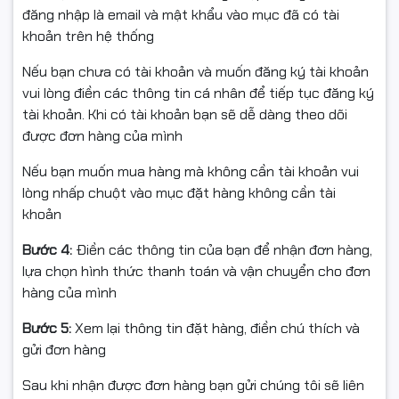
trượt và chống biến dạng tuyệt vời
.
đăng nhập là email và mật khẩu vào mục đã có tài
khoản trên hệ thống
⚡ Cổng USB Pass-Through Tiện
Nếu bạn chưa có tài khoản và muốn đăng ký tài khoản
Lợi
vui lòng điền các thông tin cá nhân để tiếp tục đăng ký
tài khoản. Khi có tài khoản bạn sẽ dễ dàng theo dõi
Bàn phím tích hợp
cổng USB chuyển qua (USB pass-
được đơn hàng của mình
through)
, cho phép người dùng kết nối
chuột, USB, tai
nghe
hoặc sạc thiết bị ngay trên bàn phím.
Nếu bạn muốn mua hàng mà không cần tài khoản vui
Tốc độ truyền dữ liệu ổn định và tiện lợi giúp bạn giữ
lòng nhấp chuột vào mục đặt hàng không cần tài
cho khu vực làm việc gọn gàng và tối ưu hơn.
khoản
Bước 4:
Điền các thông tin của bạn để nhận đơn hàng,
lựa chọn hình thức thanh toán và vận chuyển cho đơn
hàng của mình
Bước 5:
Xem lại thông tin đặt hàng, điền chú thích và
gửi đơn hàng
Sau khi nhận được đơn hàng bạn gửi chúng tôi sẽ liên