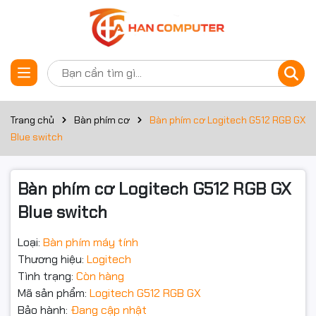
Thông số kỹ thuật
Đặt trước sản phẩm
🖥️ Bàn phím cơ Logitech G512
Carbon RGB (GX Blue Clicky) –
Trang chủ
Bàn phím cơ
Bàn phím cơ Logitech G512 RGB GX
Blue switch
Đỉnh cao hiệu suất & thiết kế
dành cho game thủ
Bàn phím cơ Logitech G512 RGB GX
Blue switch
Loại:
Bàn phím máy tính
Thương hiệu:
Logitech
Tình trạng:
Còn hàng
Mã sản phẩm:
Logitech G512 RGB GX
Bảo hành:
Đang cập nhật