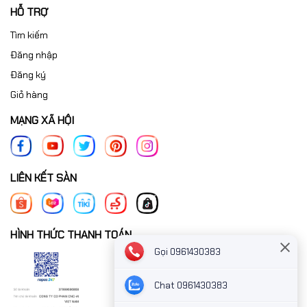
HỖ TRỢ
Tìm kiếm
Đăng nhập
Đăng ký
Giỏ hàng
MẠNG XÃ HỘI
LIÊN KẾT SÀN
HÌNH THỨC THANH TOÁN
Gọi 0961430383
Chat 0961430383