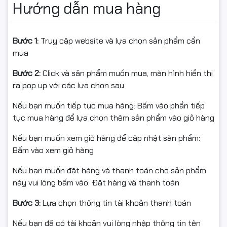
Hướng dẫn mua hàng
lần nhấn
Điểm nổi bật nhất của
E-Dra EK315X
chính là
switch
Bước 1:
Truy cập website và lựa chọn sản phẩm cần
quang học siêu bền
, với tuổi thọ lên đến
100 triệu lần
mua
nhấn
– gấp đôi nhiều loại switch cơ truyền thống.
Công nghệ Optical giúp loại bỏ hiện tượng
delay
hay
Bước 2:
Click và sản phẩm muốn mua, màn hình hiển thị
double-click
, đồng thời mang đến phản hồi cực nhanh
ra pop up với các lựa chọn sau
và chính xác – yếu tố quan trọng với game thủ chuyên
nghiệp.
Nếu bạn muốn tiếp tục mua hàng: Bấm vào phần tiếp
tục mua hàng để lựa chọn thêm sản phẩm vào giỏ hàng
Cảm giác gõ của switch quang học E-Dra cực kỳ ổn
định, cho hành trình phím mượt và âm thanh nhẹ,
Nếu bạn muốn xem giỏ hàng để cập nhật sản phẩm:
không gây ồn khi sử dụng trong môi trường làm việc.
Bấm vào xem giỏ hàng
🌈
LED Rainbow xuyên
Nếu bạn muốn đặt hàng và thanh toán cho sản phẩm
này vui lòng bấm vào: Đặt hàng và thanh toán
keycap – Rực rỡ trong đêm
Bước 3:
Lựa chọn thông tin tài khoản thanh toán
Không chỉ mạnh mẽ,
E-Dra EK315X Black + Gray
còn
Nếu bạn đã có tài khoản vui lòng nhập thông tin tên