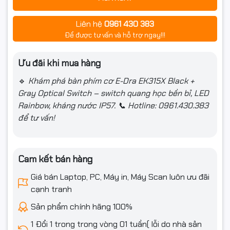
Liên hệ
0961 430 383
Để được tư vấn và hỗ trợ ngay!!!
Ưu đãi khi mua hàng
🔹
Khám phá bàn phím cơ E-Dra EK315X Black +
Gray Optical Switch – switch quang học bền bỉ, LED
Rainbow, kháng nước IP57. 📞 Hotline: 0961.430.383
để tư vấn!
Cam kết bán hàng
Giá bán Laptop, PC, Máy in, Máy Scan luôn ưu đãi
cạnh tranh
Sản phẩm chính hãng 100%
1 Đổi 1 trong trong vòng 01 tuần( lỗi do nhà sản