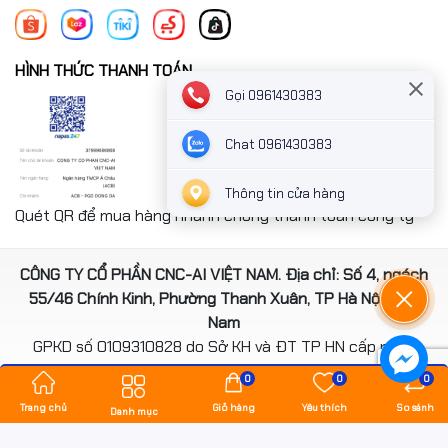
HÌNH THỨC THANH TOÁN
Gọi 0961430383
Chat 0961430383
Thông tin cửa hàng
Quét QR để mua hàng nhanh chóng thanh toán công ty
CÔNG TY CỔ PHẦN CNC-AI VIỆT NAM. Địa chỉ: Số 4, ngách
55/46 Chính Kinh, Phường Thanh Xuân, TP Hà Nội, Việt
Nam
GPKD số 0109310828 do Sở KH và ĐT TP HN cấp ngày
14/08/2020
0
0
0
*** Website đã đươc cấp phép của Bộ Công Thương
Trang chủ
Giỏ hàng
Yêu thích
So sánh
Danh mục
Bản quyền thuộc về
hancomputer.vn
.