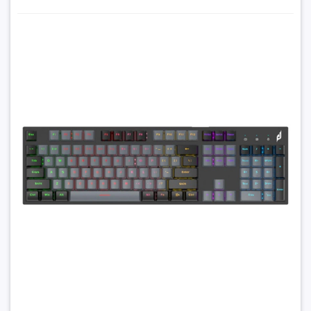
- Tương thích hệ điều hành:
Windows 98 / 2000 / ME / NT /
Mô tả khác
XP / win 7,8,10,11
Bàn phím cơ E-Dra EK315X Black + Gray Optical switch
- Kháng nước: IP57
- Hotswap: Có
450.000₫
Đặt trước sản phẩm để nhận thêm nhiều ưu đãi bạn
nhé
GỬI THÔNG TIN