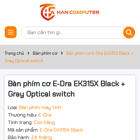
Thông số kỹ thuật
Đặt trước sản phẩm
Thông tin chung
Kiểu dáng
Full Size
Trang chủ
Bàn phím cơ
Bàn phím cơ E-Dra EK315X Black +
Gray Optical switch
Kết nối
Có dây
Chuẩn kết nối
Dây cắm USB
Bàn phím cơ E-Dra EK315X Black +
Gray Optical switch
Switch
Optical switch
KEYCAP
ABS
Loại:
Bàn phím máy tính
Thương hiệu:
E-Dra
Đèn Led
LED Rainbows
Tình trạng:
Còn hàng
Mã sản phẩm:
E-Dra EK315X Black
Màu sắc
Đen
Bảo hành:
24 tháng