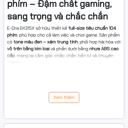
phím – Đậm chất gaming,
sang trọng và chắc chắn
E-Dra EK315X sở hữu thiết kế
full-size tiêu chuẩn 104
phím
, phù hợp cho cả làm việc và chơi game. Sản phẩm
có
tone màu đen – xám trung tính
, phối hợp hài hòa với
vỏ trên bằng kim loại
và phần dưới bằng
nhựa ABS cao
cấp
, mang lại cảm giác chắc chắn, bền bỉ và chuyên
nghiệp.
Kích thước
432 x 129 x 42 mm
, trọng lượng hơn
1kg
,
giúp bàn phím luôn ổn định trên mặt bàn, hạn chế xê
dịch trong những pha combat gay cấn hoặc khi gõ
nhanh.
Xem thêm
⚡
Switch quang học Optical
– Tuổi thọ lên đến 100 triệu