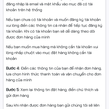
gây ấn tượng với
đèn nền LED Rainbow xuyên keycap
,
đăng nhập là email và mật khẩu vào mục đã có tài
giúp bàn phím luôn nổi bật trong mọi điều kiện ánh
khoản trên hệ thống
sáng.
Dù không phải RGB, nhưng hiệu ứng ánh sáng được
Nếu bạn chưa có tài khoản và muốn đăng ký tài khoản
chia vùng hợp lý, tạo nên không gian làm việc hoặc
vui lòng điền các thông tin cá nhân để tiếp tục đăng ký
chơi game sống động và đậm chất công nghệ.
tài khoản. Khi có tài khoản bạn sẽ dễ dàng theo dõi
được đơn hàng của mình
🧩
Keycap ABS xuyên LED
Nếu bạn muốn mua hàng mà không cần tài khoản vui
– Gõ rõ ràng, cảm giác êm
lòng nhấp chuột vào mục đặt hàng không cần tài
khoản
tay
Bước 4:
Điền các thông tin của bạn để nhận đơn hàng,
lựa chọn hình thức thanh toán và vận chuyển cho đơn
Bàn phím sử dụng
keycap ABS xuyên LED
, cho ánh
hàng của mình
sáng đều và rực rỡ. Lớp phủ mịn, cảm giác phím lõm
nhẹ giúp ngón tay dễ định vị hơn khi gõ.
Bước 5:
Xem lại thông tin đặt hàng, điền chú thích và
Vật liệu ABS cũng giúp bàn phím có độ mượt cao, thích
gửi đơn hàng
hợp cho người mới bắt đầu làm quen với bàn phím cơ
hoặc yêu cầu tính thẩm mỹ cao khi sử dụng ban đêm.
Sau khi nhận được đơn hàng bạn gửi chúng tôi sẽ liên