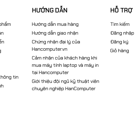
HƯỚNG DẪN
HỖ TRỢ
 phẩm
Hướng dẫn mua hàng
Tìm kiếm
án
Hướng dẫn giao nhận
Đăng nhập
ển
Chứng nhận đại lý của
Đăng ký
Hancomputer.vn
g
Giỏ hàng
Cảm nhận của khách hàng khi
mua máy tính laptop và máy in
tại Hancomputer
hông tin
Giới thiệu đội ngũ kỹ thuật viên
nh
chuyên nghiệp HanComputer