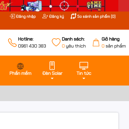
Đăng nhập
Đăng ký
So sánh sản phẩm (
0
)
Hotline:
Danh sách:
Giỏ hàng
0961 430 383
0
yêu thích
0
sản phẩm
Phần mềm
Đèn Solar
Tin tức