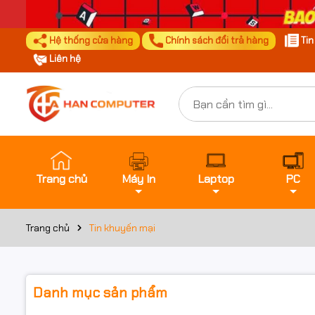
Hệ thống cửa hàng
Chính sách đổi trả hàng
Ti
Liên hệ
Trang chủ
Máy In
Laptop
PC
Trang chủ
Tin khuyến mại
Danh mục sản phẩm