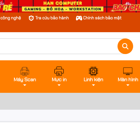
n công nghệ
Tra cứu bảo hành
Chính sách bảo mật
Máy Scan
Mực in
Linh kiện
Màn hình