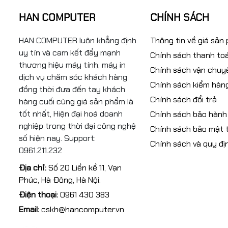
HAN COMPUTER
CHÍNH SÁCH
HAN COMPUTER luôn khẳng định
Thông tin về giá sản
uy tín và cam kết đẩy mạnh
Chính sách thanh to
thương hiệu máy tính, máy in
Chính sách vận chuy
dịch vụ chăm sóc khách hàng
Chính sách kiểm hàn
đồng thời đưa đến tay khách
Chính sách đổi trả
hàng cuối cùng giá sản phẩm là
tốt nhất, Hiện đại hoá doanh
Chính sách bảo hành
nghiệp trong thời đại công nghệ
Chính sách bảo mật t
số hiện nay. Support:
Chính sách và quy đị
0961.211.232
Địa chỉ:
Số 20 Liền kề 11, Vạn
Phúc, Hà Đông, Hà Nội.
Điện thoại:
0961 430 383
Email:
cskh@hancomputer.vn