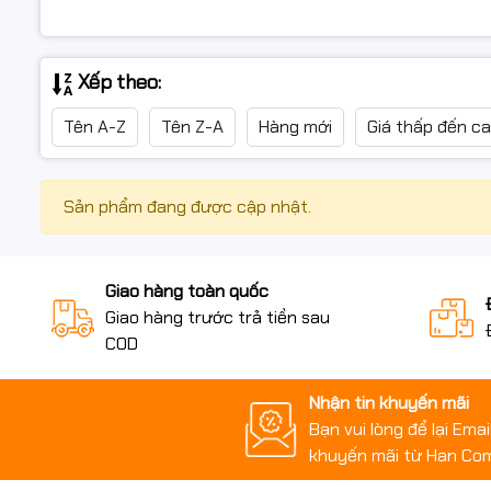
Xếp theo:
Tên A-Z
Tên Z-A
Hàng mới
Giá thấp đến c
Sản phẩm đang được cập nhật.
Giao hàng toàn quốc
Giao hàng trước trả tiền sau
COD
Nhận tin khuyến mãi
Bạn vui lòng để lại Ema
khuyến mãi từ Han Co