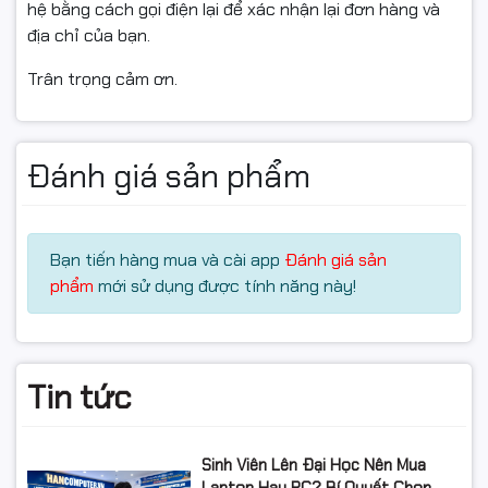
hệ bằng cách gọi điện lại để xác nhận lại đơn hàng và
sống động, chân thực. Logitech G435 cũng được
địa chỉ của bạn.
chứng nhận
Discord
, đảm bảo chất lượng giao tiếp rõ
ràng khi chat voice.
Trân trọng cảm ơn.
Đánh giá sản phẩm
Bạn tiến hàng mua và cài app
Đánh giá sản
phẩm
mới sử dụng được tính năng này!
Tin tức
Sinh Viên Lên Đại Học Nên Mua