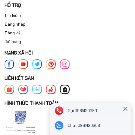
HỖ TRỢ
Tìm kiếm
Đăng nhập
Đăng ký
Giỏ hàng
MẠNG XÃ HỘI
LIÊN KẾT SÀN
HÌNH THỨC THANH TOÁN
Gọi 0961430383
Chat 0961430383