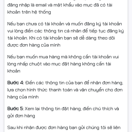
đăng nhập là email và mật khẩu vào mục đã có tài
Lightspeed & Bluetooth
khoản trên hệ thống
Logitech trang bị cho G435 công nghệ kết nối độc
Nếu bạn chưa có tài khoản và muốn đăng ký tài khoản
quyền
Lightspeed Wireless
, tối ưu tốc độ truyền tín
vui lòng điền các thông tin cá nhân để tiếp tục đăng ký
hiệu với độ trễ cực thấp, đảm bảo trải nghiệm mượt mà
tài khoản. Khi có tài khoản bạn sẽ dễ dàng theo dõi
cho game thủ trong các trận chiến căng thẳng. Ngoài
được đơn hàng của mình
ra, tai nghe còn hỗ trợ
Bluetooth
, cho phép bạn dễ
dàng kết nối với laptop, PC, điện thoại hay máy tính
Nếu bạn muốn mua hàng mà không cần tài khoản vui
bảng.
lòng nhấp chuột vào mục đặt hàng không cần tài
khoản
Âm thanh sống động – hỗ
Bước 4:
Điền các thông tin của bạn để nhận đơn hàng,
trợ chuẩn 3D Audio
lựa chọn hình thức thanh toán và vận chuyển cho đơn
hàng của mình
Tai nghe
Logitech G435 Black
sở hữu màng loa 40mm
Bước 5:
Xem lại thông tin đặt hàng, điền chú thích và
cao cấp, mang đến chất âm trong trẻo, cân bằng và
gửi đơn hàng
đầy chi tiết. Sản phẩm hỗ trợ nhiều chuẩn âm thanh
hiện đại như
Dolby Atmos, Tempest 3D AudioTech và
Sau khi nhận được đơn hàng bạn gửi chúng tôi sẽ liên
Windows Sonic
, mang lại trải nghiệm âm thanh vòm