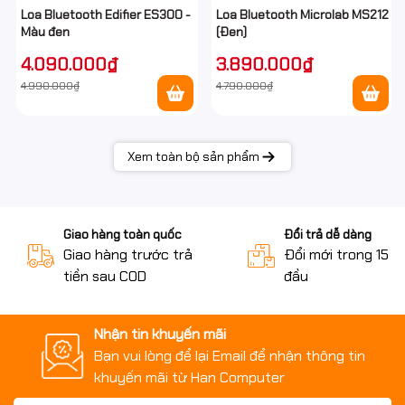
Loa Bluetooth Edifier ES300 -
Loa Bluetooth Microlab MS212
Hỗ trợ đa nền tảng:
Màu đen
(Đen)
Windows, các thiết bị di
Tương thích
4.090.000₫
3.890.000₫
động (Bluetooth), hỗ trợ
4.990.000₫
4.790.000₫
cả PS4, PS5
Đầu thu không dây USB-A
LIGHTSPEED Dây cáp sạc
Mô tả khác
USB-C tới USB-A Tài liệu
Xem toàn bộ sản phẩm
hướng dẫn sử dụng
Giao hàng toàn quốc
Đổi trả dễ dàng
Giao hàng trước trả
Đổi mới trong 15 n
tiền sau COD
đầu
Nhận tin khuyến mãi
Bạn vui lòng để lại Email để nhận thông tin
khuyến mãi từ Han Computer