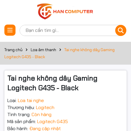
Thông số kỹ thuật
Đặt trước sản phẩm
Tai nghe không dây
Trang chủ
Loa âm thanh
Tai nghe không dây Gaming
Logitech G435 - Black |
Logitech G435 - Black
Âm thanh sống động,
Tai nghe không dây Gaming
siêu nhẹ, kết nối đa
Logitech G435 - Black
dạng
Loại:
Loa tai nghe
Thương hiệu:
Logitech
Tình trạng:
Còn hàng
Mã sản phẩm:
Logitech G435
Bảo hành:
Đang cập nhật