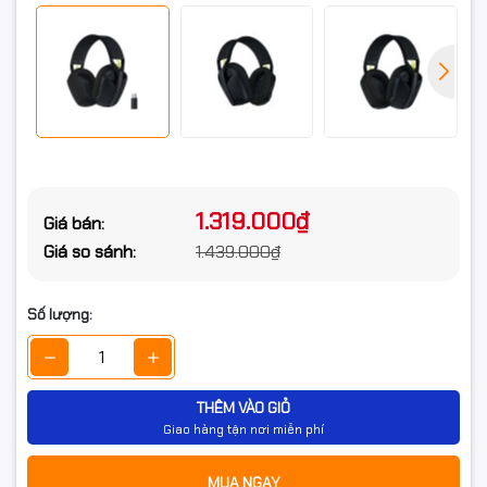
tiện lợi và linh hoạt cho người dùng.
Tai nghe không dây
Logitech G435 - Black
là một trong những lựa chọn hàng đầu
dành cho game thủ, dân văn phòng hay những ai yêu thích
sự gọn nhẹ nhưng vẫn đòi hỏi chất âm chân thực.
Thiết kế siêu nhẹ – thoải mái
cả ngày dài
1.319.000₫
Giá bán:
Điểm nổi bật đầu tiên của Logitech G435 chính là trọng
Giá so sánh:
1.439.000₫
lượng siêu nhẹ, chỉ
165 gram
– nhẹ hơn cả một chiếc iPhone.
Nhờ vậy, người dùng có thể thoải mái đeo tai nghe trong
nhiều giờ liên tục mà không cảm thấy nặng nề. Dù là chơi
Số lượng:
game, nghe nhạc hay tập luyện thể thao, G435 vẫn mang
đến sự thoải mái tối đa.
THÊM VÀO GIỎ
Giao hàng tận nơi miễn phí
MUA NGAY