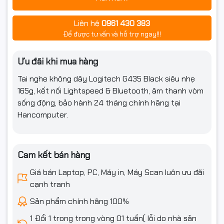
Liên hệ
0961 430 383
Để được tư vấn và hỗ trợ ngay!!!
Ưu đãi khi mua hàng
Tai nghe không dây Logitech G435 Black siêu nhẹ
165g, kết nối Lightspeed & Bluetooth, âm thanh vòm
sống động, bảo hành 24 tháng chính hãng tại
Hancomputer.
Cam kết bán hàng
Giá bán Laptop, PC, Máy in, Máy Scan luôn ưu đãi
cạnh tranh
Kết nối linh hoạt – Lightspeed
Sản phẩm chính hãng 100%
& Bluetooth
1 Đổi 1 trong trong vòng 01 tuần( lỗi do nhà sản