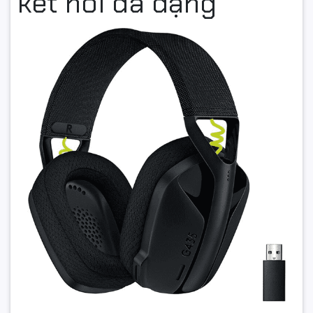
kết nối đa dạng
Bảo hành chính hãng
Tai nghe không dây Logitech G435 được bảo hành
24 tháng
chính hãng
, giúp người dùng yên tâm khi lựa chọn sản phẩm
tại
Hancomputer.vn
.
Kết luận
Với thiết kế siêu nhẹ, khả năng kết nối đa dạng và chất âm
đỉnh cao,
Logitech G435 - Black
là chiếc tai nghe không dây
lý tưởng cho cả công việc và giải trí. Đây chắc chắn là phụ
kiện công nghệ không thể thiếu dành cho game thủ và người
dùng hiện đại.
---
Loại tai nghe
Không dây
Thiết kế
Chụp tai