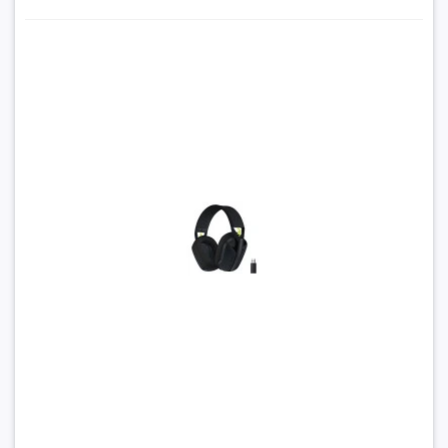
Tai nghe không dây Gaming Logitech G435 - Black
1.430.000₫
Đặt trước sản phẩm để nhận thêm nhiều ưu đãi bạn
nhé
GỬI THÔNG TIN
Trong xu hướng “không dây hóa” hiện nay, tai nghe
Bluetooth đã trở thành phụ kiện quen thuộc, mang đến sự