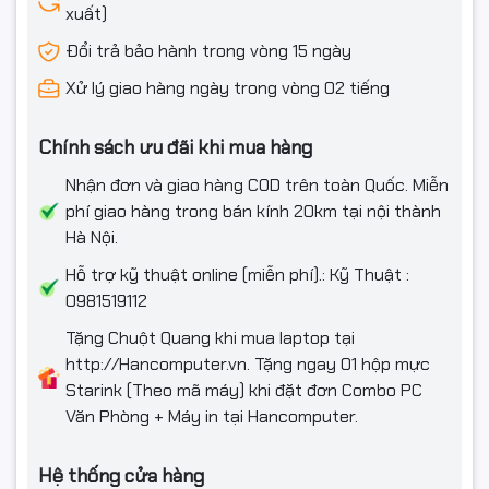
xuất)
Logitech trang bị cho G435 công nghệ kết nối độc quyền
Đổi trả bảo hành trong vòng 15 ngày
Lightspeed Wireless
, tối ưu tốc độ truyền tín hiệu với độ trễ
cực thấp, đảm bảo trải nghiệm mượt mà cho game thủ trong
Xử lý giao hàng ngày trong vòng 02 tiếng
các trận chiến căng thẳng. Ngoài ra, tai nghe còn hỗ trợ
Bluetooth
, cho phép bạn dễ dàng kết nối với laptop, PC, điện
Chính sách ưu đãi khi mua hàng
thoại hay máy tính bảng.
Nhận đơn và giao hàng COD trên toàn Quốc. Miễn
Âm thanh sống động – hỗ trợ
phí giao hàng trong bán kính 20km tại nội thành
Hà Nội.
chuẩn 3D Audio
Hỗ trợ kỹ thuật online (miễn phí).: Kỹ Thuật :
0981519112
Tai nghe
Logitech G435 Black
sở hữu màng loa 40mm cao
Tặng Chuột Quang khi mua laptop tại
cấp, mang đến chất âm trong trẻo, cân bằng và đầy chi tiết.
http://Hancomputer.vn. Tặng ngay 01 hộp mực
Sản phẩm hỗ trợ nhiều chuẩn âm thanh hiện đại như
Dolby
Starink (Theo mã máy) khi đặt đơn Combo PC
Atmos, Tempest 3D AudioTech và Windows Sonic
, mang lại
Văn Phòng + Máy in tại Hancomputer.
trải nghiệm âm thanh vòm sống động, chân thực. Logitech
G435 cũng được chứng nhận
Discord
, đảm bảo chất lượng
giao tiếp rõ ràng khi chat voice.
Hệ thống cửa hàng